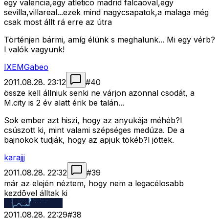
egy valencia,egy atletico madrid falcaoval,egy
sevilla,villareal...ezek mind nagycsapatok,a malaga még
csak most állt rá erre az útra
Történjen bármi, amíg élünk s meghalunk... Mi egy vérb?
l valók vagyunk!
IXEMGabeo
2011.08.28. 23:12
#
40
össze kell állniuk senki ne várjon azonnal csodát, a
M.city is 2 év alatt érik be talán...
Sok ember azt hiszi, hogy az anyukája méhéb?l
csúszott ki, mint valami szépséges medúza. De a
bajnokok tudják, hogy az apjuk tökéb?l jöttek.
karajjj
2011.08.28. 22:32
#
39
már az elején néztem, hogy nem a legacélosabb
kezdõvel álltak ki
2011.08.28. 22:29
#
38