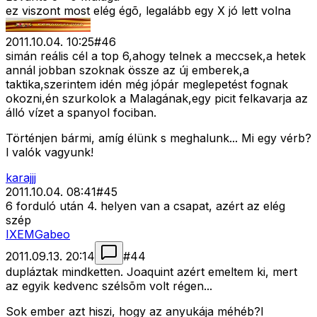
ez viszont most elég égõ, legalább egy X jó lett volna
2011.10.04. 10:25
#
46
simán reális cél a top 6,ahogy telnek a meccsek,a hetek
annál jobban szoknak össze az új emberek,a
taktika,szerintem idén még jópár meglepetést fognak
okozni,én szurkolok a Malagának,egy picit felkavarja az
álló vízet a spanyol fociban.
Történjen bármi, amíg élünk s meghalunk... Mi egy vérb?
l valók vagyunk!
karajjj
2011.10.04. 08:41
#
45
6 forduló után 4. helyen van a csapat, azért az elég
szép
IXEMGabeo
2011.09.13. 20:14
#
44
dupláztak mindketten. Joaquint azért emeltem ki, mert
az egyik kedvenc szélsõm volt régen...
Sok ember azt hiszi, hogy az anyukája méhéb?l