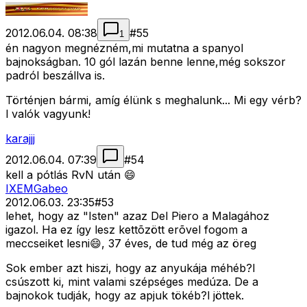
2012.06.04. 08:38
#
55
1
én nagyon megnézném,mi mutatna a spanyol
bajnokságban. 10 gól lazán benne lenne,még sokszor
padról beszállva is.
Történjen bármi, amíg élünk s meghalunk... Mi egy vérb?
l valók vagyunk!
karajjj
2012.06.04. 07:39
#
54
kell a pótlás RvN után 😄
IXEMGabeo
2012.06.03. 23:35
#
53
lehet, hogy az "Isten" azaz Del Piero a Malagához
igazol. Ha ez így lesz kettõzött erõvel fogom a
meccseiket lesni😄, 37 éves, de tud még az öreg
Sok ember azt hiszi, hogy az anyukája méhéb?l
csúszott ki, mint valami szépséges medúza. De a
bajnokok tudják, hogy az apjuk tökéb?l jöttek.