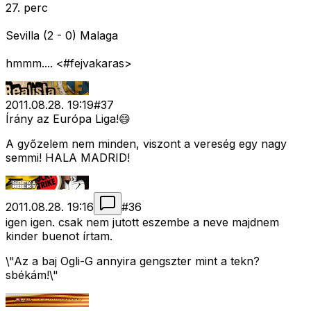
27. perc
Sevilla (2 - 0) Malaga
hmmm.... <#fejvakaras>
2011.08.28. 19:19
#
37
Írány az Európa Liga!😄
A győzelem nem minden, viszont a vereség egy nagy
semmi! HALA MADRID!
2011.08.28. 19:16
#
36
igen igen. csak nem jutott eszembe a neve majdnem
kinder buenot írtam.
\"Az a baj Ogli-G annyira gengszter mint a tekn?
sbékám!\"