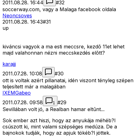
2011.08.28. 16:44
#
32
soccerway.com, vagy a Malaga facebook oldala
Neoncsoves
2011.08.28. 16:43
#
31
up
kiváncsi vagyok a ma esti meccsre, kezdõ 11et lehet
majd valahonnan nézni meccskezdés elõtt?
karajjj
2011.07.28. 10:08
#
30
ott is voltak azért pillanatai, idén viszont tényleg szépen
teljesített már a malagában
IXEMGabeo
2011.07.28. 09:58
#
29
1
Sevillában volt jó, a Realban hamar eltûnt...
Sok ember azt hiszi, hogy az anyukája méhéb?l
csúszott ki, mint valami szépséges medúza. De a
bajnokok tudják, hogy az apjuk tökéb?l jöttek.