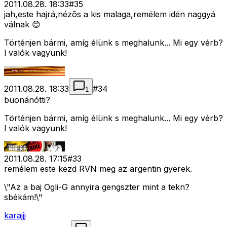
2011.08.28. 18:33
#
35
jah,este hajrá,nézõs a kis malaga,remélem idén naggyá
válnak 😊
Történjen bármi, amíg élünk s meghalunk... Mi egy vérb?
l valók vagyunk!
2011.08.28. 18:33
#
34
1
buonánótti?
Történjen bármi, amíg élünk s meghalunk... Mi egy vérb?
l valók vagyunk!
2011.08.28. 17:15
#
33
remélem este kezd RVN meg az argentin gyerek.
\"Az a baj Ogli-G annyira gengszter mint a tekn?
sbékám!\"
karajjj