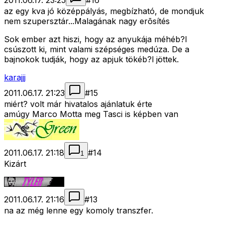
2011.06.17. 23:25
#
16
az egy kva jó középpályás, megbízható, de mondjuk
nem szupersztár...Malagának nagy erõsítés
Sok ember azt hiszi, hogy az anyukája méhéb?l
csúszott ki, mint valami szépséges medúza. De a
bajnokok tudják, hogy az apjuk tökéb?l jöttek.
karajjj
2011.06.17. 21:23
#
15
miért? volt már hivatalos ajánlatuk érte
amúgy Marco Motta meg Tasci is képben van
2011.06.17. 21:18
#
14
1
Kizárt
2011.06.17. 21:16
#
13
na az még lenne egy komoly transzfer.