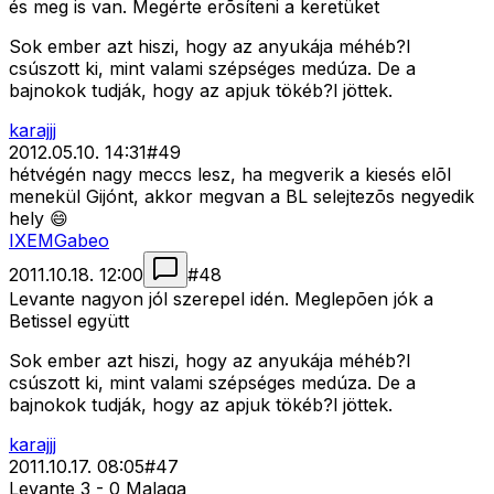
és meg is van. Megérte erõsíteni a keretüket
Sok ember azt hiszi, hogy az anyukája méhéb?l
csúszott ki, mint valami szépséges medúza. De a
bajnokok tudják, hogy az apjuk tökéb?l jöttek.
karajjj
2012.05.10. 14:31
#
49
hétvégén nagy meccs lesz, ha megverik a kiesés elõl
menekül Gijónt, akkor megvan a BL selejtezõs negyedik
hely 😄
IXEMGabeo
2011.10.18. 12:00
#
48
Levante nagyon jól szerepel idén. Meglepõen jók a
Betissel együtt
Sok ember azt hiszi, hogy az anyukája méhéb?l
csúszott ki, mint valami szépséges medúza. De a
bajnokok tudják, hogy az apjuk tökéb?l jöttek.
karajjj
2011.10.17. 08:05
#
47
Levante 3 - 0 Malaga