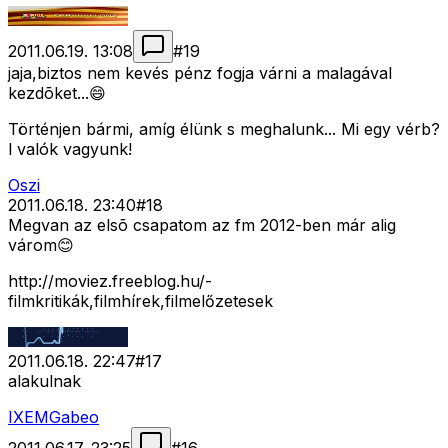
2011.06.19. 13:08
#
19
jaja,biztos nem kevés pénz fogja várni a malagával
kezdõket...😄
Történjen bármi, amíg élünk s meghalunk... Mi egy vérb?
l valók vagyunk!
Oszi
2011.06.18. 23:40
#
18
Megvan az elsõ csapatom az fm 2012-ben már alig
várom😊
http://moviez.freeblog.hu/-
filmkritikák,filmhírek,filmelőzetesek
2011.06.18. 22:47
#
17
alakulnak
IXEMGabeo