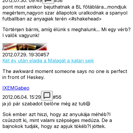
2012.07.30. 09:49
#
58
pont most amikor bejuthatnak a BL fõtáblára...mondjuk
megértem,nagyon szar állapotok uralkodnak a spanyol
futballban az anyagiak terén <#shakehead>
Történjen bármi, amíg élünk s meghalunk... Mi egy vérb?
l valók vagyunk!
2012.07.29. 19:30
#
57
Két év után eladja a Malagát a katari sejk
The awkward moment someone says no one is perfect
in front of Heskey.
IXEMGabeo
2012.06.04. 15:29
#
56
ja jó pár szabadot belõne még az tuti😄
Sok ember azt hiszi, hogy az anyukája méhéb?l
csúszott ki, mint valami szépséges medúza. De a
bajnokok tudják, hogy az apjuk tökéb?l jöttek.