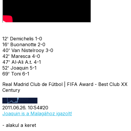
12' Demichelis 1-0
16' Buonanotte 2-0
40' Van Nistelrooy 3-0
42' Maresca 4-0
47' Al-Ali A.t. 4-1
52' Joaquin 5-1
69' Toni 6-1
Real Madrid Club de Fútbol | FIFA Award - Best Club XX
Century
2011.06.26. 10:54
#
20
Joaquin is a Malagához igazolt!
- alakul a keret