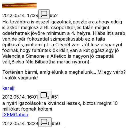
2012.05.14. 17:39
#
52
Ha továbbra is ésszel igazolnak,posztokra,ahogy eddig
is,akkor meglesz a BL csoportkör,és talán megint
odaérhetnek jövõre minimum a 4. helyre. Hiába ittis arab
van,de pár fokozattal szimpatikusabb ez a fajta
építkezés,mint ami pl.: a Citynél van. Jót tesz a spanyol
focinak,hogy feltûntek õk idén,van a két gigász,egy jó
Valencia,a Simeone-s Atletico is nagyon jó csapattá
vált,Bielsa féle Bilbao(ha marad nyáron).
Történjen bármi, amíg élünk s meghalunk... Mi egy vérb?
l valók vagyunk!
karajjj
2012.05.14. 16:01
#
51
1
a nyári igazolásokra kíváncsi leszek, biztos megint 10
milliókat fognak költeni
IXEMGabeo
2012.05.14. 13:28
#
50
1