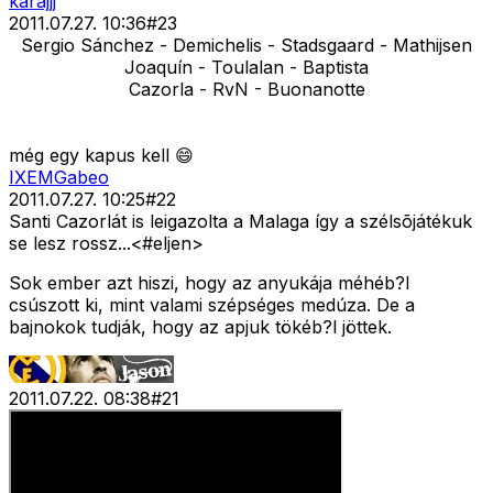
karajjj
2011.07.27. 10:36
#
23
Sergio Sánchez - Demichelis - Stadsgaard - Mathijsen
Joaquín - Toulalan - Baptista
Cazorla - RvN - Buonanotte
még egy kapus kell 😄
IXEMGabeo
2011.07.27. 10:25
#
22
Santi Cazorlát is leigazolta a Malaga így a szélsõjátékuk
se lesz rossz...<#eljen>
Sok ember azt hiszi, hogy az anyukája méhéb?l
csúszott ki, mint valami szépséges medúza. De a
bajnokok tudják, hogy az apjuk tökéb?l jöttek.
2011.07.22. 08:38
#
21