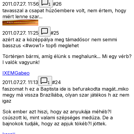
2011.07.27. 11:56
#
26
1
tavasszal a csapat húzóembere volt, nem értem, hogy
miért lenne szar...
2011.07.27. 11:25
#
25
azért az a középpálya meg támadósor nem semmi
basszus <#wow1>
top6 meglehet
Történjen bármi, amíg élünk s meghalunk... Mi egy vérb?
l valók vagyunk!
IXEMGabeo
2011.07.27. 11:13
#
24
1
faszomat h ez a Baptista ide is befurakodta magát..miko
megy má vissza Brazíliába, olyan szar játékos h az nem
igaz
Sok ember azt hiszi, hogy az anyukája méhéb?l
csúszott ki, mint valami szépséges medúza. De a
bajnokok tudják, hogy az apjuk tökéb?l jöttek.