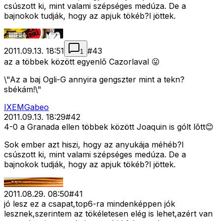
csúszott ki, mint valami szépséges medúza. De a
bajnokok tudják, hogy az apjuk tökéb?l jöttek.
2011.09.13. 18:51
#
43
1
az a többek között egyenlõ Cazorlaval 😛
\"Az a baj Ogli-G annyira gengszter mint a tekn?
sbékám!\"
IXEMGabeo
2011.09.13. 18:29
#
42
4-0 a Granada ellen többek között Joaquin is gólt lõtt😊
Sok ember azt hiszi, hogy az anyukája méhéb?l
csúszott ki, mint valami szépséges medúza. De a
bajnokok tudják, hogy az apjuk tökéb?l jöttek.
2011.08.29. 08:50
#
41
jó lesz ez a csapat,top6-ra mindenképpen jók
lesznek,szerintem az tökéletesen elég is lehet,azért van