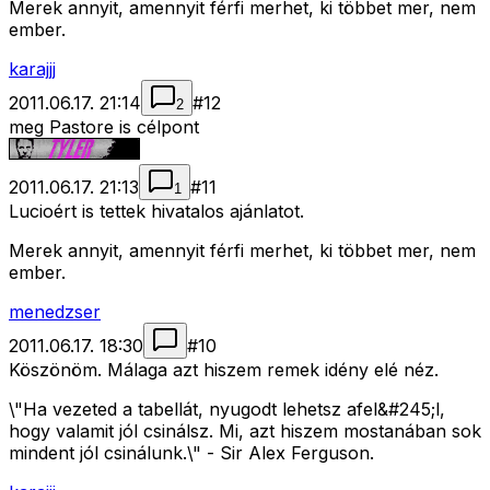
Merek annyit, amennyit férfi merhet, ki többet mer, nem
ember.
karajjj
2011.06.17. 21:14
#
12
2
meg Pastore is célpont
2011.06.17. 21:13
#
11
1
Lucioért is tettek hivatalos ajánlatot.
Merek annyit, amennyit férfi merhet, ki többet mer, nem
ember.
menedzser
2011.06.17. 18:30
#
10
Köszönöm. Málaga azt hiszem remek idény elé néz.
\"Ha vezeted a tabellát, nyugodt lehetsz afel&#245;l,
hogy valamit jól csinálsz. Mi, azt hiszem mostanában sok
mindent jól csinálunk.\" - Sir Alex Ferguson.