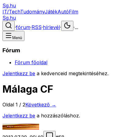
Sg.hu
IT/Tech
Tudomány
Játék
Autó
Film
Sg.hu
·
fórum
·
RSS
·
hírlevél
·
·
...
Menü
Fórum
Fórum főoldal
Jelentkezz be
a kedvenceid megtekintéséhez.
Málaga CF
Oldal
1
/
2
Következő →
Jelentkezz be
a hozzászóláshoz.