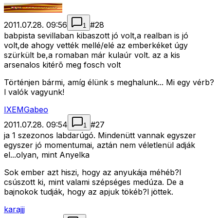
2011.07.28. 09:56
#
28
1
babpista sevillaban kibaszott jó volt,a realban is jó
volt,de ahogy vették mellé/elé az emberkéket úgy
szürkült be,a romaban már kulaúr volt. az a kis
arsenalos kitérõ meg fosch volt
Történjen bármi, amíg élünk s meghalunk... Mi egy vérb?
l valók vagyunk!
IXEMGabeo
2011.07.28. 09:54
#
27
1
ja 1 szezonos labdarúgó. Mindenütt vannak egyszer
egyszer jó momentumai, aztán nem véletlenül adják
el...olyan, mint Anyelka
Sok ember azt hiszi, hogy az anyukája méhéb?l
csúszott ki, mint valami szépséges medúza. De a
bajnokok tudják, hogy az apjuk tökéb?l jöttek.
karajjj