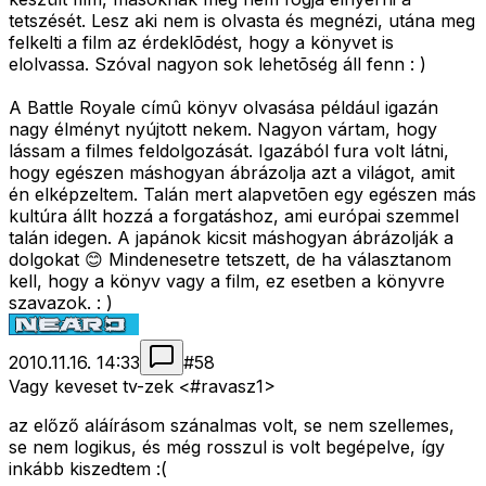
tetszését. Lesz aki nem is olvasta és megnézi, utána meg
felkelti a film az érdeklõdést, hogy a könyvet is
elolvassa. Szóval nagyon sok lehetõség áll fenn : )
A Battle Royale címû könyv olvasása például igazán
nagy élményt nyújtott nekem. Nagyon vártam, hogy
lássam a filmes feldolgozását. Igazából fura volt látni,
hogy egészen máshogyan ábrázolja azt a világot, amit
én elképzeltem. Talán mert alapvetõen egy egészen más
kultúra állt hozzá a forgatáshoz, ami európai szemmel
talán idegen. A japánok kicsit máshogyan ábrázolják a
dolgokat 😊 Mindenesetre tetszett, de ha választanom
kell, hogy a könyv vagy a film, ez esetben a könyvre
szavazok. : )
2010.11.16. 14:33
#
58
Vagy keveset tv-zek <#ravasz1>
az előző aláírásom szánalmas volt, se nem szellemes,
se nem logikus, és még rosszul is volt begépelve, így
inkább kiszedtem :(