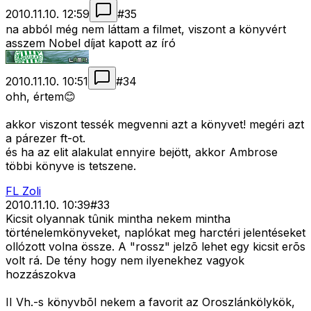
2010.11.10. 12:59
#
35
na abból még nem láttam a filmet, viszont a könyvért
asszem Nobel díjat kapott az író
2010.11.10. 10:51
#
34
ohh, értem😊
akkor viszont tessék megvenni azt a könyvet! megéri azt
a párezer ft-ot.
és ha az elit alakulat ennyire bejött, akkor Ambrose
többi könyve is tetszene.
FL Zoli
2010.11.10. 10:39
#
33
Kicsit olyannak tûnik mintha nekem mintha
történelemkönyveket, naplókat meg harctéri jelentéseket
ollózott volna össze. A "rossz" jelzõ lehet egy kicsit erõs
volt rá. De tény hogy nem ilyenekhez vagyok
hozzászokva
II Vh.-s könyvbõl nekem a favorit az Oroszlánkölykök,