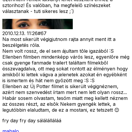
sztorihoz! És valóban, ha megfelelõ színészeket
választanak - tuti sikeres lesz ;´)
2010.12.13. 11:26
#
67
Na most sikerült végigjutnom rajta annyit ment itt a
beszélgetés róla.
Nem volt rossz, de el sem ájultam tõle igazából :S
Ellenben filmben mindenképp várós lesz, egyenlõre még
csak gyenge fanmade trailert találtam filmekbõl
összevagdalva, ott meg sokat rontott az élményen hogy
amikbõl ki lettek vágva a jelenetek azokat én egyébként
is ismertem és hát nem gyõzött meg :S :S
Ellenben az Új Potter filmet is sikerült végignéznem,
azért nem szenvedést írtam mert nem lett olyan rossz...
Habár sosem olvastam, tesóm miatt meg kellett néznem
az összes részt, az elsõk Nekem gyengék lettek, a
legutóbbin elaludtam, de ez a mostani, ez tetszett 😊
fry day fry day sálálálláláá
mahalo