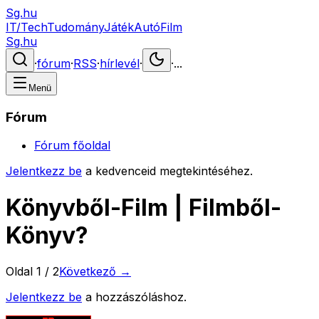
Sg.hu
IT/Tech
Tudomány
Játék
Autó
Film
Sg.hu
·
fórum
·
RSS
·
hírlevél
·
·
...
Menü
Fórum
Fórum főoldal
Jelentkezz be
a kedvenceid megtekintéséhez.
Könyvből-Film | Filmből-
Könyv?
Oldal
1
/
2
Következő →
Jelentkezz be
a hozzászóláshoz.