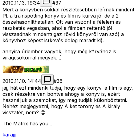
2010.11.13. 19:34
#
37
Mert a könyvben sokkal részletesebben leírnak mindent.
Pl. a trainspotting könyv és film is kurva jó, de a 2
összehasonlíthatatlan. Ott van viszont a félelem és
reszketés vegasban, ahol a filmben rettentõ jól
visszaadnak mindent(igaz rövid könyvrõl van szó) a
könyvhöz képest is(kevés dolog maradt ki).
annyira úriember vagyok, hogy még k*rvához is
virágcsokorral megyek. :)
2010.11.10. 14:44
#
36
jaj, hát ezt mindenki tudja, hogy egy könyv, a film is egy,
csak részekre van bontva ahogy a könyv is, ezért
használjuk a számokat, így meg tudják különböztetni.
Nehéz megjegyezni, hogy A két torony és A király
visszatér, nem? 😊
The Matrix has you...
karajjj