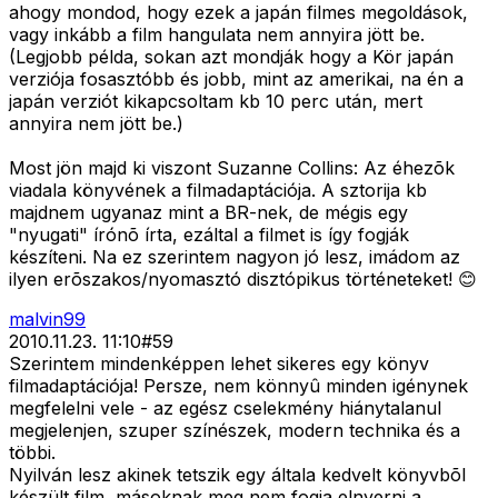
ahogy mondod, hogy ezek a japán filmes megoldások,
vagy inkább a film hangulata nem annyira jött be.
(Legjobb példa, sokan azt mondják hogy a Kör japán
verziója fosasztóbb és jobb, mint az amerikai, na én a
japán verziót kikapcsoltam kb 10 perc után, mert
annyira nem jött be.)
Most jön majd ki viszont
Suzanne Collins: Az éhezõk
viadala
könyvének a filmadaptációja. A sztorija kb
majdnem ugyanaz mint a BR-nek, de mégis egy
"nyugati" írónõ írta, ezáltal a filmet is így fogják
készíteni. Na ez szerintem nagyon jó lesz, imádom az
ilyen erõszakos/nyomasztó disztópikus történeteket! 😊
malvin99
2010.11.23. 11:10
#
59
Szerintem mindenképpen lehet sikeres egy könyv
filmadaptációja! Persze, nem könnyû minden igénynek
megfelelni vele - az egész cselekmény hiánytalanul
megjelenjen, szuper színészek, modern technika és a
többi.
Nyilván lesz akinek tetszik egy általa kedvelt könyvbõl
készült film, másoknak meg nem fogja elnyerni a