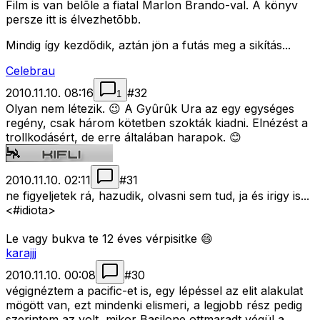
Film is van belõle a fiatal Marlon Brando-val. A könyv
persze itt is élvezhetõbb.
Mindig így kezdődik, aztán jön a futás meg a sikítás...
Celebrau
2010.11.10. 08:16
#
32
1
Olyan nem létezik. 😉 A Gyûrûk Ura az egy egységes
regény, csak három kötetben szokták kiadni. Elnézést a
trollkodásért, de erre általában harapok. 😊
2010.11.10. 02:11
#
31
ne figyeljetek rá, hazudik, olvasni sem tud, ja és irigy is...
<#idiota>
Le vagy bukva te 12 éves vérpisitke 😄
karajjj
2010.11.10. 00:08
#
30
végignéztem a pacific-et is, egy lépéssel az elit alakulat
mögött van, ezt mindenki elismeri, a legjobb rész pedig
szerintem az volt, mikor Basilone ottmaradt végül a