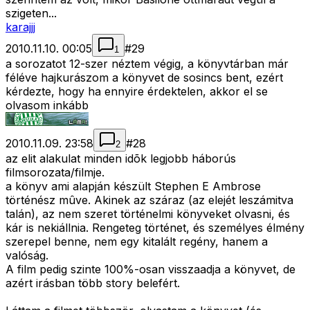
szigeten...
karajjj
2010.11.10. 00:05
#
29
1
a sorozatot 12-szer néztem végig, a könyvtárban már
féléve hajkurászom a könyvet de sosincs bent, ezért
kérdezte, hogy ha ennyire érdektelen, akkor el se
olvasom inkább
2010.11.09. 23:58
#
28
2
az elit alakulat minden idõk legjobb háborús
filmsorozata/filmje.
a könyv ami alapján készült Stephen E Ambrose
történész mûve. Akinek az száraz (az elejét leszámitva
talán), az nem szeret történelmi könyveket olvasni, és
kár is nekiállnia. Rengeteg történet, és személyes élmény
szerepel benne, nem egy kitalált regény, hanem a
valóság.
A film pedig szinte 100%-osan visszaadja a könyvet, de
azért irásban több story belefért.