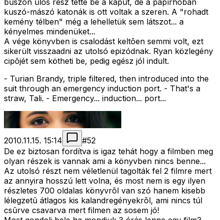
buszon ülõs rész tette be a kaput, de a papírhóban
kuszó-mászó katonák is ott voltak a szeren. A "rohadt
kemény télben" még a lehelletük sem látszot... a
kényelmes mindenüket...
A vége könyvben is csalodást keltõen semmi volt, ezt
sikerült visszaadni az utolsó epizódnak. Ryan közlegény
cipõjét sem kötheti be, pedig egész jól indult.
- Turian Brandy, triple filtered, then introduced into the
suit through an emergency induction port. - That's a
straw, Tali. - Emergency... induction... port...
2010.11.15. 15:14
#
52
De ez biztosan fordítva is igaz tehát hogy a filmben meg
olyan részek is vannak ami a könyvben nincs benne...
Az utolsó részt nem véletlenül tagolták fel 2 filmre mert
az annyira hosszú lett volna, és most nem is egy ilyen
részletes 700 oldalas könyvrõl van szó hanem kisebb
lélegzetû átlagos kis kalandregényekrõl, ami nincs túl
csûrve csavarva mert filmen az sosem jó!