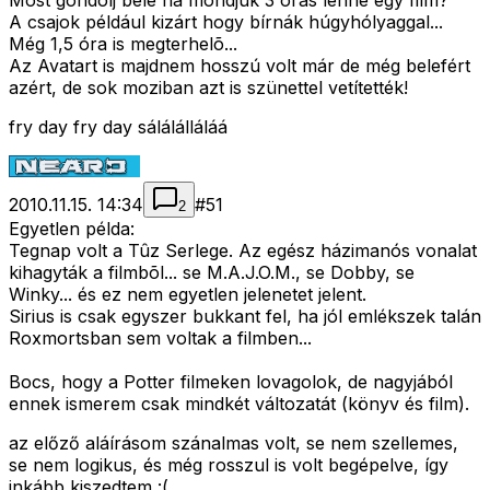
Most gondolj bele ha mondjuk 3 órás lenne egy film?
A csajok például kizárt hogy bírnák húgyhólyaggal...
Még 1,5 óra is megterhelõ...
Az Avatart is majdnem hosszú volt már de még belefért
azért, de sok moziban azt is szünettel vetítették!
fry day fry day sálálálláláá
2010.11.15. 14:34
#
51
2
Egyetlen példa:
Tegnap volt a Tûz Serlege. Az egész házimanós vonalat
kihagyták a filmbõl... se M.A.J.O.M., se Dobby, se
Winky... és ez nem egyetlen jelenetet jelent.
Sirius is csak egyszer bukkant fel, ha jól emlékszek talán
Roxmortsban sem voltak a filmben...
Bocs, hogy a Potter filmeken lovagolok, de nagyjából
ennek ismerem csak mindkét változatát (könyv és film).
az előző aláírásom szánalmas volt, se nem szellemes,
se nem logikus, és még rosszul is volt begépelve, így
inkább kiszedtem :(