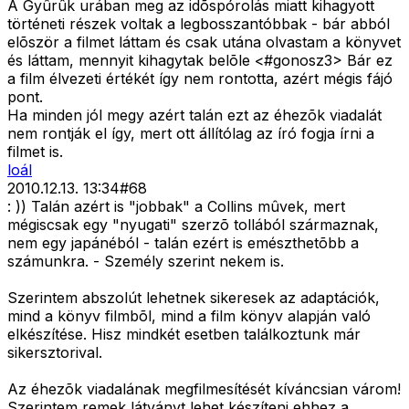
A Gyûrûk urában meg az idõspórolás miatt kihagyott
történeti részek voltak a legbosszantóbbak - bár abból
elõször a filmet láttam és csak utána olvastam a könyvet
és láttam, mennyit kihagytak belõle <#gonosz3>
Bár ez
a film élvezeti értékét így nem rontotta, azért mégis fájó
pont.
Ha minden jól megy azért talán ezt az éhezõk viadalát
nem rontják el így, mert ott állítólag az író fogja írni a
filmet is.
loál
2010.12.13. 13:34
#
68
: )) Talán azért is "jobbak" a Collins mûvek, mert
mégiscsak egy "nyugati" szerzõ tollából származnak,
nem egy japánéból - talán ezért is emészthetõbb a
számunkra. - Személy szerint nekem is.
Szerintem abszolút lehetnek sikeresek az adaptációk,
mind a könyv filmbõl, mind a film könyv alapján való
elkészítése. Hisz mindkét esetben találkoztunk már
sikersztorival.
Az éhezõk viadalának megfilmesítését kíváncsian várom!
Szerintem remek látványt lehet készíteni ehhez a