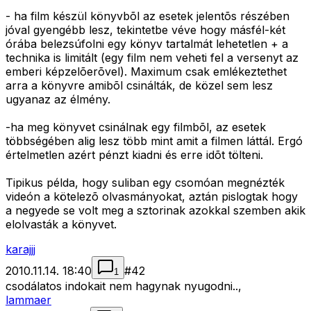
- ha film készül könyvbõl az esetek jelentõs részében
jóval gyengébb lesz, tekintetbe véve hogy másfél-két
órába belezsúfolni egy könyv tartalmát lehetetlen + a
technika is limitált (egy film nem veheti fel a versenyt az
emberi képzelõerõvel). Maximum csak emlékeztethet
arra a könyvre amibõl csinálták, de közel sem lesz
ugyanaz az élmény.
-ha meg könyvet csinálnak egy filmbõl, az esetek
többségében alig lesz több mint amit a filmen láttál. Ergó
értelmetlen azért pénzt kiadni és erre idõt tölteni.
Tipikus példa, hogy suliban egy csomóan megnézték
videón a kötelezõ olvasmányokat, aztán pislogtak hogy
a negyede se volt meg a sztorinak azokkal szemben akik
elolvasták a könyvet.
karajjj
2010.11.14. 18:40
#
42
1
csodálatos indokait nem hagynak nyugodni..,
lammaer