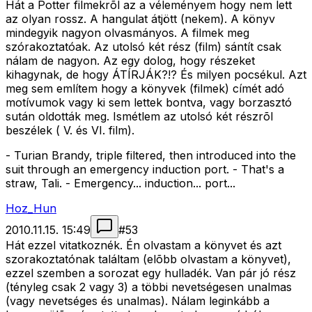
Hát a Potter filmekrõl az a véleményem hogy nem lett
az olyan rossz. A hangulat átjött (nekem). A könyv
mindegyik nagyon olvasmányos. A filmek meg
szórakoztatóak. Az utolsó két rész (film) sántít csak
nálam de nagyon. Az egy dolog, hogy részeket
kihagynak, de hogy ÁTÍRJÁK?!? És milyen pocsékul. Azt
meg sem említem hogy a könyvek (filmek) címét adó
motívumok vagy ki sem lettek bontva, vagy borzasztó
sután oldották meg. Ismétlem az utolsó két részrõl
beszélek ( V. és VI. film).
- Turian Brandy, triple filtered, then introduced into the
suit through an emergency induction port. - That's a
straw, Tali. - Emergency... induction... port...
Hoz_Hun
2010.11.15. 15:49
#
53
Hát ezzel vitatkoznék. Én olvastam a könyvet és azt
szorakoztatónak találtam (elõbb olvastam a könyvet),
ezzel szemben a sorozat egy hulladék. Van pár jó rész
(tényleg csak 2 vagy 3) a többi nevetségesen unalmas
(vagy nevetséges és unalmas). Nálam leginkább a