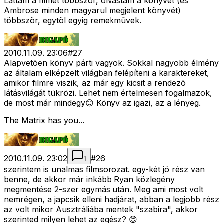
Láttam a filmet többször, olvastam a könyvet (és
Ambrose minden magyarul megjelent könyvét)
többször, egytöl egyig remekmûvek.
2010.11.09. 23:06
#
27
Alapvetõen könyv párti vagyok. Sokkal nagyobb élmény
az általam elképzelt világban felépíteni a karaktereket,
amikor filmre viszik, az már egy kicsit a rendezõ
látásvilágát tükrözi. Lehet nem értelmesen fogalmazok,
de most már mindegy😊 Könyv az igazi, az a lényeg.
The Matrix has you...
2010.11.09. 23:02
#
26
1
szerintem is unalmas filmsorozat. egy-két jó rész van
benne, de akkor már inkább Ryan közlegény
megmentése 2-szer egymás után. Meg ami most volt
nemrégen, a japcsik elleni hadjárat, abban a legjobb rész
az volt mikor Ausztráliába mentek "szabira", akkor
szerinted milyen lehet az egész? 😊