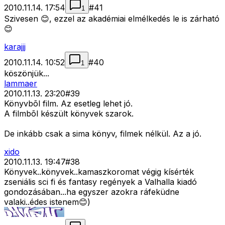
2010.11.14. 17:54
#
41
1
Szivesen 😊, ezzel az akadémiai elmélkedés le is zárható
😊
karajjj
2010.11.14. 10:52
#
40
1
köszönjük...
lammaer
2010.11.13. 23:20
#
39
Könyvbõl film. Az esetleg lehet jó.
A filmbõl készült könyvek szarok.
De inkább csak a sima könyv, filmek nélkül. Az a jó.
xido
2010.11.13. 19:47
#
38
Könyvek..könyvek..kamaszkoromat végig kísérték
zseniális sci fi és fantasy regények a Valhalla kiadó
gondozásában...ha egyszer azokra ráfeküdne
valaki..édes istenem😊)