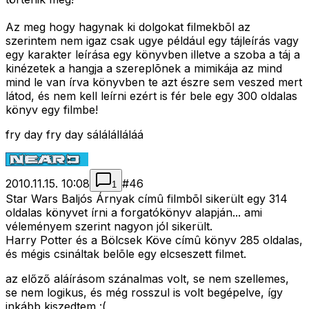
Az meg hogy hagynak ki dolgokat filmekbõl az
szerintem nem igaz csak ugye például egy tájleírás vagy
egy karakter leírása egy könyvben illetve a szoba a táj a
kinézetek a hangja a szereplõnek a mimikája az mind
mind le van írva könyvben te azt észre sem veszed mert
látod, és nem kell leírni ezért is fér bele egy 300 oldalas
könyv egy filmbe!
fry day fry day sálálálláláá
2010.11.15. 10:08
#
46
1
Star Wars Baljós Árnyak címû filmbõl sikerült egy 314
oldalas könyvet írni a forgatókönyv alapján... ami
véleményem szerint nagyon jól sikerült.
Harry Potter és a Bölcsek Köve címû könyv 285 oldalas,
és mégis csináltak belõle egy elcseszett filmet.
az előző aláírásom szánalmas volt, se nem szellemes,
se nem logikus, és még rosszul is volt begépelve, így
inkább kiszedtem :(