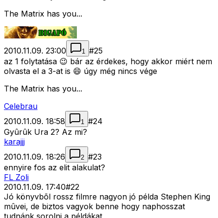
The Matrix has you...
2010.11.09. 23:00
#
25
1
az 1 folytatása 😉 bár az érdekes, hogy akkor miért nem
olvasta el a 3-at is 😄 úgy még nincs vége
The Matrix has you...
Celebrau
2010.11.09. 18:58
#
24
1
Gyûrûk Ura 2? Az mi?
karajjj
2010.11.09. 18:26
#
23
2
ennyire fos az elit alakulat?
FL Zoli
2010.11.09. 17:40
#
22
Jó könyvbõl rossz filmre nagyon jó példa Stephen King
mûvei, de biztos vagyok benne hogy naphosszat
tudnánk sorolni a példákat