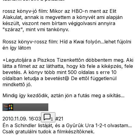
rossz könyv-jó film: Mikor az HBO-n ment az Elit
Alakulat, annak is megvettem a könyvét ami alapján
készült, viszont nem bírtam végigolvasni annyira
"száraz", mint vmi tankönyv.
Rossz könyv-rossz film: Híd a Kwai folyón...lehet fújolni
én így látom
+Legutoljára a Piszkos Tizenkettõn döbbentem meg. Aki
látta a filmet az az láthatta, hogy kb fele a kiképzés, fele
bevetés. A könyv több mint 500 oldalas s erre 10
oldalban letudja a bevetést😄 De ettõl függetlenül
mindkettõ jó.
Mindig így kezdődik, aztán jön a futás meg a sikítás...
2010.11.09. 16:03
#
21
1
Én a Schindler listáját, és a Gyûrûk Ura 1-2-t olvastam...
Csak gratulálni tudok a filmkészítõknek.