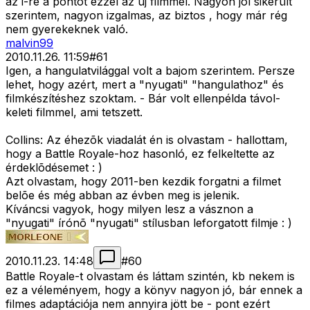
az i-re a pontot ezzel az új filmmel. Nagyon jól sikerült
szerintem, nagyon izgalmas, az biztos , hogy már rég
nem gyerekeknek való.
malvin99
2010.11.26. 11:59
#
61
Igen, a hangulatvilággal volt a bajom szerintem. Persze
lehet, hogy azért, mert a "nyugati" "hangulathoz" és
filmkészítéshez szoktam. - Bár volt ellenpélda távol-
keleti filmmel, ami tetszett.
Collins: Az éhezõk viadalát én is olvastam - hallottam,
hogy a Battle Royale-hoz hasonló, ez felkeltette az
érdeklõdésemet : )
Azt olvastam, hogy 2011-ben kezdik forgatni a filmet
belõe és még abban az évben meg is jelenik.
Kíváncsi vagyok, hogy milyen lesz a vásznon a
"nyugati" írónõ "nyugati" stílusban leforgatott filmje : )
2010.11.23. 14:48
#
60
Battle Royale
-t olvastam és láttam szintén, kb nekem is
ez a véleményem, hogy a könyv nagyon jó, bár ennek a
filmes adaptációja nem annyira jött be - pont ezért