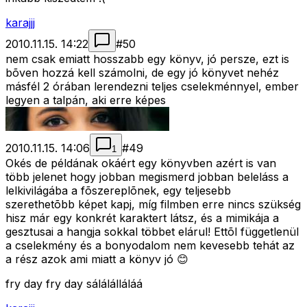
karajjj
2010.11.15. 14:22
#
50
nem csak emiatt hosszabb egy könyv, jó persze, ezt is
bõven hozzá kell számolni, de egy jó könyvet nehéz
másfél 2 órában lerendezni teljes cselekménnyel, ember
legyen a talpán, aki erre képes
2010.11.15. 14:06
#
49
1
Okés de példának okáért egy könyvben azért is van
több jelenet hogy jobban megismerd jobban beleláss a
lelkivilágába a fõszereplõnek, egy teljesebb
szerethetõbb képet kapj, míg filmben erre nincs szükség
hisz már egy konkrét karaktert látsz, és a mimikája a
gesztusai a hangja sokkal többet elárul! Ettõl függetlenül
a cselekmény és a bonyodalom nem kevesebb tehát az
a rész azok ami miatt a könyv jó 😊
fry day fry day sálálálláláá