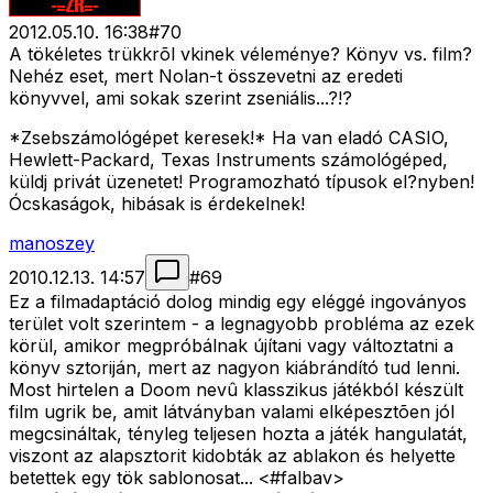
2012.05.10. 16:38
#
70
A tökéletes trükkrõl vkinek véleménye? Könyv vs. film?
Nehéz eset, mert Nolan-t összevetni az eredeti
könyvvel, ami sokak szerint zseniális...?!?
*Zsebszámológépet keresek!* Ha van eladó CASIO,
Hewlett-Packard, Texas Instruments számológéped,
küldj privát üzenetet! Programozható típusok el?nyben!
Ócskaságok, hibásak is érdekelnek!
manoszey
2010.12.13. 14:57
#
69
Ez a filmadaptáció dolog mindig egy eléggé ingoványos
terület volt szerintem - a legnagyobb probléma az ezek
körül, amikor megpróbálnak újítani vagy változtatni a
könyv sztoriján, mert az nagyon kiábrándító tud lenni.
Most hirtelen a Doom nevû klasszikus játékból készült
film ugrik be, amit látványban valami elképesztõen jól
megcsináltak, tényleg teljesen hozta a játék hangulatát,
viszont az alapsztorit kidobták az ablakon és helyette
betettek egy tök sablonosat... <#falbav>