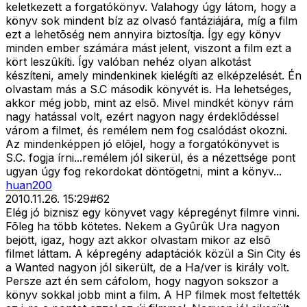
keletkezett a forgatókönyv. Valahogy úgy látom, hogy a
könyv sok mindent bíz az olvasó fantáziájára, míg a film
ezt a lehetõség nem annyira biztosítja. Így egy könyv
minden ember számára mást jelent, viszont a film ezt a
kört leszûkíti. Így valóban nehéz olyan alkotást
készíteni, amely mindenkinek kielégíti az elképzelését. Én
olvastam más a S.C második könyvét is. Ha lehetséges,
akkor még jobb, mint az elsõ. Mivel mindkét könyv rám
nagy hatással volt, ezért nagyon nagy érdeklõdéssel
várom a filmet, és remélem nem fog csalódást okozni.
Az mindenképpen jó elõjel, hogy a forgatókönyvet is
S.C. fogja írni...remélem jól sikerül, és a nézettsége pont
ugyan úgy fog rekordokat döntögetni, mint a könyv...
huan200
2010.11.26. 15:29
#
62
Elég jó biznisz egy könyvet vagy képregényt filmre vinni.
Fõleg ha több kötetes. Nekem a Gyûrûk Ura nagyon
bejött, igaz, hogy azt akkor olvastam mikor az elsõ
filmet láttam. A képregény adaptációk közül a Sin City és
a Wanted nagyon jól sikerült, de a Ha/ver is király volt.
Persze azt én sem cáfolom, hogy nagyon sokszor a
könyv sokkal jobb mint a film. A HP filmek most feltették