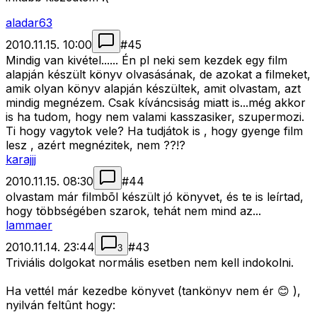
aladar63
2010.11.15. 10:00
#
45
Mindig van kivétel...... Én pl neki sem kezdek egy film
alapján készült könyv olvasásának, de azokat a filmeket,
amik olyan könyv alapján készültek, amit olvastam, azt
mindig megnézem. Csak kíváncsiság miatt is...még akkor
is ha tudom, hogy nem valami kasszasiker, szupermozi.
Ti hogy vagytok vele? Ha tudjátok is , hogy gyenge film
lesz , azért megnézitek, nem ??!?
karajjj
2010.11.15. 08:30
#
44
olvastam már filmbõl készült jó könyvet, és te is leírtad,
hogy többségében szarok, tehát nem mind az...
lammaer
2010.11.14. 23:44
#
43
3
Triviális dolgokat normális esetben nem kell indokolni.
Ha vettél már kezedbe könyvet (tankönyv nem ér 😊 ),
nyilván feltûnt hogy: