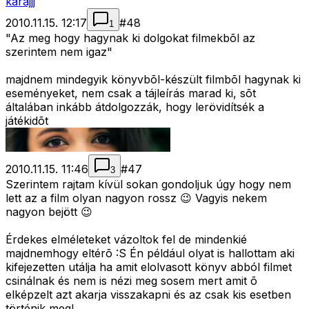
karajjj
2010.11.15. 12:17
#
48
1
"Az meg hogy hagynak ki dolgokat filmekbõl az
szerintem nem igaz"
majdnem mindegyik könyvbõl-készült filmbõl hagynak ki
eseményeket, nem csak a tájleírás marad ki, sõt
általában inkább átdolgozzák, hogy lerövidítsék a
játékidõt
2010.11.15. 11:46
#
47
3
Szerintem rajtam kívül sokan gondoljuk úgy hogy nem
lett az a film olyan nagyon rossz 😉 Vagyis nekem
nagyon bejött 😉
Érdekes elméleteket vázoltok fel de mindenkié
majdnemhogy eltérõ :S Én például olyat is hallottam aki
kifejezetten utálja ha amit elolvasott könyv abból filmet
csinálnak és nem is nézi meg sosem mert amit õ
elképzelt azt akarja visszakapni és az csak kis esetben
történik meg!