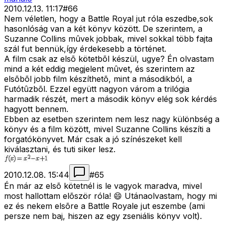
2010.12.13. 11:17
#
66
Nem véletlen, hogy a Battle Royal jut róla eszedbe,sok
hasonlóság van a két könyv között. De szerintem, a
Suzanne Collins mûvek jobbak, mivel sokkal több fajta
szál fut bennük,így érdekesebb a történet.
A film csak az elsõ kötetbõl készül, ugye? Én olvastam
mind a két eddig megjelent mûvet, és szerintem az
elsõbõl jobb film készíthetõ, mint a másodikból, a
Futótûzbõl. Ezzel együtt nagyon várom a trilógia
harmadik részét, mert a második könyv elég sok kérdés
hagyott bennem.
Ebben az esetben szerintem nem lesz nagy különbség a
könyv és a film között, mivel Suzanne Collins készíti a
forgatókönyvet. Már csak a jó színészeket kell
kiválasztani, és tuti siker lesz.
2010.12.08. 15:44
#
65
Én már az elsõ kötetnél is le vagyok maradva, mivel
most hallottam elõször róla! 😄 Utánaolvastam, hogy mi
ez és nekem elsõre a Battle Royale jut eszembe (ami
persze nem baj, hiszen az egy zseniális könyv volt).