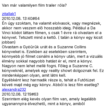
Van már valamilyen film trailer róla?
zitallak1
2010.12.08. 13:40
#
64
Én úgy szoktam, ha valamit elolvasok, vagy megnézek,
akkor nem veszem elõ hosszabb ideig. Például a Da
Vinci kódot láttam filmen, s csak 1 évre rá olvastam el a
könyvet. Tetszett mind a kettõ. ( talán a könyv egy kicsit
jobban)
Olvastam a Gyöûrûk urát és a Suzanne Collins
könyveket is. Ezekben az esetekben szerintem,
könnyebb jó filmet csinálni a könyv után, mert a vizuális
élmény sokkal nagyobb hatást ér el, mint a könyv.
Nagyon nem lehet mellé fogni. Fõleg a Suzanne C.
könyveknél, amelyek egy reality showt dolgoznak fel. Ez
mindenképpen olyan, amit látni kell.
Egyébként lesz harmadik része is, tehát a Futótüzet
követi majd még egy könyv. Abból is lesz film esetleg?
alexandra232
2010.12.08. 12:19
#
63
Szerintem elég kevés olyan film van, amely legalább
ugyanannyira élvezhetõ, mint a könyv, amibõl