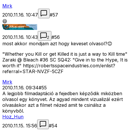
Mirk
2010.11.16. 10:47
#
57
😄
2010.11.16. 10:43
#
56
2
most akkor mondjam azt hogy keveset olvasol?😊
"Whether you Kill or get Killed it is just a way to Kill time"
Zaraki @ Bleach #36 SC SQ42: "Give in to the Hype, It is
worth it" https://robertsspaceindustries.com/enlist?
referral=STAR-NVZF-5CZF
Mirk
2010.11.16. 09:34
#
55
A legjobb filmadaptáció a fejedben képzõdik miközben
olvasol egy könyvet. Az agyad mindent vizualizál ezért
olvasáskor azt a filmet nézed amit te csinálsz a
könyvbõl.
Hoz_Hun
2010.11.15. 15:56
#
54