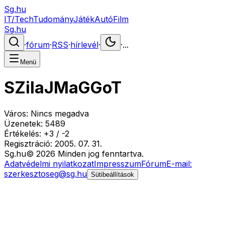
Sg.hu
IT/Tech
Tudomány
Játék
Autó
Film
Sg.hu
·
fórum
·
RSS
·
hírlevél
·
·
...
Menü
SZilaJMaGGoT
Város:
Nincs megadva
Üzenetek:
5489
Értékelés:
+
3
/
-
2
Regisztráció:
2005. 07. 31.
Sg
.hu
©
2026
Minden jog fenntartva.
Adatvédelmi nyilatkozat
Impresszum
Fórum
E-mail:
szerkesztoseg@sg.hu
Sütibeállítások