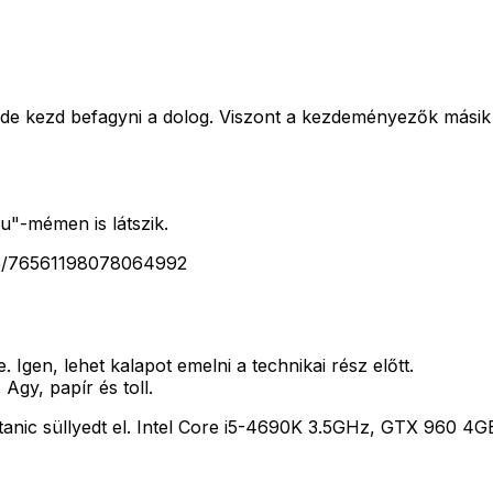
 de kezd befagyni a dolog. Viszont a kezdeményezők másik a
u"-mémen is látszik.
ile/76561198078064992
gen, lehet kalapot emelni a technikai rész előtt.
Agy, papír és toll.
Titanic süllyedt el. Intel Core i5-4690K 3.5GHz, GTX 960