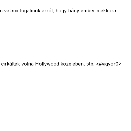
en valami fogalmuk arról, hogy hány ember mekkora
k cirkáltak volna Hollywood közelében, stb. <#vigyor0>