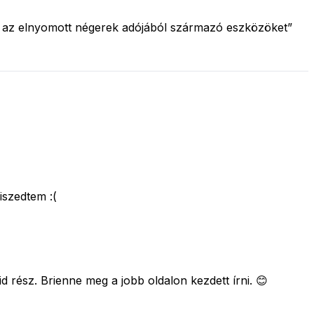
 és az elnyomott négerek adójából származó eszközöket”
iszedtem :(
 rész. Brienne meg a jobb oldalon kezdett írni. 😊