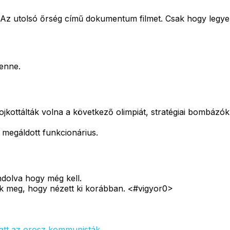
 Az utolsó őrség című dokumentum filmet. Csak hogy legy
benne.
jkottálták volna a következő olimpiát, stratégiai bombázó
 megáldott funkcionárius.
ndolva hogy még kell.
k meg, hogy nézett ki korábban. <#vigyor0>
att az orosz kommunisták