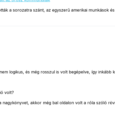
asztották a sorozatra szánt, az egyszerű amerikai munkások
em logikus, és még rosszul is volt begépelve, így inkább k
ó volt?
 nagykönyvet, akkor még bal oldalon volt a róla szóló rövid