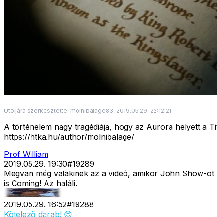
Utoljára szerkesztette: molnibalage83, 2019.05.29. 22:12:21
A történelem nagy tragédiája, hogy az Aurora helyett a 
https://htka.hu/author/molnibalage/
Prof William
2019.05.29. 19:30
#
19289
Megvan még valakinek az a videó, amikor John Show-ot m
is Coming! Az haláli.
2019.05.29. 16:52
#
19288
Kötelező darab! 😊