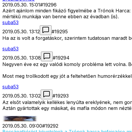
2019.05.30. 15:01
#
19296
Azért ajánlom minden fikázó figyelmébe a Trónok Harca:
mértékű munkája van benne ebben az évadban (is).
suba53
2019.05.30. 13:12
#
19295
Ha az is volt a forgatáskor, szerintem tudatosan maradt 
suba53
2019.05.30. 13:08
#
19294
Negyven éve ez egy valódi komoly probléma lett volna. Bo
Most meg trollkodott egy jót a feltehetően humorérzékkel
suba53
2019.05.30. 13:02
#
19293
Az elsőt valamelyik kellékes lenyúlta ereklyének, nem go
Aztán gyártottak egy másikat, és mafla módon nem nézté
2019.05.30. 09:00
#
19292
Bocsánatkérést követelnek a Trónok harca befejezése mi