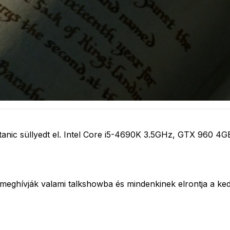
Titanic süllyedt el. Intel Core i5-4690K 3.5GHz, GTX 960
eghívják valami talkshowba és mindenkinek elrontja a ked