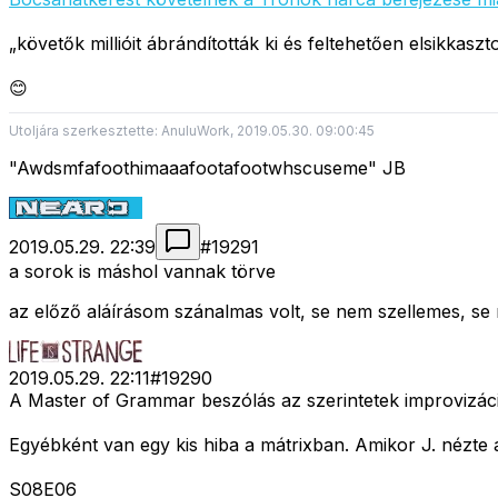
„követők millióit ábrándították ki és feltehetően elsikk
😊
Utoljára szerkesztette: AnuluWork, 2019.05.30. 09:00:45
"Awdsmfafoothimaaafootafootwhscuseme" JB
2019.05.29. 22:39
#
19291
a sorok is máshol vannak törve
az előző aláírásom szánalmas volt, se nem szellemes, se n
2019.05.29. 22:11
#
19290
A Master of Grammar beszólás az szerintetek improvizáci
Egyébként van egy kis hiba a mátrixban. Amikor J. nézte a
S08E06