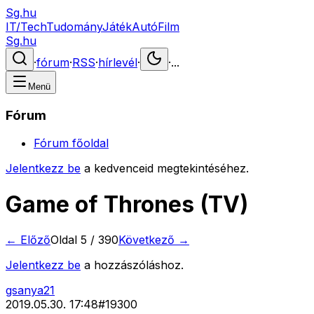
Sg.hu
IT/Tech
Tudomány
Játék
Autó
Film
Sg.hu
·
fórum
·
RSS
·
hírlevél
·
·
...
Menü
Fórum
Fórum főoldal
Jelentkezz be
a kedvenceid megtekintéséhez.
Game of Thrones (TV)
← Előző
Oldal
5
/
390
Következő →
Jelentkezz be
a hozzászóláshoz.
gsanya21
2019.05.30. 17:48
#
19300