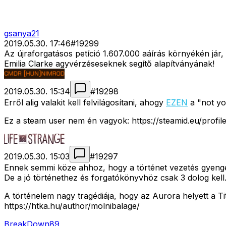
gsanya21
2019.05.30. 17:46
#
19299
Az újraforgatásos petíció 1.607.000 aáírás környékén jár,
Emilia Clarke agyvérzéseseknek segítő alapítványának!
2019.05.30. 15:34
#
19298
Erről alig valakit kell felvilágosítani, ahogy
EZEN
a "not yo
Ez a steam user nem én vagyok: https://steamid.eu/prof
2019.05.30. 15:03
#
19297
Ennek semmi köze ahhoz, hogy a történet vezetés gyenge. I
De a jó történethez és forgatókönyvhöz csak 3 dolog kell. 
A történelem nagy tragédiája, hogy az Aurora helyett a 
https://htka.hu/author/molnibalage/
BreakDown89