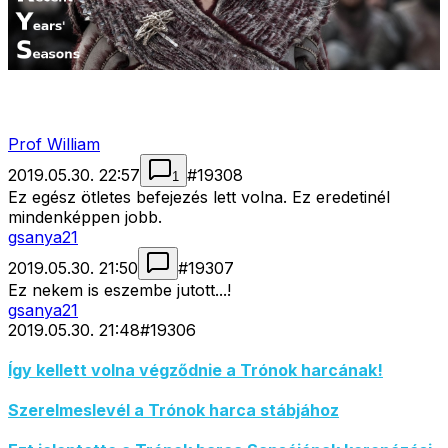
Prof William
2019.05.30. 22:57
#
19308
1
Ez egész ötletes befejezés lett volna. Ez eredetinél
mindenképpen jobb.
gsanya21
2019.05.30. 21:50
#
19307
Ez nekem is eszembe jutott...!
gsanya21
2019.05.30. 21:48
#
19306
Így kellett volna végződnie a Trónok harcának!
Szerelmeslevél a Trónok harca stábjához