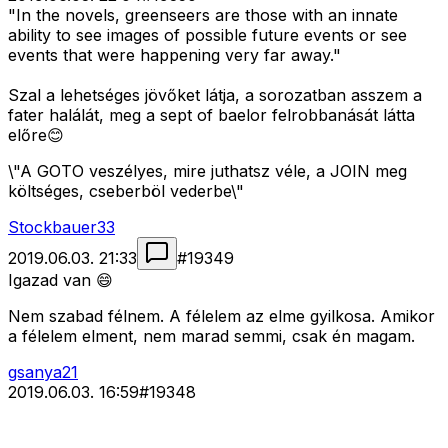
"In the novels, greenseers are those with an innate
ability to see images of possible future events or see
events that were happening very far away."
Szal a lehetséges jövőket látja, a sorozatban asszem a
fater halálát, meg a sept of baelor felrobbanását látta
előre😊
\"A GOTO veszélyes, mire juthatsz véle, a JOIN meg
költséges, cseberböl vederbe\"
Stockbauer33
2019.06.03. 21:33
#
19349
Igazad van 😄
Nem szabad félnem. A félelem az elme gyilkosa. Amikor
a félelem elment, nem marad semmi, csak én magam.
gsanya21
2019.06.03. 16:59
#
19348