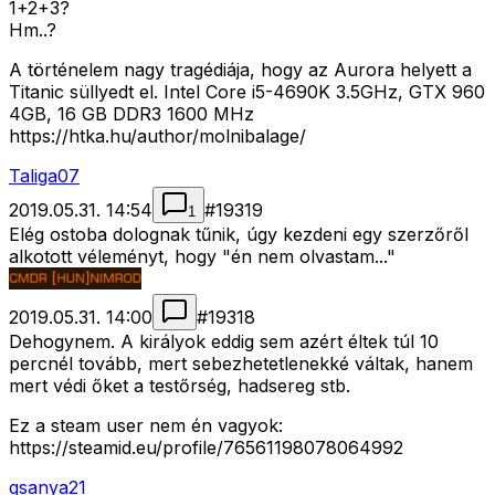
1+2+3?
Hm..?
A történelem nagy tragédiája, hogy az Aurora helyett a
Titanic süllyedt el. Intel Core i5-4690K 3.5GHz, GTX 960
4GB, 16 GB DDR3 1600 MHz
https://htka.hu/author/molnibalage/
Taliga07
2019.05.31. 14:54
#
19319
1
Elég ostoba dolognak tűnik, úgy kezdeni egy szerzőről
alkotott véleményt, hogy "én nem olvastam..."
2019.05.31. 14:00
#
19318
Dehogynem. A királyok eddig sem azért éltek túl 10
percnél tovább, mert sebezhetetlenekké váltak, hanem
mert védi őket a testőrség, hadsereg stb.
Ez a steam user nem én vagyok:
https://steamid.eu/profile/76561198078064992
gsanya21