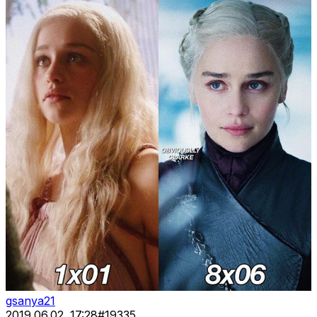
gsanya21
2019.06.02. 17:28
#
19335