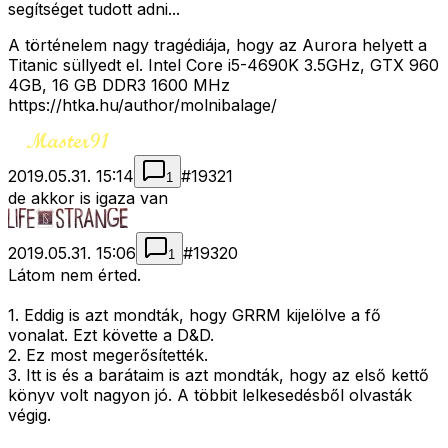
segítséget tudott adni...
A történelem nagy tragédiája, hogy az Aurora helyett a
Titanic süllyedt el. Intel Core i5-4690K 3.5GHz, GTX 960
4GB, 16 GB DDR3 1600 MHz
https://htka.hu/author/molnibalage/
2019.05.31. 15:14
#
19321
1
de akkor is igaza van
2019.05.31. 15:06
#
19320
1
Látom nem érted.
1. Eddig is azt mondták, hogy GRRM kijelölve a fő
vonalat. Ezt követte a D&D.
2. Ez most megerősítették.
3. Itt is és a barátaim is azt mondták, hogy az első kettő
könyv volt nagyon jó. A többit lelkesedésből olvasták
végig.