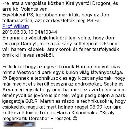
-re látta a vargolása közben Királyvártól Drogont, és
arra kb. Volantis van.
Egyébként PS, korábban már írták, hogy ez Jon
feltámasztása, azt szerkesztették meg PS -el.
Prof William
2019.06.03. 10:04
#
19344
Én annak a végkifejletnek örültem volna, hogy Jon
leszúrja Dannyt, mire a sárkány kettétépi őt. DE! nem
vér hanem kábelek, áramkörök és fehér testfolyadék
ömlik ki Havas sebéből.
És kiderül hogy az egész Trónok Harca nem volt más
mint a Westworld park egyik külön világ látványossága.
😊 Bejönnek a technikusok és egy kicsit anyáznak, hogy
már megint el sikerült cseszni az androidokat, Sasha és
Arya megjegyzik hogy nem baj mert ez azért nem semmi
élményvolt és jövőre is jönnek, végül pedig bejön a park
igazgatója G.R.R. Martin és rászól a technikusokra, hogy
csipkedjék magukat mert holnap reggel 08.00-kor újra
kell kezdődnie a Trónok Harca Kalandnak a "Király
megérkezik Deresbe" - résszel. 😊