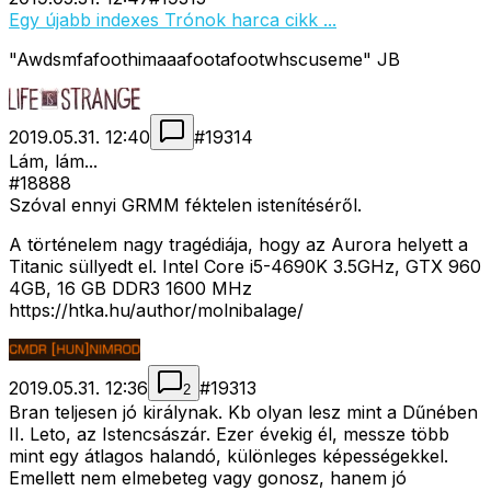
Egy újabb indexes Trónok harca cikk ...
"Awdsmfafoothimaaafootafootwhscuseme" JB
2019.05.31. 12:40
#
19314
Lám, lám...
#18888
Szóval ennyi GRMM féktelen istenítéséről.
A történelem nagy tragédiája, hogy az Aurora helyett a
Titanic süllyedt el. Intel Core i5-4690K 3.5GHz, GTX 960
4GB, 16 GB DDR3 1600 MHz
https://htka.hu/author/molnibalage/
2019.05.31. 12:36
#
19313
2
Bran teljesen jó királynak. Kb olyan lesz mint a Dűnében
II. Leto, az Istencsászár. Ezer évekig él, messze több
mint egy átlagos halandó, különleges képességekkel.
Emellett nem elmebeteg vagy gonosz, hanem jó