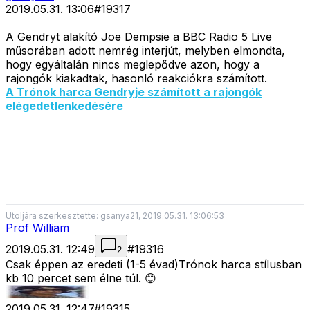
2019.05.31. 13:06
#
19317
A Gendryt alakító Joe Dempsie a BBC Radio 5 Live
műsorában adott nemrég interjút, melyben elmondta,
hogy egyáltalán nincs meglepődve azon, hogy a
rajongók kiakadtak, hasonló reakciókra számított.
A Trónok harca Gendryje számított a rajongók
elégedetlenkedésére
Utoljára szerkesztette: gsanya21, 2019.05.31. 13:06:53
Prof William
2019.05.31. 12:49
#
19316
2
Csak éppen az eredeti (1-5 évad)Trónok harca stílusban
kb 10 percet sem élne túl. 😊
2019.05.31. 12:47
#
19315