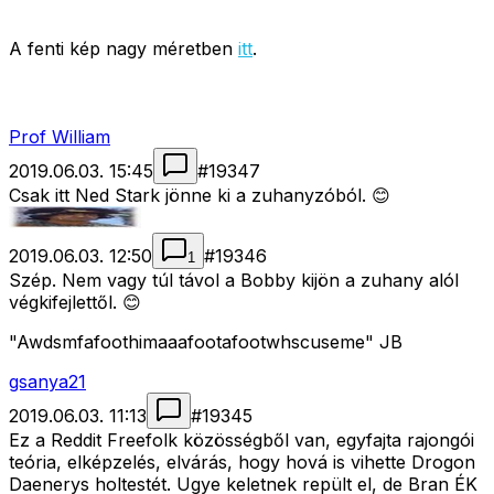
A fenti kép nagy méretben
itt
.
Prof William
2019.06.03. 15:45
#
19347
Csak itt Ned Stark jönne ki a zuhanyzóból. 😊
2019.06.03. 12:50
#
19346
1
Szép. Nem vagy túl távol a Bobby kijön a zuhany alól
végkifejlettől. 😊
"Awdsmfafoothimaaafootafootwhscuseme" JB
gsanya21
2019.06.03. 11:13
#
19345
Ez a Reddit Freefolk közösségből van, egyfajta rajongói
teória, elképzelés, elvárás, hogy hová is vihette Drogon
Daenerys holtestét. Ugye keletnek repült el, de Bran ÉK