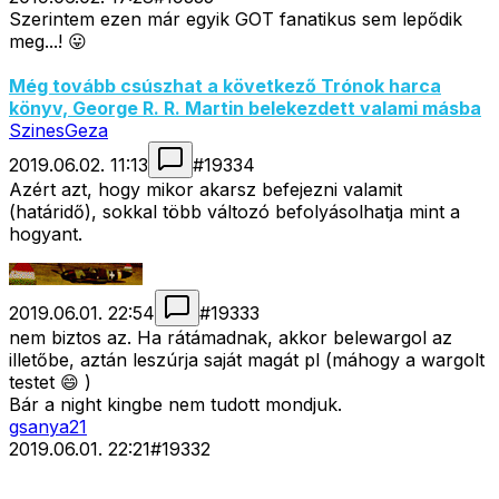
Szerintem ezen már egyik GOT fanatikus sem lepődik
meg...! 😛
Még tovább csúszhat a következő Trónok harca
könyv, George R. R. Martin belekezdett valami másba
SzinesGeza
2019.06.02. 11:13
#
19334
Azért azt, hogy mikor akarsz befejezni valamit
(határidő), sokkal több változó befolyásolhatja mint a
hogyant.
2019.06.01. 22:54
#
19333
nem biztos az. Ha rátámadnak, akkor belewargol az
illetőbe, aztán leszúrja saját magát pl (máhogy a wargolt
testet 😄 )
Bár a night kingbe nem tudott mondjuk.
gsanya21
2019.06.01. 22:21
#
19332