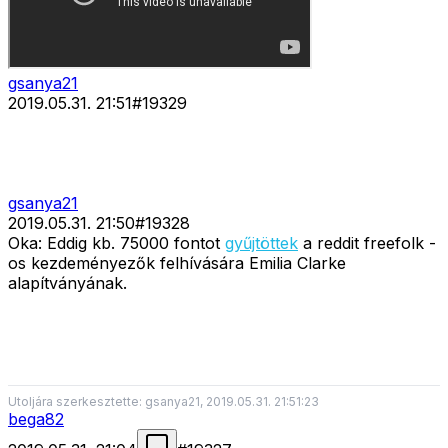
gsanya21
2019.05.31. 21:51
#
19329
gsanya21
2019.05.31. 21:50
#
19328
Oka: Eddig kb. 75000 fontot
gyűjtöttek
a reddit freefolk -
os kezdeményezők felhívására Emilia Clarke
alapítványának.
Utoljára szerkesztette: gsanya21, 2019.05.31. 21:51:23
bega82