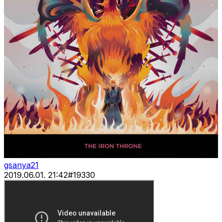
gsanya21
2019.06.01. 21:42
#
19330