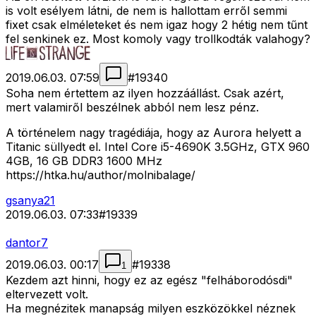
is volt esélyem látni, de nem is hallottam erről semmi
fixet csak elméleteket és nem igaz hogy 2 hétig nem tűnt
fel senkinek ez. Most komoly vagy trollkodták valahogy?
2019.06.03. 07:59
#
19340
Soha nem értettem az ilyen hozzáállást. Csak azért,
mert valamiről beszélnek abból nem lesz pénz.
A történelem nagy tragédiája, hogy az Aurora helyett a
Titanic süllyedt el. Intel Core i5-4690K 3.5GHz, GTX 960
4GB, 16 GB DDR3 1600 MHz
https://htka.hu/author/molnibalage/
gsanya21
2019.06.03. 07:33
#
19339
dantor7
2019.06.03. 00:17
#
19338
1
Kezdem azt hinni, hogy ez az egész "felháborodósdi"
eltervezett volt.
Ha megnézitek manapság milyen eszközökkel néznek