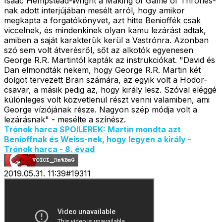
Isaac Hempstead-Wright a Making of Game of Thrones-
nak adott interjújában mesélt arról, hogy amikor
megkapta a forgatókönyvet, azt hitte Benioffék csak
viccelnek, és mindenkinek olyan kamu lezárást adtak,
amiben a saját karakterük kerül a Vastrónra. Azonban
szó sem volt átverésről, sőt az alkotók egyenesen
George R.R. Martintól kapták az instrukciókat. "David
és
Dan
elmondták nekem, hogy George R.R. Martin két
dolgot tervezett Bran számára, az egyik volt a Hodor-
csavar, a másik pedig az, hogy király lesz. Szóval eléggé
különleges volt közvetlenül részt venni valamiben, ami
George víziójának része. Nagyon szép módja volt a
lezárásnak" - mesélte a színész.
Trónok harca SPOILEREK: Martin mondta azt
Benioffnak és Weiss-nek, hogy
legyen a király -
Trónok harca - 8. évad
2019.05.31. 11:39
#
19311