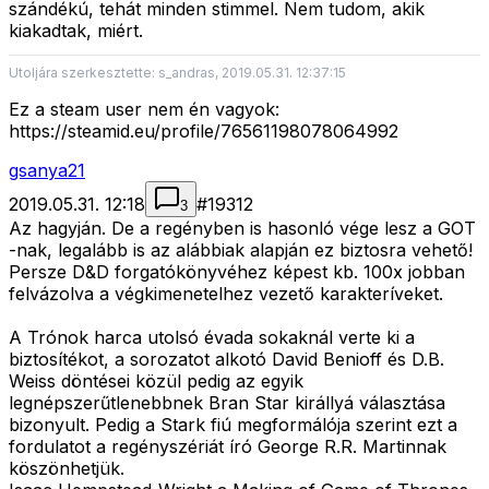
szándékú, tehát minden stimmel. Nem tudom, akik
kiakadtak, miért.
Utoljára szerkesztette: s_andras, 2019.05.31. 12:37:15
Ez a steam user nem én vagyok:
https://steamid.eu/profile/76561198078064992
gsanya21
2019.05.31. 12:18
#
19312
3
Az hagyján. De a regényben is hasonló vége lesz a GOT
-nak, legalább is az alábbiak alapján ez biztosra vehető!
Persze D&D forgatókönyvéhez képest kb. 100x jobban
felvázolva a végkimenetelhez vezető karakteríveket.
A Trónok harca utolsó évada sokaknál verte ki a
biztosítékot, a sorozatot alkotó David Benioff és D.B.
Weiss döntései közül pedig az egyik
legnépszerűtlenebbnek Bran Star királlyá választása
bizonyult. Pedig a Stark fiú megformálója szerint ezt a
fordulatot a regényszériát író George R.R. Martinnak
köszönhetjük.