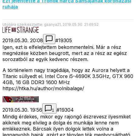
Ezt jelentette a Trónok harca Sansájának koronázási
ruhája
Utoljára szerkesztette: gsanya21, 2019.05.30. 21:49:52
2019.05.30. 20:08
#
19305
Igen, ezt is elfelejtettem bekommentelni. Már a rész
megnézése közben beugrott, mert az a rész az egész
sorozatból az egyik kedvenc részem.
A történelem nagy tragédiája, hogy az Aurora helyett a
Titanic süllyedt el. Intel Core i5-4690K 3.5GHz, GTX 960
4GB, 16 GB DDR3 1600 MHz
https://htka.hu/author/molnibalage/
2019.05.30. 19:56
#
19304
1
Mindig érdekes, mikor egy rajongó észrevesz ilyesmiket
akiknek meg elvileg a dolga és munkája lenne nem
emlékeznek. Bárcsak ilyen dolgok lettek volna a
legnagyobb bajok, azért ez tényleg tök megbocsájtható,