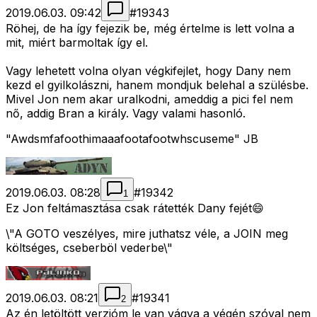
2019.06.03. 09:42
#
19343
Röhej, de ha így fejezik be, még értelme is lett volna a
mit, miért barmoltak így el.
Vagy lehetett volna olyan végkifejlet, hogy Dany nem
kezd el gyilkolászni, hanem mondjuk belehal a szülésbe.
Mivel Jon nem akar uralkodni, ameddig a pici fel nem
nő, addig Bran a király. Vagy valami hasonló.
"Awdsmfafoothimaaafootafootwhscuseme" JB
2019.06.03. 08:28
#
19342
1
Ez Jon feltámasztása csak rátették Dany fejét😄
\"A GOTO veszélyes, mire juthatsz véle, a JOIN meg
költséges, cseberböl vederbe\"
2019.06.03. 08:21
#
19341
2
Az én letöltött verzióm le van vágva a végén szóval nem