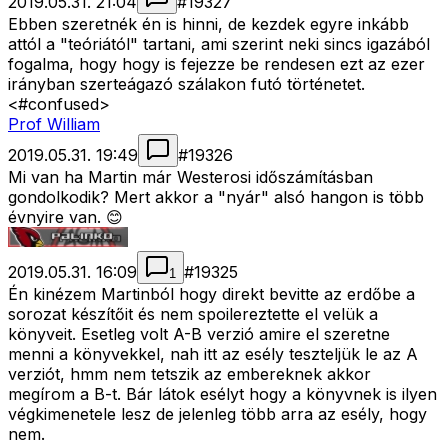
2019.05.31. 21:04
#
19327
Ebben szeretnék én is hinni, de kezdek egyre inkább
attól a "teóriától" tartani, ami szerint neki sincs igazából
fogalma, hogy hogy is fejezze be rendesen ezt az ezer
irányban szerteágazó szálakon futó történetet.
<#confused>
Prof William
2019.05.31. 19:49
#
19326
Mi van ha Martin már Westerosi időszámításban
gondolkodik? Mert akkor a "nyár" alsó hangon is több
évnyire van. 😊
2019.05.31. 16:09
#
19325
1
Én kinézem Martinból hogy direkt bevitte az erdőbe a
sorozat készítőit és nem spoilereztette el velük a
könyveit. Esetleg volt A-B verzió amire el szeretne
menni a könyvekkel, nah itt az esély teszteljük le az A
verziót, hmm nem tetszik az embereknek akkor
megírom a B-t. Bár látok esélyt hogy a könyvnek is ilyen
végkimenetele lesz de jelenleg több arra az esély, hogy
nem.