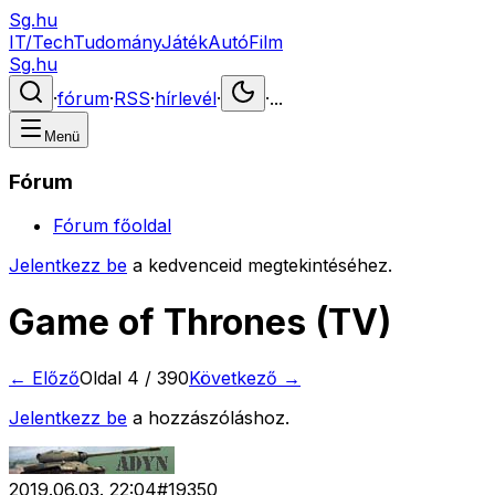
Sg.hu
IT/Tech
Tudomány
Játék
Autó
Film
Sg.hu
·
fórum
·
RSS
·
hírlevél
·
·
...
Menü
Fórum
Fórum főoldal
Jelentkezz be
a kedvenceid megtekintéséhez.
Game of Thrones (TV)
← Előző
Oldal
4
/
390
Következő →
Jelentkezz be
a hozzászóláshoz.
2019.06.03. 22:04
#
19350