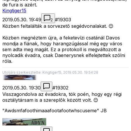
de fura is azért.
Kingtiger15
2019.05.30. 19:49
#
19303
2
Közben feltalálták a sorvezető segédvonalakat. 😊
Közben megnéztem újra, a feketevízi csatánál Davos
mondja a fiának, hogy harangzúgással még egy város
sem adta meg magát. Ez a protokoll is megváltozott a
nyolcadik évadra, csak Daenerysnek elfelejtettek szólni
róla.
Utoljára szerkesztette: Kingtiger15, 2019.05.30. 19:54:28
2019.05.30. 19:30
#
19302
Visszagondolva az évadokra, tök poén, hogy egy régi
osztálytársam is a szereplők között volt. 😊
"Awdsmfafoothimaaafootafootwhscuseme" JB