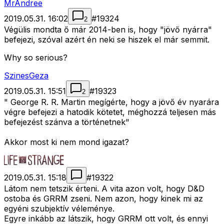
MrAndree
2019.05.31. 16:02
#
19324
2
Végülis mondta ő már 2014-ben is, hogy "jövő nyárra"
befejezi, szóval azért én neki se hiszek el már semmit.
Why so serious?
SzinesGeza
2019.05.31. 15:51
#
19323
2
" George R. R. Martin megígérte, hogy a jövő év nyarára
végre befejezi a hatodik kötetet, méghozzá teljesen más
befejezést szánva a történetnek"
Akkor most ki nem mond igazat?
2019.05.31. 15:18
#
19322
Látom nem tetszik érteni. A vita azon volt, hogy D&D
ostoba és GRRM zseni. Nem azon, hogy kinek mi az
egyéni szubjektív véleménye.
Egyre inkább az látszik, hogy GRRM ott volt, és ennyi