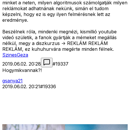
minket a neten, milyen algoritmusok számolgatják milyen
reklámokat adhatnának nekünk, simán el tudom
képzelni, hogy ez is egy ilyen felmérésnek lett az
eredménye.
Beszélnek róla, mindenki megnézi, kismillió youtube
videó születik, a fanok gyártják a mémeket megállás
nélkül, megy a diszkurzus -> REKLÁM REKLÁM
REKLÁM, ez kuhuhurvára megérte minden félnek.
SzinesGeza
2019.06.02. 20:28
#
19337
Hogymikvannak?!
gsanya21
2019.06.02. 20:21
#
19336