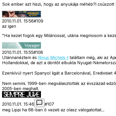
Sok ember azt hiszi, hogy az anyukája méhéb?l csúszott k
2010.11.01. 15:56
#
109
az igen
"Ha kezet fogok egy Milánossal, utána megmosom a keze
2010.11.01. 15:55
#
108
Utánnanéztem és
Rinus Michels-t
találtam még, aki az Aj
Hollandokkal, de azt a döntõt elbukta Nyugat-Németorszá
Ezenkívül nyert Spanyol ligát a Barcelonával, Eredivisi
Nem semmi. 1999-ben megválasztották az évszázad edzõ
2005-ben meghalt.
2010.11.01. 15:46
#
107
meg Lippi ha 68-ban õ vezeti az olasz válogatottat...