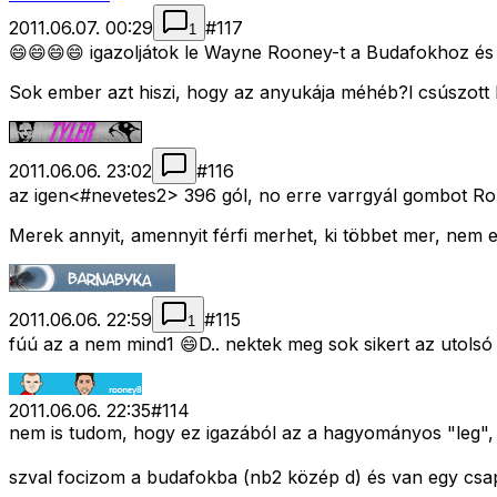
2011.06.07. 00:29
#
117
1
😄😄😄😄 igazoljátok le Wayne Rooney-t a Budafokhoz és 
Sok ember azt hiszi, hogy az anyukája méhéb?l csúszott k
2011.06.06. 23:02
#
116
az igen<#nevetes2>
396 gól, no erre varrgyál gombot R
Merek annyit, amennyit férfi merhet, ki többet mer, nem 
2011.06.06. 22:59
#
115
1
fúú az a nem mind1 😄D.. nektek meg sok sikert az utols
2011.06.06. 22:35
#
114
nem is tudom, hogy ez igazából az a hagyományos "leg",
szval focizom a budafokba (nb2 közép d) és van egy csap