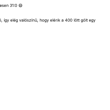
tesen 31:0 😄
 így elég valószínû, hogy elérik a 400 lõtt gólt egy