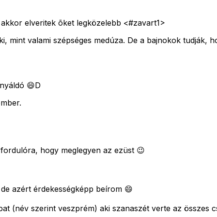
akkor elveritek õket legközelebb <#zavart1>
i, mint valami szépséges medúza. De a bajnokok tudják, ho
onyáldó 😄D
ember.
ó fordulóra, hogy meglegyen az ezüst 😉
 de azért érdekességképp beírom 😄
at (név szerint veszprém) aki szanaszét verte az összes 