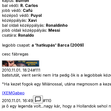
kapus:
Buffon
bal védõ:
R. Carlos
jobb védõ:
Cafú
középsõ védõ:
Puyol
középpályás:
Xavi
bal oldali középpályás:
Ronaldinho
jobb oldali középpályás:
Messi
csatára:
Ronaldo
legjobb csapat:
a 'hatkupás' Barca (2009)
cesc fábregas
2010.11.01. 18:24
#
111
batistutát, vierit senki nem írta pedig õk is a legjobbak köz
"Ha kezet fogok egy Milánossal, utána megmosom a keze
IXEMGabeo
2010.11.01. 16:49
#
110
ja õ egy legenda volt...nagy kár, hogy a Hollandok sehol 