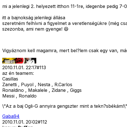
mi a jelenlegi 2. helyezett itthon 11-1re, idegenbe pedig 7
itt a bajnokság jelenlegi állása
szeretném felhívni a figyelmet a veretlenségükre (még csak
szezonba, ami nem gyenge! 😄
Vigyáznom kell magamra, mert bel?lem csak egy van, má
2010.11.01. 22:17
#
113
az én teamem:
Casillas
Zanetti , Puyol , Nesta , R.Carlos
Ronaldino , Makalele , Zidane , Giggs
Messi , Ronaldo
\"Az a baj Ogli-G annyira gengszter mint a tekn?sbékám!\
Gaba94
2010.11.01. 20:02
#
112