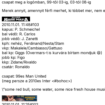
csapat meg a logómban, 99-tõl 03-ig, 03-tól 08-ig
Merek annyit, amennyit férfi merhet, ki többet mer, nem 
2010.11.01. 11:48
#
103
kapus: P. Schmeichel
bal védõ: R. Carlos
jobb védõ: J. Zanetti
kph: nehéz, Ferdinand/Nesta/Stam
vkp: Makalele/Cambiasso/Gattuso
bal kp: Giggs (Overmars-t is kurvára bírtam mondjuk 😄)
jobb kp: Figo
kkp: Zidane/Rivaldo
csatár: Ronaldo
csapat: 99es Man United
(meg persze a 2010es Inter <#bohoc>
)
\"some red bull, some water, some nice fresh house music
2010.11.01. 11:25
#
102