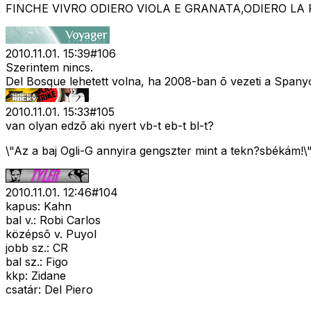
FINCHE VIVRO ODIERO VIOLA E GRANATA,ODIERO LA P
2010.11.01. 15:39
#
106
Szerintem nincs.
Del Bosque lehetett volna, ha 2008-ban õ vezeti a Spanyo
2010.11.01. 15:33
#
105
van olyan edzõ aki nyert vb-t eb-t bl-t?
\"Az a baj Ogli-G annyira gengszter mint a tekn?sbékám!\
2010.11.01. 12:46
#
104
kapus: Kahn
bal v.: Robi Carlos
középsõ v. Puyol
jobb sz.: CR
bal sz.: Figo
kkp: Zidane
csatár: Del Piero