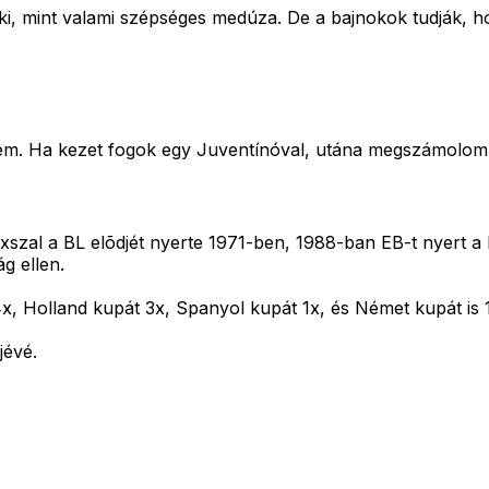
i, mint valami szépséges medúza. De a bajnokok tudják, ho
m. Ha kezet fogok egy Juventínóval, utána megszámolom a
axszal a BL elõdjét nyerte 1971-ben, 1988-ban EB-t nyert a
g ellen.
et 4x, Holland kupát 3x, Spanyol kupát 1x, és Német kupát
jévé.