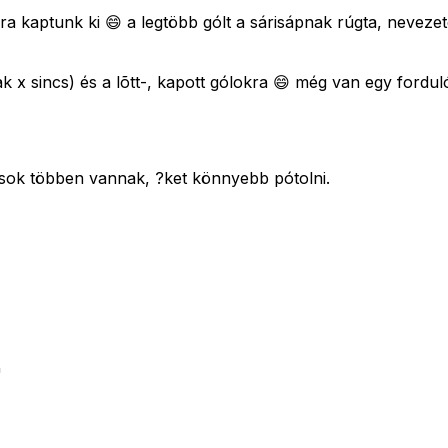
-0ra kaptunk ki 😄 a legtöbb gólt a sárisápnak rúgta, neveze
 x sincs) és a lõtt-, kapott gólokra 😄 még van egy forduló,
sok többen vannak, ?ket könnyebb pótolni.
"