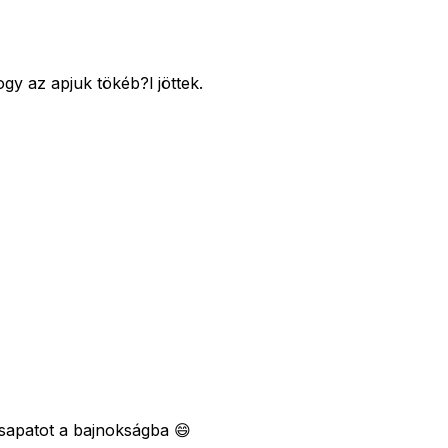
gy az apjuk tökéb?l jöttek.
csapatot a bajnokságba 😄