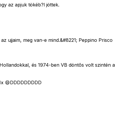
gy az apjuk tökéb?l jöttek.
z ujjaim, meg van-e mind.&#8221; Peppino Prisco
 Hollandokkal, és 1974-ben VB döntõs volt szintén a
 is 1x 😄DDDDDDDDD