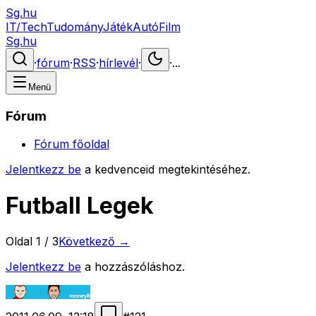
Sg.hu
IT/Tech
Tudomány
Játék
Autó
Film
Sg.hu
·
fórum
·
RSS
·
hírlevél
·
·
...
Menü
Fórum
Fórum főoldal
Jelentkezz be
a kedvenceid megtekintéséhez.
Futball Legek
Oldal
1
/
3
Következő →
Jelentkezz be
a hozzászóláshoz.