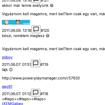
2011.06.09. 13:18
#
121
akkor már lenne esélyünk 😄
Vigyáznom kell magamra, mert bel?lem csak egy van, má
2011.06.09. 13:18
#
120
köszi, remélem meglesz 😄
Vigyáznom kell magamra, mert bel?lem csak egy van, má
pilboy
2011.06.07. 01:51
#
119
lájk 😊
http://www.powerplaymanager.com/r57633
geo91
2011.06.07. 01:12
#
118
<#taps>
<#taps>
<#taps>
IXEMGabeo