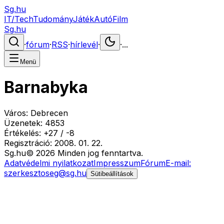
Sg.hu
IT/Tech
Tudomány
Játék
Autó
Film
Sg.hu
·
fórum
·
RSS
·
hírlevél
·
·
...
Menü
Barnabyka
Város:
Debrecen
Üzenetek:
4853
Értékelés:
+
27
/
-
8
Regisztráció:
2008. 01. 22.
Sg
.hu
©
2026
Minden jog fenntartva.
Adatvédelmi nyilatkozat
Impresszum
Fórum
E-mail:
szerkesztoseg@sg.hu
Sütibeállítások