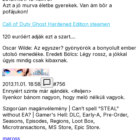
Azt a jó murva életbe gyerekek. Van ám bõr a
pofájukon!
Call of Duty Ghost Hardened Edition steamen
120 euróért adják ezt a szart....
Oscar Wilde: Az egyszer? gyönyörök a bonyolult ember
utolsó menedéke. Eredeti Bölcs: Légy rossz, a jókkal
úgyis mindig csak kibaxnak.
2013.11.01. 18:58
#
756
Ennyiért szinte már ajándék. <#eljen>
Ilyenkor bánom nagyon, hogy meló nélküli vagyok.
Szigorúan magánvélemény | Can’t spell “STEAL”
without EA? | Gamer's Hell: DLC, Early-A, Pre-Order,
Seasons, Episodes, Regions, Loot Box,
Microtransactions, MS Store, Epic Store.
maross