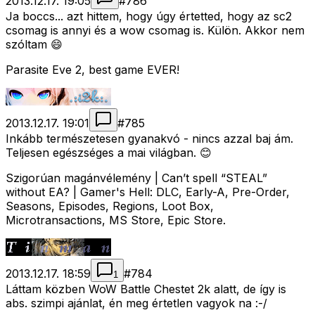
2013.12.17. 19:05
#
786
Ja boccs... azt hittem, hogy úgy értetted, hogy az sc2
csomag is annyi és a wow csomag is. Külön. Akkor nem
szóltam 😄
Parasite Eve 2, best game EVER!
2013.12.17. 19:01
#
785
Inkább természetesen gyanakvó - nincs azzal baj ám.
Teljesen egészséges a mai világban. 😊
Szigorúan magánvélemény | Can’t spell “STEAL”
without EA? | Gamer's Hell: DLC, Early-A, Pre-Order,
Seasons, Episodes, Regions, Loot Box,
Microtransactions, MS Store, Epic Store.
2013.12.17. 18:59
#
784
1
Láttam közben WoW Battle Chestet 2k alatt, de így is
abs. szimpi ajánlat, én meg értetlen vagyok na :-/