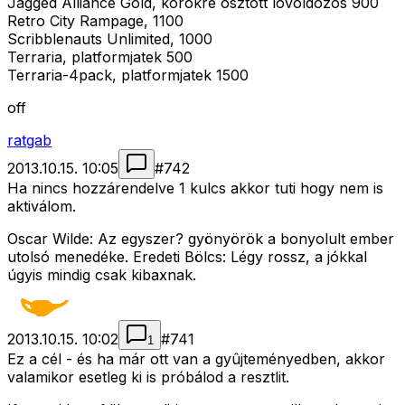
Jagged Alliance Gold, korokre osztott lovoldozos 900
Retro City Rampage, 1100
Scribblenauts Unlimited, 1000
Terraria, platformjatek 500
Terraria-4pack, platformjatek 1500
off
ratgab
2013.10.15. 10:05
#
742
Ha nincs hozzárendelve 1 kulcs akkor tuti hogy nem is
aktiválom.
Oscar Wilde: Az egyszer? gyönyörök a bonyolult ember
utolsó menedéke. Eredeti Bölcs: Légy rossz, a jókkal
úgyis mindig csak kibaxnak.
2013.10.15. 10:02
#
741
1
Ez a cél - és ha már ott van a gyûjteményedben, akkor
valamikor esetleg ki is próbálod a resztlit.