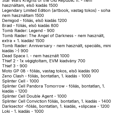
Star Wars Knights of the Old Republic II. - nem
használtam, elsõ kiadás 1500
Legendary Limited Edition (artbook, vastag tokos) - soha
nem használtam 1500
Demigod - fóliás, elsõ kiadás 1200
Braid - fóliás, elsõ kiadás 800
Tomb Raider: Legend - 900
Tomb Raider: The Angel of Darkness - nem használt,
extra + 1. kiadás! 1500
Tomb Raider: Anniversary - nem használt, speciális, mini
kiadás :-) 900
Dead Space I. - nem használt 1000
Thief 2 - 1x végigtoltam, EVM kiadvány 700
Thief 3 - 900
Moto GP 08 - fóliás, vastag tokos, elsõ kiadás 900
Zeno Clash - fóliás, bontatlan, 1. kiadás - 1000
Splinter Cell - 1000
Splinter Cell Pandora Tomorrow - fóliás, bontatlan, 1.
kiadás - 1200
Splinter Cell Double Agent - 1000
Splinter Cell Conviction fóliás, bontatlan, 1. kiadás - 1400
Darksector -fóliás, bontatlan, 1. kiadás, +slipcase - 1200
Loki - 1. kiadás - 1000