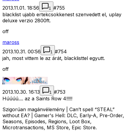
2013.11.01. 18:56
#
755
1
blacklist ujabb ertekcsokkenest szenvedett el, uplay
deluxe verzio 2800ft.
off
maross
2013.10.31. 00:56
#
754
1
jah, most vittem le az árát, blacklisttel egyutt.
off
2013.10.30. 16:13
#
753
1
Húúúú.... az a Saints Row 4!!!!!
Szigorúan magánvélemény | Can’t spell “STEAL”
without EA? | Gamer's Hell: DLC, Early-A, Pre-Order,
Seasons, Episodes, Regions, Loot Box,
Microtransactions, MS Store, Epic Store.