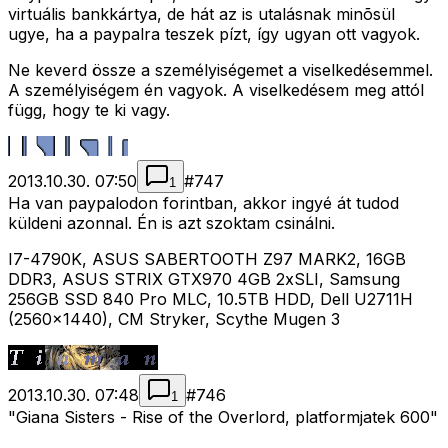
virtuális bankkártya, de hát az is utalásnak minõsül
ugye, ha a paypalra teszek pízt, így ugyan ott vagyok.
Ne keverd össze a személyiségemet a viselkedésemmel.
A személyiségem én vagyok. A viselkedésem meg attól
függ, hogy te ki vagy.
2013.10.30. 07:50
#
747
1
Ha van paypalodon forintban, akkor ingyé át tudod
küldeni azonnal. Én is azt szoktam csinálni.
I7-4790K, ASUS SABERTOOTH Z97 MARK2, 16GB
DDR3, ASUS STRIX GTX970 4GB 2xSLI, Samsung
256GB SSD 840 Pro MLC, 10.5TB HDD, Dell U2711H
(2560x1440), CM Stryker, Scythe Mugen 3
2013.10.30. 07:48
#
746
1
"Giana Sisters - Rise of the Overlord, platformjatek 600"