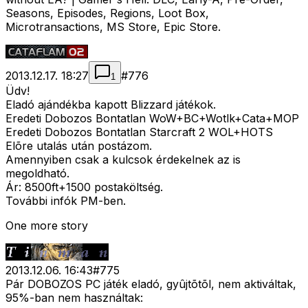
Seasons, Episodes, Regions, Loot Box,
Microtransactions, MS Store, Epic Store.
2013.12.17. 18:27
#
776
1
Üdv!
Eladó ajándékba kapott Blizzard játékok.
Eredeti Dobozos Bontatlan WoW+BC+Wotlk+Cata+MOP
Eredeti Dobozos Bontatlan Starcraft 2 WOL+HOTS
Elõre utalás után postázom.
Amennyiben csak a kulcsok érdekelnek az is
megoldható.
Ár: 8500ft+1500 postaköltség.
További infók PM-ben.
One more story
2013.12.06. 16:43
#
775
Pár DOBOZOS PC játék eladó, gyûjtõtõl, nem aktiváltak,
95%-ban nem használtak: