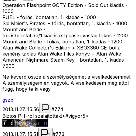
Operation Flashpoint GOTY Edition - Sold Out kiadás -
1000
FUEL - fóliás, bontatlan, 1. kiadás - 1000
Sid Meier's Pirates! - fóliás, bontatlan, 1. kiadás - 1000
Mount and Blade -
fóliás/bontatlan/1.kiadás+slipcase+vastag tokos - 1200
Mount and Blade - fóliás, bontatlan, 1. kiadás - 1200
Alan Wake Collector's Edition + XBOX360 CE-bõl a
kemény táblás Alan Wake Files könyv + Alan Wake
American Nighmare Steam Key - bontatlan, 1. kiadás -
7900
Ne keverd össze a személyiségemet a viselkedésemmel.
A személyiségem én vagyok. A viselkedésem meg attól
függ, hogy te ki vagy.
gszp
2013.11.27. 15:56
#
774
Biztos PH-ról szalajtották!<#vigyor5>
2013.11.27. 15:51
#
773
1