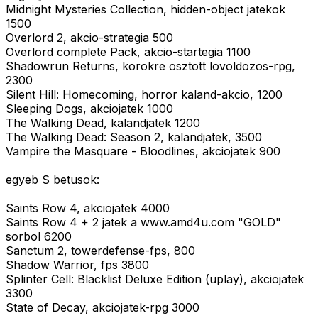
Midnight Mysteries Collection, hidden-object jatekok
1500
Overlord 2, akcio-strategia 500
Overlord complete Pack, akcio-startegia 1100
Shadowrun Returns, korokre osztott lovoldozos-rpg,
2300
Silent Hill: Homecoming, horror kaland-akcio, 1200
Sleeping Dogs, akciojatek 1000
The Walking Dead, kalandjatek 1200
The Walking Dead: Season 2, kalandjatek, 3500
Vampire the Masquare - Bloodlines, akciojatek 900
egyeb S betusok:
Saints Row 4, akciojatek 4000
Saints Row 4 + 2 jatek a www.amd4u.com "GOLD"
sorbol 6200
Sanctum 2, towerdefense-fps, 800
Shadow Warrior, fps 3800
Splinter Cell: Blacklist Deluxe Edition (uplay), akciojatek
3300
State of Decay, akciojatek-rpg 3000