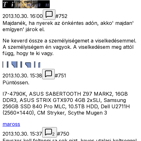
2013.10.30. 16:00
#
752
Majdanék, ha nyerek az önkéntes adón, akko' majdan'
emígyen' járok el.
Ne keverd össze a személyiségemet a viselkedésemmel.
A személyiségem én vagyok. A viselkedésem meg attól
függ, hogy te ki vagy.
2013.10.30. 15:38
#
751
Püntössen.
I7-4790K, ASUS SABERTOOTH Z97 MARK2, 16GB
DDR3, ASUS STRIX GTX970 4GB 2xSLI, Samsung
256GB SSD 840 Pro MLC, 10.5TB HDD, Dell U2711H
(2560x1440), CM Stryker, Scythe Mugen 3
maross
2013.10.30. 15:37
#
750
2
Egyszer kell feltenni ra sok pizt, keves utalasi koltseggel.