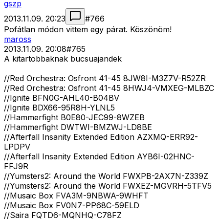
gszp
2013.11.09. 20:23
#
766
Pofátlan módon vittem egy párat. Köszönöm!
maross
2013.11.09. 20:08
#
765
A kitartobbaknak bucsuajandek
//Red Orchestra: Osfront 41-45 8JW8I-M3Z7V-R52ZR
//Red Orchestra: Osfront 41-45 8HWJ4-VMXEG-MLBZC
//Ignite BFN0G-AHL40-B04BV
//Ignite BDX66-95R8H-YLNL5
//Hammerfight B0E80-JEC99-8WZEB
//Hammerfight DWTWI-BMZWJ-LD8BE
//Afterfall Insanity Extended Edition AZXMQ-ERR92-
LPDPV
//Afterfall Insanity Extended Edition AYB6I-02HNC-
FFJ9R
//Yumsters2: Around the World FWXPB-2AX7N-Z339Z
//Yumsters2: Around the World FWXEZ-MGVRH-5TFV5
//Musaic Box FVA3M-9NBWA-9WHFT
//Musaic Box FV0N7-PP68C-59ELD
//Saira FQTD6-MQNHQ-C78FZ