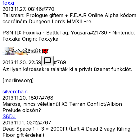
foxxi
2013.11.27. 08:46
#
770
Talisman: Prologue giftem + F.E.A.R Online Alpha kódom
cserélném Dungeon Lords MMXII -re.
PSN ID: Foxxika - BattleTag: Yogsara#21730 - Nintendo:
Foxxika Origin: Foxxyka
2013.11.20. 22:59
#
769
Az ilyen kérdésekre találták ki a privát üzenet funkciót.
[merlinw.org]
silverchain
2013.11.20. 18:07
#
768
Maross, nincs véletlenül X3 Terran Conflict/Albion
Prelude olcsón?
S8DJ
2013.11.11. 02:12
#
767
Dead Space 1 + 3 = 2000Ft (Left 4 Dead 2 vagy Killing
Floor gift érdekel)