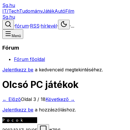
Sg.hu
IT/Tech
Tudomány
Játék
Autó
Film
Sg.hu
·
fórum
·
RSS
·
hírlevél
·
·
...
Menü
Fórum
Fórum főoldal
Jelentkezz be
a kedvenceid megtekintéséhez.
Olcsó PC játékok
← Előző
Oldal
3
/
18
Következő →
Jelentkezz be
a hozzászóláshoz.