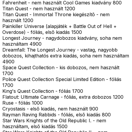
Fahrenheit - nem használt Cool Games kiadvány 800
Titan Quest - nem használt 1200
Titan Quest - Immortal Throne kiegészítõ - nem
használt 1200
Painkiller Universe (alapjáték + Battle Out of Hell +
Overdose) - fóliás, elsõ kiadás 1500
Longest Journey - nagydobozos kiadvány, soha nem
használtam 4900
Dreamfall: The Longest Journey - vastag, nagyobb
dobozos, kihajthatós extra kiadás, soha nem használtam
4900
Space Quest Collection - kis dobozos, nem használt
1700
Police Quest Collection Special Limited Edition - fóliás
1700
King's Quest Collection - fóliás 1700
Flatout: Ultimate Carnage - fóliás, extra dobozos 1200
Ruse - fóliás 1000
Cryostasis - elsõ kiadás, nem használt 900
Rayman Raving Rabbids - fóliás, elsõ kiadás 800
Star Wars Knights of the Old Republic I. - nem
használtam, elsõ kiadás 1500