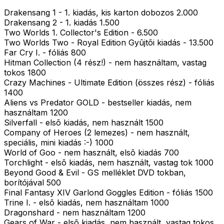
Drakensang 1 - 1. kiadás, kis karton dobozos 2.000
Drakensang 2 - 1. kiadás 1.500
Two Worlds 1. Collector's Edition - 6.500
Two Worlds Two - Royal Edition Gyûjtõi kiadás - 13.500
Far Cry I. - fóliás 800
Hitman Collection (4 rész!) - nem használtam, vastag
tokos 1800
Crazy Machines - Ultimate Edition (összes rész) - fóliás
1400
Aliens vs Predator GOLD - bestseller kiadás, nem
használtam 1200
Silverfall - elsõ kiadás, nem használt 1500
Company of Heroes (2 lemezes) - nem használt,
speciális, mini kiadás :-) 1000
World of Goo - nem használt, elsõ kiadás 700
Torchlight - elsõ kiadás, nem használt, vastag tok 1000
Beyond Good & Evil - GS melléklet DVD tokban,
borítójával 500
Final Fantasy XIV Garlond Goggles Edition - fóliás 1500
Trine I. - elsõ kiadás, nem használtam 1000
Dragonshard - nem használtam 1200
Gears of War - elsõ kiadás, nem használt, vastag tokos