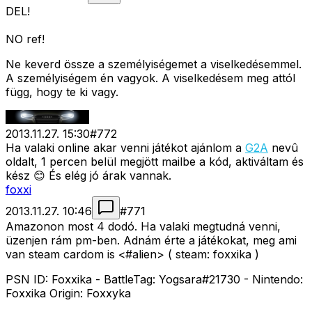
DEL!
NO ref!
Ne keverd össze a személyiségemet a viselkedésemmel.
A személyiségem én vagyok. A viselkedésem meg attól
függ, hogy te ki vagy.
2013.11.27. 15:30
#
772
Ha valaki online akar venni játékot ajánlom a
G2A
nevû
oldalt, 1 percen belül megjött mailbe a kód, aktiváltam és
kész 😊 És elég jó árak vannak.
foxxi
2013.11.27. 10:46
#
771
Amazonon most 4 dodó. Ha valaki megtudná venni,
üzenjen rám pm-ben. Adnám érte a játékokat, meg ami
van steam cardom is <#alien>
( steam: foxxika )
PSN ID: Foxxika - BattleTag: Yogsara#21730 - Nintendo:
Foxxika Origin: Foxxyka