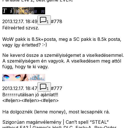
2013.12.17. 18:49
#
778
1
Félreérted szvsz.
WoW pakk is 8.5k+posta, meg a SC pakk is 8.5k posta,
vagy így értetted? :-)
Ne keverd össze a személyiségemet a viselkedésemmel.
A személyiségem én vagyok. A viselkedésem meg attól
függ, hogy te ki vagy.
2013.12.17. 18:47
#
777
1
Brrrrrrutálisan jó ajánlat!!!
<#eljen>
<#eljen>
<#eljen>
Ha dolgoznék (lenne money), most lecsapnék rá.
Szigorúan magánvélemény | Can’t spell “STEAL”
without EA? | Gamer's Hell: DLC, Early-A, Pre-Order,