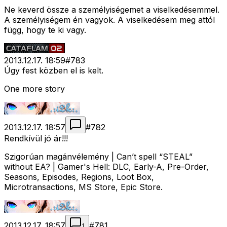
Ne keverd össze a személyiségemet a viselkedésemmel.
A személyiségem én vagyok. A viselkedésem meg attól
függ, hogy te ki vagy.
2013.12.17. 18:59
#
783
Úgy fest közben el is kelt.
One more story
2013.12.17. 18:57
#
782
Rendkívül jó ár!!!
Szigorúan magánvélemény | Can’t spell “STEAL”
without EA? | Gamer's Hell: DLC, Early-A, Pre-Order,
Seasons, Episodes, Regions, Loot Box,
Microtransactions, MS Store, Epic Store.
2013.12.17. 18:57
#
781
1