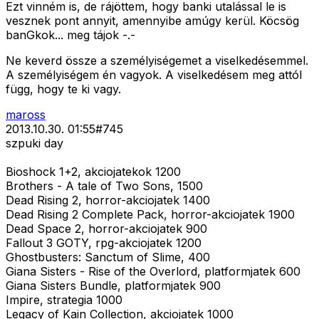
Ezt vinném is, de rájöttem, hogy banki utalással le is
vesznek pont annyit, amennyibe amúgy kerül. Köcsög
banGkok... meg tájok -.-
Ne keverd össze a személyiségemet a viselkedésemmel.
A személyiségem én vagyok. A viselkedésem meg attól
függ, hogy te ki vagy.
maross
2013.10.30. 01:55
#
745
szpuki day
Bioshock 1+2, akciojatekok 1200
Brothers - A tale of Two Sons, 1500
Dead Rising 2, horror-akciojatek 1400
Dead Rising 2 Complete Pack, horror-akciojatek 1900
Dead Space 2, horror-akciojatek 900
Fallout 3 GOTY, rpg-akciojatek 1200
Ghostbusters: Sanctum of Slime, 400
Giana Sisters - Rise of the Overlord, platformjatek 600
Giana Sisters Bundle, platformjatek 900
Impire, strategia 1000
Legacy of Kain Collection, akciojatek 1000