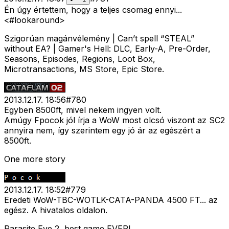
Én úgy értettem, hogy a teljes csomag ennyi...
<#lookaround>
Szigorúan magánvélemény | Can’t spell “STEAL”
without EA? | Gamer's Hell: DLC, Early-A, Pre-Order,
Seasons, Episodes, Regions, Loot Box,
Microtransactions, MS Store, Epic Store.
2013.12.17. 18:56
#
780
Egyben 8500ft, mivel nekem ingyen volt.
Amúgy Fpocok jól írja a WoW most olcsó viszont az SC2
annyira nem, így szerintem egy jó ár az egészért a
8500ft.
One more story
2013.12.17. 18:52
#
779
Eredeti WoW-TBC-WOTLK-CATA-PANDA 4500 FT... az
egész. A hivatalos oldalon.
Parasite Eve 2, best game EVER!