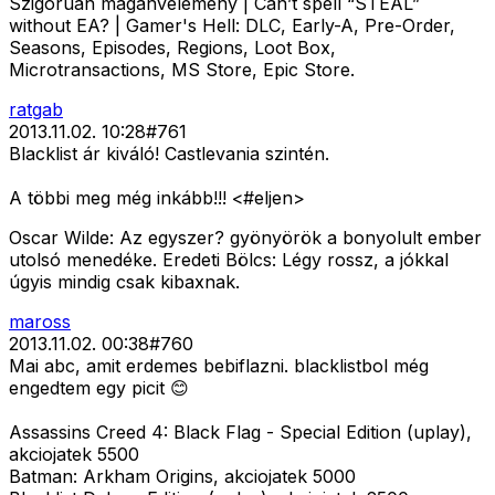
Szigorúan magánvélemény | Can’t spell “STEAL”
without EA? | Gamer's Hell: DLC, Early-A, Pre-Order,
Seasons, Episodes, Regions, Loot Box,
Microtransactions, MS Store, Epic Store.
ratgab
2013.11.02. 10:28
#
761
Blacklist ár kiváló! Castlevania szintén.
A többi meg még inkább!!! <#eljen>
Oscar Wilde: Az egyszer? gyönyörök a bonyolult ember
utolsó menedéke. Eredeti Bölcs: Légy rossz, a jókkal
úgyis mindig csak kibaxnak.
maross
2013.11.02. 00:38
#
760
Mai abc, amit erdemes bebiflazni. blacklistbol még
engedtem egy picit 😊
Assassins Creed 4: Black Flag - Special Edition (uplay),
akciojatek 5500
Batman: Arkham Origins, akciojatek 5000