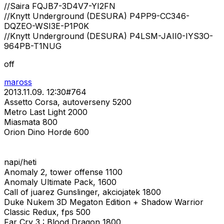
//Saira FQJB7-3D4V7-YI2FN
//Knytt Underground (DESURA) P4PP9-CC346-
DQZEO-WSI3E-P1P0K
//Knytt Underground (DESURA) P4LSM-JAII0-IYS3O-
964PB-T1NUG
off
maross
2013.11.09. 12:30
#
764
Assetto Corsa, autoverseny 5200
Metro Last Light 2000
Miasmata 800
Orion Dino Horde 600
napi/heti
Anomaly 2, tower offense 1100
Anomaly Ultimate Pack, 1600
Call of juarez Gunslinger, akciojatek 1800
Duke Nukem 3D Megaton Edition + Shadow Warrior
Classic Redux, fps 500
Far Cry 3 : Blood Dragon 1800