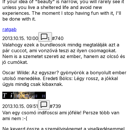
If your idea of "beauty" is narrow, you will rarely see it
unless you live a sheltered life and avoid new
experiences. The moment I stop having fun with it, I'll
be done with it.
ratgab
2013.10.15. 10:00
#
740
1
Valahogy ezek a bundleosok mindig megtalálják azt a
pár cuccot, ami vonzóvá teszi az ilyen csomagokat.
Nem is a szemetet szereti az ember, hanem az olcsó és
jó cumókat.
Oscar Wilde: Az egyszer? gyönyörök a bonyolult ember
utolsó menedéke. Eredeti Bölcs: Légy rossz, a jókkal
úgyis mindig csak kibaxnak.
2013.10.15. 09:51
#
739
Van egy csomó indifoscsi ami jóféle! Persze több van
ami nem :-(
Ne keverd össze a személyiségemet a viselkedésemmel.