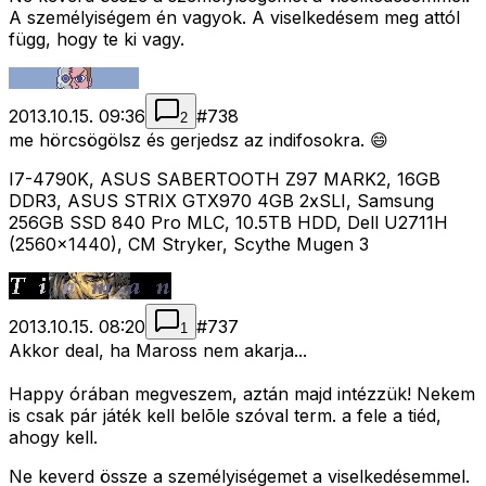
A személyiségem én vagyok. A viselkedésem meg attól
függ, hogy te ki vagy.
2013.10.15. 09:36
#
738
2
me hörcsögölsz és gerjedsz az indifosokra. 😄
I7-4790K, ASUS SABERTOOTH Z97 MARK2, 16GB
DDR3, ASUS STRIX GTX970 4GB 2xSLI, Samsung
256GB SSD 840 Pro MLC, 10.5TB HDD, Dell U2711H
(2560x1440), CM Stryker, Scythe Mugen 3
2013.10.15. 08:20
#
737
1
Akkor deal, ha Maross nem akarja...
Happy órában megveszem, aztán majd intézzük! Nekem
is csak pár játék kell belõle szóval term. a fele a tiéd,
ahogy kell.
Ne keverd össze a személyiségemet a viselkedésemmel.