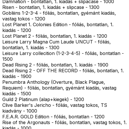
Damnation - bontatlan, 1. kiadás + slipacase - 1000
Risen - bontatlan, 1. kiadás + slipcase - 1300
Gobliiins 1-2-3-4 - fóliás, bontatlan, gyémánt kiadás,
vastag tokos - 1200
Lost Planet 1. Colonies Edition - fóliás, bontatlan, 1.
kiadás - 1200
Lost Planet 2 - fóliás, bontatlan, 1. kiadás - 1200
Leisure Larry Magna Cum Laude UNCUT - fóliás,
bontatlan, 1. kiadás - 1300
Leisure Larry collecition (1-2-3-4-5) - fóliás, bontatlan -
1500
Dead Rising 2 - fóliás, bontatlan, 1. kiadás - 1900
Dead Rising 2 - OFF THE RECORD - fóliás, bontatlan, 1.
kiadás - 1900
Penumbra Anthology (Overture, Black Plague,
Requiem) - fóliás, bontatlan, gyémánt kiadás, vastag
kiadás - 1500
Guild 2 Platinum (alap+kiegek) - 1200
Clive Barker's Jericho - fóliás, vastag tokos, TS
kiadvány - 1000
F.E.A.R. GOLD Edition - fóliás, bontatlan - 1200
Rise of the Argonauts - fóliás, bontatlan, vastag tokos, 1.
kiadás - 1000