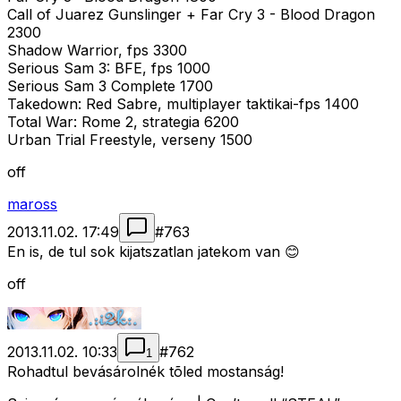
Call of Juarez Gunslinger + Far Cry 3 - Blood Dragon
2300
Shadow Warrior, fps 3300
Serious Sam 3: BFE, fps 1000
Serious Sam 3 Complete 1700
Takedown: Red Sabre, multiplayer taktikai-fps 1400
Total War: Rome 2, strategia 6200
Urban Trial Freestyle, verseny 1500
off
maross
2013.11.02. 17:49
#
763
En is, de tul sok kijatszatlan jatekom van 😊
off
2013.11.02. 10:33
#
762
1
Rohadtul bevásárolnék tõled mostanság!