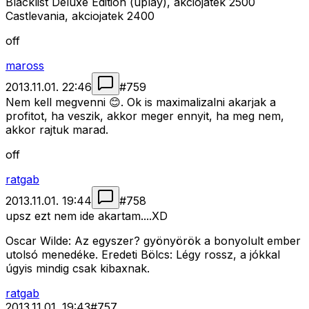
Blacklist Deluxe Edition (uplay), akciojatek 2500
Castlevania, akciojatek 2400
off
maross
2013.11.01. 22:46
#
759
Nem kell megvenni 😊. Ok is maximalizalni akarjak a
profitot, ha veszik, akkor meger ennyit, ha meg nem,
akkor rajtuk marad.
off
ratgab
2013.11.01. 19:44
#
758
upsz ezt nem ide akartam....XD
Oscar Wilde: Az egyszer? gyönyörök a bonyolult ember
utolsó menedéke. Eredeti Bölcs: Légy rossz, a jókkal
úgyis mindig csak kibaxnak.
ratgab
2013.11.01. 19:43
#
757