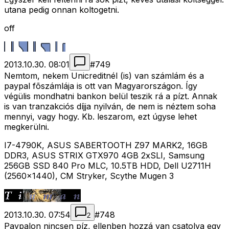
utana pedig onnan koltogetni.
off
2013.10.30. 08:01
#
749
Nemtom, nekem Unicreditnél (is) van számlám és a
paypal fõszámlája is ott van Magyarországon. Így
végülis mondhatni bankon belül teszik rá a pízt. Annak
is van tranzakciós díjja nyilván, de nem is néztem soha
mennyi, vagy hogy. Kb. leszarom, ezt úgyse lehet
megkerülni.
I7-4790K, ASUS SABERTOOTH Z97 MARK2, 16GB
DDR3, ASUS STRIX GTX970 4GB 2xSLI, Samsung
256GB SSD 840 Pro MLC, 10.5TB HDD, Dell U2711H
(2560x1440), CM Stryker, Scythe Mugen 3
2013.10.30. 07:54
#
748
2
Paypalon nincsen píz, ellenben hozzá van csatolva egy