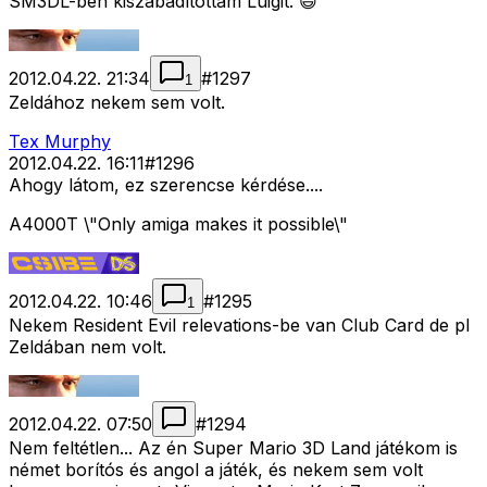
SM3DL-ben kiszabadítottam Luigit. 😄
2012.04.22. 21:34
#
1297
1
Zeldához nekem sem volt.
Tex Murphy
2012.04.22. 16:11
#
1296
Ahogy látom, ez szerencse kérdése....
A4000T \"Only amiga makes it possible\"
2012.04.22. 10:46
#
1295
1
Nekem Resident Evil relevations-be van Club Card de pl
Zeldában nem volt.
2012.04.22. 07:50
#
1294
Nem feltétlen... Az én Super Mario 3D Land játékom is
német borítós és angol a játék, és nekem sem volt