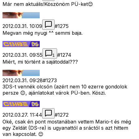
Már nem aktuális!Köszönöm PÜ-ket😊
2012.03.31. 10:09
#
1275
Megvan még nyugi ^^ semmi baja.
2012.03.31. 09:55
#
1274
1
Miért, mi történt a sajátoddal???
2012.03.31. 09:28
#
1273
3DS-t vennék olcsón (azért nem 10 ezerre gondolok
persze 😊, ajánlatokat várok PÜ-ben. Köszi.
2012.03.27. 11:44
#
1272
Oké, csak én pont mostanában vettem Mario-t és még
egy Zeldát (DS-re) is ugyanattól a sráctól s azt hittem
van kapcsolat. 😊