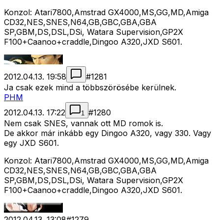
Konzol: Atari7800,Amstrad GX4000,MS,GG,MD,Amiga
CD32,NES,SNES,N64,GB,GBC,GBA,GBA
SP,GBM,DS,DSL,DSi, Watara Supervision,GP2X
F100+Caanoo+craddle,Dingoo A320,JXD S601.
2012.04.13. 19:58
#
1281
Ja csak ezek mind a többszörösébe kerülnek.
PHM
2012.04.13. 17:22
#
1280
1
Nem csak SNES, vannak ott MD romok is.
De akkor már inkább egy Dingoo A320, vagy 330. Vagy
egy JXD S601.
Konzol: Atari7800,Amstrad GX4000,MS,GG,MD,Amiga
CD32,NES,SNES,N64,GB,GBC,GBA,GBA
SP,GBM,DS,DSL,DSi, Watara Supervision,GP2X
F100+Caanoo+craddle,Dingoo A320,JXD S601.
2012.04.13. 13:08
#
1279