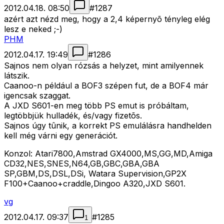
2012.04.18. 08:50
#
1287
azért azt nézd meg, hogy a 2,4 képernyõ tényleg elég
lesz e neked ;-)
PHM
2012.04.17. 19:49
#
1286
Sajnos nem olyan rózsás a helyzet, mint amilyennek
látszik.
Caanoo-n például a BOF3 szépen fut, de a BOF4 már
igencsak szaggat.
A JXD S601-en meg több PS emut is próbáltam,
legtöbbjük hulladék, és/vagy fizetõs.
Sajnos úgy tûnik, a korrekt PS emulálásra handhelden
kell még várni egy generációt.
Konzol: Atari7800,Amstrad GX4000,MS,GG,MD,Amiga
CD32,NES,SNES,N64,GB,GBC,GBA,GBA
SP,GBM,DS,DSL,DSi, Watara Supervision,GP2X
F100+Caanoo+craddle,Dingoo A320,JXD S601.
vg
2012.04.17. 09:37
#
1285
1