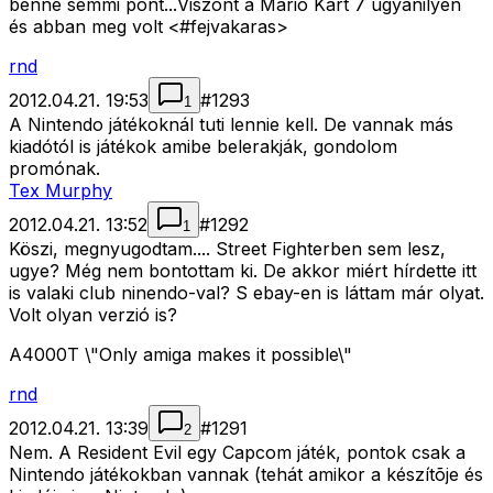
benne semmi pont...Viszont a Mario Kart 7 ugyanilyen
és abban meg volt <#fejvakaras>
rnd
2012.04.21. 19:53
#
1293
1
A Nintendo játékoknál tuti lennie kell. De vannak más
kiadótól is játékok amibe belerakják, gondolom
promónak.
Tex Murphy
2012.04.21. 13:52
#
1292
1
Köszi, megnyugodtam.... Street Fighterben sem lesz,
ugye? Még nem bontottam ki. De akkor miért hírdette itt
is valaki club ninendo-val? S ebay-en is láttam már olyat.
Volt olyan verzió is?
A4000T \"Only amiga makes it possible\"
rnd
2012.04.21. 13:39
#
1291
2
Nem. A Resident Evil egy Capcom játék, pontok csak a
Nintendo játékokban vannak (tehát amikor a készítõje és