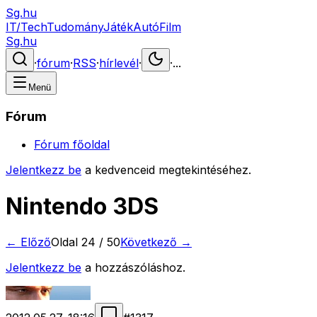
Sg.hu
IT/Tech
Tudomány
Játék
Autó
Film
Sg.hu
·
fórum
·
RSS
·
hírlevél
·
·
...
Menü
Fórum
Fórum főoldal
Jelentkezz be
a kedvenceid megtekintéséhez.
Nintendo 3DS
← Előző
Oldal
24
/
50
Következő →
Jelentkezz be
a hozzászóláshoz.