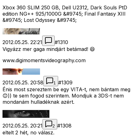
Xbox 360 SLIM 250 GB, Dell U2312, Dark Souls PtD
edition NG++ 925/1000G &#9745; Final Fantasy XIII
&#9745; Lost Odyssey &#9745;
2012.05.25. 22:21
#
1310
Vigyázz mer gaga mindjárt betámad! 😄
www.digimomentsvideography.com
2012.05.25. 20:58
#
1309
1
Énis most szereztem be egy VITA-t, nem bántam meg
😊)) te sem fogod szerintem. Mondjuk a 3DS-t nem
mondanám hulladéknak azért.
2012.05.25. 20:21
#
1308
2
eltelt 2 hét, no válasz.