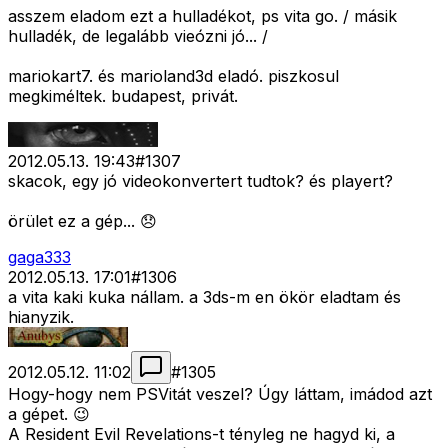
asszem eladom ezt a hulladékot, ps vita go. / másik
hulladék, de legalább vieózni jó... /
mariokart7. és marioland3d eladó. piszkosul
megkiméltek. budapest, privát.
2012.05.13. 19:43
#
1307
skacok, egy jó videokonvertert tudtok? és playert?
örület ez a gép... 😞
gaga333
2012.05.13. 17:01
#
1306
a vita kaki kuka nállam. a 3ds-m en ökör eladtam és
hianyzik.
2012.05.12. 11:02
#
1305
Hogy-hogy nem PSVitát veszel? Úgy láttam, imádod azt
a gépet. 😉
A Resident Evil Revelations-t tényleg ne hagyd ki, a