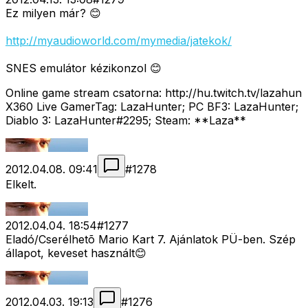
Ez milyen már? 😊
http://myaudioworld.com/mymedia/jatekok/
SNES emulátor kézikonzol 😊
Online game stream csatorna: http://hu.twitch.tv/lazahun
X360 Live GamerTag: LazaHunter; PC BF3: LazaHunter;
Diablo 3: LazaHunter#2295; Steam: **Laza**
2012.04.08. 09:41
#
1278
Elkelt.
2012.04.04. 18:54
#
1277
Eladó/Cserélhetõ Mario Kart 7. Ajánlatok PÜ-ben. Szép
állapot, keveset használt😊
2012.04.03. 19:13
#
1276