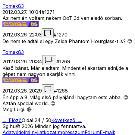
Tomek83
2012.03.27. 10:04
#
1271
Az nem én voltam,nekem OoT 3d van eladó sorban.
2012.03.26. 22:03
#
1270
De nem te adtál el egy Zelda Phantom Hourglass-t is? 😊
Tomek83
2012.03.26. 20:34
#
1269
1
Késõ bánat. Már eladtam. Mindent el akartam adni,de a
gépet nem nagyon akarják vinni.
2012.03.26. 20:29
#
1268
Én épp a 8. világ elsõ pályájánál hagytam este abba. 😊
Aztán special world. 😊
Meg Luigi. 😄
← Előző
Oldal
24
/
50
Következő →
Sg
.hu
©
2026
Minden jog fenntartva.
Adatvédelmi nyilatkozat
Impresszum
Fórum
E-mail: