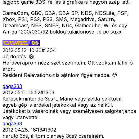
legjobb game 3DS-re, és a grafika is nagyon szép lett.
Game.Com, GBC, GBA, GBA SP, NDS, NDSLite, PSP,
Xbox, PS1, PS2, PS3, SMS, Megadrive, Saturn,
Dreamcast, NES, SNES, N64, Gamecube, Wii és egy
Amiga 1200/030/32 boldog tulajdonosa. :p pc suxx
2012.05.12. 10:30
#
1304
Jó döntés. 😄
Hardverapron nézz szét szerintem. Ott szoktam látni jó
áron.
Resident Relevations-t is ajánlom figyelmedbe. 😊
gaga333
2012.05.11. 15:52
#
1303
Keresek nintendo 3ds-t. Mario vagy zelda pakkot ill
egyeb gép is erdekel jatekokkal vagy az nélkül.
Játékokat is vásárolnék vagy személyesen salgotarjanba
vagy utanvettel.
gaga333
2012.04.28. 18:13
#
1302
naruto 3ds, ill tom clansey 3ds? cserelném.