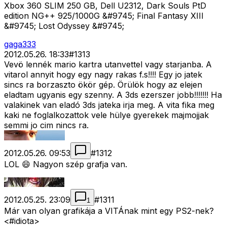
Xbox 360 SLIM 250 GB, Dell U2312, Dark Souls PtD
edition NG++ 925/1000G &#9745; Final Fantasy XIII
&#9745; Lost Odyssey &#9745;
gaga333
2012.05.26. 18:33
#
1313
Vevö lennék mario kartra utanvettel vagy starjanba. A
vitarol annyit hogy egy nagy rakas f.s!!!! Egy jo jatek
sincs ra borzaszto ökör gép. Örülök hogy az elejen
eladtam ugyanis egy szenny. A 3ds ezerszer jobb!!!!!!! Ha
valakinek van eladó 3ds jateka irja meg. A vita fika meg
kaki ne foglalkozattok vele hülye gyerekek majmojjak
semmi jo cim nincs ra.
2012.05.26. 09:53
#
1312
LOL 😄 Nagyon szép grafja van.
2012.05.25. 23:09
#
1311
1
Már van olyan grafikája a VITÁnak mint egy PS2-nek?
<#idiota>