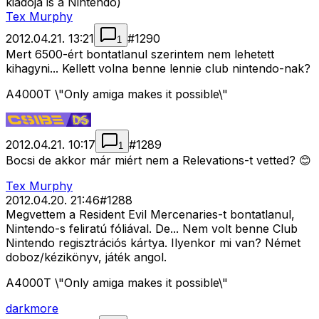
kiadója is a Nintendo)
Tex Murphy
2012.04.21. 13:21
#
1290
1
Mert 6500-ért bontatlanul szerintem nem lehetett
kihagyni... Kellett volna benne lennie club nintendo-nak?
A4000T \"Only amiga makes it possible\"
2012.04.21. 10:17
#
1289
1
Bocsi de akkor már miért nem a Relevations-t vetted? 😊
Tex Murphy
2012.04.20. 21:46
#
1288
Megvettem a Resident Evil Mercenaries-t bontatlanul,
Nintendo-s feliratú fóliával. De... Nem volt benne Club
Nintendo regisztrációs kártya. Ilyenkor mi van? Német
doboz/kézikönyv, játék angol.
A4000T \"Only amiga makes it possible\"
darkmore