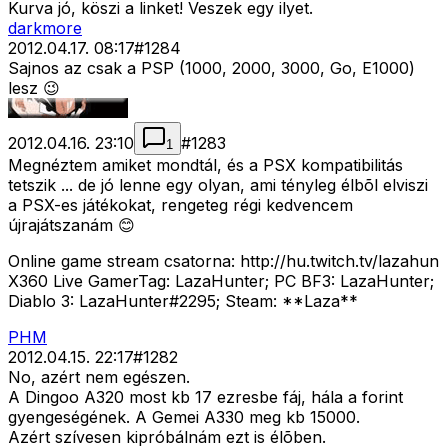
Kurva jó, köszi a linket! Veszek egy ilyet.
darkmore
2012.04.17. 08:17
#
1284
Sajnos az csak a PSP (1000, 2000, 3000, Go, E1000)
lesz 😉
2012.04.16. 23:10
#
1283
1
Megnéztem amiket mondtál, és a PSX kompatibilitás
tetszik ... de jó lenne egy olyan, ami tényleg élbõl elviszi
a PSX-es játékokat, rengeteg régi kedvencem
újrajátszanám 😊
Online game stream csatorna: http://hu.twitch.tv/lazahun
X360 Live GamerTag: LazaHunter; PC BF3: LazaHunter;
Diablo 3: LazaHunter#2295; Steam: **Laza**
PHM
2012.04.15. 22:17
#
1282
No, azért nem egészen.
A Dingoo A320 most kb 17 ezresbe fáj, hála a forint
gyengeségének. A Gemei A330 meg kb 15000.
Azért szívesen kipróbálnám ezt is élõben.