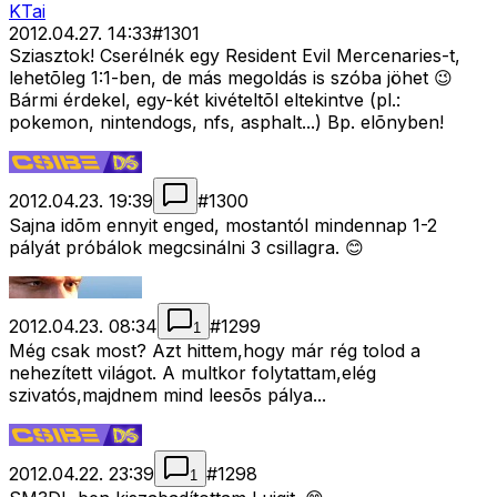
KTai
2012.04.27. 14:33
#
1301
Sziasztok! Cserélnék egy Resident Evil Mercenaries-t,
lehetõleg 1:1-ben, de más megoldás is szóba jöhet 😉
Bármi érdekel, egy-két kivételtõl eltekintve (pl.:
pokemon, nintendogs, nfs, asphalt...) Bp. elõnyben!
2012.04.23. 19:39
#
1300
Sajna idõm ennyit enged, mostantól mindennap 1-2
pályát próbálok megcsinálni 3 csillagra. 😊
2012.04.23. 08:34
#
1299
1
Még csak most? Azt hittem,hogy már rég tolod a
nehezített világot. A multkor folytattam,elég
szivatós,majdnem mind leesõs pálya...
2012.04.22. 23:39
#
1298
1