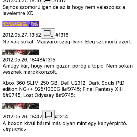
2012.05.27. 18:16
#
1317
Sajnos szomorú igen,de az is,hogy nem válaszolsz a
levelemre XD
2012.05.27. 13:52
#
1316
1
Ne várj sokat, Magyarország ilyen. Elég szomorú azért.
2012.05.26. 18:48
#
1315
Amúgy kár, hogy nem igazán pörög a topic. Nem sokan
vesznek marokkonzolt.
Xbox 360 SLIM 250 GB, Dell U2312, Dark Souls PtD
edition NG++ 925/1000G &#9745; Final Fantasy XIII
&#9745; Lost Odyssey &#9745;
2012.05.26. 18:47
#
1314
A boxon kívül bármi más olyan mint egy kenyérpirító.
<#puszis>