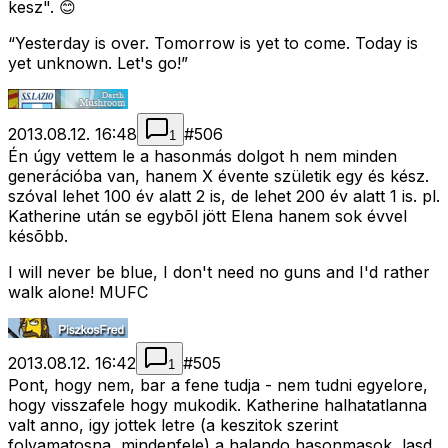
kesz". 😊
“Yesterday is over. Tomorrow is yet to come. Today is
yet unknown. Let's go!”
2013.08.12. 16:48
#
506
1
Én úgy vettem le a hasonmás dolgot h nem minden
generációba van, hanem X évente születik egy és kész.
szóval lehet 100 év alatt 2 is, de lehet 200 év alatt 1 is. pl.
Katherine után se egybõl jött Elena hanem sok évvel
késõbb.
I will never be blue, I don't need no guns and I'd rather
walk alone! MUFC
2013.08.12. 16:42
#
505
1
Pont, hogy nem, bar a fene tudja - nem tudni egyelore,
hogy visszafele hogy mukodik. Katherine halhatatlanna
valt anno, igy jottek letre (a keszitok szerint
folyamatosna, mindenfele) a halando hasonmasok, lasd