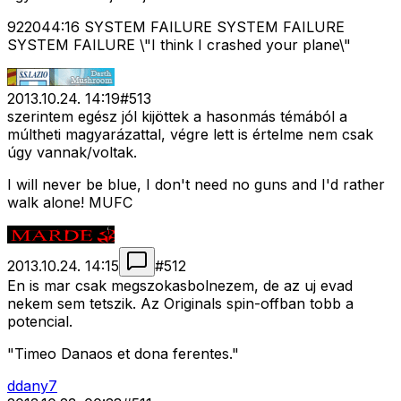
922044:16 SYSTEM FAILURE SYSTEM FAILURE
SYSTEM FAILURE \"I think I crashed your plane\"
2013.10.24. 14:19
#
513
szerintem egész jól kijöttek a hasonmás témából a
múltheti magyarázattal, végre lett is értelme nem csak
úgy vannak/voltak.
I will never be blue, I don't need no guns and I'd rather
walk alone! MUFC
2013.10.24. 14:15
#
512
En is mar csak megszokasbolnezem, de az uj evad
nekem sem tetszik. Az Originals spin-offban tobb a
potencial.
"Timeo Danaos et dona ferentes."
ddany7