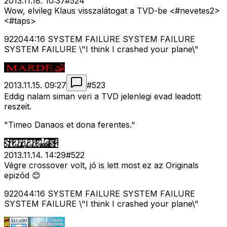
2013.11.18. 10:37
#
524
Wow, elvileg Klaus visszalátogat a TVD-be <#nevetes2>
<#taps>
922044:16 SYSTEM FAILURE SYSTEM FAILURE
SYSTEM FAILURE \"I think I crashed your plane\"
2013.11.15. 09:27
#
523
Eddig nalam siman veri a TVD jelenlegi evad leadott
reszeit.
"Timeo Danaos et dona ferentes."
2013.11.14. 14:29
#
522
Végre crossover volt, jó is lett most ez az Originals
epizód 😊
922044:16 SYSTEM FAILURE SYSTEM FAILURE
SYSTEM FAILURE \"I think I crashed your plane\"