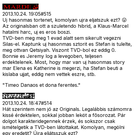
2013.10.24. 19:05
#
515
Uj hasonmas tortenet, komolyan ujra eljatszuk ezt? 😛
Az originalsban ott a szuletendo hibrid, a Klaus-Marcel
hatalmi harc, uj es eros boszi.
TVD-ben meg meg 1 evad alatt sem sikerult vegezni
Silas-el. Kaptunk uj hasonmas sztorit es Stefan is tulelte,
meg ottvan Qetsiyah. Viszont TVD-bol ez eddig 0.
Bonnie es Jeremy log a levegoben, teljesen
erdektelenek. Most, hogy mar van uj hasonmas story
mar Elena es Katherine is megerzi, ha Stefan beuti a
kislaba ujjat, eddig nem vettek eszre, stb.
"Timeo Danaos et dona ferentes."
2013.10.24. 18:47
#
514
Hát szerintem nem jó az Originals. Legalábbis számomra
kissé érdektelen, sokkal jobban leköt a fõsorozat. Pár
dolgot karakteridegennek érzek, és sokszor csak
ismételgetik a TVD-ben látottakat. Komolyan, megölni
egy eredetit? Újra eljátsszuk ezt?