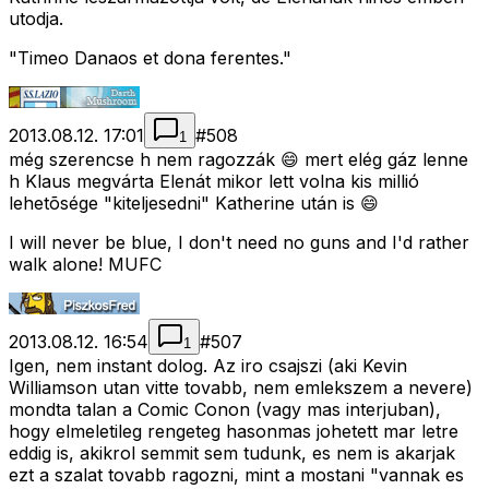
utodja.
"Timeo Danaos et dona ferentes."
2013.08.12. 17:01
#
508
1
még szerencse h nem ragozzák 😄 mert elég gáz lenne
h Klaus megvárta Elenát mikor lett volna kis millió
lehetõsége "kiteljesedni" Katherine után is 😄
I will never be blue, I don't need no guns and I'd rather
walk alone! MUFC
2013.08.12. 16:54
#
507
1
Igen, nem instant dolog. Az iro csajszi (aki Kevin
Williamson utan vitte tovabb, nem emlekszem a nevere)
mondta talan a Comic Conon (vagy mas interjuban),
hogy elmeletileg rengeteg hasonmas johetett mar letre
eddig is, akikrol semmit sem tudunk, es nem is akarjak
ezt a szalat tovabb ragozni, mint a mostani "vannak es