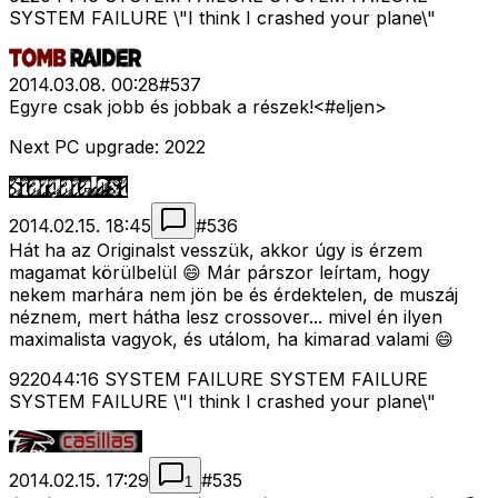
SYSTEM FAILURE \"I think I crashed your plane\"
2014.03.08. 00:28
#
537
Egyre csak jobb és jobbak a részek!<#eljen>
Next PC upgrade: 2022
2014.02.15. 18:45
#
536
Hát ha az Originalst vesszük, akkor úgy is érzem
magamat körülbelül 😄 Már párszor leírtam, hogy
nekem marhára nem jön be és érdektelen, de muszáj
néznem, mert hátha lesz crossover... mivel én ilyen
maximalista vagyok, és utálom, ha kimarad valami 😄
922044:16 SYSTEM FAILURE SYSTEM FAILURE
SYSTEM FAILURE \"I think I crashed your plane\"
2014.02.15. 17:29
#
535
1