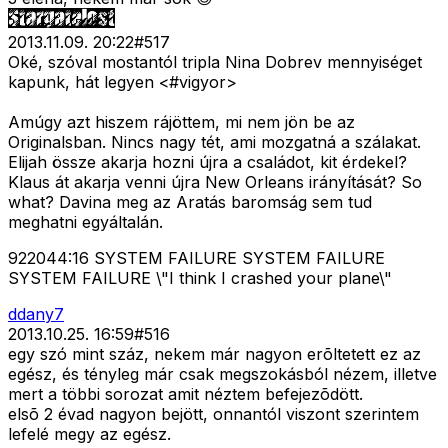
2013.11.09. 20:22
#
517
Oké, szóval mostantól tripla Nina Dobrev mennyiséget
kapunk, hát legyen <#vigyor>
Amúgy azt hiszem rájöttem, mi nem jön be az
Originalsban. Nincs nagy tét, ami mozgatná a szálakat.
Elijah össze akarja hozni újra a családot, kit érdekel?
Klaus át akarja venni újra New Orleans irányítását? So
what? Davina meg az Aratás baromság sem tud
meghatni egyáltalán.
922044:16 SYSTEM FAILURE SYSTEM FAILURE
SYSTEM FAILURE \"I think I crashed your plane\"
ddany7
2013.10.25. 16:59
#
516
egy szó mint száz, nekem már nagyon erõltetett ez az
egész, és tényleg már csak megszokásból nézem, illetve
mert a többi sorozat amit néztem befejezõdött.
elsõ 2 évad nagyon bejött, onnantól viszont szerintem
lefelé megy az egész.