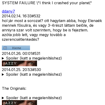
SYSTEM FAILURE \"I think I crashed your plane\"
ddany7
2014.02.14. 16:33
#
532
hol jár most a sorozat? ott hagytam abba, hogy Elenaék
mennek fõsulira, és vagy 3-4részt láttam belõle, de
anniyra szar volt szerintem, hogy be is fejeztem.
azóta jobb lett, vagy megy tovább a
szerencsétlenkedés?
2014.01.26. 00:01
#
531
Spoiler (katt a megjelenítéshez)
2014.01.25. 20:53
#
530
Spoiler (katt a megjelenítéshez)
The Originals:
Spoiler (katt a megjelenítéshez)