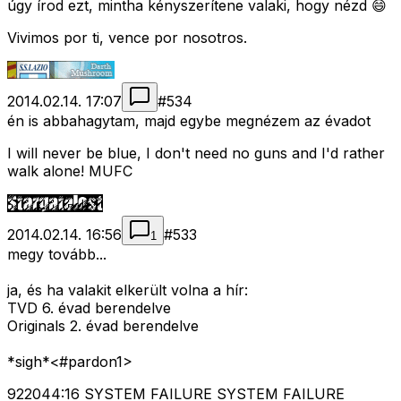
úgy írod ezt, mintha kényszerítene valaki, hogy nézd 😄
Vivimos por ti, vence por nosotros.
2014.02.14. 17:07
#
534
én is abbahagytam, majd egybe megnézem az évadot
I will never be blue, I don't need no guns and I'd rather
walk alone! MUFC
2014.02.14. 16:56
#
533
1
megy tovább...
ja, és ha valakit elkerült volna a hír:
TVD 6. évad berendelve
Originals 2. évad berendelve
*sigh*<#pardon1>
922044:16 SYSTEM FAILURE SYSTEM FAILURE