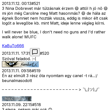
2013.11.12. 00:13
#
521
3 Nina Dobrevet már túlzásnak érzem 😄 attól h jó nõ 😄
mi jön még Caroline meg Matt hasonmás? 😄 de hála az
égnek Bonniet nem hozták vissza, eddig is mikor élt csak
logót a levegõbe kb. mint Matt, ideje lenne végleg kiírni.
I will never be blue, I don't need no guns and I'd rather
walk alone! MUFC
KaBuTo666
2013.11.11. 17:31
#
520
Szóval feladod. :-(
2013.11.11. 09:58
#
519
Én az elmúlt 3 rész óta nyomtam egy canel -t rá...:/
beunalmasodott
– – – – – – – – – – – – – – – – – – – – – – – – > ¯\_(ツ)_/¯
2013.11.09. 22:15
#
518
3 elena, nekem már sok 😊