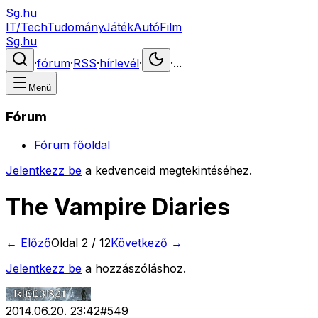
Sg.hu
IT/Tech
Tudomány
Játék
Autó
Film
Sg.hu
·
fórum
·
RSS
·
hírlevél
·
·
...
Menü
Fórum
Fórum főoldal
Jelentkezz be
a kedvenceid megtekintéséhez.
The Vampire Diaries
← Előző
Oldal
2
/
12
Következő →
Jelentkezz be
a hozzászóláshoz.
2014.06.20. 23:42
#
549