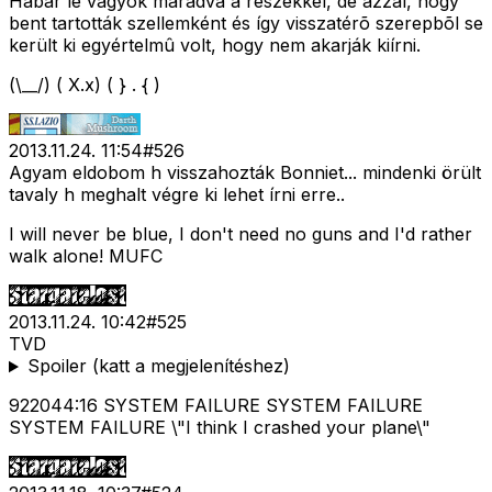
Habár le vagyok maradva a részekkel, de azzal, hogy
bent tartották
szellemként
és így visszatérõ szerepbõl se
került ki egyértelmû volt, hogy nem akarják kiírni.
(\__/) ( X.x) ( } . { )
2013.11.24. 11:54
#
526
Agyam eldobom h visszahozták Bonniet... mindenki örült
tavaly h meghalt végre ki lehet írni erre..
I will never be blue, I don't need no guns and I'd rather
walk alone! MUFC
2013.11.24. 10:42
#
525
TVD
Spoiler (katt a megjelenítéshez)
922044:16 SYSTEM FAILURE SYSTEM FAILURE
SYSTEM FAILURE \"I think I crashed your plane\"