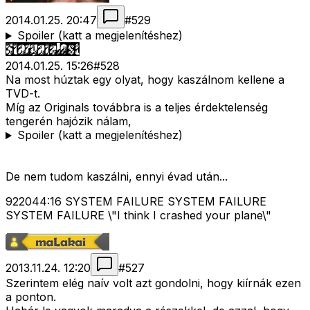
2014.01.25. 20:47
#
529
Spoiler (katt a megjelenítéshez)
2014.01.25. 15:26
#
528
Na most húztak egy olyat, hogy kaszálnom kellene a
TVD-t.
Míg az Originals továbbra is a teljes érdektelenség
tengerén hajózik nálam,
Spoiler (katt a megjelenítéshez)
De nem tudom kaszálni, ennyi évad után...
922044:16 SYSTEM FAILURE SYSTEM FAILURE
SYSTEM FAILURE \"I think I crashed your plane\"
2013.11.24. 12:20
#
527
Szerintem elég naív volt azt gondolni, hogy kiírnák ezen
a ponton.