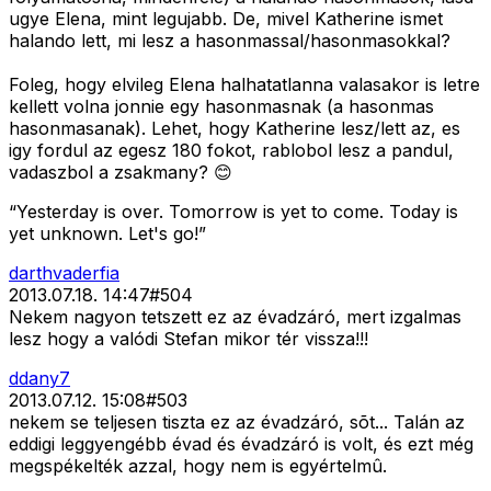
ugye Elena, mint legujabb. De, mivel Katherine ismet
halando lett, mi lesz a hasonmassal/hasonmasokkal?
Foleg, hogy elvileg Elena halhatatlanna valasakor is letre
kellett volna jonnie egy hasonmasnak (a hasonmas
hasonmasanak). Lehet, hogy Katherine lesz/lett az, es
igy fordul az egesz 180 fokot, rablobol lesz a pandul,
vadaszbol a zsakmany? 😊
“Yesterday is over. Tomorrow is yet to come. Today is
yet unknown. Let's go!”
darthvaderfia
2013.07.18. 14:47
#
504
Nekem nagyon tetszett ez az évadzáró, mert izgalmas
lesz hogy a valódi Stefan mikor tér vissza!!!
ddany7
2013.07.12. 15:08
#
503
nekem se teljesen tiszta ez az évadzáró, sõt... Talán az
eddigi leggyengébb évad és évadzáró is volt, és ezt még
megspékelték azzal, hogy nem is egyértelmû.