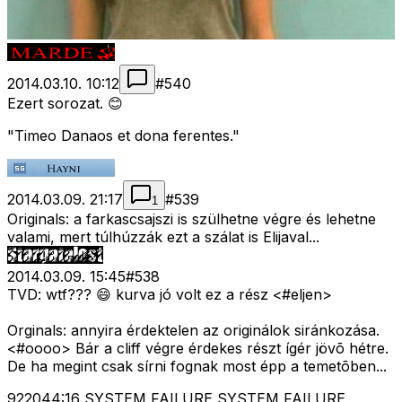
2014.03.10. 10:12
#
540
Ezert sorozat. 😊
"Timeo Danaos et dona ferentes."
2014.03.09. 21:17
#
539
1
Originals: a farkascsajszi is szülhetne végre és lehetne
valami, mert túlhúzzák ezt a szálat is Elijaval...
2014.03.09. 15:45
#
538
TVD: wtf??? 😄 kurva jó volt ez a rész <#eljen>
Orginals: annyira érdektelen az originálok siránkozása.
<#oooo>
Bár a cliff végre érdekes részt ígér jövõ hétre.
De ha megint csak sírni fognak most épp a temetõben...
922044:16 SYSTEM FAILURE SYSTEM FAILURE