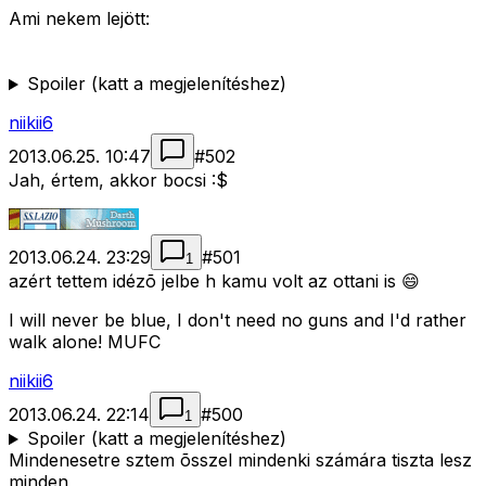
Ami nekem lejött:
Spoiler (katt a megjelenítéshez)
niikii6
2013.06.25. 10:47
#
502
Jah, értem, akkor bocsi :$
2013.06.24. 23:29
#
501
1
azért tettem idézõ jelbe h kamu volt az ottani is 😄
I will never be blue, I don't need no guns and I'd rather
walk alone! MUFC
niikii6
2013.06.24. 22:14
#
500
1
Spoiler (katt a megjelenítéshez)
Mindenesetre sztem õsszel mindenki számára tiszta lesz
minden