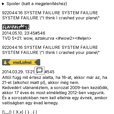
Spoiler (katt a megjelenítéshez)
922044:16 SYSTEM FAILURE SYSTEM FAILURE
SYSTEM FAILURE \"I think I crashed your plane\"
2014.05.10. 23:45
#
546
TVD 5x21: wow, aztakurva <#wow2>
<#eljen>
922044:16 SYSTEM FAILURE SYSTEM FAILURE
SYSTEM FAILURE \"I think I crashed your plane\"
2014.03.29. 13:21
#
545
Attól függ mit értesz alatta, ha 18-at, akkor már az, ha
21-et (alkohol miatt pl), akkor még nem.
Kedvedért utánanéztem, a sorozat 2009-ben kezdõdik,
akkor 17 éves és most elméletileg 2012-ben vagyunk.
És a sorozatokban nem kell eltelnie egy évnek, amikor
valóságban egy évad lemegy.
(\__/) ( X.x) ( } . { )