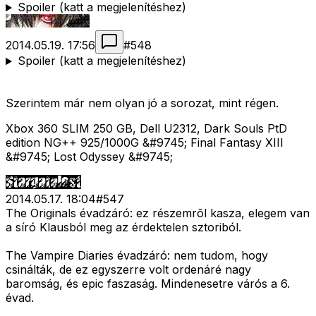
Spoiler (katt a megjelenítéshez)
2014.05.19. 17:56
#
548
Spoiler (katt a megjelenítéshez)
Szerintem már nem olyan jó a sorozat, mint régen.
Xbox 360 SLIM 250 GB, Dell U2312, Dark Souls PtD
edition NG++ 925/1000G &#9745; Final Fantasy XIII
&#9745; Lost Odyssey &#9745;
2014.05.17. 18:04
#
547
The Originals évadzáró: ez részemrõl kasza, elegem van
a síró Klausból meg az érdektelen sztoriból.
The Vampire Diaries évadzáró: nem tudom, hogy
csinálták, de ez egyszerre volt ordenáré nagy
baromság, és epic faszaság. Mindenesetre várós a 6.
évad.