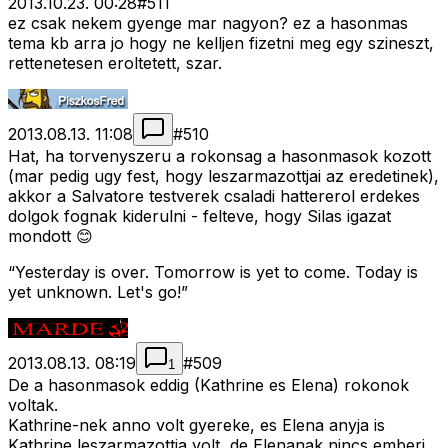
2013.10.23. 00:28
#
511
ez csak nekem gyenge mar nagyon? ez a hasonmas
tema kb arra jo hogy ne kelljen fizetni meg egy szineszt,
rettenetesen eroltetett, szar.
2013.08.13. 11:08
#
510
Hat, ha torvenyszeru a rokonsag a hasonmasok kozott
(mar pedig ugy fest, hogy leszarmazottjai az eredetinek),
akkor a Salvatore testverek csaladi hattererol erdekes
dolgok fognak kiderulni - felteve, hogy Silas igazat
mondott 😊
“Yesterday is over. Tomorrow is yet to come. Today is
yet unknown. Let's go!”
2013.08.13. 08:19
#
509
1
De a hasonmasok eddig (Kathrine es Elena) rokonok
voltak.
Kathrine-nek anno volt gyereke, es Elena anyja is
Kathrine leszarmazottja volt, de Elenanak nincs emberi