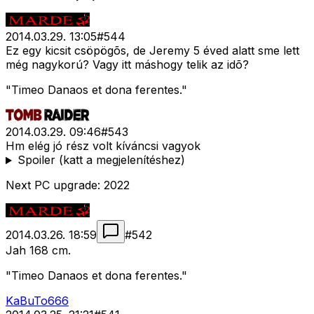
2014.03.29. 13:05
#
544
Ez egy kicsit csöpögõs, de Jeremy 5 éved alatt sme lett
még nagykorú? Vagy itt máshogy telik az idõ?
"Timeo Danaos et dona ferentes."
2014.03.29. 09:46
#
543
Hm elég jó rész volt kíváncsi vagyok
Spoiler (katt a megjelenítéshez)
Next PC upgrade: 2022
2014.03.26. 18:59
#
542
Jah 168 cm.
"Timeo Danaos et dona ferentes."
KaBuTo666