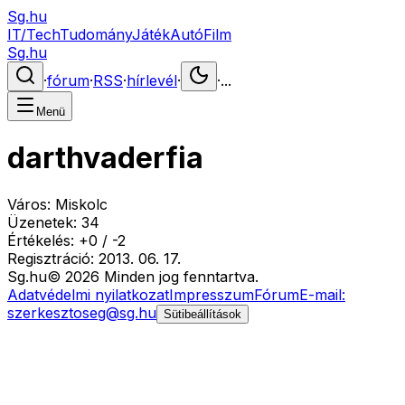
Sg.hu
IT/Tech
Tudomány
Játék
Autó
Film
Sg.hu
·
fórum
·
RSS
·
hírlevél
·
·
...
Menü
darthvaderfia
Város:
Miskolc
Üzenetek:
34
Értékelés:
+
0
/
-
2
Regisztráció:
2013. 06. 17.
Sg
.hu
©
2026
Minden jog fenntartva.
Adatvédelmi nyilatkozat
Impresszum
Fórum
E-mail:
szerkesztoseg@sg.hu
Sütibeállítások