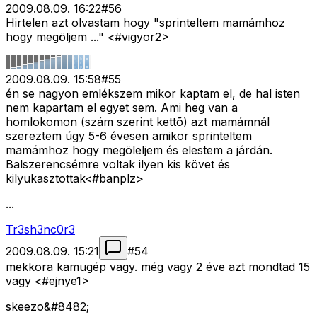
2009.08.09. 16:22
#
56
Hirtelen azt olvastam hogy "sprinteltem mamámhoz
hogy megöljem ..." <#vigyor2>
2009.08.09. 15:58
#
55
én se nagyon emlékszem mikor kaptam el, de hal isten
nem kapartam el egyet sem. Ami heg van a
homlokomon (szám szerint kettõ) azt mamámnál
szereztem úgy 5-6 évesen amikor sprinteltem
mamámhoz hogy megöleljem és elestem a járdán.
Balszerencsémre voltak ilyen kis követ és
kilyukasztottak<#banplz>
...
Tr3sh3nc0r3
2009.08.09. 15:21
#
54
mekkora kamugép vagy. még vagy 2 éve azt mondtad 15
vagy <#ejnye1>
skeezo&#8482;