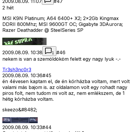
2009.08.09. 11:07
#
47
2 hét
MSI K9N Platinum; A64 6400+ X2; 2x2Gb Kingmax
DDRII 800Mhz; MSI 9600GT OC; Gigabyte 3DAurora;
Razer Deathadder @ SteelSeries SP
2009.08.09. 10:38
#
46
1
nekem is van a szemöldököm felett egy nagy lyuk -.-
Tr3sh3nc0r3
2009.08.09. 10:36
#
45
én 4évesen kaptam el, de én kórházba voltam, mert volt
valami más bajom is. az oldalamon volt egy rohadt nagy
piros folt, nem tudom mi volt az, nem emlékszem, de 1
hétig kórházba voltam.
skeezo&#8482;
2009.08.09. 10:33
#
44