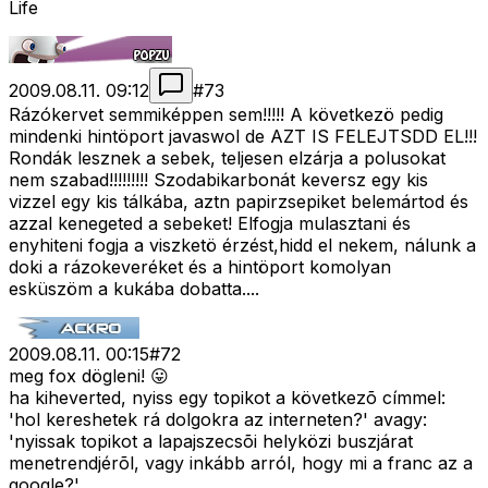
Life
2009.08.11. 09:12
#
73
Rázókervet semmiképpen sem!!!!! A következö pedig
mindenki hintöport javaswol de AZT IS FELEJTSDD EL!!!
Rondák lesznek a sebek, teljesen elzárja a polusokat
nem szabad!!!!!!!!! Szodabikarbonát keversz egy kis
vizzel egy kis tálkába, aztn papirzsepiket belemártod és
azzal kenegeted a sebeket! Elfogja mulasztani és
enyhiteni fogja a viszketö érzést,hidd el nekem, nálunk a
doki a rázokeveréket és a hintöport komolyan
esküszöm a kukába dobatta....
2009.08.11. 00:15
#
72
meg fox dögleni! 😛
ha kiheverted, nyiss egy topikot a következõ címmel:
'hol kereshetek rá dolgokra az interneten?' avagy:
'nyissak topikot a lapajszecsõi helyközi buszjárat
menetrendjérõl, vagy inkább arról, hogy mi a franc az a
google?'