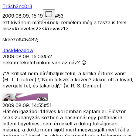
Tr3sh3nc0r3
2009.08.09. 15:19
#
53
ezt kívánom máté94nek! remélem még a fasza is telel
lesz<#nevetes2>
<#ravasz1>
skeezo&#8482;
JackMeadow
2009.08.09. 15:03
#
52
nekem feketehimlõm van az gáz? 😛
\"A kritikát nem bírálhatjuk felül, a kritika értünk van\"
(H. T. Loutrec) \"Nem tetszik a közeg? akkor ott a lovad,
nyergeld fel, és takarodj\" (V. R. S. Démon)
2009.08.09. 14:55
#
51
Hát én igazából 14éves koromban kaptam el. Elöször
csak zuhanyzás közben a hasamnál egy pattanásra
lettem figyelmes, nem érdekelt a dolog tulságosan,
másnap a doktornöm kijött mert megvizsgált mert fájt a
torkom is 1 kicsit, és akkor észrevettünk a hátamon is és