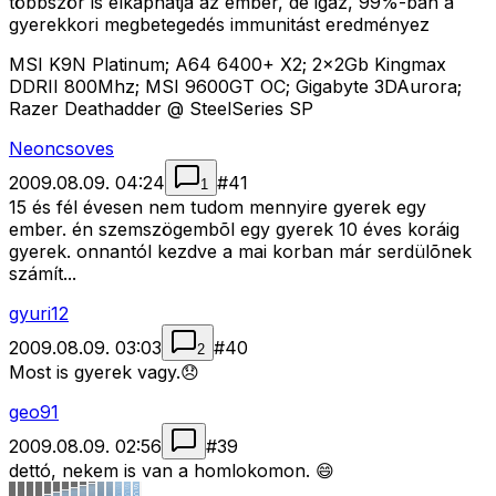
többször is elkaphatja az ember, de igaz, 99%-ban a
gyerekkori megbetegedés immunitást eredményez
MSI K9N Platinum; A64 6400+ X2; 2x2Gb Kingmax
DDRII 800Mhz; MSI 9600GT OC; Gigabyte 3DAurora;
Razer Deathadder @ SteelSeries SP
Neoncsoves
2009.08.09. 04:24
#
41
1
15 és fél évesen nem tudom mennyire gyerek egy
ember. én szemszögembõl egy gyerek 10 éves koráig
gyerek. onnantól kezdve a mai korban már serdülõnek
számít...
gyuri12
2009.08.09. 03:03
#
40
2
Most is gyerek vagy.😞
geo91
2009.08.09. 02:56
#
39
dettó, nekem is van a homlokomon. 😄