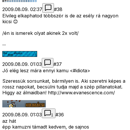
2009.08.09. 02:37
#
38
Elvileg elkaphatod többször is de az esély rá nagyon
kicsi 😊
/én is ismerek olyat akinek 2x volt/
...
2009.08.09. 01:03
#
37
Jó elég lesz mára ennyi kamu <#idiota>
Szeressük sorsunkat, bármilyen is. Aki szeretni képes a
rossz napokat, becsülni tudja majd a szép pillanatokat.
Higgy az álmaidban! http://www.evanescence.com/
2009.08.09. 01:03
#
36
1
az hát
épp kamuzni támadt kedvem, de sajnos