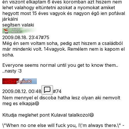
én viszont elkaptam 6 éves koromban azt hiszem nem
lehet valahogy eltüntetni azokat a nyomokat amiket
hegyott most 15 éves vagyok és nagyon égõ ien pofával
járkálni
segítsen valaki
2009.08.18. 23:47
#
75
Még én sem voltam soha, pedig azt hiszem a családból
már mindenki volt. 14vagyok. Remélem nem is kapom el
soha.
Everyone seems normal until you get to know them..
..nasty :3
2009.08.12. 00:48
#
74
Nem mennyel el discoba hatha lesz olyan aki nemvolt
meg es elkapja😄
Kitudja meglehet pont Kulaval talalkozol😄
\"When no one else will fuck you, I\'m always there.\" -