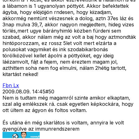
a lábamon is 1 ugyanolyan pöttyöt. Akkor befektettek
ágyba, hogy elöjöjjön rndesen, hogy kiizadjam,
akkormég nemtünt vészesnek a dolog, aztn 37es láz és
3nap mulva 39,7, akkor nagyon megijedtem, hideg vizes
törlés,mert ugye bárányhimlö közben fürdeni sem
szabad, akkor nálam még az volt a baj hogy aztmondták
hintöporozzam, ez rossz 5let volt mert elzárta a
polusokat vagymiket és ink szodabikarbonás
törölközövel kellet ápolni a pöttyöket, egy ideig
láézamvolt, fájt a fejem, nem éreztem magam jol,
azthittem soha nem fog elmulni, nálam 2hétig tartott,
kitartást neked!
Fbn Lx
2009.08.09. 14:45
#
50
Nem is tudtam még magamról szinte amikor elkaptam,
szal alig emlékszek rá. csak egyetlen képkockára, hogy
ott ültem az ágyon és foltos voltam.
És utána én még skarlátos is voltam, annyira le volt
gyengülve az immunrendszerem