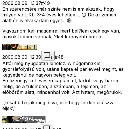
2009.08.09. 13:37
#
49
Én szerencsére már szinte nem is emlékszek, hogy
milyen volt. Kb. 3-4 éves lehettem... 😄 De a szemem
alatt én is elvakartam egyet... 😄
Vigyáznom kell magamra, mert bel?lem csak egy van,
mások többen vannak, ?ket könnyebb pótolni.
2009.08.09. 12:39
#
48
1
Attól még nyugodtan lehetsz. A húgomnak is
gyorslefolyású volt, utána kapta el pár évvel megint, és
kegyetlenül de nagyon beteg volt.
Én tizenegy-két évesen kaptam el, tartott vagy három
hétig, de a fülemben, a számban, a fejemen, az
elõbõröm alatt, mindenhol volt. Azt hittem, megõrülök.
,,Inkább haljak meg állva, minthogy térden csúszva
éljek\"