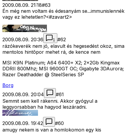
2009.08.09. 21:18
#
63
Én még nem voltam és édesanyám se...immunislennék
vagy ez lehetetlen?<#zavart2>
2009.08.09. 20:36
#
62
1
rázókeverék nem jó, elavult és hegesedést okoz, sima
mentolos hintõpor mehet rá, de kence nem
MSI K9N Platinum; A64 6400+ X2; 2x2Gb Kingmax
DDRII 800Mhz; MSI 9600GT OC; Gigabyte 3DAurora;
Razer Deathadder @ SteelSeries SP
Borg
2009.08.09. 20:04
#
61
Semmit sem kell rákenni. Akkor gyógyul a
leggyorsabban ha hagyod leszáradni.
2009.08.09. 19:42
#
60
amugy nekem is van a homlokomon egy kis