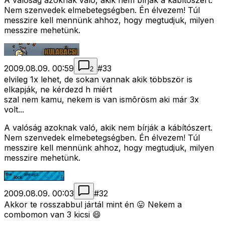
A valóság azoknak való, akik nem bírják a kábítószert.
Nem szenvedek elmebetegségben. Én élvezem! Túl
messzire kell mennünk ahhoz, hogy megtudjuk, milyen
messzire mehetünk.
2009.08.09. 00:59
#
33
2
elvileg 1x lehet, de sokan vannak akik többször is
elkapják, ne kérdezd h miért
szal nem kamu, nekem is van ismõrösm aki már 3x
volt...
A valóság azoknak való, akik nem bírják a kábítószert.
Nem szenvedek elmebetegségben. Én élvezem! Túl
messzire kell mennünk ahhoz, hogy megtudjuk, milyen
messzire mehetünk.
2009.08.09. 00:03
#
32
Akkor te rosszabbul jártál mint én 😛 Nekem a
combomon van 3 kicsi 😄