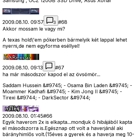
Samsung , OCZ 120GB SSD Drive, Asus Xonar
2009.08.10. 09:57
#
68
3
Akkor mossam le vagy mi?
A texas hold\'em pókerben bármelyik két lappal lehet
nyerni,de nem egyforma eséllyel!
2009.08.10. 09:13
#
67
ha már másodszor kapod el az övsömör...
Saddam Hussein &#9745; - Osama Bin Laden &#9745; -
Moammer Kadhafi &#9745; - Kim Jong Il &#9745; -
Tirexi &#9744; - DarkSector &#9744;
2009.08.10. 01:45
#
66
Egyik haverom 2x is elkapta...mondjuk õ hibájából kapta
el másodszorra is.Egésznap ott volt a haverjánál aki
bárányhimlõs volt.(15éves a gyerek és a haverja meg 10-