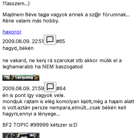
11asszem...)
Majdnem 8éve tagja vagyok ennek a sz@r fórumnak...
Kéne valami más hobby.
haxoror
2009.08.09. 22:51
#
65
hagyd_békén
ne vakard, ne kenj rá szarokat stb akkor múlik el a
leghamarabb ha NEM baszogatod
2009.08.09. 21:59
#
64
én is pont így vagyok vele.
mondjuk rajtam is elég komolyan kijött,még a hajam alatt
is volt.aztán persze nempara,elmúlt...csak békén kell
hagyni,ennyi a lényege...
BF2 TOPIC #99999 kétszer is:D