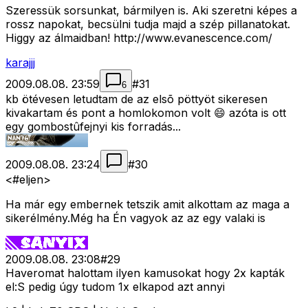
Szeressük sorsunkat, bármilyen is. Aki szeretni képes a
rossz napokat, becsülni tudja majd a szép pillanatokat.
Higgy az álmaidban! http://www.evanescence.com/
karajjj
2009.08.08. 23:59
#
31
6
kb ötévesen letudtam de az elsõ pöttyöt sikeresen
kivakartam és pont a homlokomon volt 😄 azóta is ott
egy gombostûfejnyi kis forradás...
2009.08.08. 23:24
#
30
<#eljen>
Ha már egy embernek tetszik amit alkottam az maga a
sikerélmény.Még ha Én vagyok az az egy valaki is
2009.08.08. 23:08
#
29
Haveromat halottam ilyen kamusokat hogy 2x kapták
el:S pedig úgy tudom 1x elkapod azt annyi