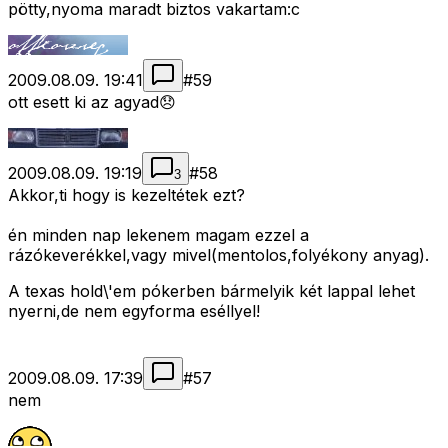
pötty,nyoma maradt biztos vakartam:c
2009.08.09. 19:41
#
59
ott esett ki az agyad😞
2009.08.09. 19:19
#
58
3
Akkor,ti hogy is kezeltétek ezt?
én minden nap lekenem magam ezzel a
rázókeverékkel,vagy mivel(mentolos,folyékony anyag).
A texas hold\'em pókerben bármelyik két lappal lehet
nyerni,de nem egyforma eséllyel!
2009.08.09. 17:39
#
57
nem