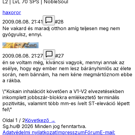
L2 | LvL 70 SPS | NobleSoul
haxoror
2009.08.08. 21:41
#
28
Ne vakard és maradj otthon amíg teljesen meg nem
gyógyulsz, ennyi.
2009.08.08. 21:27
#
27
én se voltam még, kíváncsi vagyok, mennyi annak az
esélye, hogy egy ember nem lesz bárányhimlõs az élete
során, nem bánnám, ha nem kéne megmártóznom ebbe
a rákba.
\"Kokain inhalációt követően a V1-V2 elvezetésekben
inkomplett jobbszár-blokkra emlékeztető terminális
pozitivitás, valamint több mm-es ívelt ST-eleváció lépett
fel\"
Oldal
1
/
2
Következő →
Sg
.hu
©
2026
Minden jog fenntartva.
Adatvédelmi nyilatkozat
Impresszum
Fórum
E-mail: