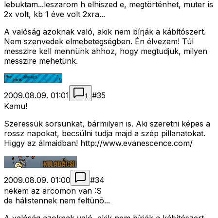
lebuktam...leszarom h elhiszed e, megtörténhet, muter is
2x volt, kb 1 éve volt 2xra...
A valóság azoknak való, akik nem bírják a kábítószert.
Nem szenvedek elmebetegségben. Én élvezem! Túl
messzire kell mennünk ahhoz, hogy megtudjuk, milyen
messzire mehetünk.
2009.08.09. 01:01
#
35
1
Kamu!
Szeressük sorsunkat, bármilyen is. Aki szeretni képes a
rossz napokat, becsülni tudja majd a szép pillanatokat.
Higgy az álmaidban! http://www.evanescence.com/
2009.08.09. 01:00
#
34
nekem az arcomon van :S
de hálistennek nem feltünõ...