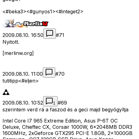
<#beka3>
<#gunyos1>
<#integet2>
2009.08.10. 16:50
#
71
Nyitott.
[merlinw.org]
2009.08.10. 11:00
#
70
tutitipp<#eljen>
2009.08.10. 10:52
#
69
1
szerintem verd rá a faszod és a geci majd begyógyítja
Intel Core I7 965 Extreme Edition, Asus P-6T OC
Deluxe, Chieftec CX, Corsair 1000W, 6x2048MB DDR3
1600MHz, 2xGeforce GTX295 PCI-E 1.8GB, 2x1000GB