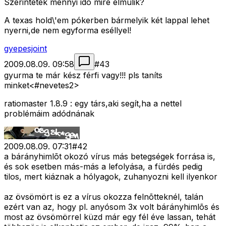
Szerintetek mennyi idõ mire elmúlik?
A texas hold\'em pókerben bármelyik két lappal lehet
nyerni,de nem egyforma eséllyel!
gyepesjoint
2009.08.09. 09:58
#
43
gyurma te már kész férfi vagy!!! pls taníts
minket<#nevetes2>
ratiomaster 1.8.9 : egy társ,aki segít,ha a nettel
problémáim adódnának
2009.08.09. 07:31
#
42
a bárányhimlõt okozó vírus más betegségek forrása is,
és sok esetben más-más a lefolyása, a fürdés pedig
tilos, mert kiáznak a hólyagok, zuhanyozni kell ilyenkor
az övsömört is ez a vírus okozza felnõtteknél, talán
ezért van az, hogy pl. anyósom 3x volt bárányhimlõs és
most az övsömörrel küzd már egy fél éve lassan, tehát