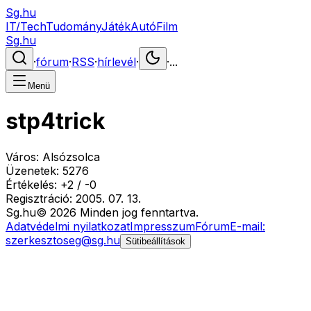
Sg.hu
IT/Tech
Tudomány
Játék
Autó
Film
Sg.hu
·
fórum
·
RSS
·
hírlevél
·
·
...
Menü
stp4trick
Város:
Alsózsolca
Üzenetek:
5276
Értékelés:
+
2
/
-
0
Regisztráció:
2005. 07. 13.
Sg
.hu
©
2026
Minden jog fenntartva.
Adatvédelmi nyilatkozat
Impresszum
Fórum
E-mail:
szerkesztoseg@sg.hu
Sütibeállítások