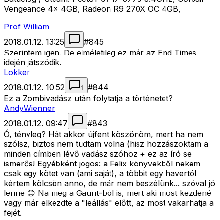
Vengeance 4x 4GB, Radeon R9 270X OC 4GB,
Prof William
2018.01.12. 13:25
#
845
Szerintem igen. De elméletileg ez már az End Times
idején játszódik.
Lokker
2018.01.12. 10:52
#
844
1
Ez a Zombivadász után folytatja a történetet?
AndyWienner
2018.01.12. 09:47
#
843
Ó, tényleg? Hát akkor újfent köszönöm, mert ha nem
szólsz, biztos nem tudtam volna (hisz hozzászoktam a
minden címben lévő vadász szóhoz + ez az író se
ismerős! Egyébként jogos: a Felix könyvekből nekem
csak egy kötet van (ami saját), a többit egy havertól
kértem kölcsön anno, de már nem beszélünk... szóval jó
lenne 😊 Na meg a Gaunt-ból is, mert aki most kezdené
vagy már elkezdte a "leállás" előtt, az most vakarhatja a
fejét.