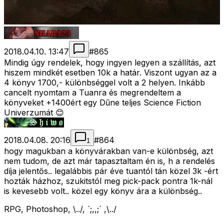
2018.04.10. 13:47
#
865
Mindig úgy rendelek, hogy ingyen legyen a szállítás, azt
hiszem mindkét esetben 10k a határ. Viszont ugyan az a
4 könyv 1700,- különbséggel volt a 2 helyen. Inkább
cancelt nyomtam a Tuanra és megrendeltem a
könyveket +1400ért egy Dűne teljes Science Fiction
Univerzumát 😊
2018.04.08. 20:16
#
864
1
hogy magukban a könyvárakban van-e különbség, azt
nem tudom, de azt már tapasztaltam én is, h a rendelés
díja jelentős.. legalábbis pár éve tuantól tán közel 3k -ért
hozták házhoz, szukitstól meg pick-pack pontra 1k-nál
is kevesebb volt.. közel egy könyv ára a különbség..
RPG, Photoshop, \../, `;,,;´ ,\../