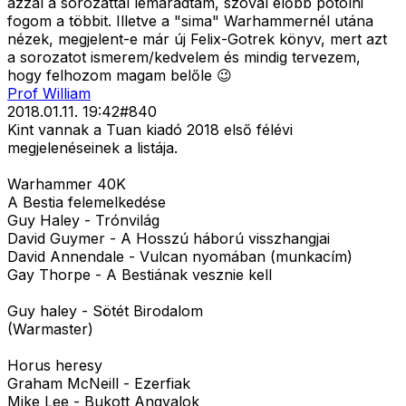
azzal a sorozattal lemaradtam, szóval előbb pótolni
fogom a többit. Illetve a "sima" Warhammernél utána
nézek, megjelent-e már új Felix-Gotrek könyv, mert azt
a sorozatot ismerem/kedvelem és mindig tervezem,
hogy felhozom magam belőle 😉
Prof William
2018.01.11. 19:42
#
840
Kint vannak a Tuan kiadó 2018 első félévi
megjelenéseinek a listája.
Warhammer 40K
A Bestia felemelkedése
Guy Haley - Trónvilág
David Guymer - A Hosszú háború visszhangjai
David Annendale - Vulcan nyomában (munkacím)
Gay Thorpe - A Bestiának vesznie kell
Guy haley - Sötét Birodalom
(Warmaster)
Horus heresy
Graham McNeill - Ezerfiak
Mike Lee - Bukott Angyalok