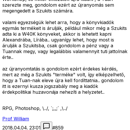
szerezte meg, gondolom ezért az újranyomás sem
megengedett a Szukits számára.
valami egyezségük lehet arra, hogy a könyvkiadók
egymás termékeit is árulják, például mikor még a Szukits
adta ki a W40K könyveket, akkor is lehetett kapni
Alexandrába, Lírába.. ugyanígy lehet, hogy most is
árulják a Szukitsba, csak gondolom a pénz vagy a
Tuannak megy, vagy legalábbis valamennyit tuti jattolnak
érte..
az újranyomtatás is gondolom ezért érdekes kérdés,
mert az még a Szukits "terméke" volt, így elképzelhető,
hogy a Tuan-nak eleve újra kell fordíttatnia.. gondolom
itt is ezernyi kusza jogszabály meg a kiadók
érdekpolitikai huzavonája nehezíti a helyzetet..
RPG, Photoshop, \../, `;,,;´ ,\../
Prof William
2018.04.04. 23:01
#
859