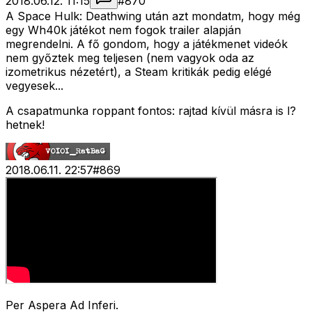
2018.06.12. 11:15
#
870
A Space Hulk: Deathwing után azt mondatm, hogy még
egy Wh40k játékot nem fogok trailer alapján
megrendelni. A fő gondom, hogy a játékmenet videók
nem győztek meg teljesen (nem vagyok oda az
izometrikus nézetért), a Steam kritikák pedig elégé
vegyesek...
A csapatmunka roppant fontos: rajtad kívül másra is l?
hetnek!
2018.06.11. 22:57
#
869
Per Aspera Ad Inferi.