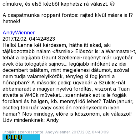
címükre, és első kézből kaphatsz rá választ. 😉
A csapatmunka roppant fontos: rajtad kívül másra is l?
hetnek!
AndyWienner
2017.12.02. 04:42
#
823
Hello! Lenne két kérdésem, hátha itt akad, aki
tájékozottabb nálam <#smile>
Először is: a Warmaster-t,
tehát a legújabb Gaunt Szellemei-regényt már ugyebár
évek óta tologatják sajnos... legújabb infóként az idei
decembert találtam, mint megjelenési dátumot, szóval
nem tudja valamelyikőtök, tényleg ki fog jönni a
hónapban? A második pedig: ugyebár a Szukits-nál
abbamaradt a magyar nyelvű fordítás, viszont a Tuan
átvette a W40k műveket... szerintetek ezt is le fogják
fordítani és ha igen, kb. mennyi idő lehet? Talán január,
esetleg február vagy csak én reménykedem ilyen
hamar? Nos mindegy, előre is köszönöm, aki válaszol!
Üdv mindenkinek: Andy
Utoljára szerkesztette: AndyWienner, 2017.12.02. 04:43:09