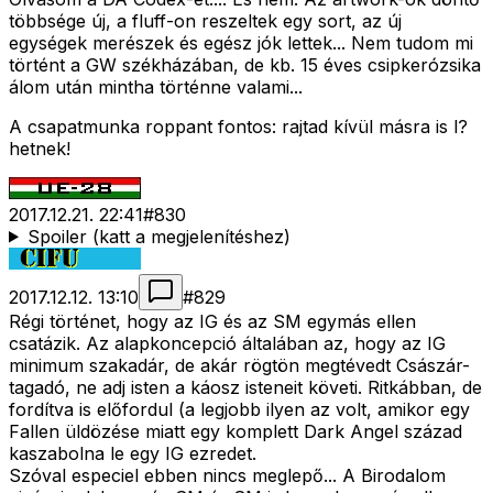
többsége új, a fluff-on reszeltek egy sort, az új
egységek merészek és egész jók lettek... Nem tudom mi
történt a GW székházában, de kb. 15 éves csipkerózsika
álom után mintha történne valami...
A csapatmunka roppant fontos: rajtad kívül másra is l?
hetnek!
2017.12.21. 22:41
#
830
Spoiler (katt a megjelenítéshez)
2017.12.12. 13:10
#
829
Régi történet, hogy az IG és az SM egymás ellen
csatázik. Az alapkoncepció általában az, hogy az IG
minimum szakadár, de akár rögtön megtévedt Császár-
tagadó, ne adj isten a káosz isteneit követi. Ritkábban, de
fordítva is előfordul (a legjobb ilyen az volt, amikor egy
Fallen üldözése miatt egy komplett Dark Angel század
kaszabolna le egy IG ezredet.
Szóval especiel ebben nincs meglepő... A Birodalom