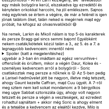
egy másik bolygóra kerül, elszakadva így ezredétől és
kénytelen orkokkal harcolni, ha jól emlékszem. Sajnos
még egyiknek se értem a végére, de már a felénél is igen
jónak találom őket, talán neked is megérnek majd egy
próbát, ha kifogsz az olvasnivalókból 😄
Na remek, Larkin és Mkoll nálam is top 5-ös karakterek
és persze Bragg-gal sincs semmi bajom! Egyébként
nekem csaták/kötetek közül talán a 3., az 5. és a 7. a
legnagyobb kedvenceim: innentől némi
Spoiler (katt a megjelenítéshez)
ugyebár a 3-ban én imádtam az egész vervunhive-i
offenzívát és örültem, mikor a végén Daur, Kolea és -
személyes kedvencem arról a bolygóról - Soric
csatlakoztak meg persze a nőknek is 😛 Az 5-ben pedig
a Larisel-hadművelet jött be nagyon, illetve még tetszett,
ahogy Gaunt kezelte Caffran, majd Cuu ügyét. A 7-ről
meg sztem nem kell sokat mondanom: a 9 bérgyilkos
meg ugye Sabbat sztoriszála úgy, ahogy volt nagyon
tetszett és persze a végén a veszteségek, az ezredest
rohadtul sajnáltam + akkor még Soric is ahogy elment
és a tetejébe a kedvencem az elejétől kezdve, Milo is