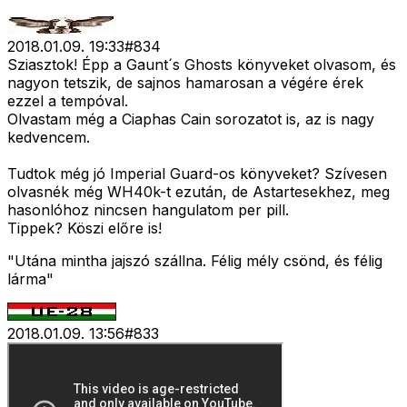
2018.01.09. 19:33
#
834
Sziasztok! Épp a Gaunt´s Ghosts könyveket olvasom, és
nagyon tetszik, de sajnos hamarosan a végére érek
ezzel a tempóval.
Olvastam még a Ciaphas Cain sorozatot is, az is nagy
kedvencem.
Tudtok még jó Imperial Guard-os könyveket? Szívesen
olvasnék még WH40k-t ezután, de Astartesekhez, meg
hasonlóhoz nincsen hangulatom per pill.
Tippek? Köszi előre is!
"Utána mintha jajszó szállna. Félig mély csönd, és félig
lárma"
2018.01.09. 13:56
#
833