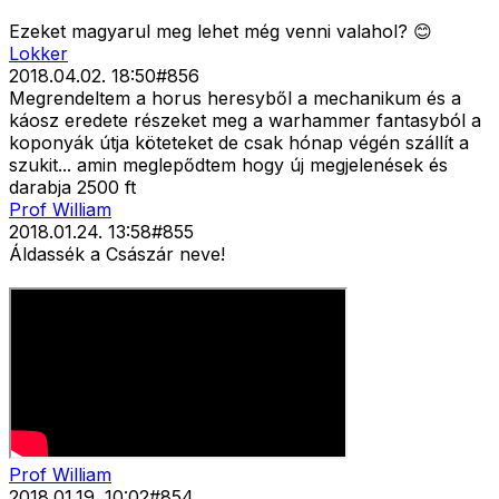
Ezeket magyarul meg lehet még venni valahol? 😊
Lokker
2018.04.02. 18:50
#
856
Megrendeltem a horus heresyből a mechanikum és a
káosz eredete részeket meg a warhammer fantasyból a
koponyák útja köteteket de csak hónap végén szállít a
szukit... amin meglepődtem hogy új megjelenések és
darabja 2500 ft
Prof William
2018.01.24. 13:58
#
855
Áldassék a Császár neve!
Prof William
2018.01.19. 10:02
#
854