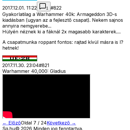
2017.12.01. 11:22
#
822
1
Gyakorlatilag a Warhammer 40k: Armageddon 3D-s
kiadásban (ugyan az a fejlesztő csapat). Nekem sajnos
annyira nemgyerebe...
Hülyén néznek ki a fáknál 2x magasabb karakterek....
A csapatmunka roppant fontos: rajtad kívül másra is l?
hetnek!
2017.11.30. 23:04
#
821
Warhammer 40,000: Gladius
← Előző
Oldal
7
/
24
Következő →
Sg
.hu
©
2026
Minden jog fenntartva.