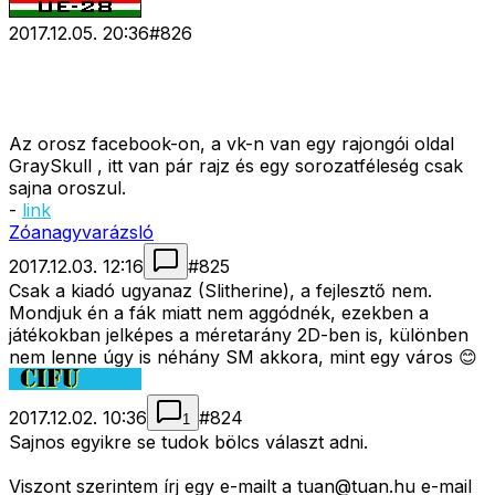
2017.12.05. 20:36
#
826
Az orosz facebook-on, a vk-n van egy rajongói oldal
GraySkull , itt van pár rajz és egy sorozatféleség csak
sajna oroszul.
-
link
Zóanagyvarázsló
2017.12.03. 12:16
#
825
Csak a kiadó ugyanaz (Slitherine), a fejlesztő nem.
Mondjuk én a fák miatt nem aggódnék, ezekben a
játékokban jelképes a méretarány 2D-ben is, különben
nem lenne úgy is néhány SM akkora, mint egy város 😊
2017.12.02. 10:36
#
824
1
Sajnos egyikre se tudok bölcs választ adni.
Viszont szerintem írj egy e-mailt a
tuan@tuan.hu
e-mail