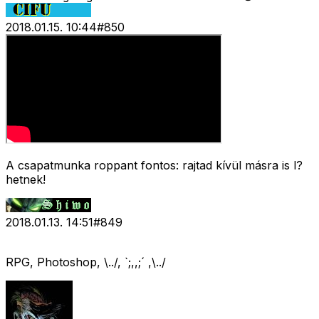
2018.01.15. 10:44
#
850
A csapatmunka roppant fontos: rajtad kívül másra is l?
hetnek!
2018.01.13. 14:51
#
849
RPG, Photoshop, \../, `;,,;´ ,\../