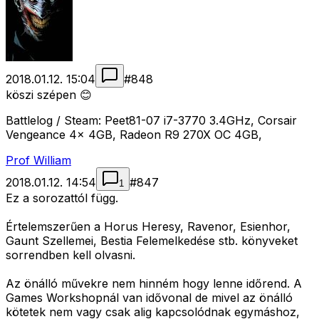
2018.01.12. 15:04
#
848
köszi szépen 😊
Battlelog / Steam: Peet81-07 i7-3770 3.4GHz, Corsair
Vengeance 4x 4GB, Radeon R9 270X OC 4GB,
Prof William
2018.01.12. 14:54
#
847
1
Ez a sorozattól függ.
Értelemszerűen a Horus Heresy, Ravenor, Esienhor,
Gaunt Szellemei, Bestia Felemelkedése stb. könyveket
sorrendben kell olvasni.
Az önálló művekre nem hinném hogy lenne időrend. A
Games Workshopnál van idővonal de mivel az önálló
kötetek nem vagy csak alig kapcsolódnak egymáshoz,