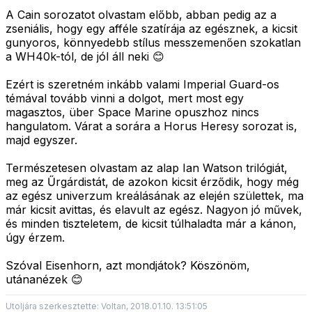
A Cain sorozatot olvastam előbb, abban pedig az a
zseniális, hogy egy afféle szatírája az egésznek, a kicsit
gunyoros, könnyedebb stílus messzemenően szokatlan
a WH40k-tól, de jól áll neki 😊
Ezért is szeretném inkább valami Imperial Guard-os
témával tovább vinni a dolgot, mert most egy
magasztos, über Space Marine opuszhoz nincs
hangulatom. Várat a sorára a Horus Heresy sorozat is,
majd egyszer.
Természetesen olvastam az alap Ian Watson trilógiát,
meg az Űrgárdistát, de azokon kicsit érződik, hogy még
az egész univerzum kreálásának az elején születtek, ma
már kicsit avittas, és elavult az egész. Nagyon jó művek,
és minden tiszteletem, de kicsit túlhaladta már a kánon,
úgy érzem.
Szóval Eisenhorn, azt mondjátok? Köszönöm,
utánanézek 😊
Utoljára szerkesztette: Voltan, 2018.01.10. 13:51:05