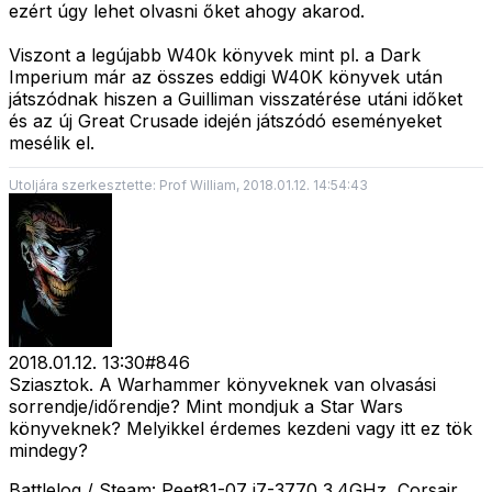
ezért úgy lehet olvasni őket ahogy akarod.
Viszont a legújabb W40k könyvek mint pl. a Dark
Imperium már az összes eddigi W40K könyvek után
játszódnak hiszen a Guilliman visszatérése utáni időket
és az új Great Crusade idején játszódó eseményeket
mesélik el.
Utoljára szerkesztette: Prof William, 2018.01.12. 14:54:43
2018.01.12. 13:30
#
846
Sziasztok. A Warhammer könyveknek van olvasási
sorrendje/időrendje? Mint mondjuk a Star Wars
könyveknek? Melyikkel érdemes kezdeni vagy itt ez tök
mindegy?
Battlelog / Steam: Peet81-07 i7-3770 3.4GHz, Corsair