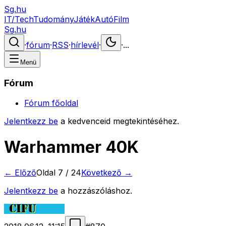
Sg.hu
IT/Tech
Tudomány
Játék
Autó
Film
Sg.hu
·
fórum
·
RSS
·
hírlevél
·
·
...
Menü
Fórum
Fórum főoldal
Jelentkezz be
a kedvenceid megtekintéséhez.
Warhammer 40K
← Előző
Oldal
7
/
24
Következő →
Jelentkezz be
a hozzászóláshoz.