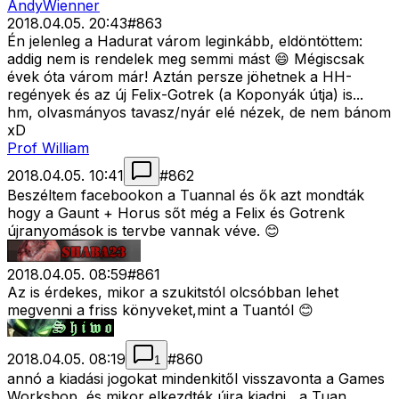
AndyWienner
2018.04.05. 20:43
#
863
Én jelenleg a Hadurat várom leginkább, eldöntöttem:
addig nem is rendelek meg semmi mást 😄 Mégiscsak
évek óta várom már! Aztán persze jöhetnek a HH-
regények és az új Felix-Gotrek (a Koponyák útja) is...
hm, olvasmányos tavasz/nyár elé nézek, de nem bánom
xD
Prof William
2018.04.05. 10:41
#
862
Beszéltem facebookon a Tuannal és ők azt mondták
hogy a Gaunt + Horus sőt még a Felix és Gotrenk
újranyomások is tervbe vannak véve. 😊
2018.04.05. 08:59
#
861
Az is érdekes, mikor a szukitstól olcsóbban lehet
megvenni a friss könyveket,mint a Tuantól 😊
2018.04.05. 08:19
#
860
1
annó a kiadási jogokat mindenkitől visszavonta a Games
Workshop, és mikor elkezdték újra kiadni , a Tuan