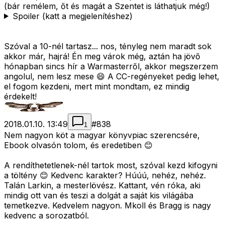
(bár remélem, őt és magát a Szentet is láthatjuk még!)
Spoiler (katt a megjelenítéshez)
Szóval a 10-nél tartasz... nos, tényleg nem maradt sok
akkor már, hajrá! Én meg várok még, aztán ha jövő
hónapban sincs hír a Warmasterről, akkor megszerzem
angolul, nem lesz mese 😄 A CC-regényeket pedig lehet,
el fogom kezdeni, mert mint mondtam, ez mindig
érdekelt!
2018.01.10. 13:49
#
838
1
Nem nagyon köt a magyar könyvpiac szerencsére,
Ebook olvasón tolom, és eredetiben 😊
A rendíthetetlenek-nél tartok most, szóval kezd kifogyni
a töltény 😊 Kedvenc karakter? Húúú, nehéz, nehéz.
Talán Larkin, a mesterlövész. Kattant, vén róka, aki
mindig ott van és teszi a dolgát a saját kis világába
temetkezve. Kedvelem nagyon. Mkoll és Bragg is nagy
kedvenc a sorozatból.