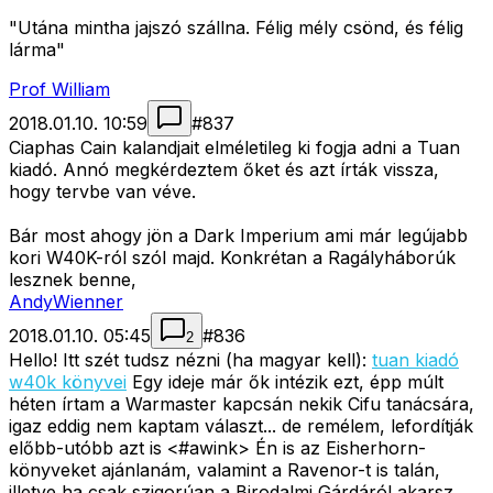
"Utána mintha jajszó szállna. Félig mély csönd, és félig
lárma"
Prof William
2018.01.10. 10:59
#
837
Ciaphas Cain kalandjait elméletileg ki fogja adni a Tuan
kiadó. Annó megkérdeztem őket és azt írták vissza,
hogy tervbe van véve.
Bár most ahogy jön a Dark Imperium ami már legújabb
kori W40K-ról szól majd. Konkrétan a Ragályháborúk
lesznek benne,
AndyWienner
2018.01.10. 05:45
#
836
2
Hello! Itt szét tudsz nézni (ha magyar kell):
tuan kiadó
w40k könyvei
Egy ideje már ők intézik ezt, épp múlt
héten írtam a Warmaster kapcsán nekik Cifu tanácsára,
igaz eddig nem kaptam választ... de remélem, lefordítják
előbb-utóbb azt is <#awink>
Én is az Eisherhorn-
könyveket ajánlanám, valamint a Ravenor-t is talán,
illetve ha csak szigorúan a Birodalmi Gárdáról akarsz,