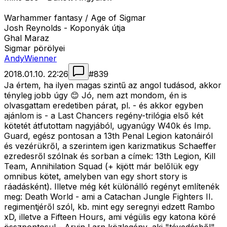
Warhammer fantasy / Age of Sigmar
Josh Reynolds - Koponyák útja
Ghal Maraz
Sigmar pörölyei
AndyWienner
2018.01.10. 22:26
#
839
Ja értem, ha ilyen magas szintű az angol tudásod, akkor
tényleg jobb úgy 😊 Jó, nem azt mondom, én is
olvasgattam eredetiben párat, pl. - és akkor egyben
ajánlom is - a Last Chancers regény-trilógia első két
kötetét átfutottam nagyjából, ugyanúgy W40k és Imp.
Guard, egész pontosan a 13th Penal Legion katonáiról
és vezérükről, a szerintem igen karizmatikus Schaeffer
ezredesről szólnak és sorban a címek: 13th Legion, Kill
Team, Annihilation Squad (+ kijött már belőlük egy
omnibus kötet, amelyben van egy short story is
ráadásként). Illetve még két különálló regényt említenék
meg: Death World - ami a Catachan Jungle Fighters II.
regimentjéről szól, kb. mint egy seregnyi edzett Rambo
xD, illetve a Fifteen Hours, ami végülis egy katona köré
összpontosul - Arvin Larn közlegény, aki "tévedésből"