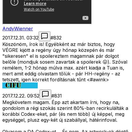
AndyWienner
2017.12.31. 03:32
#
832
Köszönöm, írok is! Egyébként az már biztos, hogy
VÉGRE kijött a regény úgy hónap közepén és már
"sikeresen" el is spoilereztem magamnak pár dolgot
belőle (mondjuk sosem zavartak a spoilerek 😛). Szóval
remélem, 1-2 hónap múlva max. azért kiadja a Tuan is,
mert amit eddig olvastam tőlük - pár HH-regény - az
tetszett, igen korrekt fordításnak tűnt <#awink>
2017.12.22. 09:52
#
831
Megkövetem magam. Épp azt akartam írni, hogy na,
gondolom a régi szokás szerint 80%-ban recirkulálták a
korábbi Codex-eket, pár (és nem több) új képpel, meg
egységgel, plusz egy-két új szabállyal, hátérinfoval.
Olvasom a DA Codex-et.... És nem. Az artwork-ok döntő