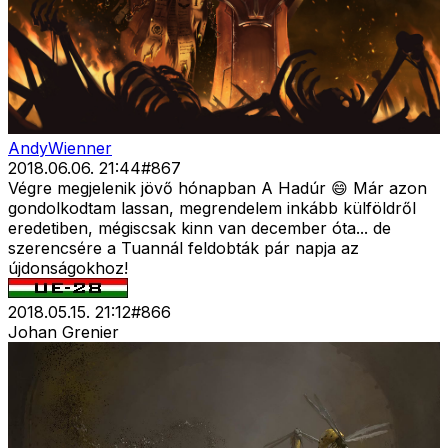
AndyWienner
2018.06.06. 21:44
#
867
Végre megjelenik jövő hónapban A Hadúr 😄 Már azon
gondolkodtam lassan, megrendelem inkább külföldről
eredetiben, mégiscsak kinn van december óta... de
szerencsére a Tuannál feldobták pár napja az
újdonságokhoz!
2018.05.15. 21:12
#
866
Johan Grenier