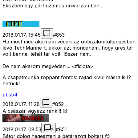
Eközben egy párhuzamos univerzumban...
2018.01.17. 15:45
#
853
Ha most meg akarnám védeni az önbizalomtúltengésben
lévő TechMarine-t, akkor azt mondanám, hogy üres tár
volt benne, tehát tár volt, lőszer nem.
De nem akarom megvédeni... <#idiota>
A csapatmunka roppant fontos: rajtad kívül másra is l?
hetnek!
pbsb4
2018.01.17. 11:28
#
852
A császár vigyázz ránk!!! 😄
2018.01.17. 08:53
#
851
2
Bátor dolog hegeszteni a betárazott boltert 😊