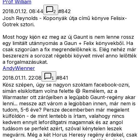
Prof William
2018.01.12. 08:44
#
842
2
Josh Reynolds - Koponyák útja című könyve Felisix-
Gotrek sztori.
Most hogy kijön ez meg az új Gaunt is nem lenne rossz
egy limitált utánnyomás a Gaun + Felix könyvekből. Ha
csak szigorúan a fix megrendelőknek is. Elég nehéz már
beszerezni a sorozat régebbi köyveit mivel anno lelőtték
a forgalmazásukat.
AndyWienner
2018.01.11. 22:08
#
841
1
Kösz szépen, úgy se nagyon szoktam facebook-ozni,
simán elsiklottam volna felette 😄 Remélem, az a
Warmaster ott zárójelben a legújabb Gaunt-regény akar
lenni... messze azt várom a legjobban innen, már nem is
tudom, 5-6 éve? Persze decemberben már megjelent
külföldön - de mint lentebb is írtam, valahogy nincs
kedvem ennyit lefordítgatni magamnak és az angol
tudásom se perfekt azért, szóval kénytelen leszek
megvárni. Még a két Horus Heresy regény érdekel, csak