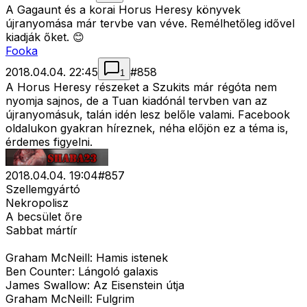
A Gagaunt és a korai Horus Heresy könyvek
újranyomása már tervbe van véve. Remélhetőleg idővel
kiadják őket. 😊
Fooka
2018.04.04. 22:45
#
858
1
A Horus Heresy részeket a Szukits már régóta nem
nyomja sajnos, de a Tuan kiadónál tervben van az
újranyomásuk, talán idén lesz belőle valami. Facebook
oldalukon gyakran híreznek, néha előjön ez a téma is,
érdemes figyelni.
2018.04.04. 19:04
#
857
Szellemgyártó
Nekropolisz
A becsület őre
Sabbat mártír
Graham McNeill: Hamis istenek
Ben Counter: Lángoló galaxis
James Swallow: Az Eisenstein útja
Graham McNeill: Fulgrim