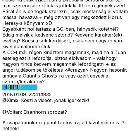
már szerencsére róluk is jöttek ki itthon regények azért.
Párat én is be fogok szerezni, csak mostanság el voltam
mással havazva + még ott van egy megkezdett Horus
Heresy-s könyvem xD
Egyébként hol tartasz a GG-ben, hányadik kötetnél?
Eddig melyik a kedvenc sztorid? Kedvenc karakter(ek)
esetleg? Bocsi a sok kérdésért, csak nem nagyon van
kivel dumálnom róluk.
A CC-t már régen kinéztem magamnak, majd ha a Tuan
esetleg ezt is lefordítja, biztos elolvasom - valahogy
nagyon nincs kedvem magamnak lefordítgatni + az
angol tudásom se tökéletes <#crazya>
Nagyon hasonlít
amúgy a Gaunt's Ghosts-ra vagy azért egyedi a
sztorija/karakterei?
2018.01.09. 22:41
#
835
@Ximix: Köszi a videót, jónak ígérkezik!
@Voltan: Eisenhorn sorozat?
A csapatmunka roppant fontos: rajtad kívül másra is l?
hetnek!