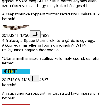
gigászi, olykor még SM és SM is harcol egymás ellen,
azon összeveszve, hogy melyikük a hűségesebb....
A csapatmunka roppant fontos: rajtad kívül másra is l?
hetnek!
2017.12.11. 17:50
#
828
1
4 frakció, a Space Marine-ek, és a gárda is egy-egy.
Akkor egymás ellen is fognak nyomulni? WTF?
Ez így nincs nagyon átgondolva...
"Utána mintha jajszó szállna. Félig mély csönd, és félig
lárma"
2017.12.06. 11:18
#
827
Korrekt!
A csapatmunka roppant fontos: rajtad kívül másra is l?
hetnek!