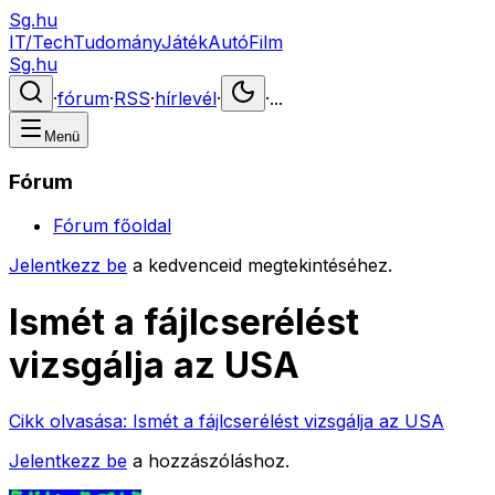
Sg.hu
IT/Tech
Tudomány
Játék
Autó
Film
Sg.hu
·
fórum
·
RSS
·
hírlevél
·
·
...
Menü
Fórum
Fórum főoldal
Jelentkezz be
a kedvenceid megtekintéséhez.
Ismét a fájlcserélést
vizsgálja az USA
Cikk olvasása:
Ismét a fájlcserélést vizsgálja az USA
Jelentkezz be
a hozzászóláshoz.