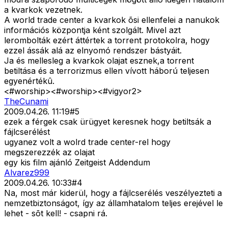
a kvarkok vezetnek.
A world trade center a kvarkok õsi ellenfelei a nanukok
információs központja ként szolgált. Mivel azt
lerombolták ezért áttértek a torrent protokolra, hogy
ezzel ássák alá az elnyomó rendszer bástyáit.
Ja és mellesleg a kvarkok olajat esznek,a torrent
betiltása és a terrorizmus ellen vívott háború teljesen
egyenértékû.
<#worship>
<#worship>
<#vigyor2>
TheCunami
2009.04.26. 11:19
#
5
ezek a férgek csak ürügyet keresnek hogy betiltsák a
fájlcserélést
ugyanez volt a wolrd trade center-rel hogy
megszerezzék az olajat
egy kis film ajánló Zeitgeist Addendum
Alvarez999
2009.04.26. 10:33
#
4
Na, most már kiderül, hogy a fájlcserélés veszélyezteti a
nemzetbiztonságot, így az államhatalom teljes erejével le
lehet - sõt kell! - csapni rá.