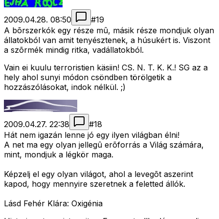
2009.04.28. 08:50
#
19
A bõrszerkók egy része mû, másik része mondjuk olyan
állatokból van amit tenyésztenek, a húsukért is. Viszont
a szõrmék mindig ritka, vadállatokból.
Vain ei kuulu terroristien käsiin! CS. N. T. K. K.! SG az a
hely ahol sunyi módon csöndben törölgetik a
hozzászólásokat, indok nélkül. ;)
2009.04.27. 22:38
#
18
Hát nem igazán lenne jó egy ilyen világban élni!
A net ma egy olyan jellegû erõforrás a Világ számára,
mint, mondjuk a légkör maga.
Képzelj el egy olyan világot, ahol a levegõt aszerint
kapod, hogy mennyire szeretnek a feletted állók.
Lásd Fehér Klára: Oxigénia