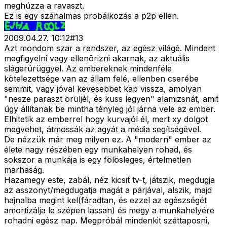
meghúzza a ravaszt.
Ez is egy szánalmas probálkozás a p2p ellen.
2009.04.27. 10:12
#
13
Azt mondom szar a rendszer, az egész világé. Mindent
megfigyelni vagy ellenõrizni akarnak, az aktuális
slágerürüggyel. Az embereknek mindenféle
kötelezettsége van az állam felé, ellenben cserébe
semmit, vagy jóval kevesebbet kap vissza, amolyan
"nesze paraszt örüljél, és kuss legyen" alamizsnát, amit
úgy állítanak be mintha tényleg jól járna vele az ember.
Elhitetik az emberrel hogy kurvajól él, mert xy dolgot
megvehet, átmossák az agyát a média segítségével.
De nézzük már meg milyen ez. A "modern" ember az
élete nagy részében egy munkahelyen rohad, és
sokszor a munkája is egy fölösleges, értelmetlen
marhaság.
Hazamegy este, zabál, néz kicsit tv-t, játszik, megdugja
az asszonyt/megdugatja magát a párjával, alszik, majd
hajnalba megint kel(fáradtan, és ezzel az egészségét
amortizálja le szépen lassan) és megy a munkahelyére
rohadni egész nap. Megpróbál mindenkit széttaposni,