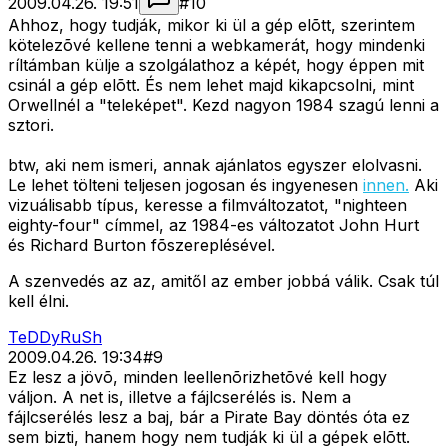
2009.04.26. 19:51
#
10
Ahhoz, hogy tudják, mikor ki ül a gép elõtt, szerintem
kötelezõvé kellene tenni a webkamerát, hogy mindenki
ríltámban külje a szolgálathoz a képét, hogy éppen mit
csinál a gép elõtt. És nem lehet majd kikapcsolni, mint
Orwellnél a "teleképet". Kezd nagyon 1984 szagú lenni a
sztori.
btw, aki nem ismeri, annak ajánlatos egyszer elolvasni.
Le lehet tölteni teljesen jogosan és ingyenesen
innen.
Aki
vizuálisabb típus, keresse a filmváltozatot, "nighteen
eighty-four" címmel, az 1984-es változatot John Hurt
és Richard Burton fõszereplésével.
A szenvedés az az, amitől az ember jobbá válik. Csak túl
kell élni.
TeDDyRuSh
2009.04.26. 19:34
#
9
Ez lesz a jövõ, minden leellenõrizhetõvé kell hogy
váljon. A net is, illetve a fájlcserélés is. Nem a
fájlcserélés lesz a baj, bár a Pirate Bay döntés óta ez
sem bizti, hanem hogy nem tudják ki ül a gépek elõtt.