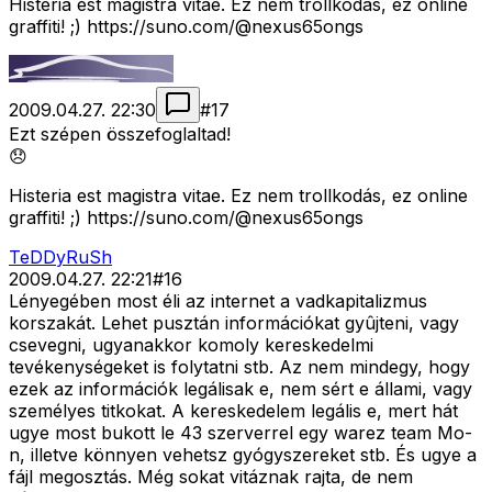
Histeria est magistra vitae. Ez nem trollkodás, ez online
graffiti! ;) https://suno.com/@nexus65ongs
2009.04.27. 22:30
#
17
Ezt szépen összefoglaltad!
😞
Histeria est magistra vitae. Ez nem trollkodás, ez online
graffiti! ;) https://suno.com/@nexus65ongs
TeDDyRuSh
2009.04.27. 22:21
#
16
Lényegében most éli az internet a vadkapitalizmus
korszakát. Lehet pusztán információkat gyûjteni, vagy
csevegni, ugyanakkor komoly kereskedelmi
tevékenységeket is folytatni stb. Az nem mindegy, hogy
ezek az információk legálisak e, nem sért e állami, vagy
személyes titkokat. A kereskedelem legális e, mert hát
ugye most bukott le 43 szerverrel egy warez team Mo-
n, illetve könnyen vehetsz gyógyszereket stb. És ugye a
fájl megosztás. Még sokat vitáznak rajta, de nem