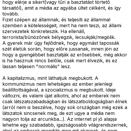
hogy elérje a sikert(vagy tûri a basztatást törtetõ
társaitól), amit a média az agyába ültet célként, és így
tovább.
Fizet szépen az államnak, és teljesíti az állammal
szemben a kötelességeit, mert ha nem teszi, az állami
szervezetek tönkreteszik. Ha ellenáll,
terrorista/bûnözõnek bélyegzik, lecsukják/megölik.
A gyerek már úgy fejlõdnek, hogy egymást tapossák
szét életük során, hogy elõre jussanak, innen jön az
hogy a gyengébbet basztatják az erõsebbek, még akkor
is ha hasznuk nincs belõle, csak mert élvezik, és ez
lassan teljesen "normális" lesz.
A kapitalizmus, mint láthatjuk megbukott. A
kommunizmus nem lehetséges az ember jelenlegi
beállítottságával, a szocializmus is megbukott. Ideje
változni, és valami újat alkotni, ahol az emberek nem
csak látszatszabadságban és látszatboldogságban élnek
(arról nem is beszélve, hogy sok országban még ezek a
látszatok sincsenek meg, de ezt ugye a média nem
nagyon tolja az arcunkba...). Az internet pl jó alapja
lehetne egy szabadabb, igazságosabb világrendszernek,
ahol az emberek mondják meg mit akarnak, és nem