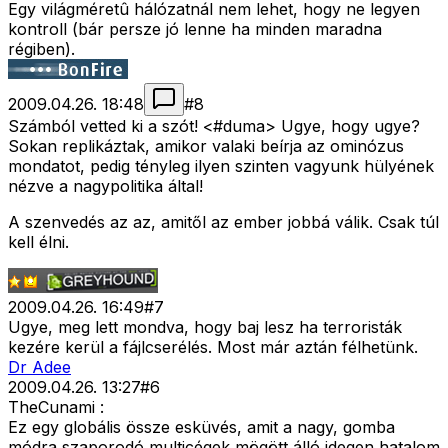
Egy világméretû hálózatnál nem lehet, hogy ne legyen
kontroll (bár persze jó lenne ha minden maradna
régiben).
2009.04.26. 18:48
#
8
Számból vetted ki a szót! <#duma>
Ugye, hogy ugye?
Sokan replikáztak, amikor valaki beírja az ominózus
mondatot, pedig tényleg ilyen szinten vagyunk hülyének
nézve a nagypolitika által!
A szenvedés az az, amitől az ember jobbá válik. Csak túl
kell élni.
2009.04.26. 16:49
#
7
Ugye, meg lett mondva, hogy baj lesz ha terroristák
kezére kerül a fájlcserélés. Most már aztán félhetünk.
Dr Adee
2009.04.26. 13:27
#
6
TheCunami :
Ez egy globális össze esküvés, amit a nagy, gomba
módra szaporodó multicégek mögött álló idegen hatalom