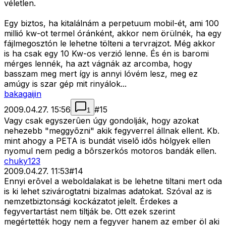
véletlen.
Egy biztos, ha kitalálnám a perpetuum mobil-ét, ami 100
millió kw-ot termel óránként, akkor nem örülnék, ha egy
fájlmegosztón le lehetne tölteni a tervrajzot. Még akkor
is ha csak egy 10 Kw-os verzió lenne. És én is baromi
mérges lennék, ha azt vágnák az arcomba, hogy
basszam meg mert így is annyi lóvém lesz, meg ez
amúgy is szar gép mit rinyálok...
bakagaijin
2009.04.27. 15:56
#
15
1
Vagy csak egyszerûen úgy gondolják, hogy azokat
nehezebb "meggyõzni" akik fegyverrel állnak ellent. Kb.
mint ahogy a PETA is bundát viselõ idõs hölgyek ellen
nyomul nem pedig a bõrszerkós motoros bandák ellen.
chuky123
2009.04.27. 11:53
#
14
Ennyi erõvel a weboldalakat is be lehetne tiltani mert oda
is ki lehet szivárogtatni bizalmas adatokat. Szóval az is
nemzetbiztonsági kockázatot jelelt. Érdekes a
fegyvertartást nem tiltják be. Ott ezek szerint
megértették hogy nem a fegyver hanem az ember öl aki