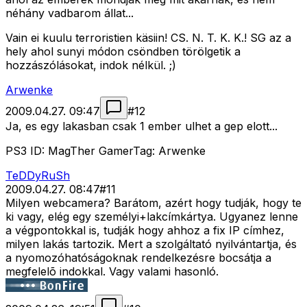
néhány vadbarom állat...
Vain ei kuulu terroristien käsiin! CS. N. T. K. K.! SG az a
hely ahol sunyi módon csöndben törölgetik a
hozzászólásokat, indok nélkül. ;)
Arwenke
2009.04.27. 09:47
#
12
Ja, es egy lakasban csak 1 ember ulhet a gep elott...
PS3 ID: MagTher GamerTag: Arwenke
TeDDyRuSh
2009.04.27. 08:47
#
11
Milyen webcamera? Barátom, azért hogy tudják, hogy te
ki vagy, elég egy személyi+lakcímkártya. Ugyanez lenne
a végpontokkal is, tudják hogy ahhoz a fix IP címhez,
milyen lakás tartozik. Mert a szolgáltató nyilvántartja, és
a nyomozóhatóságoknak rendelkezésre bocsátja a
megfelelõ indokkal. Vagy valami hasonló.