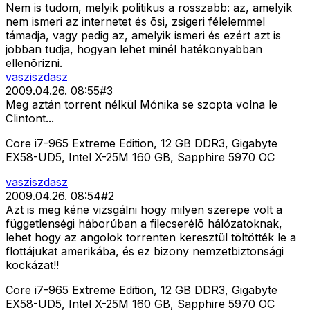
Nem is tudom, melyik politikus a rosszabb: az, amelyik
nem ismeri az internetet és õsi, zsigeri félelemmel
támadja, vagy pedig az, amelyik ismeri és ezért azt is
jobban tudja, hogyan lehet minél hatékonyabban
ellenõrizni.
vasziszdasz
2009.04.26. 08:55
#
3
Meg aztán torrent nélkül Mónika se szopta volna le
Clintont...
Core i7-965 Extreme Edition, 12 GB DDR3, Gigabyte
EX58-UD5, Intel X-25M 160 GB, Sapphire 5970 OC
vasziszdasz
2009.04.26. 08:54
#
2
Azt is meg kéne vizsgálni hogy milyen szerepe volt a
függetlenségi háborúban a filecserélõ hálózatoknak,
lehet hogy az angolok torrenten keresztül töltötték le a
flottájukat amerikába, és ez bizony nemzetbiztonsági
kockázat!!
Core i7-965 Extreme Edition, 12 GB DDR3, Gigabyte
EX58-UD5, Intel X-25M 160 GB, Sapphire 5970 OC