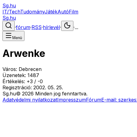
Sg.hu
IT/Tech
Tudomány
Játék
Autó
Film
Sg.hu
·
fórum
·
RSS
·
hírlevél
·
·
...
Menü
Arwenke
Város:
Debrecen
Üzenetek:
1487
Értékelés:
+
3
/
-
0
Regisztráció:
2002. 05. 25.
Sg
.hu
©
2026
Minden jog fenntartva.
Adatvédelmi nyilatkozat
Impresszum
Fórum
E-mail:
szerkes