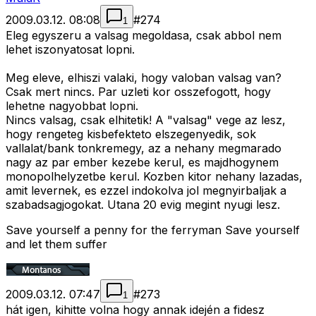
2009.03.12. 08:08
#
274
1
Eleg egyszeru a valsag megoldasa, csak abbol nem
lehet iszonyatosat lopni.
Meg eleve, elhiszi valaki, hogy valoban valsag van?
Csak mert nincs. Par uzleti kor osszefogott, hogy
lehetne nagyobbat lopni.
Nincs valsag, csak elhitetik! A "valsag" vege az lesz,
hogy rengeteg kisbefekteto elszegenyedik, sok
vallalat/bank tonkremegy, az a nehany megmarado
nagy az par ember kezebe kerul, es majdhogynem
monopolhelyzetbe kerul. Kozben kitor nehany lazadas,
amit levernek, es ezzel indokolva jol megnyirbaljak a
szabadsagjogokat. Utana 20 evig megint nyugi lesz.
Save yourself a penny for the ferryman Save yourself
and let them suffer
2009.03.12. 07:47
#
273
1
hát igen, kihitte volna hogy annak idején a fidesz