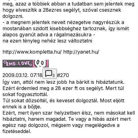
meg, azaz a többiek abban a tudatban sem jelentek meg
hogy elveszítik a 28ezres segélyt, szóval csesznek
dolgozni.
- a megnem jelentek neveit nézegetve nagyrészük a
mostanában szidott kisebbséghez tartoznak, így ismét
alapos gyanút adva a rágalmazásukra -
na ezen tényleg nehéz lesz változtatni
http://www.kompletta.hu/ http://yanet.hu/
2009.03.12. 07:18
#
270
3
Így van, attól nem lesz jobb ha bárkit is hibáztatunk.
Ezért érdemled meg a 28 ezer ft os segélyt. Mert túl
sokat fogyasztottál.
Túl sokat dõzsöltél, és keveset dolgoztál. Most eljött
ennek is a bõjtje.
Ezért, mert ilyen szar helyzetben élsz, nem másokat kell
hibáztatni, hanem magadat. Te vagy a hibás azért mert
egész nap dolgozol, mégsem vagy megelégedve a
fizetéseddel.