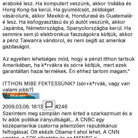
araboké lesz. Ha komputert veszünk, akkor Indiába és
Hong Kong-ba kerül. Ha gyümölcsöt, zöldséget
vásárolunk, akkor Mexikó-é, Hondurasé és Guatemalá-
é lesz. Ha kisfogyasztású és jó autót veszünk, akkor
Japánba, Németországba, Spanyolországba kerül. Ha
semmire sem jó elektronikus faszságokra költjük, akkor
a pénz Taiwanra vándorol, és nem segíti az amerikai
gazdaságot.
Az egyetlen lehetséges mód, hogy a pénzt itthon tartsuk
Amerikában, ha k*rvákra és sörre költjük, mert ezek
garantáltan hazai termékek. Én ehhez tartom magam."
ITTHON MIBE FEKTESSÜNK? (sör+k*rvák, vagy van
valami jobb?)
2009.03.06. 16:13
#
246
Szerintem meg szimplán nem érted a szarkazmust és a
tv adók politikai irányultságát... A CNBC egy
középamerikai csatorna jellemzõen republikánus
felfogással. Ott ekézik Obama-t ahol lehet. A CNN