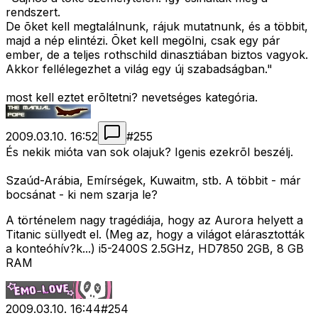
rendszert.
De õket kell megtalálnunk, rájuk mutatnunk, és a többit,
majd a nép elintézi. Õket kell megölni, csak egy pár
ember, de a teljes rothschild dinasztiában biztos vagyok.
Akkor fellélegezhet a világ egy új szabadságban."
most kell eztet erõltetni? nevetséges kategória.
2009.03.10. 16:52
#
255
És nekik mióta van sok olajuk? Igenis ezekrõl beszélj.
Szaúd-Arábia, Emírségek, Kuwaitm, stb. A többit - már
bocsánat - ki nem szarja le?
A történelem nagy tragédiája, hogy az Aurora helyett a
Titanic süllyedt el. (Meg az, hogy a világot elárasztották
a konteóhív?k...) i5-2400S 2.5GHz, HD7850 2GB, 8 GB
RAM
2009.03.10. 16:44
#
254