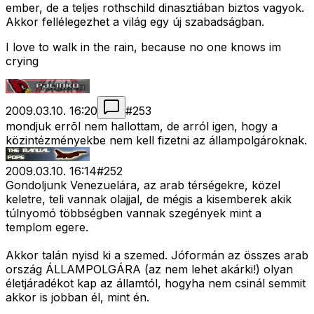
ember, de a teljes rothschild dinasztiában biztos vagyok.
Akkor fellélegezhet a világ egy új szabadságban.
I love to walk in the rain, because no one knows im
crying
2009.03.10. 16:20
#
253
mondjuk errõl nem hallottam, de arról igen, hogy a
közintézményekbe nem kell fizetni az állampolgároknak.
2009.03.10. 16:14
#
252
Gondoljunk Venezuelára, az arab térségekre, közel
keletre, teli vannak olajjal, de mégis a kisemberek akik
túlnyomó többségben vannak szegények mint a
templom egere.
Akkor talán nyisd ki a szemed. Jóformán az összes arab
ország ÁLLAMPOLGÁRA (az nem lehet akárki!) olyan
életjáradékot kap az államtól, hogyha nem csinál semmit
akkor is jobban él, mint én.