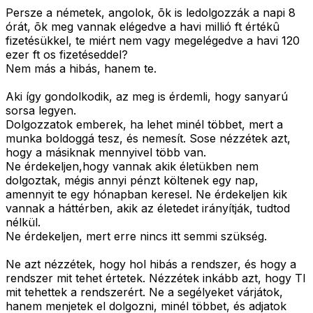
Persze a németek, angolok, õk is ledolgozzák a napi 8
órát, õk meg vannak elégedve a havi millió ft értékû
fizetésükkel, te miért nem vagy megelégedve a havi 120
ezer ft os fizetéseddel?
Nem más a hibás, hanem te.
Aki így gondolkodik, az meg is érdemli, hogy sanyarú
sorsa legyen.
Dolgozzatok emberek, ha lehet minél többet, mert a
munka boldoggá tesz, és nemesít. Sose nézzétek azt,
hogy a másiknak mennyivel több van.
Ne érdekeljen,hogy vannak akik életükben nem
dolgoztak, mégis annyi pénzt költenek egy nap,
amennyit te egy hónapban keresel. Ne érdekeljen kik
vannak a háttérben, akik az életedet irányítják, tudtod
nélkül.
Ne érdekeljen, mert erre nincs itt semmi szükség.
Ne azt nézzétek, hogy hol hibás a rendszer, és hogy a
rendszer mit tehet értetek. Nézzétek inkább azt, hogy TI
mit tehettek a rendszerért. Ne a segélyeket várjátok,
hanem menjetek el dolgozni, minél többet, és adjatok