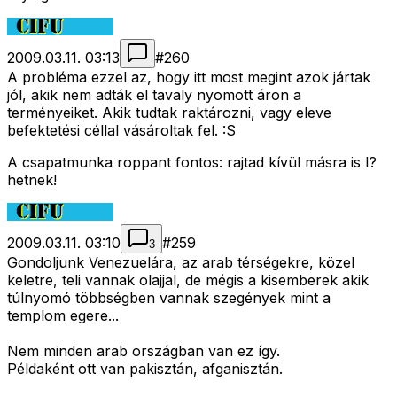
2009.03.11. 03:13
#
260
A probléma ezzel az, hogy itt most megint azok jártak
jól, akik nem adták el tavaly nyomott áron a
terményeiket. Akik tudtak raktározni, vagy eleve
befektetési céllal vásároltak fel. :S
A csapatmunka roppant fontos: rajtad kívül másra is l?
hetnek!
2009.03.11. 03:10
#
259
3
Gondoljunk Venezuelára, az arab térségekre, közel
keletre, teli vannak olajjal, de mégis a kisemberek akik
túlnyomó többségben vannak szegények mint a
templom egere...
Nem minden arab országban van ez így.
Példaként ott van pakisztán, afganisztán.