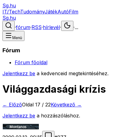
Sg.hu
IT/Tech
Tudomány
Játék
Autó
Film
Sg.hu
·
fórum
·
RSS
·
hírlevél
·
·
...
Menü
Fórum
Fórum főoldal
Jelentkezz be
a kedvenceid megtekintéséhez.
Világgazdasági krízis
← Előző
Oldal
17
/
22
Következő →
Jelentkezz be
a hozzászóláshoz.