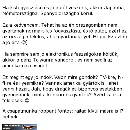
Ha kisfogyasztású és jó autót veszünk, akkor Japánba,
Németországba, Spanyolországba kerül.
Ez a kedvencem. Tehát ha az én országomban nem
gyártanak normális kis fogyasztású, és jó autót, azért az
az ország a felelõs, ahol gyártanak ilyet. Hopp. Ez aztán
a jó érv. 😊)
Ha semmire sem jó elektronikus faszságokra költjük,
akkor a pénz Taiwanra vándorol, és nem segíti az
amerikai gazdaságot.
Ez megint egy jó indok. Vajon mire gondolt? TV-kre, hi-
fi-re és ilyesmikre? Vannak amerikai gyártók is, lehet
venni hazait. Jah, hogy drágák és bizonyos esetekben
gyengébbek, mint a konkurens gyártók? Azért is õk a
felelõsek. 😊
A csapatmunka roppant fontos: rajtad kívül másra is l?
hetnek!