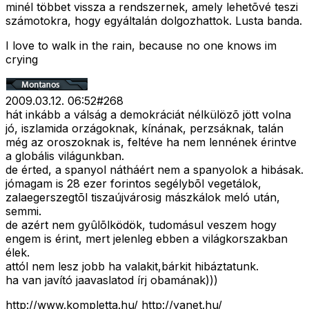
minél többet vissza a rendszernek, amely lehetõvé teszi
számotokra, hogy egyáltalán dolgozhattok. Lusta banda.
I love to walk in the rain, because no one knows im
crying
2009.03.12. 06:52
#
268
hát inkább a válság a demokráciát nélkülözõ jött volna
jó, iszlamida orzágoknak, kínának, perzsáknak, talán
még az oroszoknak is, feltéve ha nem lennének érintve
a globális világunkban.
de érted, a spanyol nátháért nem a spanyolok a hibásak.
jómagam is 28 ezer forintos segélybõl vegetálok,
zalaegerszegtõl tiszaújvárosig mászkálok meló után,
semmi.
de azért nem gyûlõlködök, tudomásul veszem hogy
engem is érint, mert jelenleg ebben a világkorszakban
élek.
attól nem lesz jobb ha valakit,bárkit hibáztatunk.
ha van javító jaavaslatod írj obamának)))
http://www.kompletta.hu/ http://yanet.hu/