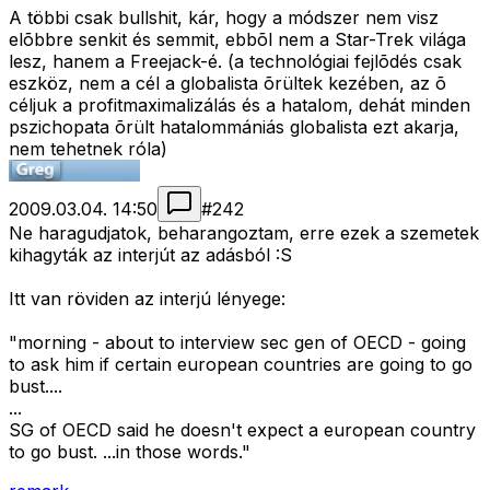
A többi csak bullshit, kár, hogy a módszer nem visz
elõbbre senkit és semmit, ebbõl nem a Star-Trek világa
lesz, hanem a Freejack-é. (a technológiai fejlõdés csak
eszköz, nem a cél a globalista õrültek kezében, az õ
céljuk a profitmaximalizálás és a hatalom, dehát minden
pszichopata õrült hatalommániás globalista ezt akarja,
nem tehetnek róla)
2009.03.04. 14:50
#
242
Ne haragudjatok, beharangoztam, erre ezek a szemetek
kihagyták az interjút az adásból :S
Itt van röviden az interjú lényege:
"morning - about to interview sec gen of OECD - going
to ask him if certain european countries are going to go
bust....
...
SG of OECD said he doesn't expect a european country
to go bust. ...in those words."