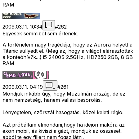
RAM
2009.03.11. 10:34
#
262
Egyesek semmibõl sem értenek.
A történelem nagy tragédiája, hogy az Aurora helyett a
Titanic süllyedt el. (Meg az, hogy a világot elárasztották
a konteóhív?k...) i5-2400S 2.5GHz, HD7850 2GB, 8 GB
RAM
2009.03.11. 04:19
#
261
1
Mondjuk inkább úgy, hogy Muzulmán ország, de ez
nem nemzetiség, hanem vallási besorolás.
Lényegtelen, szõrszál hasogatás, közel keleti régió.
Azt próbáltam elmondani,hogy ha idejön makóra az
exon mobil, és kiviszi a gázt, mondjuk az összeset,
abból te egy fillért nem fogsz látni.