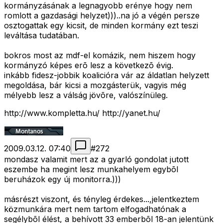
kormányzásának a legnagyobb erénye hogy nem
romlott a gazdasági helyzet)))..na jó a végén persze
osztogattak egy kicsit, de minden kormány ezt teszi
leváltása tudatában.
bokros most az mdf-el komázik, nem hiszem hogy
kormányzó képes erõ lesz a következõ évig.
inkább fidesz-jobbik koalicióra vár az áldatlan helyzett
megoldása, bár kicsi a mozgásterük, vagyis még
mélyebb lesz a válság jövõre, valószínüleg.
http://www.kompletta.hu/ http://yanet.hu/
2009.03.12. 07:40
#
272
mondasz valamit mert az a gyarló gondolat jutott
eszembe ha megint lesz munkahelyem egybõl
beruházok egy új monitorra.)))
másrészt viszont, és tényleg érdekes...,jelentkeztem
közmunkára mert nem tartom elfogadhatónak a
segélybõl élést, a behívott 33 emberbõl 18-an jelentünk