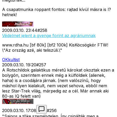
megtûrtek...
A csapatmunka roppant fontos: rajtad kívül másra is l?
hetnek!
2009.03.10. 23:44
#
258
Védelmet jelent a gyenge forint az agráriumnak
www.rdha.hu [bf 80k] [bf2 100k] KisKöcsögkör FTW!
\"Az ország azé, aki teliszüli.\"
OKkultist
2009.03.10. 19:20
#
257
A Rotschildok galaktikus méretû károkat okoztak ezen a
bolygón, szerintem ennek még a külföldiek (alienek,
haha) is a csodájára járnak. (nem valószínû, hogy
máshol ilyen kialakult, nem vezet sehova, ebbõl nem
lesz Star-Trek világ, márpedig az a cél. Már annak aki
80-as IQ felett van)
2009.03.10. 17:08
#
256
"Sajnos a tõke személytelen. Így csinálták meg a