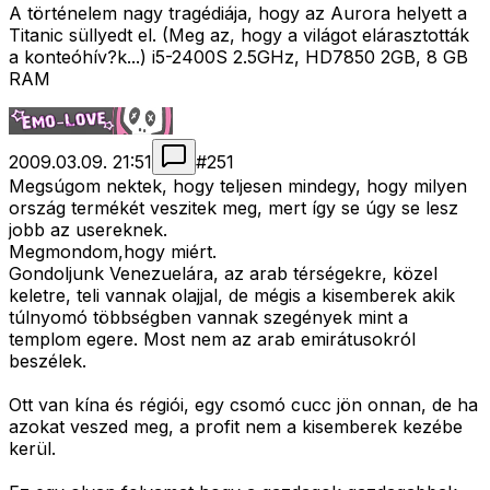
A történelem nagy tragédiája, hogy az Aurora helyett a
Titanic süllyedt el. (Meg az, hogy a világot elárasztották
a konteóhív?k...) i5-2400S 2.5GHz, HD7850 2GB, 8 GB
RAM
2009.03.09. 21:51
#
251
Megsúgom nektek, hogy teljesen mindegy, hogy milyen
ország termékét veszitek meg, mert így se úgy se lesz
jobb az usereknek.
Megmondom,hogy miért.
Gondoljunk Venezuelára, az arab térségekre, közel
keletre, teli vannak olajjal, de mégis a kisemberek akik
túlnyomó többségben vannak szegények mint a
templom egere. Most nem az arab emirátusokról
beszélek.
Ott van kína és régiói, egy csomó cucc jön onnan, de ha
azokat veszed meg, a profit nem a kisemberek kezébe
kerül.