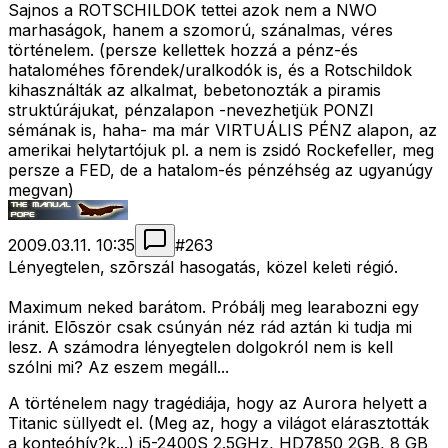
Sajnos a ROTSCHILDOK tettei azok nem a NWO
marhaságok, hanem a szomorú, szánalmas, véres
történelem. (persze kellettek hozzá a pénz-és
hataloméhes fõrendek/uralkodók is, és a Rotschildok
kihasználták az alkalmat, bebetonozták a piramis
struktúrájukat, pénzalapon -nevezhetjük PONZI
sémának is, haha- ma már VIRTUÁLIS PÉNZ alapon, az
amerikai helytartójuk pl. a nem is zsidó Rockefeller, meg
persze a FED, de a hatalom-és pénzéhség az ugyanúgy
megvan)
2009.03.11. 10:35
#
263
Lényegtelen, szõrszál hasogatás, közel keleti régió.
Maximum neked barátom. Próbálj meg learabozni egy
iránit. Elõször csak csúnyán néz rád aztán ki tudja mi
lesz. A számodra lényegtelen dolgokról nem is kell
szólni mi? Az eszem megáll...
A történelem nagy tragédiája, hogy az Aurora helyett a
Titanic süllyedt el. (Meg az, hogy a világot elárasztották
a konteóhív?k...) i5-2400S 2.5GHz, HD7850 2GB, 8 GB