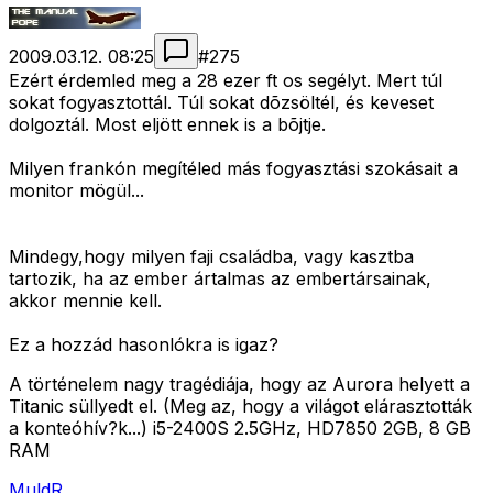
2009.03.12. 08:25
#
275
Ezért érdemled meg a 28 ezer ft os segélyt. Mert túl
sokat fogyasztottál. Túl sokat dõzsöltél, és keveset
dolgoztál. Most eljött ennek is a bõjtje.
Milyen frankón megítéled más fogyasztási szokásait a
monitor mögül...
Mindegy,hogy milyen faji családba, vagy kasztba
tartozik, ha az ember ártalmas az embertársainak,
akkor mennie kell.
Ez a hozzád hasonlókra is igaz?
A történelem nagy tragédiája, hogy az Aurora helyett a
Titanic süllyedt el. (Meg az, hogy a világot elárasztották
a konteóhív?k...) i5-2400S 2.5GHz, HD7850 2GB, 8 GB
RAM
MuldR