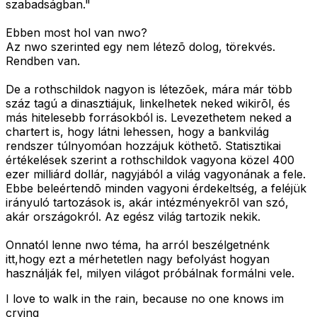
szabadságban."
Ebben most hol van nwo?
Az nwo szerinted egy nem létezõ dolog, törekvés.
Rendben van.
De a rothschildok nagyon is létezõek, mára már több
száz tagú a dinasztiájuk, linkelhetek neked wikirõl, és
más hitelesebb forrásokból is. Levezethetem neked a
chartert is, hogy látni lehessen, hogy a bankvilág
rendszer túlnyomóan hozzájuk köthetõ. Statisztikai
értékelések szerint a rothschildok vagyona közel 400
ezer milliárd dollár, nagyjából a világ vagyonának a fele.
Ebbe beleértendõ minden vagyoni érdekeltség, a feléjük
irányuló tartozások is, akár intézményekrõl van szó,
akár országokról. Az egész világ tartozik nekik.
Onnatól lenne nwo téma, ha arról beszélgetnénk
itt,hogy ezt a mérhetetlen nagy befolyást hogyan
használják fel, milyen világot próbálnak formálni vele.
I love to walk in the rain, because no one knows im
crying