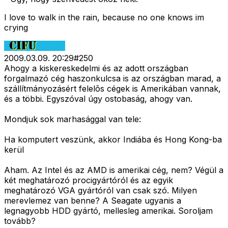
I love to walk in the rain, because no one knows im
crying
2009.03.09. 20:29
#
250
Ahogy a kiskereskedelmi és az adott országban
forgalmazó cég haszonkulcsa is az országban marad, a
szállítmányozásért felelõs cégek is Amerikában vannak,
és a többi. Egyszóval úgy ostobaság, ahogy van.
Mondjuk sok marhasággal van tele:
Ha komputert veszünk, akkor Indiába és Hong Kong-ba
kerül
Aham. Az Intel és az AMD is amerikai cég, nem? Végül a
két meghatározó procigyártóról és az egyik
meghatározó VGA gyártóról van csak szó. Milyen
merevlemez van benne? A Seagate ugyanis a
legnagyobb HDD gyártó, mellesleg amerikai. Soroljam
tovább?