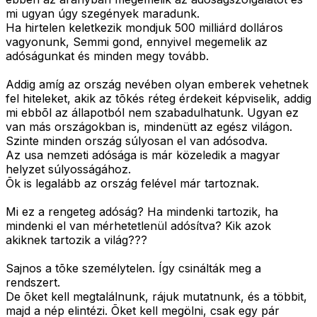
mi ugyan úgy szegények maradunk.
Ha hirtelen keletkezik mondjuk 500 milliárd dolláros
vagyonunk, Semmi gond, ennyivel megemelik az
adóságunkat és minden megy tovább.
Addig amíg az ország nevében olyan emberek vehetnek
fel hiteleket, akik az tõkés réteg érdekeit képviselik, addig
mi ebbõl az állapotból nem szabadulhatunk. Ugyan ez
van más országokban is, mindenütt az egész világon.
Szinte minden ország súlyosan el van adósodva.
Az usa nemzeti adósága is már közeledik a magyar
helyzet súlyosságához.
Õk is legalább az ország felével már tartoznak.
Mi ez a rengeteg adóság? Ha mindenki tartozik, ha
mindenki el van mérhetetlenül adósítva? Kik azok
akiknek tartozik a világ???
Sajnos a tõke személytelen. Így csinálták meg a
rendszert.
De õket kell megtalálnunk, rájuk mutatnunk, és a többit,
majd a nép elintézi. Õket kell megölni, csak egy pár