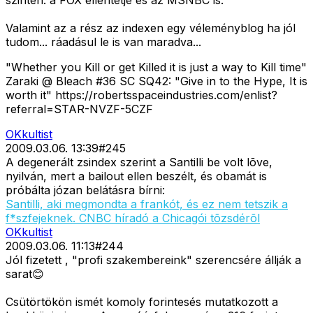
szintén. a FOX ellentétje és az MSNBC is.
Valamint az a rész az indexen egy véleményblog ha jól
tudom... ráadásul le is van maradva...
"Whether you Kill or get Killed it is just a way to Kill time"
Zaraki @ Bleach #36 SC SQ42: "Give in to the Hype, It is
worth it" https://robertsspaceindustries.com/enlist?
referral=STAR-NVZF-5CZF
OKkultist
2009.03.06. 13:39
#
245
A degenerált zsindex szerint a Santilli be volt lõve,
nyilván, mert a bailout ellen beszélt, és obamát is
próbálta józan belátásra bírni:
Santilli, aki megmondta a frankót, és ez nem tetszik a
f*szfejeknek. CNBC híradó a Chicagói tõzsdérõl
OKkultist
2009.03.06. 11:13
#
244
Jól fizetett , "profi szakembereink" szerencsére állják a
sarat😊
Csütörtökön ismét komoly forintesés mutatkozott a