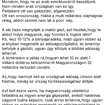
Mondom, hogy ne az arab emirátusokról beszéljünk.
Nem minden arab országban van ez így.
Példaként ott van pakisztán, afganisztán.
Ott van oroszország. Hiába a multi milliárdos olajmágnás
réteg, abból semmit nem lát a poor nép.
A ide haza megnyitják a makói gázt, azt hiszitek,hogy te
abból hülye magyarok, egy forintot is fogtok látni?
Kb, lesz 10-12% a bányajáradéka, majd ugyan ebben az
arányban megemelik az adóságszolgálatot, és amennyi
befolyik a gázból, ugyan úgy kifolyik a többlet adósság
teherrel.
A történelem a példa rá,hogyan lehet 10 év alatt 1
milliárd dolláros kölcsönnel itt Magyarországon 32
milliárdos tartozást csinálni.
Az,hogy mennyit kell az országnak adóság címszó alatt
fizetnie, mindig az ország tûrõképességéhez állítják.
Azt kell észre venni, ha magyarország véletlenül
feltalálná az ingyen energia gépezetet, amibõl hatalmas
vagyont tudna képezni, csak annyi történne,hogy ugyan
ebben az arányban megemelik az adóságszolgálatot és