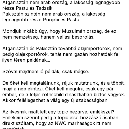
Afganisztán nem arab ország, a lakosság legnagyobb
része Pastu és Tadzsik.
Pakisztán szintén nem arab ország, a lakosság
legnagyobb része Punjabi és Pastu.
Mondjuk inkább úgy, hogy Muzulmán ország, de ez
nem nemzetiség, hanem vallási besorolás.
Afganisztán és Pakisztán továbbá olajimportõrõk, nem
pedig olajexportõrök, tehát nem igazán hozhatóak fel
ilyen téren példának...
Szóval majdnem jó példák, csak mégse.
De õket kell megtalálnunk, rájuk mutatnunk, és a többit,
majd a nép elintézi. Õket kell megölni, csak egy pár
ember, de a teljes rothschild dinasztiában biztos vagyok.
Akkor fellélegezhet a világ egy új szabadságban.
Az ilyesmik miatt lett egy topic bezárva, emlékszel?
Emlékeim szerint pedig a topic elsõ hozzászólásában
direkt szóltam, hogy az NWO marhaságok itt nem