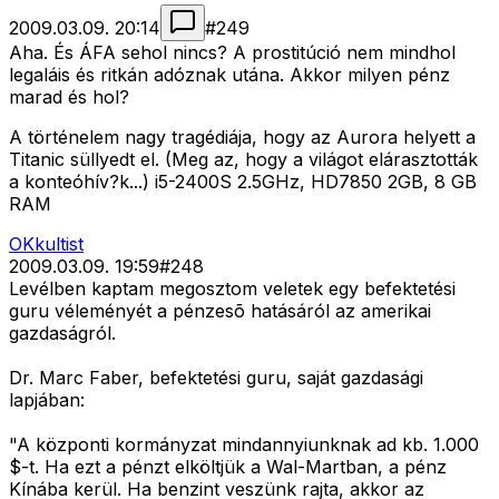
2009.03.09. 20:14
#
249
Aha. És ÁFA sehol nincs? A prostitúció nem mindhol
legaláis és ritkán adóznak utána. Akkor milyen pénz
marad és hol?
A történelem nagy tragédiája, hogy az Aurora helyett a
Titanic süllyedt el. (Meg az, hogy a világot elárasztották
a konteóhív?k...) i5-2400S 2.5GHz, HD7850 2GB, 8 GB
RAM
OKkultist
2009.03.09. 19:59
#
248
Levélben kaptam megosztom veletek egy befektetési
guru véleményét a pénzesõ hatásáról az amerikai
gazdaságról.
Dr. Marc Faber, befektetési guru, saját gazdasági
lapjában:
"A központi kormányzat mindannyiunknak ad kb. 1.000
$-t. Ha ezt a pénzt elköltjük a Wal-Martban, a pénz
Kínába kerül. Ha benzint veszünk rajta, akkor az