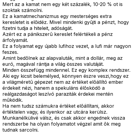
Mert az a kamat nem egy két százalék, 10-20 % ot is
szoktak számolni.
Ez a kamatmechanizmus egy mesterséges extra
keresletet is elõidéz. Mivel mindenki gyûjti a pénzt, hogy
fizetni tudja a hiteleit, adóságát.
Azért ez a pánikszerû kereslet felértékeli a pénz
árfolyamát.
Ez a folyamat egy újabb lufihoz vezet, a lufi már nagyon
feszes.
Amint bedõlnek az alapvaluták, mint a dollár, meg az
euró, magával rántja a világ összes valutáját.
Minden összefügg mindennel. Ez egy komplex rendszer.
Aki egy kicsit belemélyed, könnyen észre veszi,hogy ez
a világméretû gépezet nem az értéket elõállító ember
érdekeit nézi, hanem a spekuláns élõsködõ a
reálgazdaságot leszívó paraziták érdekei mentén
mûködik.
Ha nem tudsz számukra értéket elõállítani, akkor
értéktelen vagy, és ilyenkor az utcára kerülsz.
Munkanélkülivé válsz, és csak akkor engednek vissza
rendszerbe ha olyan folyamatot végzel amit õk meg
tudnak sarcolni.