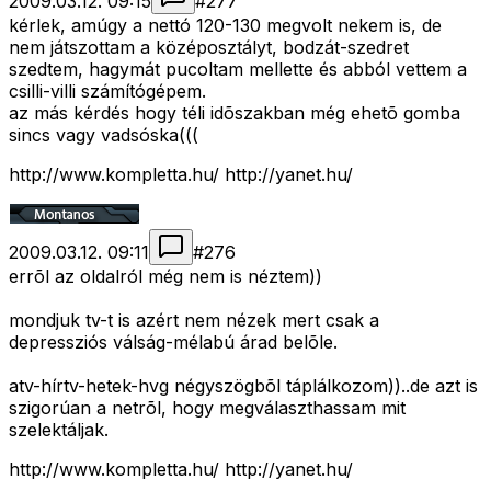
2009.03.12. 09:15
#
277
kérlek, amúgy a nettó 120-130 megvolt nekem is, de
nem játszottam a középosztályt, bodzát-szedret
szedtem, hagymát pucoltam mellette és abból vettem a
csilli-villi számítógépem.
az más kérdés hogy téli idõszakban még ehetõ gomba
sincs vagy vadsóska(((
http://www.kompletta.hu/ http://yanet.hu/
2009.03.12. 09:11
#
276
errõl az oldalról még nem is néztem))
mondjuk tv-t is azért nem nézek mert csak a
depressziós válság-mélabú árad belõle.
atv-hírtv-hetek-hvg négyszögbõl táplálkozom))..de azt is
szigorúan a netrõl, hogy megválaszthassam mit
szelektáljak.
http://www.kompletta.hu/ http://yanet.hu/