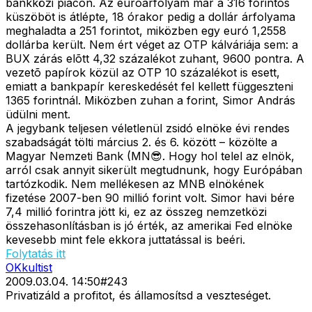
bankközi piacon. Az euróárfolyam már a 316 forintos
küszöböt is átlépte, 18 órakor pedig a dollár árfolyama
meghaladta a 251 forintot, miközben egy euró 1,2558
dollárba került. Nem ért véget az OTP kálváriája sem: a
BUX zárás elõtt 4,32 százalékot zuhant, 9600 pontra. A
vezetõ papírok közül az OTP 10 százalékot is esett,
emiatt a bankpapír kereskedését fel kellett függeszteni
1365 forintnál. Miközben zuhan a forint, Simor András
üdülni ment.
A jegybank teljesen véletlenül zsidó elnöke évi rendes
szabadságát tölti március 2. és 6. között – közölte a
Magyar Nemzeti Bank (MN😎. Hogy hol telel az elnök,
arról csak annyit sikerült megtudnunk, hogy Európában
tartózkodik. Nem mellékesen az MNB elnökének
fizetése 2007-ben 90 millió forint volt. Simor havi bére
7,4 millió forintra jött ki, ez az összeg nemzetközi
összehasonlításban is jó érték, az amerikai Fed elnöke
kevesebb mint fele ekkora juttatással is beéri.
Folytatás itt
OKkultist
2009.03.04. 14:50
#
243
Privatizáld a profitot, és államosítsd a veszteséget.