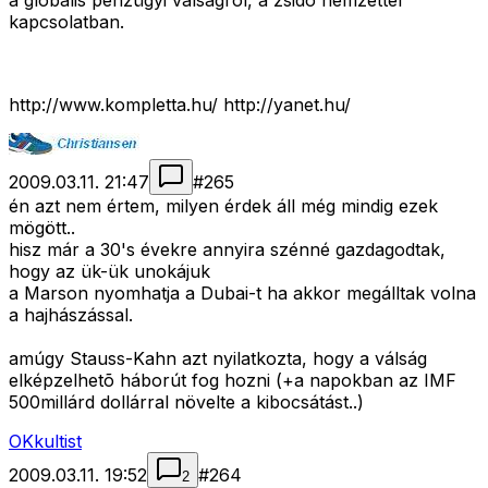
a globális pénzügyi válságról, a zsidó nemzettel
kapcsolatban.
http://www.kompletta.hu/ http://yanet.hu/
2009.03.11. 21:47
#
265
én azt nem értem, milyen érdek áll még mindig ezek
mögött..
hisz már a 30's évekre annyira szénné gazdagodtak,
hogy az ük-ük unokájuk
a Marson nyomhatja a Dubai-t ha akkor megálltak volna
a hajhászással.
amúgy Stauss-Kahn azt nyilatkozta, hogy a válság
elképzelhetõ háborút fog hozni (+a napokban az IMF
500millárd dollárral növelte a kibocsátást..)
OKkultist
2009.03.11. 19:52
#
264
2