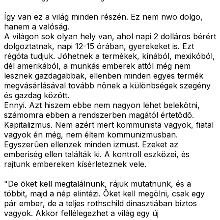
Így van ez a világ minden részén. Ez nem nwo dolgo,
hanem a valóság.
A világon sok olyan hely van, ahol napi 2 dolláros bérért
dolgoztatnak, napi 12-15 órában, gyerekeket is. Ezt
régóta tudjuk. Jöhetnek a termékek, kínából, mexikóból,
dél amerikából, a munkás emberek attól még nem
lesznek gazdagabbak, ellenben minden egyes termék
megvásárlásával tovább nõnek a különbségek szegény
és gazdag között.
Ennyi. Azt hiszem ebbe nem nagyon lehet belekötni,
számomra ebben a rendszerben magától értetõdõ.
Kapitalizmus. Nem azért mert kommunista vagyok, fiatal
vagyok én még, nem éltem kommunizmusban.
Egyszerûen ellenzek minden izmust. Ezeket az
emberiség ellen találták ki. A kontroll eszközei, és
rajtunk embereken kísérleteznek vele.
"De õket kell megtalálnunk, rájuk mutatnunk, és a
többit, majd a nép elintézi. Õket kell megölni, csak egy
pár ember, de a teljes rothschild dinasztiában biztos
vagyok. Akkor fellélegezhet a világ egy új