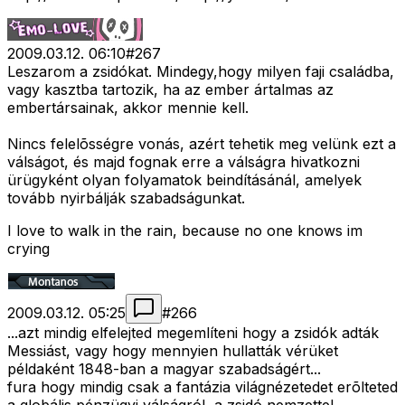
2009.03.12. 06:10
#
267
Leszarom a zsidókat. Mindegy,hogy milyen faji családba,
vagy kasztba tartozik, ha az ember ártalmas az
embertársainak, akkor mennie kell.
Nincs felelõsségre vonás, azért tehetik meg velünk ezt a
válságot, és majd fognak erre a válságra hivatkozni
ürügyként olyan folyamatok beindításánál, amelyek
tovább nyirbálják szabadságunkat.
I love to walk in the rain, because no one knows im
crying
2009.03.12. 05:25
#
266
...azt mindig elfelejted megemlíteni hogy a zsidók adták
Messiást, vagy hogy mennyien hullatták vérüket
példaként 1848-ban a magyar szabadságért...
fura hogy mindig csak a fantázia világnézetedet erõlteted