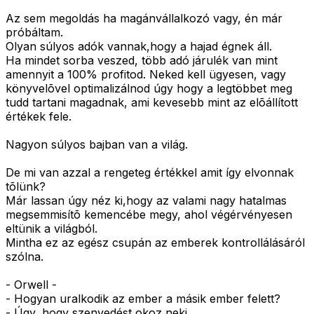
Az sem megoldás ha magánvállalkozó vagy, én már
próbáltam.
Olyan súlyos adók vannak,hogy a hajad égnek áll.
Ha mindet sorba veszed, több adó járulék van mint
amennyit a 100% profitod. Neked kell ügyesen, vagy
könyvelõvel optimalizálnod úgy hogy a legtöbbet meg
tudd tartani magadnak, ami kevesebb mint az elõállított
értékek fele.
Nagyon súlyos bajban van a világ.
De mi van azzal a rengeteg értékkel amit így elvonnak
tõlünk?
Már lassan úgy néz ki,hogy az valami nagy hatalmas
megsemmisítõ kemencébe megy, ahol végérvényesen
eltünik a világból.
Mintha ez az egész csupán az emberek kontrollálásáról
szólna.
- Orwell -
- Hogyan uralkodik az ember a másik ember felett?
- Úgy, hogy szenvedést okoz neki.