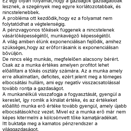
Ez egy olyan folyamat,hogy a gazdagok gazdagabbak
lesznek, a szegények meg egyre korlátozotabbak, és
nincstelenebbek.
A probléma ott kezdõdik,hogy ez a folyamat nem
folytatódhat a végtelenségig.
A pénzvagyonos tõkések függenek a nincstelenek
vásárlóképességétõl, munkavégzõ képességétõl.
A világ amiben élünk exponenciálisan fejlõdik, amihez
szükséges,hogy az erõforrásaink is exponenciálisan
bõvüljön.
De nincs elég munkás, megfelelõen alacsony bérért.
Csak az a munka értékes amelyen profitot lehet
elõállítani a tõkés osztály számára. Az a munka amely
erre alkalmatlan, deficites, ezért jelent meg a tömeges
elbocsátási hullám, ami egy negatív visszacsatolással
tovább rontja a gazdaságot.
A munkanélküli visszafogja a fogyasztását, gyengül a
kereslet, így romlik a kínálat értéke, és az értékeket
elõállító munka erõ értéke tovább gyengül, amely újabb
elbocsátásokhoz vezet. Mivel ez a munka erõ már nem
képes kitermelni a kölcsönvett tõke kamatjáradékait.
Itt buktatja meg a kamatos pénzrendszer a
világgazdaságot.