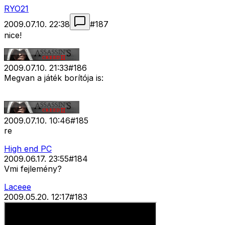
RYO21
2009.07.10. 22:38
#
187
nice!
2009.07.10. 21:33
#
186
Megvan a játék borítója is:
2009.07.10. 10:46
#
185
re
High end PC
2009.06.17. 23:55
#
184
Vmi fejlemény?
Laceee
2009.05.20. 12:17
#
183