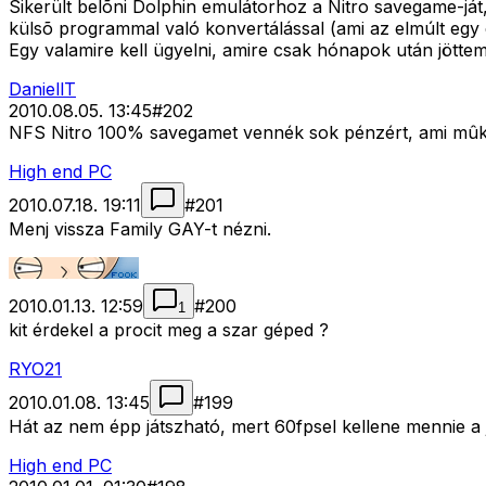
Sikerült belõni Dolphin emulátorhoz a Nitro savegame-ját, 
külsõ programmal való konvertálással (ami az elmúlt egy év
Egy valamire kell ügyelni, amire csak hónapok után jötte
DaniellT
2010.08.05. 13:45
#
202
NFS Nitro 100% savegamet vennék sok pénzért, ami mûk
High end PC
2010.07.18. 19:11
#
201
Menj vissza Family GAY-t nézni.
2010.01.13. 12:59
#
200
1
kit érdekel a procit meg a szar géped ?
RYO21
2010.01.08. 13:45
#
199
Hát az nem épp játszható, mert 60fpsel kellene mennie a 
High end PC