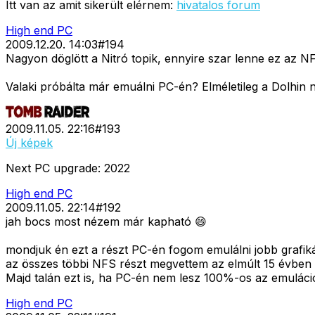
Itt van az amit sikerült elérnem:
hivatalos forum
High end PC
2009.12.20. 14:03
#
194
Nagyon döglött a Nitró topik, ennyire szar lenne ez az N
Valaki próbálta már emuálni PC-én? Elméletileg a Dolhin ne
2009.11.05. 22:16
#
193
Új képek
Next PC upgrade: 2022
High end PC
2009.11.05. 22:14
#
192
jah bocs most nézem már kapható 😄
mondjuk én ezt a részt PC-én fogom emulálni jobb grafikáv
az összes többi NFS részt megvettem az elmúlt 15 évben 
Majd talán ezt is, ha PC-én nem lesz 100%-os az emuláci
High end PC