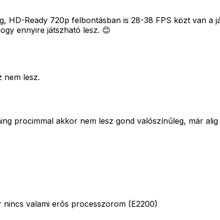
ug, HD-Ready 720p felbontásban is 28-38 FPS közt van a j
gy ennyire játszható lesz. 😊
z nem lesz.
ing procimmal akkor nem lesz gond valószínûleg, már alig
ár nincs valami erõs processzorom (E2200)