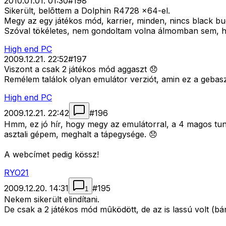
2010.01.01. 01:30
#
198
Sikerült, belõttem a Dolphin R4728 x64-el.
Megy az egy játékos mód, karrier, minden, nincs black b
Szóval tökéletes, nem gondoltam volna álmomban sem, ho
High end PC
2009.12.21. 22:52
#
197
Viszont a csak 2 játékos mód aggaszt 😞
Remélem találok olyan emulátor verziót, amin ez a gebas
High end PC
2009.12.21. 22:42
#
196
Hmm, ez jó hír, hogy megy az emulátorral, a 4 magos tun
asztali gépem, meghalt a tápegysége. 😞
A webcímet pedig kössz!
RYO21
2009.12.20. 14:31
#
195
1
Nekem sikerült elindítani.
De csak a 2 játékos mód mûködött, de az is lassú volt (b