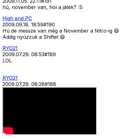
2009.11.05. 22:11
#
191
hû, november van, hol a játék? :S
High end PC
2009.09.18. 18:59
#
190
Hú de messze van még a November a Nitro-ig 😄
Addig nyúzzuk a Shiftet 😄
RYO21
2009.07.29. 08:53
#
189
LOL
RYO21
2009.07.29. 08:28
#
188