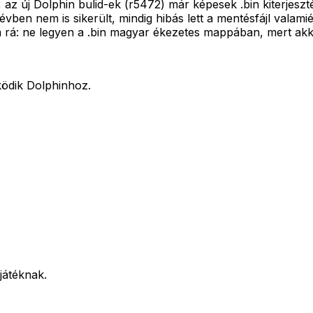
az új Dolphin bulid-ek (r5472) már képesek .bin kiterjeszté
ben nem is sikerült, mindig hibás lett a mentésfájl valamié
m rá: ne legyen a .bin magyar ékezetes mappában, mert akko
ödik Dolphinhoz.
játéknak.