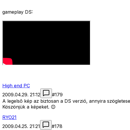
gameplay DS:
High end PC
2009.04.29. 21:12
#
179
A legelsõ kép az biztosan a DS verzió, annyira szögletese
Köszönjük a képeket. 😊
RYO21
2009.04.25. 21:21
#
178