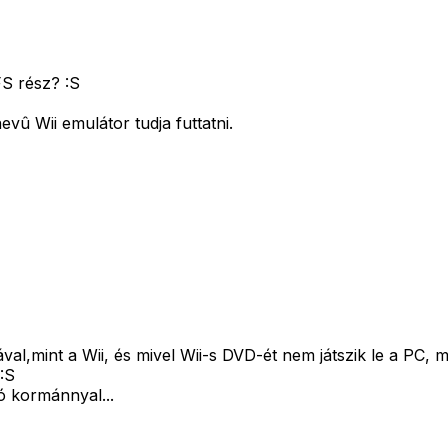
FS rész? :S
vû Wii emulátor tudja futtatni.
al,mint a Wii, és mivel Wii-s DVD-ét nem játszik le a PC, 
:S
ó kormánnyal...