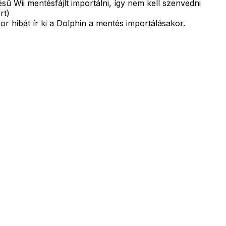
sû Wii mentésfájlt importálni, így nem kell szenvedni
rt)
r hibát ír ki a Dolphin a mentés importálásakor.