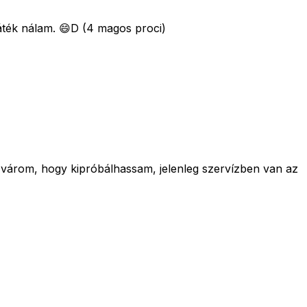
áték nálam. 😄D (4 magos proci)
 várom, hogy kipróbálhassam, jelenleg szervízben van az