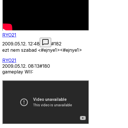
RYO21
2009.05.12. 12:48
#
182
ezt nem szabad <#ejnye1>
<#ejnye1>
RYO21
2009.05.12. 08:13
#
180
gameplay WII: