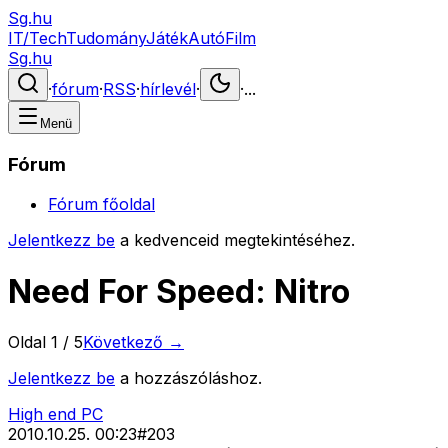
Sg.hu
IT/Tech
Tudomány
Játék
Autó
Film
Sg.hu
·
fórum
·
RSS
·
hírlevél
·
·
...
Menü
Fórum
Fórum főoldal
Jelentkezz be
a kedvenceid megtekintéséhez.
Need For Speed: Nitro
Oldal
1
/
5
Következő →
Jelentkezz be
a hozzászóláshoz.
High end PC
2010.10.25. 00:23
#
203