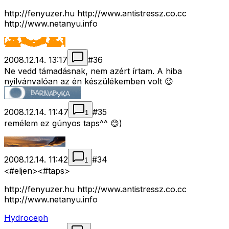
http://fenyuzer.hu http://www.antistressz.co.cc
http://www.netanyu.info
2008.12.14. 13:17
#
36
Ne vedd támadásnak, nem azért írtam. A hiba
nyilvánvalóan az én készülékemben volt 😉
2008.12.14. 11:47
#
35
1
remélem ez gúnyos taps^^ 😊)
2008.12.14. 11:42
#
34
1
<#eljen>
<#taps>
http://fenyuzer.hu http://www.antistressz.co.cc
http://www.netanyu.info
Hydroceph