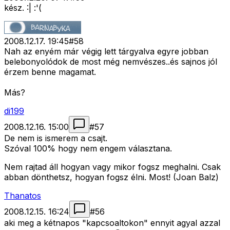
kész. :| :'(
2008.12.17. 19:45
#
58
Nah az enyém már végig lett tárgyalva egyre jobban
belebonyolódok de most még nemvészes..és sajnos jól
érzem benne magamat.
Más?
di199
2008.12.16. 15:00
#
57
De nem is ismerem a csajt.
Szóval 100% hogy nem engem választana.
Nem rajtad áll hogyan vagy mikor fogsz meghalni. Csak
abban dönthetsz, hogyan fogsz élni. Most! (Joan Balz)
Thanatos
2008.12.15. 16:24
#
56
aki meg a kétnapos "kapcsoaltokon" ennyit agyal azzal