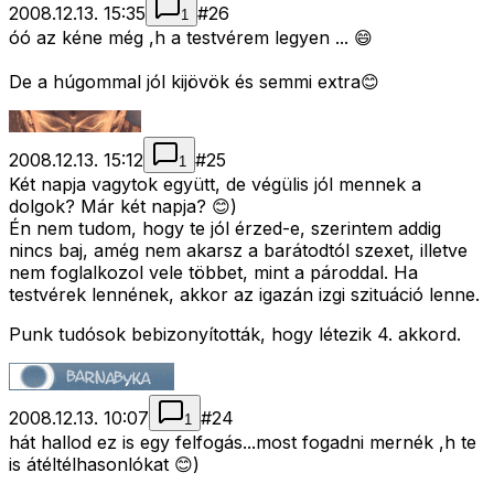
2008.12.13. 15:35
#
26
1
óó az kéne még ,h a testvérem legyen ... 😄
De a húgommal jól kijövök és semmi extra😊
2008.12.13. 15:12
#
25
1
Két napja vagytok együtt, de végülis jól mennek a
dolgok? Már két napja? 😊)
Én nem tudom, hogy te jól érzed-e, szerintem addig
nincs baj, amég nem akarsz a barátodtól szexet, illetve
nem foglalkozol vele többet, mint a pároddal. Ha
testvérek lennének, akkor az igazán izgi szituáció lenne.
Punk tudósok bebizonyították, hogy létezik 4. akkord.
2008.12.13. 10:07
#
24
1
hát hallod ez is egy felfogás...most fogadni mernék ,h te
is átéltélhasonlókat 😊)