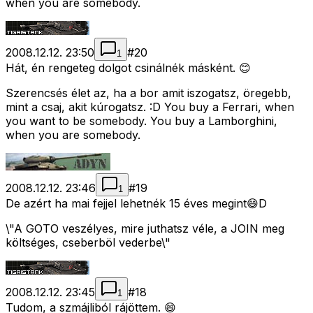
when you are somebody.
2008.12.12. 23:50
#
20
1
Hát, én rengeteg dolgot csinálnék másként. 😊
Szerencsés élet az, ha a bor amit iszogatsz, öregebb,
mint a csaj, akit kúrogatsz. :D You buy a Ferrari, when
you want to be somebody. You buy a Lamborghini,
when you are somebody.
2008.12.12. 23:46
#
19
1
De azért ha mai fejjel lehetnék 15 éves megint😄D
\"A GOTO veszélyes, mire juthatsz véle, a JOIN meg
költséges, cseberböl vederbe\"
2008.12.12. 23:45
#
18
1
Tudom, a szmájliból rájöttem. 😄