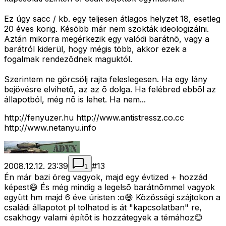
Ez úgy sacc / kb. egy teljesen átlagos helyzet 18, esetleg
20 éves korig. Késõbb már nem szokták ideologizálni.
Aztán mikorra megérkezik egy valódi barátnõ, vagy a
barátról kiderül, hogy mégis több, akkor ezek a
fogalmak rendezõdnek maguktól.
Szerintem ne görcsölj rajta feleslegesen. Ha egy lány
bejövésre elvihetõ, az az õ dolga. Ha felébred ebbõl az
állapotból, még nõ is lehet. Ha nem...
http://fenyuzer.hu http://www.antistressz.co.cc
http://www.netanyu.info
2008.12.12. 23:39
#
13
1
Én már bazi öreg vagyok, majd egy évtized + hozzád
képest😄 És még mindig a legelsõ barátnõmmel vagyok
együtt hm majd 6 éve úristen :o😄 Közösségi szájtokon a
családi állapotot pl tolhatod is át "kapcsolatban" re,
csakhogy valami építõt is hozzátegyek a témához😊