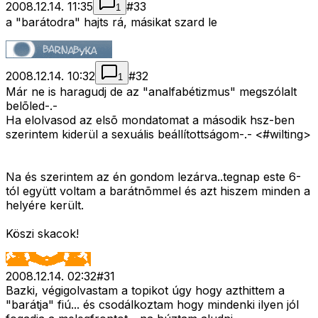
2008.12.14. 11:35
#
33
1
a "barátodra" hajts rá, másikat szard le
2008.12.14. 10:32
#
32
1
Már ne is haragudj de az "analfabétizmus" megszólalt
belõled-.-
Ha elolvasod az elsõ mondatomat a második hsz-ben
szerintem kiderül a sexuális beállítottságom-.- <#wilting>
Na és szerintem az én gondom lezárva..tegnap este 6-
tól együtt voltam a barátnõmmel és azt hiszem minden a
helyére került.
Köszi skacok!
2008.12.14. 02:32
#
31
Bazki, végigolvastam a topikot úgy hogy azthittem a
"barátja" fiú... és csodálkoztam hogy mindenki ilyen jól