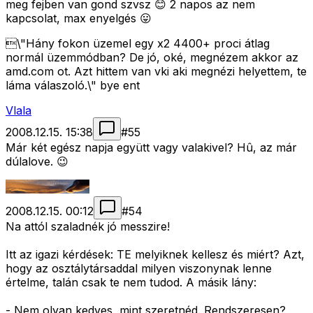
meg fejben van gond szvsz 😊 2 napos az nem
kapcsolat, max enyelgés 😛
\"Hány fokon üzemel egy x2 4400+ proci átlag
normál üzemmódban? De jó, oké, megnézem akkor az
amd.com ot. Azt hittem van vki aki megnézi helyettem, te
láma válaszoló.\" bye ent
Vlala
2008.12.15. 15:38
#
55
Már két egész napja együtt vagy valakivel? Hû, az már
dúlalove. 😉
2008.12.15. 00:12
#
54
Na attól szaladnék jó messzire!
Itt az igazi kérdések: TE melyiknek kellesz és miért? Azt,
hogy az osztálytársaddal milyen viszonynak lenne
értelme, talán csak te nem tudod. A másik lány:
- Nem olyan kedves, mint szeretnéd. Rendszeresen?