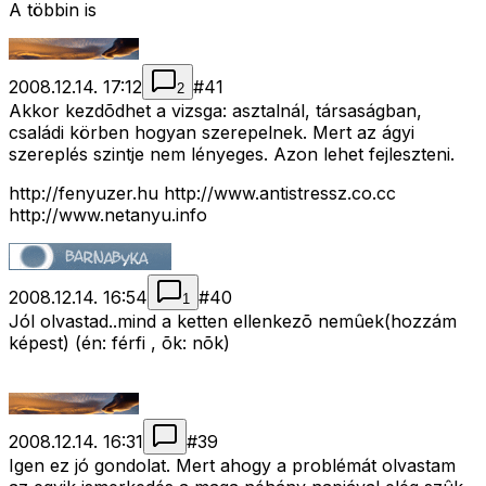
A többin is
2008.12.14. 17:12
#
41
2
Akkor kezdõdhet a vizsga: asztalnál, társaságban,
családi körben hogyan szerepelnek. Mert az ágyi
szereplés szintje nem lényeges. Azon lehet fejleszteni.
http://fenyuzer.hu http://www.antistressz.co.cc
http://www.netanyu.info
2008.12.14. 16:54
#
40
1
Jól olvastad..mind a ketten ellenkezõ nemûek(hozzám
képest) (én: férfi , õk: nõk)
2008.12.14. 16:31
#
39
Igen ez jó gondolat. Mert ahogy a problémát olvastam