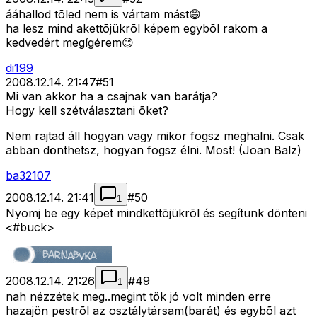
ááhallod tõled nem is vártam mást😄
ha lesz mind akettõjükrõl képem egybõl rakom a
kedvedért megígérem😊
di199
2008.12.14. 21:47
#
51
Mi van akkor ha a csajnak van barátja?
Hogy kell szétválasztani õket?
Nem rajtad áll hogyan vagy mikor fogsz meghalni. Csak
abban dönthetsz, hogyan fogsz élni. Most! (Joan Balz)
ba32107
2008.12.14. 21:41
#
50
1
Nyomj be egy képet mindkettõjükrõl és segítünk dönteni
<#buck>
2008.12.14. 21:26
#
49
1
nah nézzétek meg..megint tök jó volt minden erre
hazajön pestrõl az osztálytársam(barát) és egybõl azt