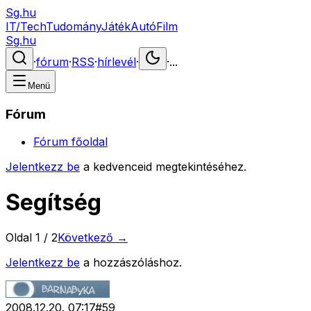
Sg.hu
IT/Tech
Tudomány
Játék
Autó
Film
Sg.hu
·
fórum
·
RSS
·
hírlevél
·
·
...
Menü
Fórum
Fórum főoldal
Jelentkezz be
a kedvenceid megtekintéséhez.
Segítség
Oldal
1
/
2
Következő →
Jelentkezz be
a hozzászóláshoz.
2008.12.20. 07:17
#
59