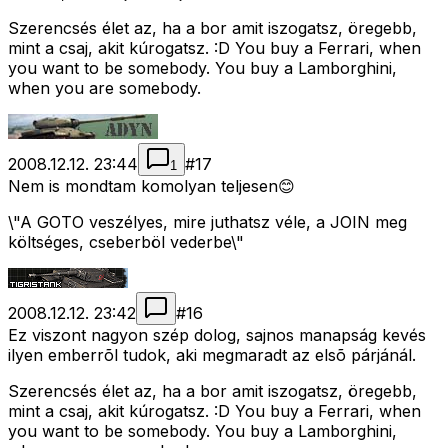
Szerencsés élet az, ha a bor amit iszogatsz, öregebb,
mint a csaj, akit kúrogatsz. :D You buy a Ferrari, when
you want to be somebody. You buy a Lamborghini,
when you are somebody.
2008.12.12. 23:44
#
17
1
Nem is mondtam komolyan teljesen😊
\"A GOTO veszélyes, mire juthatsz véle, a JOIN meg
költséges, cseberböl vederbe\"
2008.12.12. 23:42
#
16
Ez viszont nagyon szép dolog, sajnos manapság kevés
ilyen emberrõl tudok, aki megmaradt az elsõ párjánál.
Szerencsés élet az, ha a bor amit iszogatsz, öregebb,
mint a csaj, akit kúrogatsz. :D You buy a Ferrari, when
you want to be somebody. You buy a Lamborghini,