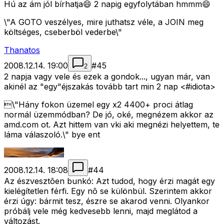
Hú az ám jól bírhatja😄 2 napig egyfolytában hmmm😄
\"A GOTO veszélyes, mire juthatsz véle, a JOIN meg
költséges, cseberböl vederbe\"
Thanatos
2008.12.14. 19:00
#
45
2
2 napja vagy vele és ezek a gondok..., ugyan már, van
akinél az "egy"éjszakás tovább tart min 2 nap <#idiota>
\"Hány fokon üzemel egy x2 4400+ proci átlag
normál üzemmódban? De jó, oké, megnézem akkor az
amd.com ot. Azt hittem van vki aki megnézi helyettem, te
láma válaszoló.\" bye ent
2008.12.14. 18:08
#
44
Az észvesztõen bunkó: Azt tudod, hogy érzi magát egy
kielégítetlen férfi. Egy nõ se különbül. Szerintem akkor
érzi úgy: bármit tesz, észre se akarod venni. Olyankor
próbálj vele még kedvesebb lenni, majd meglátod a
változást.