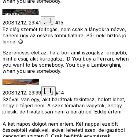
when you are somebody.
2008.12.12. 23:41
#
15
1
Ez elég szemét felfogás, nem csak a lányokra nézve,
hanem úgy az összes többi fiatalra. Bár neki biztos jó
lenne. 😊
Szerencsés élet az, ha a bor amit iszogatsz, öregebb,
mint a csaj, akit kúrogatsz. :D You buy a Ferrari, when
you want to be somebody. You buy a Lamborghini,
when you are somebody.
2008.12.12. 23:39
#
14
1
Szóval: van egy, akit barátnak tekintesz, holott lehet,
hogy õ téged nem. A szex témában vagytok, ahogy
jólesik, de hivatalosan nem a barátnõd. Eddig értem.
A két napos dolgot nem értem. Két nappal ezelõtt
összejöttél valakivel, akivel lehetett szex, de igazából
kapcsolati szinten 0. Csak bejöttök egymásnak.