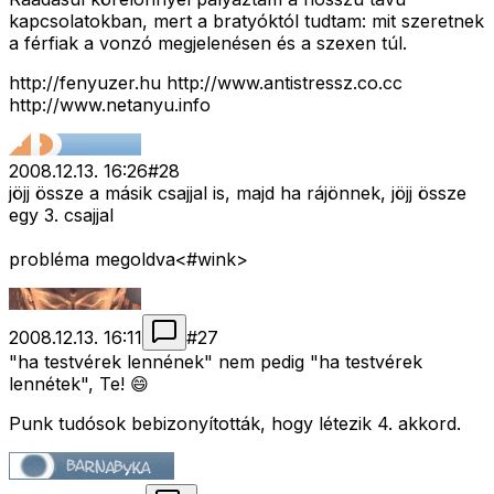
kapcsolatokban, mert a bratyóktól tudtam: mit szeretnek
a férfiak a vonzó megjelenésen és a szexen túl.
http://fenyuzer.hu http://www.antistressz.co.cc
http://www.netanyu.info
2008.12.13. 16:26
#
28
jöjj össze a másik csajjal is, majd ha rájönnek, jöjj össze
egy 3. csajjal
probléma megoldva<#wink>
2008.12.13. 16:11
#
27
"ha testvérek lennének" nem pedig "ha testvérek
lennétek", Te! 😄
Punk tudósok bebizonyították, hogy létezik 4. akkord.