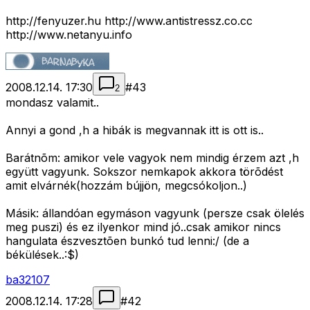
http://fenyuzer.hu http://www.antistressz.co.cc
http://www.netanyu.info
2008.12.14. 17:30
#
43
2
mondasz valamit..
Annyi a gond ,h a hibák is megvannak itt is ott is..
Barátnõm: amikor vele vagyok nem mindig érzem azt ,h
együtt vagyunk. Sokszor nemkapok akkora törõdést
amit elvárnék(hozzám bújjön, megcsókoljon..)
Másik: állandóan egymáson vagyunk (persze csak ölelés
meg puszi) és ez ilyenkor mind jó..csak amikor nincs
hangulata észvesztõen bunkó tud lenni:/ (de a
békülések..:$)
ba32107
2008.12.14. 17:28
#
42