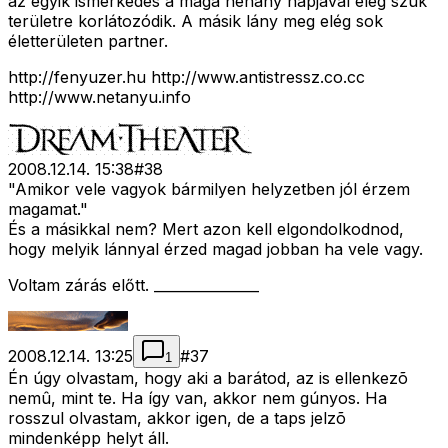
az egyik ismerkedés a maga néhány napjával elég szûk
területre korlátozódik. A másik lány meg elég sok
életterületen partner.
http://fenyuzer.hu http://www.antistressz.co.cc
http://www.netanyu.info
2008.12.14. 15:38
#
38
"Amikor vele vagyok bármilyen helyzetben jól érzem
magamat."
És a másikkal nem? Mert azon kell elgondolkodnod,
hogy melyik lánnyal érzed magad jobban ha vele vagy.
Voltam zárás előtt. _______________
2008.12.14. 13:25
#
37
1
Én úgy olvastam, hogy aki a barátod, az is ellenkezõ
nemû, mint te. Ha így van, akkor nem gúnyos. Ha
rosszul olvastam, akkor igen, de a taps jelzõ
mindenképp helyt áll.