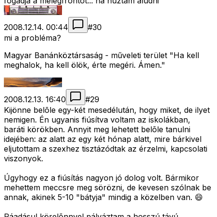
fogadja a melegfrontot... na húztam aludni
2008.12.14. 00:44
#
30
mi a probléma?
Magyar Banánköztársaság - műveleti terület "Ha kell
meghalok, ha kell ölök, érte megéri. Ámen."
2008.12.13. 16:40
#
29
Kijönne belõle egy-két mesedélután, hogy miket, de ilyet
nemigen. Én ugyanis fiúsítva voltam az iskolákban,
baráti körökben. Annyit meg lehetett belõle tanulni
idejében: az alatt az egy két hónap alatt, mire bárkivel
eljutottam a szexhez tisztázódtak az érzelmi, kapcsolati
viszonyok.
Úgyhogy ez a fiúsítás nagyon jó dolog volt. Bármikor
mehettem meccsre meg sörözni, de kevesen szólnak be
annak, akinek 5-10 "bátyja" mindig a közelben van. 😄
Ráadásul körelõnnyel pályáztam a hosszú távú