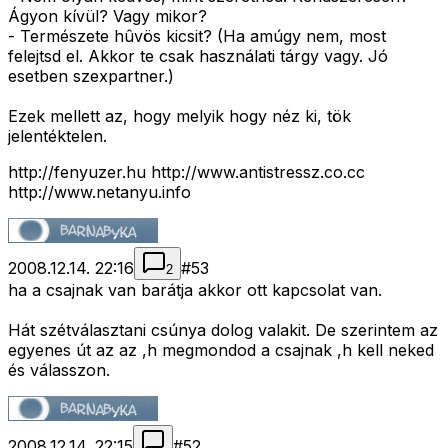
Ágyon kívül? Vagy mikor?
- Természete hûvös kicsit? (Ha amúgy nem, most
felejtsd el. Akkor te csak használati tárgy vagy. Jó
esetben szexpartner.)
Ezek mellett az, hogy melyik hogy néz ki, tök
jelentéktelen.
http://fenyuzer.hu http://www.antistressz.co.cc
http://www.netanyu.info
2008.12.14. 22:16
#
53
2
ha a csajnak van barátja akkor ott kapcsolat van.
Hát szétválasztani csúnya dolog valakit. De szerintem az
egyenes út az az ,h megmondod a csajnak ,h kell neked
és válasszon.
2008.12.14. 22:15
#
52