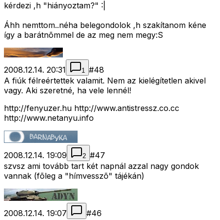
kérdezi ,h "hiányoztam?" :|
Áhh nemttom..néha belegondolok ,h szakítanom kéne
így a barátnõmmel de az meg nem megy:S
2008.12.14. 20:31
#
48
1
A fiúk félreértettek valamit. Nem az kielégítetlen akivel
vagy. Aki szeretné, ha vele lennél!
http://fenyuzer.hu http://www.antistressz.co.cc
http://www.netanyu.info
2008.12.14. 19:09
#
47
2
szvsz ami tovább tart két napnál azzal nagy gondok
vannak (fõleg a "hímvesszõ" tájékán)
2008.12.14. 19:07
#
46