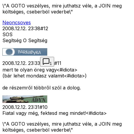
\"A GOTO veszélyes, mire juthatsz véle, a JOIN meg
költséges, cseberböl vederbe\"
Neoncsoves
2008.12.12. 23:38
#
12
SOS
Segítség O Segítség
2008.12.12. 23:33
#
11
1
mert te olyan öreg vagy<#idiota>
(bár lehet mondasz valamit<#idiota>
)
de részemrõl többrõl szól a dolog.
2008.12.12. 23:31
#
10
Fiatal vagy még, fektesd meg mindet!<#idiota>
\"A GOTO veszélyes, mire juthatsz véle, a JOIN meg
költséges, cseberböl vederbe\"