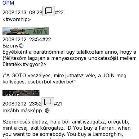
OPM
2008.12.13. 08:28
#
23
<#worship>
2008.12.12. 23:54
#
22
Bizony😊
Egyébként a barátnõmmel úgy találkoztam anno, hogy a
(fél)tesóm lagziján a menyasszonya unokatesóját mellém
ültették<#vigyor2>
\"A GOTO veszélyes, mire juthatsz véle, a JOIN meg
költséges, cseberböl vederbe\"
2008.12.12. 23:52
#
21
Inkább másképp. 😄
Szerencsés élet az, ha a bor amit iszogatsz, öregebb,
mint a csaj, akit kúrogatsz. :D You buy a Ferrari, when
you want to be somebody. You buy a Lamborghini,