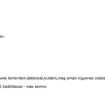
an.
 vele tömöriteni játékokat,küldeni,meg simán ingyenes oldal
ő beállítással - más semmi.