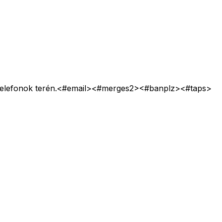
telefonok terén.<#email>
<#merges2>
<#banplz>
<#taps>