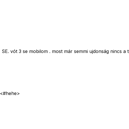
 SE. vót 3 se mobilom . most már semmi ujdonság nincs a 
l"<#hehe>