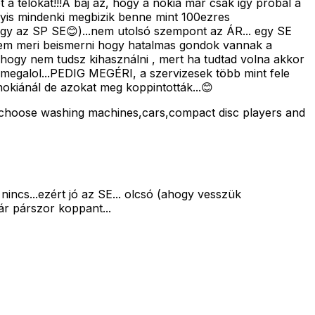
a telokat!!!A baj az, hogy a nokia már csak igy probál a
gyis mindenki megbizik benne mint 100ezres
vagy az SP SE😊)...nem utolsó szempont az ÁR... egy SE
 nem meri beismerni hogy hatalmas gondok vannak a
ti hogy nem tudsz kihasználni , mert ha tudtad volna akkor
 megalol...PEDIG MEGÉRI, a szervizesek több mint fele
nokiánál de azokat meg koppintották...😊
n,choose washing machines,cars,compact disc players and
nincs...ezért jó az SE... olcsó (ahogy vesszük
r párszor koppant...