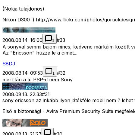
(Nokia tulajdonos)
Nikon D300 :) http://www.flickr.com/photos/goruckdesign
2008.08.14. 16:00
#
33
1
A sonyval semmi bajom nincs, kedvenc márkáim között v
Az "Ericsson" húzza le a címet...
S8DJ
2008.08.14. 09:53
#
32
1
mert tán a te PSP-d nem Sony
2008.08.13. 22:33
#
31
sony ericsson az inkább ilyen játékféle mobil nem ? lehet
Első a biztonság! - Avira Premium Security Suite megfelel
2008.08.13. 21:27
#
30