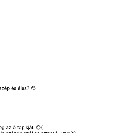
szép és éles? 😊
 az õ topikját. 😞(