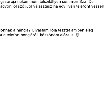
gszorója nekem nem tetszik!Ilyen semmien Sz.r. De
gyon jól szól!Jól választasz ha egy ilyen telefont veszel!
fonnak a hangja? Olvastam róla tesztet amiben elég
ót a telefon hangjáról, köszönöm elõre is. 😊