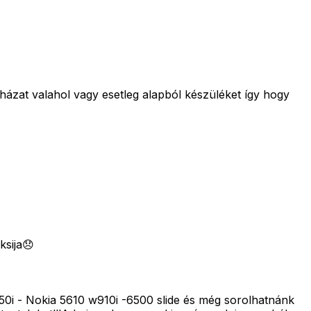
n házat valahol vagy esetleg alapból készüléket így hogy
ksija😞
w850i - Nokia 5610 w910i -6500 slide és még sorolhatnánk