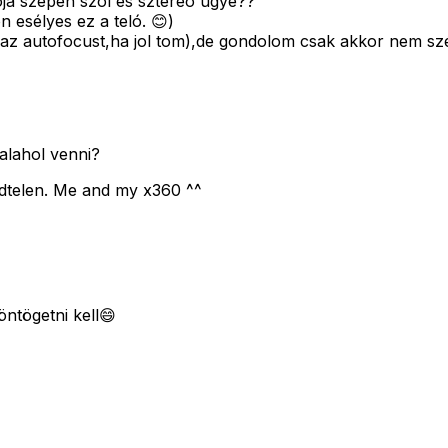
ja szépen szól és sztereó ugye??
 esélyes ez a teló. 😊)
 az autofocust,ha jol tom),de gondolom csak akkor nem sz
alahol venni?
dtelen. Me and my x360 ^^
öntögetni kell😄