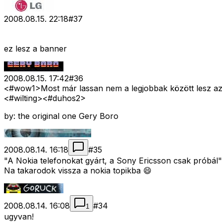
2008.08.15. 22:18
#
37
ez lesz a banner
2008.08.15. 17:42
#
36
<#wow1>
Most már lassan nem a legjobbak között lesz az
<#wilting>
<#duhos2>
by: the original one Gery Boro
2008.08.14. 16:18
#
35
"A Nokia telefonokat gyárt, a Sony Ericsson csak próbá
Na takarodok vissza a nokia topikba 😄
2008.08.14. 16:08
#
34
1
ugyvan!