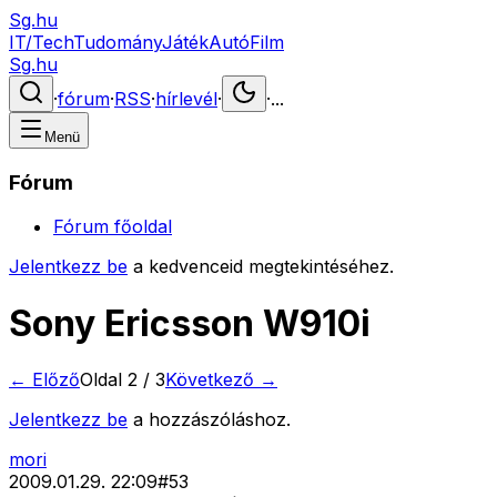
Sg.hu
IT/Tech
Tudomány
Játék
Autó
Film
Sg.hu
·
fórum
·
RSS
·
hírlevél
·
·
...
Menü
Fórum
Fórum főoldal
Jelentkezz be
a kedvenceid megtekintéséhez.
Sony Ericsson W910i
← Előző
Oldal
2
/
3
Következő →
Jelentkezz be
a hozzászóláshoz.
mori
2009.01.29. 22:09
#
53