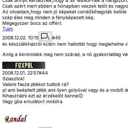
Csak annyit kérdeznék,hogy a SE w890i-nek a hangszóró
Csak azért mert ebben a hónapban veszek telót és nagyon
Az olvastam,hogy nem jó képeket csinál(kihagyták belõle
szép éles meg minden a fényképezett kép.
Mégegyszer bocs az offért.
Tujm
2008.12.02. 10:15
#
45
1
és készülékházról külön nem hallottál hogy meglehetne v
Amíg a körömlakk meg nem szárad, a nő gyakorlatilag vé
2008.12.01. 22:57
#
44
Sziasztok!
Valami fasza játékot tudtok rá?
pl ami beépitett játék ami ilyen golyóval vagy és a mobilt d
Kihasználni ezt az érzékelõt benne😊
Vagy gba emulátort mobilra