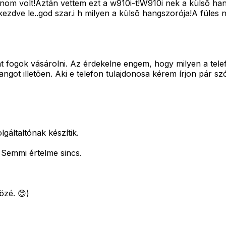
om volt!Aztán vettem ezt a w910i-t!W910i nek a külsõ han
zdve le..god szar.i h milyen a külsõ hangszorója!A füles na
nt fogok vásárolni. Az érdekelne engem, hogy milyen a tele
ngot illetõen. Aki e telefon tulajdonosa kérem írjon pár sz
gáltaltónak készítik.
Semmi értelme sincs.
özé. 😊)