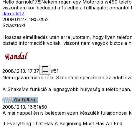
Hello darnold17!!!Nekem régen egy Motorola w490 telefon
viszont amikor bedugod a füledbe a füllhagatót onnantól ke
darnold17
2009.01.27. 19:57
#
52
Sziasztok!
Hosszas elmélkedés után arra jutottam, hogy ilyen telefo
biztató információk voltak, viszont nem vagyok biztos a ha
2008.12.13. 17:37
#
51
Nem igazán tudok róla. Szerintem speciálisan az adott szol
A ShakeMe funkció a legnagyobb hülyeség a telefonban. 
2008.12.13. 16:51
#
50
A mai nappal én is beléptem ezen készülék tulajdonosai k
If Everything That Has A Beginning Must Has An End