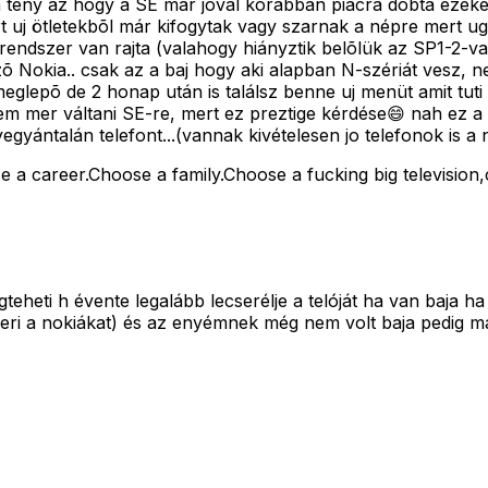
a tény az hogy a SE már joval korábban piacra dobta ezeket 
t uj ötletekbõl már kifogytak vagy szarnak a népre mert u
 rendszer van rajta (valahogy hiányztik belõlük az SP1-2-
õ Nokia.. csak az a baj hogy aki alapban N-szériát vesz,
y meglepõ de 2 honap után is találsz benne uj menüt amit tu
sem mer váltani SE-re, mert ez preztige kérdése😄 nah ez a
gyántalán telefont...(vannak kivételesen jo telefonok is a 
 a career.Choose a family.Choose a fucking big televisio
teheti h évente legalább lecserélje a telóját ha van baja ha 
ri a nokiákat) és az enyémnek még nem volt baja pedig má