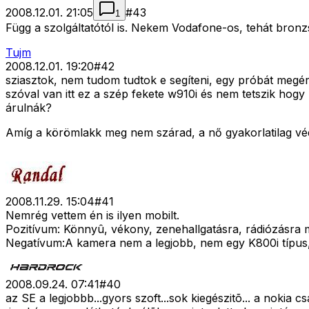
2008.12.01. 21:05
#
43
1
Függ a szolgáltatótól is. Nekem Vodafone-os, tehát bronz
Tujm
2008.12.01. 19:20
#
42
sziasztok, nem tudom tudtok e segíteni, egy próbát megé
szóval van itt ez a szép fekete w910i és nem tetszik hogy 
árulnák?
Amíg a körömlakk meg nem szárad, a nő gyakorlatilag vé
2008.11.29. 15:04
#
41
Nemrég vettem én is ilyen mobilt.
Pozitívum: Könnyû, vékony, zenehallgatásra, rádiózásra m
Negatívum:A kamera nem a legjobb, nem egy K800i típus, 
2008.09.24. 07:41
#
40
az SE a legjobbb...gyors szoft...sok kiegészitõ... a nokia