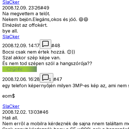
SlaCker
2008.12.09. 23:26
#
49
Na megvettem a telót.
Nekem bejön.Elegáns,okos és jóó. 😄😄
Elnézést az offokért.
bye all.
SlaCker
2008.12.09. 14:17
#
48
Bocsi csak nem értek hozzá. 😊))
Szal akkor szép képe van.
És nem tod szépen szól a hangszórója??
2008.12.06. 16:28
#
47
1
egy telefon képernyõjén milyen 3MP-es kép az, ami nem 
eom$
SlaCker
2008.12.02. 13:03
#
46
Hali all.
Nem errõl a mobilra kérdeznék de sajna nnem találtam meg