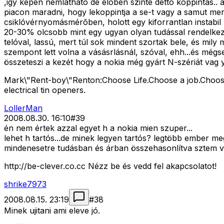
,igy képen nemlátható de élõben szinte detto koppintás.. 
piacon maradni, hogy lekoppintja a se-t vagy a samut mer
csiklóvérnyomásmérõben, holott egy kiforrantlan instabil
20-30% olcsobb mint egy ugyan olyan tudással rendelkez
telóval, lassú, mert túl sok mindent szortak bele, és mil
szempont lett volna a vásásrlásnál, szóval, ehh...és még
összeteszi a kezét hogy a nokia még gyárt N-szériát vag ye
Mark\"Rent-boy\"Renton:Choose Life.Choose a job.Choose
electrical tin openers.
LollerMan
2008.08.30. 16:10
#
39
én nem értek azzal egyet h a nokia mien szuper...
lehet h tartós...de minek legyen tartós? legtöbb ember meg
mindenesetre tudásban és árban összehasonlítva sztem ve
http://be-clever.co.cc Nézz be és vedd fel akapcsolatot!
shrike7973
2008.08.15. 23:19
#
38
Minek ujitani ami eleve jó.