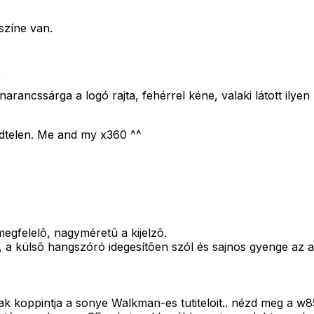
színe van.
r
narancssárga a logó rajta, fehérrel kéne, valaki látott ilye
dtelen. Me and my x360 ^^
egfelelõ, nagyméretû a kijelzõ.
a külsõ hangszóró idegesítõen szól és sajnos gyenge az a
 csak koppintja a sonye Walkman-es tutiteloit.. nézd meg a 