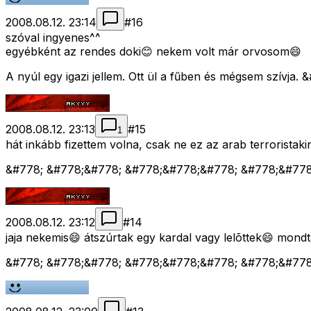
2008.08.12. 23:14
#
16
szóval ingyenes^^
egyébként az rendes doki😊 nekem volt már orvosom😄
A nyúl egy igazi jellem. Ott ül a fűben és mégsem szívja. 
2008.08.12. 23:13
#
15
1
hát inkább fizettem volna, csak ne ez az arab terrorista
&#778; &#778;&#778; &#778;&#778;&#778; &#778;&#77
2008.08.12. 23:12
#
14
jaja nekemis😄 átszúrtak egy kardal vagy lelõttek😄 mondt
&#778; &#778;&#778; &#778;&#778;&#778; &#778;&#77