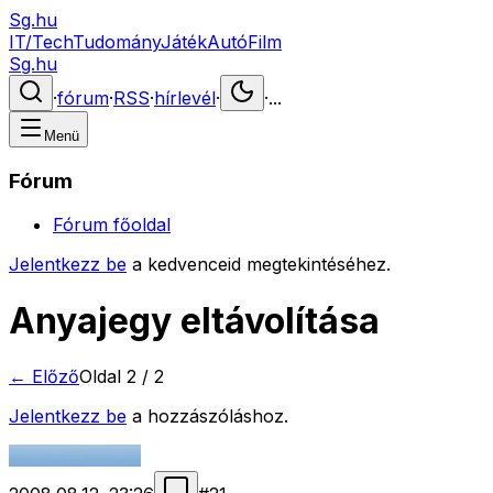
Sg.hu
IT/Tech
Tudomány
Játék
Autó
Film
Sg.hu
·
fórum
·
RSS
·
hírlevél
·
·
...
Menü
Fórum
Fórum főoldal
Jelentkezz be
a kedvenceid megtekintéséhez.
Anyajegy eltávolítása
← Előző
Oldal
2
/
2
Jelentkezz be
a hozzászóláshoz.