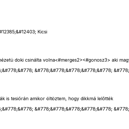
&#12385;&#12403; Kicsi
kinézetü doki csinálta volna<#merges2>
<#gonosz3>
aki magy
8;&#778;&#778; &#778;&#778;&#778;&#778;&#778; &#778
ák is tesiórán amikor öltöztem, hogy dikkmá lelõtték
8;&#778;&#778; &#778;&#778;&#778;&#778;&#778; &#778