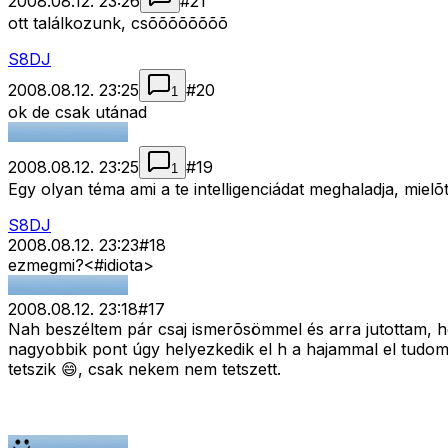
2008.08.12. 23:26
#
21
ott találkozunk, csõõõõõõõõ
S8DJ
2008.08.12. 23:25
#
20
1
ok de csak utánad
2008.08.12. 23:25
#
19
1
Egy olyan téma ami a te intelligenciádat meghaladja, miel
S8DJ
2008.08.12. 23:23
#
18
ezmegmi?<#idiota>
2008.08.12. 23:18
#
17
Nah beszéltem pár csaj ismerõsömmel és arra jutottam, 
nagyobbik pont úgy helyezkedik el h a hajammal el tudom ta
tetszik 😄, csak nekem nem tetszett.