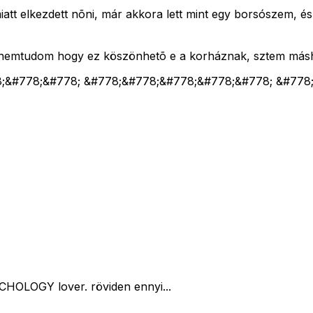
t elkezdett nõni, már akkora lett mint egy borsószem, és el
r nemtudom hogy ez köszönhetõ e a korháznak, sztem másho
8;&#778;&#778; &#778;&#778;&#778;&#778;&#778; &#778
OLOGY lover. röviden ennyi...