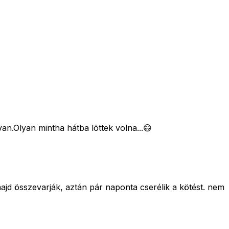
n.Olyan mintha hátba lõttek volna...😄
majd összevarják, aztán pár naponta cserélik a kötést. nem