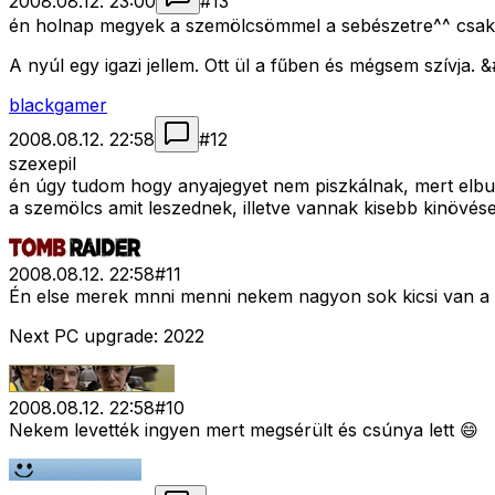
2008.08.12. 23:00
#
13
én holnap megyek a szemölcsömmel a sebészetre^^ csak 
A nyúl egy igazi jellem. Ott ül a fűben és mégsem szívja. 
blackgamer
2008.08.12. 22:58
#
12
szexepil
én úgy tudom hogy anyajegyet nem piszkálnak, mert elbu
a szemölcs amit leszednek, illetve vannak kisebb kinövés
2008.08.12. 22:58
#
11
Én else merek mnni menni nekem nagyon sok kicsi van a
Next PC upgrade: 2022
2008.08.12. 22:58
#
10
Nekem levették ingyen mert megsérült és csúnya lett 😄