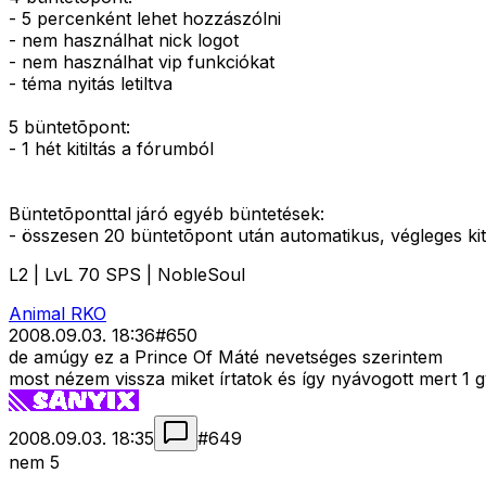
- 5 percenként lehet hozzászólni
- nem használhat nick logot
- nem használhat vip funkciókat
- téma nyitás letiltva
5 büntetõpont:
- 1 hét kitiltás a fórumból
Büntetõponttal járó egyéb büntetések:
- összesen 20 büntetõpont után automatikus, végleges kit
L2 | LvL 70 SPS | NobleSoul
Animal RKO
2008.09.03. 18:36
#
650
de amúgy ez a Prince Of Máté nevetséges szerintem
most nézem vissza miket írtatok és így nyávogott mert 1 
2008.09.03. 18:35
#
649
nem 5