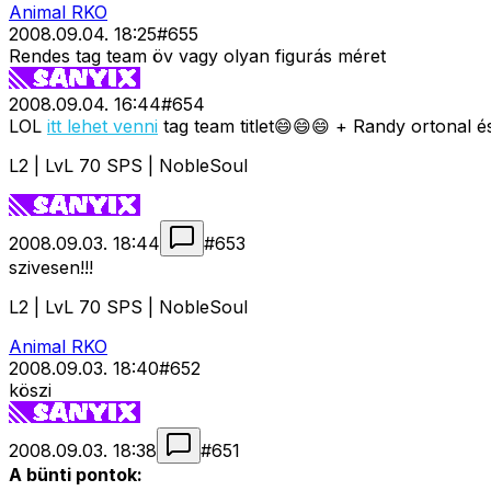
Animal RKO
2008.09.04. 18:25
#
655
Rendes tag team öv vagy olyan figurás méret
2008.09.04. 16:44
#
654
LOL
itt lehet venni
tag team titlet😄😄😄 + Randy ortonal é
L2 | LvL 70 SPS | NobleSoul
2008.09.03. 18:44
#
653
szivesen!!!
L2 | LvL 70 SPS | NobleSoul
Animal RKO
2008.09.03. 18:40
#
652
köszi
2008.09.03. 18:38
#
651
A bünti pontok: