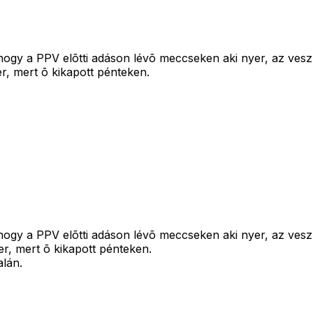
gy a PPV elõtti adáson lévõ meccseken aki nyer, az veszí
er, mert õ kikapott pénteken.
gy a PPV elõtti adáson lévõ meccseken aki nyer, az veszí
er, mert õ kikapott pénteken.
alán.