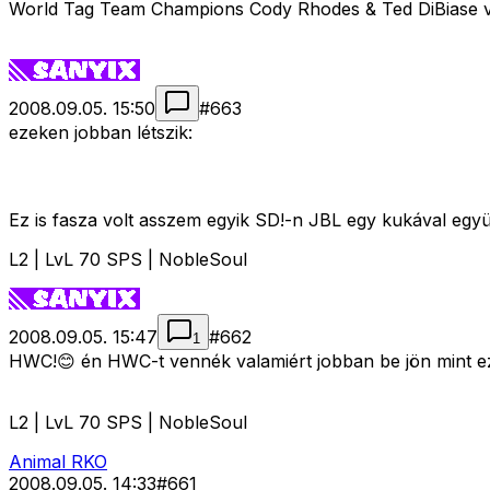
World Tag Team Champions Cody Rhodes & Ted DiBiase
2008.09.05. 15:50
#
663
ezeken jobban létszik:
Ez is fasza volt asszem egyik SD!-n JBL egy kukával együ
L2 | LvL 70 SPS | NobleSoul
2008.09.05. 15:47
#
662
1
HWC!😊 én HWC-t vennék valamiért jobban be jön mint ez 
L2 | LvL 70 SPS | NobleSoul
Animal RKO
2008.09.05. 14:33
#
661