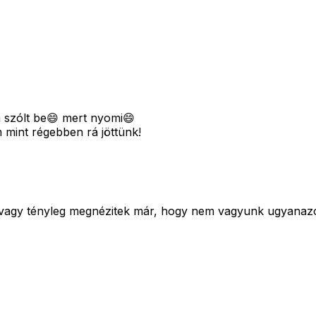
 szólt be😄 mert nyomi😄
mint régebben rá jöttünk!
k vagy tényleg megnézitek már, hogy nem vagyunk ugyanaz