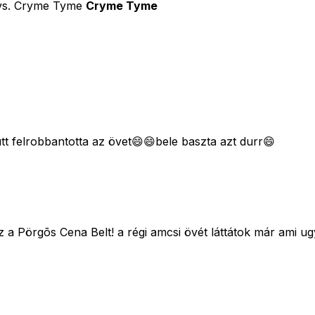
 vs. Cryme Tyme
Cryme Tyme
tt felrobbantotta az övet😄😄bele baszta azt durr😄
a Pörgõs Cena Belt! a régi amcsi övét láttátok már ami u