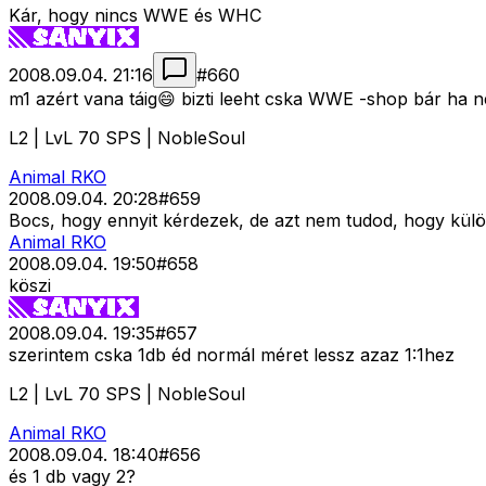
Kár, hogy nincs WWE és WHC
2008.09.04. 21:16
#
660
m1 azért vana táig😄 bizti leeht cska WWE -shop bár ha 
L2 | LvL 70 SPS | NobleSoul
Animal RKO
2008.09.04. 20:28
#
659
Bocs, hogy ennyit kérdezek, de azt nem tudod, hogy külö
Animal RKO
2008.09.04. 19:50
#
658
köszi
2008.09.04. 19:35
#
657
szerintem cska 1db éd normál méret lessz azaz 1:1hez
L2 | LvL 70 SPS | NobleSoul
Animal RKO
2008.09.04. 18:40
#
656
és 1 db vagy 2?