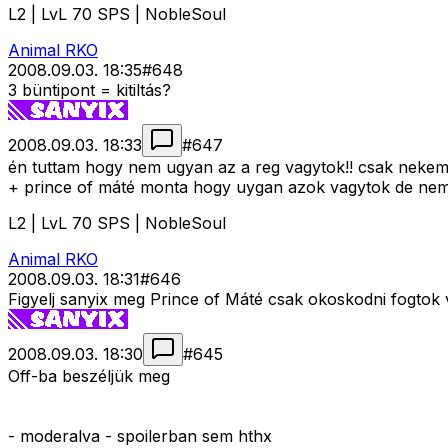
L2 | LvL 70 SPS | NobleSoul
Animal RKO
2008.09.03. 18:35
#
648
3 büntipont = kitiltás?
2008.09.03. 18:33
#
647
én tuttam hogy nem ugyan az a reg vagytok!! csak nekem
+ prince of máté monta hogy uygan azok vagytok de nem 
L2 | LvL 70 SPS | NobleSoul
Animal RKO
2008.09.03. 18:31
#
646
Figyelj sanyix meg Prince of Máté csak okoskodni fogto
2008.09.03. 18:30
#
645
Off-ba beszéljük meg
- moderalva - spoilerban sem hthx