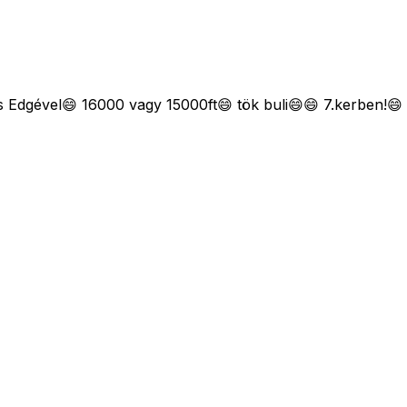
s Edgével😄 16000 vagy 15000ft😄 tök buli😄😄 7.kerben!😄