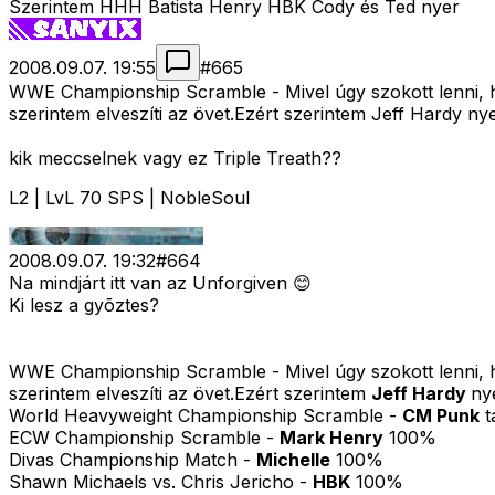
Szerintem HHH Batista Henry HBK Cody és Ted nyer
2008.09.07. 19:55
#
665
WWE Championship Scramble - Mivel úgy szokott lenni, ho
szerintem elveszíti az övet.Ezért szerintem Jeff Hardy ny
kik meccselnek vagy ez Triple Treath??
L2 | LvL 70 SPS | NobleSoul
2008.09.07. 19:32
#
664
Na mindjárt itt van az Unforgiven 😊
Ki lesz a gyõztes?
WWE Championship Scramble - Mivel úgy szokott lenni, ho
szerintem elveszíti az övet.Ezért szerintem
Jeff Hardy
ny
World Heavyweight Championship Scramble -
CM Punk
t
ECW Championship Scramble -
Mark Henry
100%
Divas Championship Match -
Michelle
100%
Shawn Michaels vs. Chris Jericho -
HBK
100%