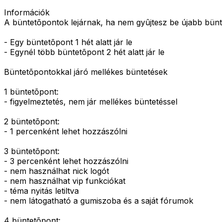
Információk
A büntetõpontok lejárnak, ha nem gyûjtesz be újabb bünt
- Egy büntetõpont 1 hét alatt jár le
- Egynél több büntetõpont 2 hét alatt jár le
Büntetõpontokkal járó mellékes büntetések
1 büntetõpont:
- figyelmeztetés, nem jár mellékes büntetéssel
2 büntetõpont:
- 1 percenként lehet hozzászólni
3 büntetõpont:
- 3 percenként lehet hozzászólni
- nem használhat nick logót
- nem használhat vip funkciókat
- téma nyitás letiltva
- nem látogatható a gumiszoba és a saját fórumok
4 büntetõpont: