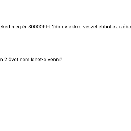
neked meg ér 30000Ft-t 2db öv akkro veszel ebbõl az izébõ
n 2 övet nem lehet-e venni?