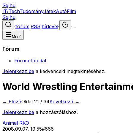
Sg.hu
IT/Tech
Tudomány
Játék
Autó
Film
Sg.hu
·
fórum
·
RSS
·
hírlevél
·
·
...
Menü
Fórum
Fórum főoldal
Jelentkezz be
a kedvenceid megtekintéséhez.
World Wrestling Entertainm
← Előző
Oldal
21
/
34
Következő →
Jelentkezz be
a hozzászóláshoz.
Animal RKO
2008.09.07. 19:55
#
666