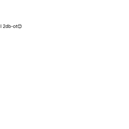
l 2db-ot😊