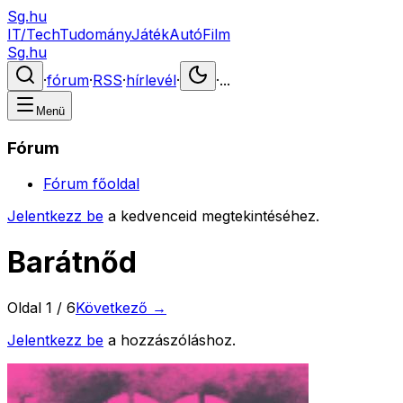
Sg.hu
IT/Tech
Tudomány
Játék
Autó
Film
Sg.hu
·
fórum
·
RSS
·
hírlevél
·
·
...
Menü
Fórum
Fórum főoldal
Jelentkezz be
a kedvenceid megtekintéséhez.
Barátnőd
Oldal
1
/
6
Következő →
Jelentkezz be
a hozzászóláshoz.