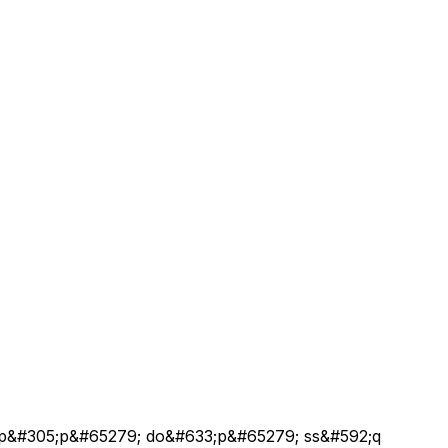
p&#305;p&#65279; do&#633;p&#65279; ss&#592;q