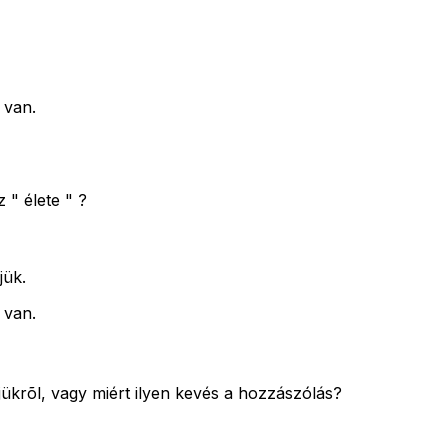
 van.
 " élete " ?
jük.
 van.
ükrõl, vagy miért ilyen kevés a hozzászólás?