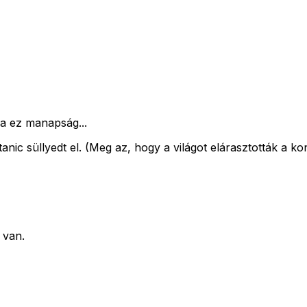
ka ez manapság...
itanic süllyedt el. (Meg az, hogy a világot elárasztották 
 van.