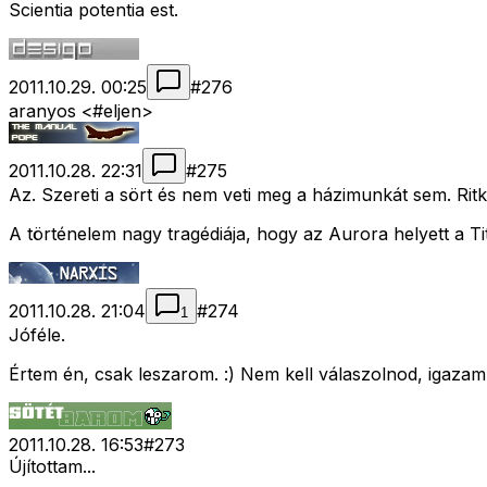
Scientia potentia est.
2011.10.29. 00:25
#
276
aranyos <#eljen>
2011.10.28. 22:31
#
275
Az. Szereti a sört és nem veti meg a házimunkát sem. Rit
A történelem nagy tragédiája, hogy az Aurora helyett a T
2011.10.28. 21:04
#
274
1
Jóféle.
Értem én, csak leszarom. :) Nem kell válaszolnod, igazam
2011.10.28. 16:53
#
273
Újítottam...