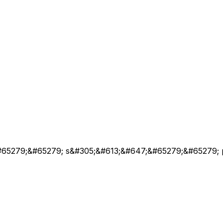
65279;&#65279; s&#305;&#613;&#647;&#65279;&#65279; 