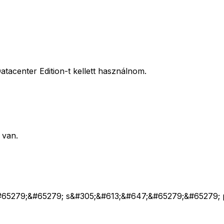
acenter Edition-t kellett használnom.
 van.
65279;&#65279; s&#305;&#613;&#647;&#65279;&#65279; 