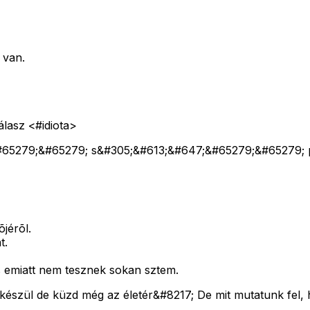
 van.
álasz <#idiota>
65279;&#65279; s&#305;&#613;&#647;&#65279;&#65279; 
jérõl.
t.
s emiatt nem tesznek sokan sztem.
 készül de küzd még az életér&#8217; De mit mutatunk fel, 