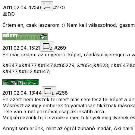
2011.02.04. 17:50
#
270
😄DD
Értem én, csak leszarom. :) Nem kell válaszolnod, igazam
2011.02.04. 15:21
#
269
2
Én már raktam az enyémrõl képet, ráadásul igen-igen a v
&#647;x&#477;&#647;&#65279; &#654;&#623; o&#647;&#
&#477;&#613;&#647;
2011.02.04. 13:44
#
268
1
Én azért nem teszek fel mert más sem tesz fel képet a bnõ
Másrészt az irigy emberek folyamatosan fikáznak másoka
Tele van a net pornóval,csapják inkább arra.
Megkérdeznék h jól szopik-e meg h lenyeli meg ilyenek é
Annyit sem érünk, mint az égről zuhanó madár, Aki halni