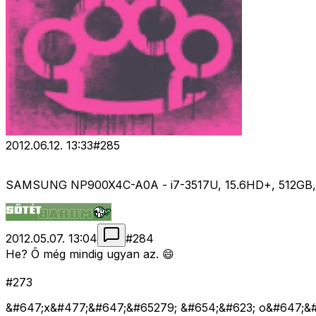
2012.06.12. 13:33
#
285
SAMSUNG NP900X4C-A0A - i7-3517U, 15.6HD+, 512GB, 8
2012.05.07. 13:04
#
284
He? Õ még mindig ugyan az. 😄
#273
&#647;x&#477;&#647;&#65279; &#654;&#623; o&#647;&#