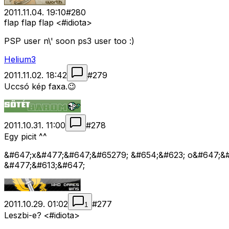
2011.11.04. 19:10
#
280
flap flap flap <#idiota>
PSP user n\' soon ps3 user too :)
Helium3
2011.11.02. 18:42
#
279
Uccsó kép faxa.😉
2011.10.31. 11:00
#
278
Egy picit ^^
&#647;x&#477;&#647;&#65279; &#654;&#623; o&#647;&#
&#477;&#613;&#647;
2011.10.29. 01:02
#
277
1
Leszbi-e? <#idiota>