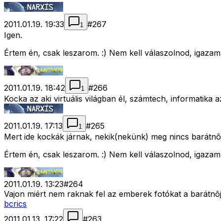
2011.01.19. 19:33
#
267
1
Igen.
Értem én, csak leszarom. :) Nem kell válaszolnod, igazam
2011.01.19. 18:42
#
266
1
Kocka az aki virtuális világban él, számtech, informatika az
2011.01.19. 17:13
#
265
1
Mert ide kockák járnak, nekik(nekünk) meg nincs barátnõ
Értem én, csak leszarom. :) Nem kell válaszolnod, igazam
2011.01.19. 13:23
#
264
Vajon miért nem raknak fel az emberek fotókat a barátnõj
bcrics
2011.01.13. 17:22
#
263