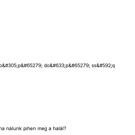
p&#305;p&#65279; do&#633;p&#65279; ss&#592;q
ha nálunk pihen meg a halál?