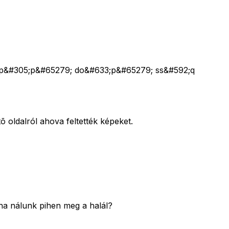
p&#305;p&#65279; do&#633;p&#65279; ss&#592;q
õ oldalról ahova feltették képeket.
ha nálunk pihen meg a halál?