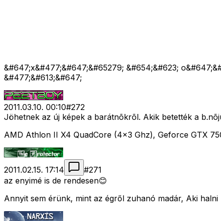
&#647;x&#477;&#647;&#65279; &#654;&#623; o&#647;&#
&#477;&#613;&#647;
2011.03.10. 00:10
#
272
Jöhetnek az új képek a barátnõkrõl. Akik betették a b.nõjü
AMD Athlon II X4 QuadCore (4x3 Ghz), Geforce GTX 75
2011.02.15. 17:14
#
271
az enyimé is de rendesen😊
Annyit sem érünk, mint az égről zuhanó madár, Aki halni