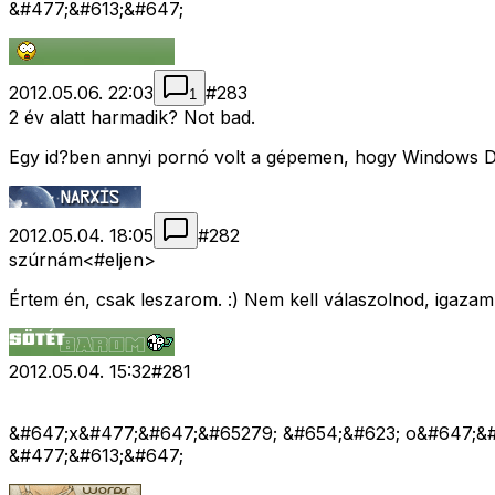
&#477;&#613;&#647;
2012.05.06. 22:03
#
283
1
2 év alatt harmadik? Not bad.
Egy id?ben annyi pornó volt a gépemen, hogy Windows Dat
2012.05.04. 18:05
#
282
szúrnám<#eljen>
Értem én, csak leszarom. :) Nem kell válaszolnod, igazam
2012.05.04. 15:32
#
281
&#647;x&#477;&#647;&#65279; &#654;&#623; o&#647;&#
&#477;&#613;&#647;