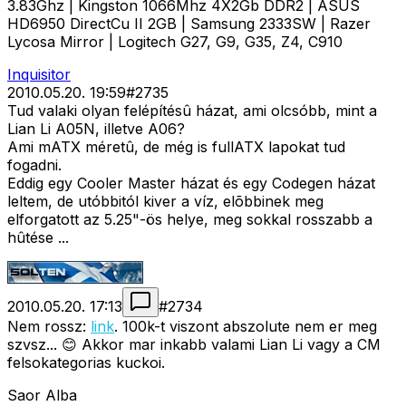
3.83Ghz | Kingston 1066Mhz 4X2Gb DDR2 | ASUS
HD6950 DirectCu II 2GB | Samsung 2333SW | Razer
Lycosa Mirror | Logitech G27, G9, G35, Z4, C910
Inquisitor
2010.05.20. 19:59
#
2735
Tud valaki olyan felépítésû házat, ami olcsóbb, mint a
Lian Li A05N, illetve A06?
Ami mATX méretû, de még is fullATX lapokat tud
fogadni.
Eddig egy Cooler Master házat és egy Codegen házat
leltem, de utóbbitól kiver a víz, elõbbinek meg
elforgatott az 5.25"-ös helye, meg sokkal rosszabb a
hûtése ...
2010.05.20. 17:13
#
2734
Nem rossz:
link
. 100k-t viszont abszolute nem er meg
szvsz... 😊 Akkor mar inkabb valami Lian Li vagy a CM
felsokategorias kuckoi.
Saor Alba