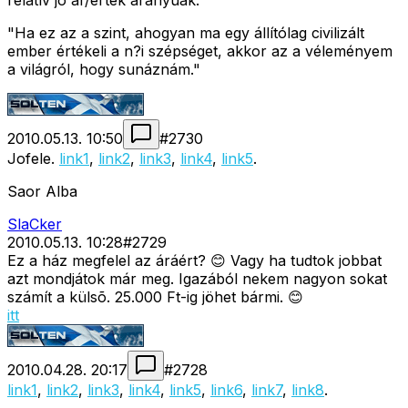
relatív jó ár/érték arányúak.
"Ha ez az a szint, ahogyan ma egy állítólag civilizált
ember értékeli a n?i szépséget, akkor az a véleményem
a világról, hogy sunáznám."
2010.05.13. 10:50
#
2730
Jofele.
link1
,
link2
,
link3
,
link4
,
link5
.
Saor Alba
SlaCker
2010.05.13. 10:28
#
2729
Ez a ház megfelel az áráért? 😊 Vagy ha tudtok jobbat
azt mondjátok már meg. Igazából nekem nagyon sokat
számít a külsõ. 25.000 Ft-ig jöhet bármi. 😊
itt
2010.04.28. 20:17
#
2728
link1
,
link2
,
link3
,
link4
,
link5
,
link6
,
link7
,
link8
.