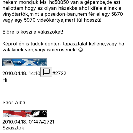
nekem mondjuk Msi hd58850 van a gépembe,de azt
hallottam hogy az olyan házakba ahol kifele állnak a
vinyótartók,mint a poseidon-ban,nem fér el egy 5870
vagy egy 5970 videókártya,mert túl hosszú!
Elõre is köszi a válaszokat!
Képrõl én is tudok dönteni,tapasztalat kellene,vagy ha
valakinek van,vagy ismerõsének! 😊
2010.04.18. 14:10
#
2722
Hi
Saor Alba
2010.04.18. 01:47
#
2721
Sziasztok