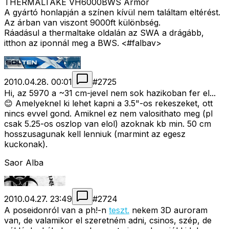
THERMALTAKE VH6000BWS Armor
A gyártó honlapján a színen kívül nem találtam eltérést.
Az árban van viszont 9000ft különbség.
Ráadásul a thermaltake oldalán az SWA a drágább,
itthon az iponnál meg a BWS. <#falbav>
2010.04.28. 00:01
#
2725
Hi, az 5970 a ~31 cm-jevel nem sok hazikoban fer el...
😊 Amelyeknel ki lehet kapni a 3.5"-os rekeszeket, ott
nincs evvel gond. Amiknel ez nem valosithato meg (pl
csak 5.25-os oszlop van elol) azoknak kb min. 50 cm
hosszusagunak kell lenniuk (marmint az egesz
kuckonak).
Saor Alba
2010.04.27. 23:49
#
2724
A poseidonról van a ph!-n
teszt.
nekem 3D auroram
van, de valamikor el szeretném adni, csinos, szép, de