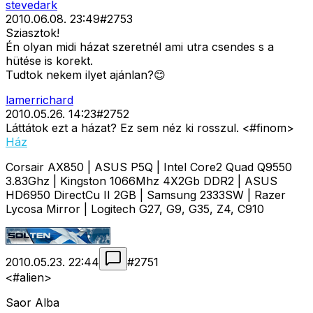
stevedark
2010.06.08. 23:49
#
2753
Sziasztok!
Én olyan midi házat szeretnél ami utra csendes s a
hütése is korekt.
Tudtok nekem ilyet ajánlan?😊
lamerrichard
2010.05.26. 14:23
#
2752
Láttátok ezt a házat? Ez sem néz ki rosszul. <#finom>
Ház
Corsair AX850 | ASUS P5Q | Intel Core2 Quad Q9550
3.83Ghz | Kingston 1066Mhz 4X2Gb DDR2 | ASUS
HD6950 DirectCu II 2GB | Samsung 2333SW | Razer
Lycosa Mirror | Logitech G27, G9, G35, Z4, C910
2010.05.23. 22:44
#
2751
<#alien>
Saor Alba