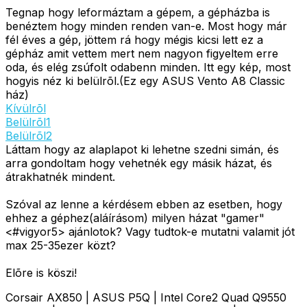
Tegnap hogy leformáztam a gépem, a gépházba is
benéztem hogy minden renden van-e. Most hogy már
fél éves a gép, jöttem rá hogy mégis kicsi lett ez a
gépház amit vettem mert nem nagyon figyeltem erre
oda, és elég zsúfolt odabenn minden. Itt egy kép, most
hogyis néz ki belülrõl.(Ez egy ASUS Vento A8 Classic
ház)
Kívülrõl
Belülrõl1
Belülrõl2
Láttam hogy az alaplapot ki lehetne szedni simán, és
arra gondoltam hogy vehetnék egy másik házat, és
átrakhatnék mindent.
Szóval az lenne a kérdésem ebben az esetben, hogy
ehhez a géphez(aláírásom) milyen házat "gamer"
<#vigyor5>
ajánlotok? Vagy tudtok-e mutatni valamit jót
max 25-35ezer közt?
Elõre is köszi!
Corsair AX850 | ASUS P5Q | Intel Core2 Quad Q9550