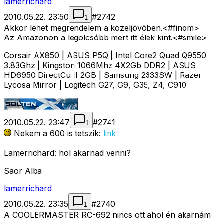
lamerrichard
2010.05.22. 23:50
#
2742
1
Akkor lehet megrendelem a közeljövõben.<#finom>
Az Amazonon a legolcsóbb mert itt élek kint.<#smile>
Corsair AX850 | ASUS P5Q | Intel Core2 Quad Q9550
3.83Ghz | Kingston 1066Mhz 4X2Gb DDR2 | ASUS
HD6950 DirectCu II 2GB | Samsung 2333SW | Razer
Lycosa Mirror | Logitech G27, G9, G35, Z4, C910
2010.05.22. 23:47
#
2741
1
Nekem a 600 is tetszik:
link
Lamerrichard: hol akarnad venni?
Saor Alba
lamerrichard
2010.05.22. 23:35
#
2740
1
A COOLERMASTER RC-692 nincs ott ahol én akarnám