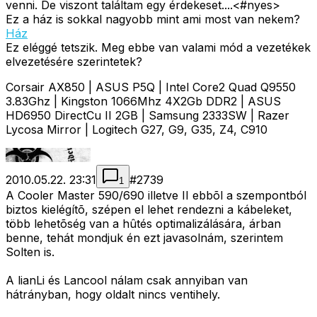
venni. De viszont találtam egy érdekeset....<#nyes>
Ez a ház is sokkal nagyobb mint ami most van nekem?
Ház
Ez eléggé tetszik. Meg ebbe van valami mód a vezetékek
elvezetésére szerintetek?
Corsair AX850 | ASUS P5Q | Intel Core2 Quad Q9550
3.83Ghz | Kingston 1066Mhz 4X2Gb DDR2 | ASUS
HD6950 DirectCu II 2GB | Samsung 2333SW | Razer
Lycosa Mirror | Logitech G27, G9, G35, Z4, C910
2010.05.22. 23:31
#
2739
1
A Cooler Master 590/690 illetve II ebbõl a szempontból
biztos kielégítõ, szépen el lehet rendezni a kábeleket,
több lehetõség van a hûtés optimalizálására, árban
benne, tehát mondjuk én ezt javasolnám, szerintem
Solten is.
A lianLi és Lancool nálam csak annyiban van
hátrányban, hogy oldalt nincs ventihely.