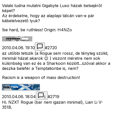
Valaki tudna mutatni Gigabyte Luxo házak belsejérõl
képet?
Az érdekelne, hogy az alaplapi tálcán van-e pár
kábelelvezetõ lyuk?
!be hard, be ruthless! Origin: H4NZo
2010.04.06. 19:10
#
2720
az utóbbi tetszik (a Rogue sem rossz, de tényleg szolid,
minimál házat akarok 😉 ) viszont méretre nem sok
különbség van ez és a Sharkoon között...szóval akkor a
deszka belefér a Temptationbe is, nem?
Racism is a weapon of mass destruction!
2010.04.06. 18:04
#
2719
1
Hi. NZXT Rogue (bar nem igazan minimal), Lian Li V-
351B.