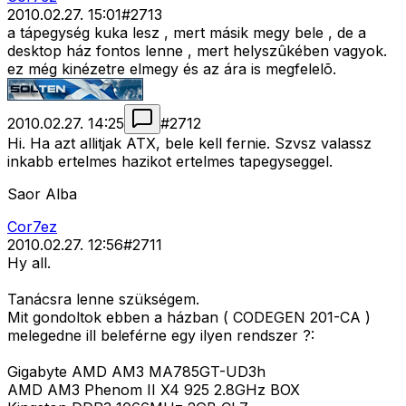
2010.02.27. 15:01
#
2713
a tápegység kuka lesz , mert másik megy bele , de a
desktop ház fontos lenne , mert helyszûkében vagyok.
ez még kinézetre elmegy és az ára is megfelelõ.
2010.02.27. 14:25
#
2712
Hi. Ha azt allitjak ATX, bele kell fernie. Szvsz valassz
inkabb ertelmes hazikot ertelmes tapegyseggel.
Saor Alba
Cor7ez
2010.02.27. 12:56
#
2711
Hy all.
Tanácsra lenne szükségem.
Mit gondoltok ebben a házban ( CODEGEN 201-CA )
melegedne ill beleférne egy ilyen rendszer ?:
Gigabyte AMD AM3 MA785GT-UD3h
AMD AM3 Phenom II X4 925 2.8GHz BOX