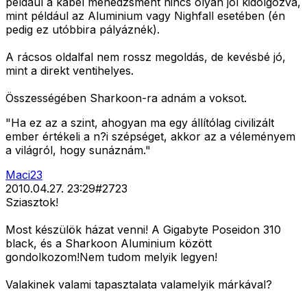
például a kábel menedzsment nincs olyan jól kidolgozva,
mint például az Aluminium vagy Nighfall esetében (én
pedig ez utóbbira pályáznék).
A rácsos oldalfal nem rossz megoldás, de kevésbé jó,
mint a direkt ventihelyes.
Összességében Sharkoon-ra adnám a voksot.
"Ha ez az a szint, ahogyan ma egy állítólag civilizált
ember értékeli a n?i szépséget, akkor az a véleményem
a világról, hogy sunáznám."
Maci23
2010.04.27. 23:29
#
2723
Sziasztok!
Most készülök házat venni! A Gigabyte Poseidon 310
black, és a Sharkoon Aluminium között
gondolkozom!Nem tudom melyik legyen!
Valakinek valami tapasztalata valamelyik márkával?