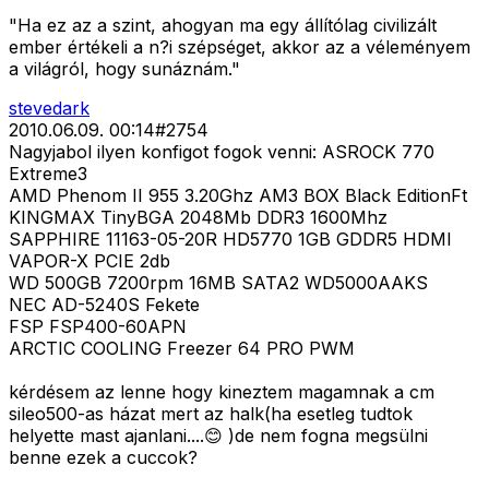
"Ha ez az a szint, ahogyan ma egy állítólag civilizált
ember értékeli a n?i szépséget, akkor az a véleményem
a világról, hogy sunáznám."
stevedark
2010.06.09. 00:14
#
2754
Nagyjabol ilyen konfigot fogok venni: ASROCK 770
Extreme3
AMD Phenom II 955 3.20Ghz AM3 BOX Black EditionFt
KINGMAX TinyBGA 2048Mb DDR3 1600Mhz
SAPPHIRE 11163-05-20R HD5770 1GB GDDR5 HDMI
VAPOR-X PCIE 2db
WD 500GB 7200rpm 16MB SATA2 WD5000AAKS
NEC AD-5240S Fekete
FSP FSP400-60APN
ARCTIC COOLING Freezer 64 PRO PWM
kérdésem az lenne hogy kineztem magamnak a cm
sileo500-as házat mert az halk(ha esetleg tudtok
helyette mast ajanlani....😊 )de nem fogna megsülni
benne ezek a cuccok?