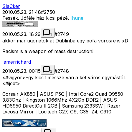
SlaCker
2010.05.23. 21:48
#
2750
Tessék. Jóféle ház kicsi pézé.
Ihune
2010.05.23. 18:29
#
2749
1
akkor mar ugorjatok at Dublinba egy pofa vorosre is xD
Racism is a weapon of mass destruction!
lamerrichard
2010.05.23. 00:15
#
2748
1
<#vigyor>
Egy kicsit messze van a két város egymástól.
<#ijedt>
Corsair AX850 | ASUS P5Q | Intel Core2 Quad Q9550
3.83Ghz | Kingston 1066Mhz 4X2Gb DDR2 | ASUS
HD6950 DirectCu II 2GB | Samsung 2333SW | Razer
Lycosa Mirror | Logitech G27, G9, G35, Z4, C910