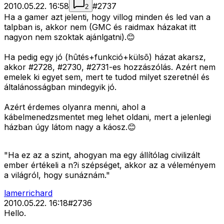
2010.05.22. 16:58
#
2737
2
Ha a gamer azt jelenti, hogy villog minden és led van a
talpban is, akkor nem (GMC és raidmax házakat itt
nagyon nem szoktak ajánlgatni).😊
Ha pedig egy jó (hûtés+funkció+külsõ) házat akarsz,
akkor #2728, #2730, #2731-es hozzászólás. Azért nem
emelek ki egyet sem, mert te tudod milyet szeretnél és
általánosságban mindegyik jó.
Azért érdemes olyanra menni, ahol a
kábelmenedzsmentet meg lehet oldani, mert a jelenlegi
házban úgy látom nagy a káosz.😊
"Ha ez az a szint, ahogyan ma egy állítólag civilizált
ember értékeli a n?i szépséget, akkor az a véleményem
a világról, hogy sunáznám."
lamerrichard
2010.05.22. 16:18
#
2736
Hello.