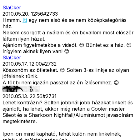
SlaCker
2010.05.20. 12:56
#
2733
Hmmm.
Itt
egy nem alsó és se nem középkategóriás
ház.
Nekem csorgott a nyálam és én bevallom most elõször
láttam ilyen házat.
Ajánlom figyelmetekbe a videót. 😊 Büntet ez a ház. 😊
Irígylem akinek ilyen van! 😊
SlaCker
2010.05.17. 12:00
#
2732
Köszönöm az ötleteket. 😊 Solten 3-as linkje az olyan
jófélének tûnik.
A többi nem igazán passzol az én ízlésemhez. 😊
2010.05.13. 22:56
#
2731
Lehet kontrázni? Solten jobbnál jobb házakat linkelt és
ajánlott, ha lehet, akkor még netán a Cooler master
Sileot és a Sharkoon Nightfall/Aluminiumot javasolnám
megtekintésre.
Ipon-on mind kapható, tehát külön nem linkelnék,