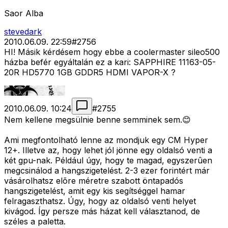
Saor Alba
stevedark
2010.06.09. 22:59
#
2756
HI! Másik kérdésem hogy ebbe a coolermaster sileo500
házba befér egyáltalán ez a kari: SAPPHIRE 11163-05-
20R HD5770 1GB GDDR5 HDMI VAPOR-X ?
2010.06.09. 10:24
#
2755
Nem kellene megsülnie benne semminek sem.😊
Ami megfontolható lenne az mondjuk egy CM Hyper
12+. Illetve az, hogy lehet jól jönne egy oldalsó venti a
két gpu-nak. Például úgy, hogy te magad, egyszerûen
megcsinálod a hangszigetelést. 2-3 ezer forintért már
vásárolhatsz elõre méretre szabott öntapadós
hangszigetelést, amit egy kis segítséggel hamar
felragaszthatsz. Úgy, hogy az oldalsó venti helyet
kivágod. Így persze más házat kell választanod, de
széles a paletta.