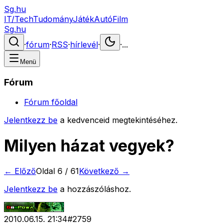
Sg.hu
IT/Tech
Tudomány
Játék
Autó
Film
Sg.hu
·
fórum
·
RSS
·
hírlevél
·
·
...
Menü
Fórum
Fórum főoldal
Jelentkezz be
a kedvenceid megtekintéséhez.
Milyen házat vegyek?
← Előző
Oldal
6
/
61
Következő →
Jelentkezz be
a hozzászóláshoz.
2010.06.15. 21:34
#
2759