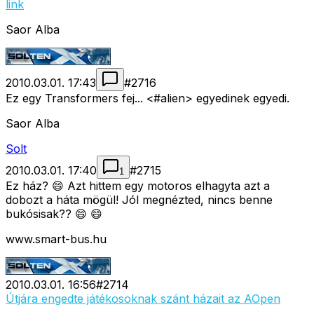
link
Saor Alba
2010.03.01. 17:43
#
2716
Ez egy Transformers fej... <#alien>
egyedinek egyedi.
Saor Alba
Solt
2010.03.01. 17:40
#
2715
1
Ez ház? 😄 Azt hittem egy motoros elhagyta azt a
dobozt a háta mögül! Jól megnézted, nincs benne
bukósisak?? 😄 😄
www.smart-bus.hu
2010.03.01. 16:56
#
2714
Útjára engedte játékosoknak szánt házait az AOpen