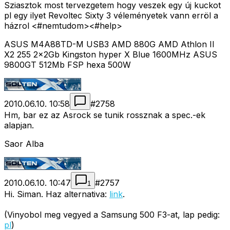
Sziasztok most tervezgetem hogy veszek egy új kuckot
pl egy ilyet Revoltec Sixty 3 véleményetek vann erröl a
házrol <#nemtudom>
<#help>
ASUS M4A88TD-M USB3 AMD 880G AMD Athlon II
X2 255 2x2Gb Kingston hyper X Blue 1600MHz ASUS
9800GT 512Mb FSP hexa 500W
2010.06.10. 10:58
#
2758
Hm, bar ez az Asrock se tunik rossznak a spec.-ek
alapjan.
Saor Alba
2010.06.10. 10:47
#
2757
1
Hi. Siman. Haz alternativa:
link
.
(Vinyobol meg vegyed a Samsung 500 F3-at, lap pedig:
pl
)