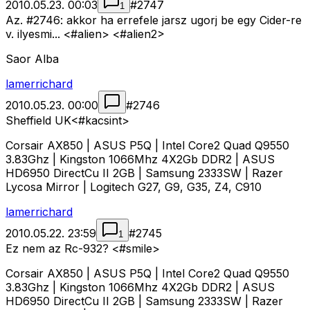
2010.05.23. 00:03
#
2747
1
Az. #2746: akkor ha errefele jarsz ugorj be egy Cider-re
v. ilyesmi... <#alien>
<#alien2>
Saor Alba
lamerrichard
2010.05.23. 00:00
#
2746
Sheffield UK<#kacsint>
Corsair AX850 | ASUS P5Q | Intel Core2 Quad Q9550
3.83Ghz | Kingston 1066Mhz 4X2Gb DDR2 | ASUS
HD6950 DirectCu II 2GB | Samsung 2333SW | Razer
Lycosa Mirror | Logitech G27, G9, G35, Z4, C910
lamerrichard
2010.05.22. 23:59
#
2745
1
Ez nem az Rc-932? <#smile>
Corsair AX850 | ASUS P5Q | Intel Core2 Quad Q9550
3.83Ghz | Kingston 1066Mhz 4X2Gb DDR2 | ASUS
HD6950 DirectCu II 2GB | Samsung 2333SW | Razer