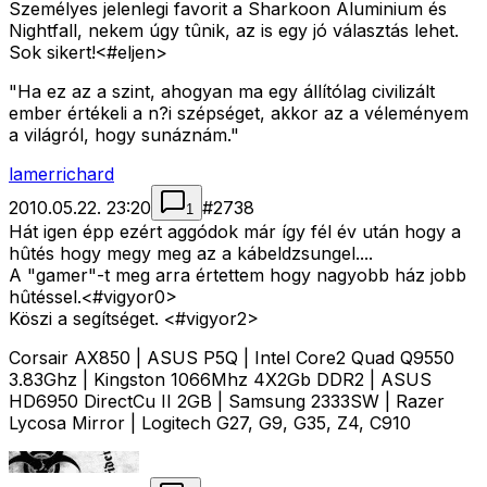
Személyes jelenlegi favorit a Sharkoon Aluminium és
Nightfall, nekem úgy tûnik, az is egy jó választás lehet.
Sok sikert!<#eljen>
"Ha ez az a szint, ahogyan ma egy állítólag civilizált
ember értékeli a n?i szépséget, akkor az a véleményem
a világról, hogy sunáznám."
lamerrichard
2010.05.22. 23:20
#
2738
1
Hát igen épp ezért aggódok már így fél év után hogy a
hûtés hogy megy meg az a kábeldzsungel....
A "gamer"-t meg arra értettem hogy nagyobb ház jobb
hûtéssel.<#vigyor0>
Köszi a segítséget. <#vigyor2>
Corsair AX850 | ASUS P5Q | Intel Core2 Quad Q9550
3.83Ghz | Kingston 1066Mhz 4X2Gb DDR2 | ASUS
HD6950 DirectCu II 2GB | Samsung 2333SW | Razer
Lycosa Mirror | Logitech G27, G9, G35, Z4, C910