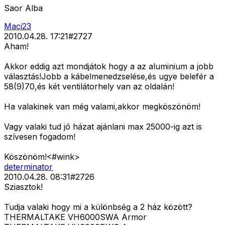
Saor Alba
Maci23
2010.04.28. 17:21
#
2727
Aham!
Akkor eddig azt mondjátok hogy a az aluminium a jobb
választás!Jobb a kábelmenedzselése,és ugye belefér a
58(9)70,és két ventilátorhely van az oldalán!
Ha valakinek van még valami,akkor megköszönöm!
Vagy valaki tud jó házat ajánlani max 25000-ig azt is
szívesen fogadom!
Köszönöm!<#wink>
determinator
2010.04.28. 08:31
#
2726
Sziasztok!
Tudja valaki hogy mi a különbség a 2 ház között?
THERMALTAKE VH6000SWA Armor