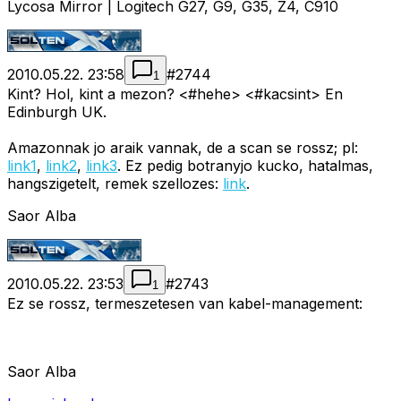
Lycosa Mirror | Logitech G27, G9, G35, Z4, C910
2010.05.22. 23:58
#
2744
1
Kint? Hol, kint a mezon? <#hehe>
<#kacsint>
En
Edinburgh UK.
Amazonnak jo araik vannak, de a scan se rossz; pl:
link1
,
link2
,
link3
. Ez pedig botranyjo kucko, hatalmas,
hangszigetelt, remek szellozes:
link
.
Saor Alba
2010.05.22. 23:53
#
2743
1
Ez se rossz, termeszetesen van kabel-management:
Saor Alba