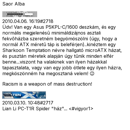
Saor Alba
2010.04.06. 16:19
#
2718
Üdv! Van egy Asus P5KPL-C/1600 deszkám, és egy
normális megjelenésû minimáldizájnos asztali
fekvõházba szeretném begyömöszölni (úgy, hogy a
normál ATX méretû táp is beleférjen)..kinéztem egy
Sharkoon Temptation névre hallgató microATX házat,
és pusztán méretek alapján úgy tûnik minden elfér
benne...viszont ha valakinek van ilyen házakkal
tapasztalata, vagy van egy jobb ötlete egy ilyen házra,
megköszönném ha megosztaná velem! 😉
Racism is a weapon of mass destruction!
2010.03.10. 10:48
#
2717
Lian Li PC-T1R Spider "ház"... <#vigyor1>