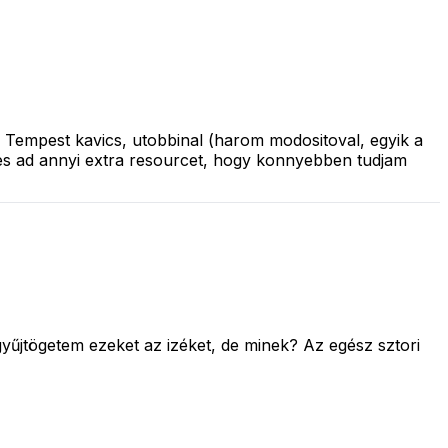
n Tempest kavics, utobbinal (harom modositoval, egyik a
l es ad annyi extra resourcet, hogy konnyebben tudjam
űjtögetem ezeket az izéket, de minek? Az egész sztori