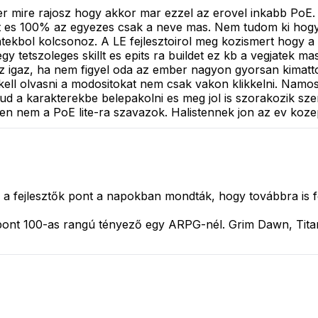
er mire rajosz hogy akkor mar ezzel az erovel inkabb PoE.
ait es 100% az egyezes csak a neve mas. Nem tudom ki hog
tekbol kolcsonoz. A LE fejlesztoirol meg kozismert hogy a P
y tetszoleges skillt es epits ra buildet ez kb a vegjatek
sz igaz, ha nem figyel oda az ember nagyon gyorsan kimatt
kell olvasni a modositokat nem csak vakon klikkelni. Namos
tud a karakterekbe belepakolni es meg jol is szorakozik sz
 en nem a PoE lite-ra szavazok. Halistennek jon az ev koze
á a fejlesztők pont a napokban mondták, hogy továbbra is 
pont 100-as rangú tényező egy ARPG-nél. Grim Dawn, Tita