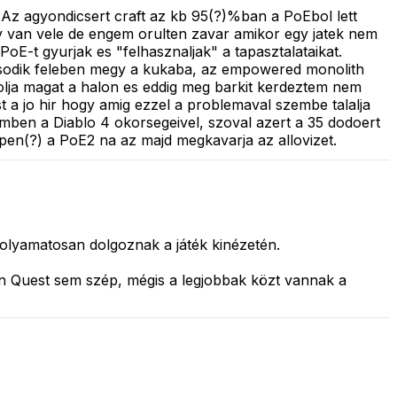
 Az agyondicsert craft az kb 95(?)%ban a PoEbol lett
y van vele de engem orulten zavar amikor egy jatek nem
oE-t gyurjak es "felhasznaljak" a tapasztalataikat.
 masodik feleben megy a kukaba, az empowered monolith
olja magat a halon es eddig meg barkit kerdeztem nem
t a jo hir hogy amig ezzel a problemaval szembe talalja
emben a Diablo 4 okorsegeivel, szoval azert a 35 dodoert
pen(?) a PoE2 na az majd megkavarja az allovizet.
folyamatosan dolgoznak a játék kinézetén.
n Quest sem szép, mégis a legjobbak közt vannak a