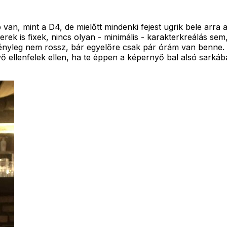
n, mint a D4, de mielőtt mindenki fejest ugrik bele arra az
ek is fixek, nincs olyan - minimális - karakterkreálás sem
tényleg nem rossz, bár egyelőre csak pár órám van benne. 
 ellenfelek ellen, ha te éppen a képernyő bal alsó sarká