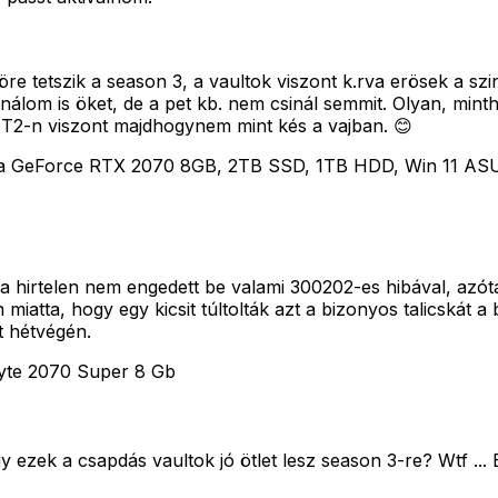
 tetszik a season 3, a vaultok viszont k.rva erösek a szin
lom is öket, de a pet kb. nem csinál semmit. Olyan, mintha
 T2-n viszont majdhogynem mint kés a vajban. 😊
dia GeForce RTX 2070 8GB, 2TB SSD, 1TB HDD, Win 11 A
na hirtelen nem engedett be valami 300202-es hibával, az
miatta, hogy egy kicsit túltolták azt a bizonyos talicskát a 
t hétvégén.
yte 2070 Super 8 Gb
gy ezek a csapdás vaultok jó ötlet lesz season 3-re? Wtf ...