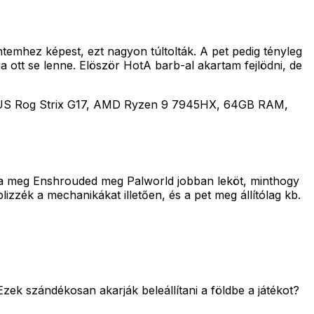
temhez képest, ezt nagyon túltolták. A pet pedig tényleg
 ott se lenne. Elöször HotA barb-al akartam fejlödni, de
SUS Rog Strix G17, AMD Ryzen 9 7945HX, 64GB RAM,
óta meg Enshrouded meg Palworld jobban leköt, minthogy
blizzék a mechanikákat illetően, és a pet meg állítólag kb.
 Ezek szándékosan akarják beleállítani a földbe a játékot?