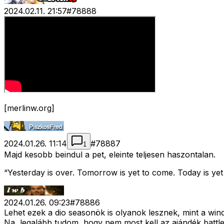
2024.02.11. 21:57
#
78888
[merlinw.org]
2024.01.26. 11:14
#
78887
1
Majd kesobb beindul a pet, eleinte teljesen haszontalan.
“Yesterday is over. Tomorrow is yet to come. Today is ye
2024.01.26. 09:23
#
78886
Lehet ezek a dio seasonök is olyanok lesznek, mint a win
Na, legalább tudom, hogy nem most kell az ajándék battle