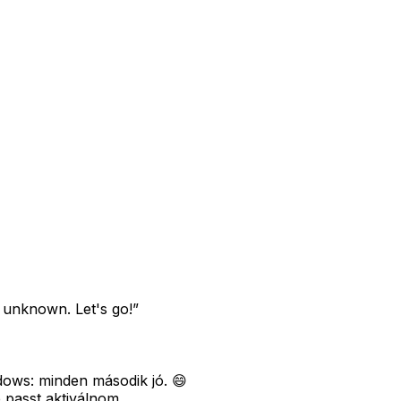
t unknown. Let's go!”
dows: minden második jó. 😄
 passt aktiválnom.