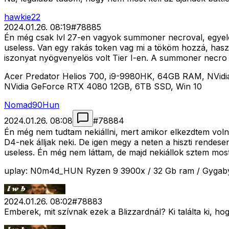
hawkie22
2024.01.26. 08:19
#
78885
Én még csak lvl 27-en vagyok summoner necroval, egyelöre
useless. Van egy rakás token vag mi a tököm hozzá, haszná
iszonyat nyögvenyelös volt Tier I-en. A summoner necro
Acer Predator Helios 700, i9-9980HK, 64GB RAM, NVi
NVidia GeForce RTX 4080 12GB, 6TB SSD, Win 10
Nomad90Hun
2024.01.26. 08:08
#
78884
Én még nem tudtam nekiállni, mert amikor elkezdtem vol
D4-nek álljak neki. De igen megy a neten a hiszti rendesen 
useless. Én még nem láttam, de majd nekiállok sztem mos
uplay: N0m4d_HUN Ryzen 9 3900x / 32 Gb ram / Gygab
2024.01.26. 08:02
#
78883
Emberek, mit szívnak ezek a Blizzardnál? Ki találta ki, ho