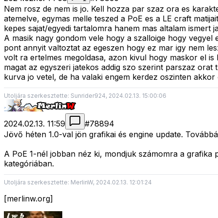
Nem rosz de nem is jo. Kell hozza par szaz ora es karakt
atemelve, egymas melle teszed a PoE es a LE craft matij
kepes sajat/egyedi tartalomra hanem mas altalam ismert ja
A masik nagy gondom vele hogy a szalloige hogy vegyel eg
pont annyit valtoztat az egeszen hogy ez mar igy nem le
volt ra ertelmes megoldasa, azon kivul hogy maskor el is 
magat az egyszeri jatekos addig szo szerint parszaz orat 
kurva jo vetel, de ha valaki engem kerdez oszinten akkor
Utoljára szerkesztette: Sunrider924, 2024.02.13. 15:00:06
2024.02.13. 11:59
#
78894
Jövő héten 1.0-val jön grafikai és engine update. Tovább
A PoE 1-nél jobban néz ki, mondjuk számomra a grafika 
kategóriában.
Utoljára szerkesztette: MerlinW, 2024.02.13. 12:01:24
[merlinw.org]