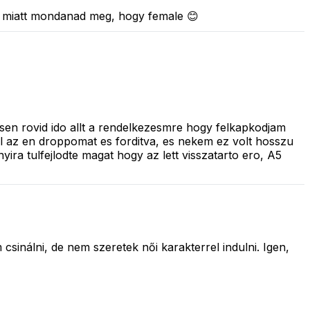
ja miatt mondanad meg, hogy female 😊
esen rovid ido allt a rendelkezesmre hogy felkapkodjam
fel az en droppomat es forditva, es nekem ez volt hosszu
yira tulfejlodte magat hogy az lett visszatarto ero, A5
sinálni, de nem szeretek női karakterrel indulni. Igen,