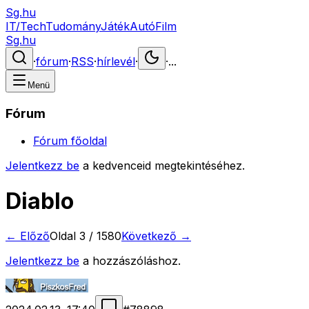
Sg.hu
IT/Tech
Tudomány
Játék
Autó
Film
Sg.hu
·
fórum
·
RSS
·
hírlevél
·
·
...
Menü
Fórum
Fórum főoldal
Jelentkezz be
a kedvenceid megtekintéséhez.
Diablo
← Előző
Oldal
3
/
1580
Következő →
Jelentkezz be
a hozzászóláshoz.