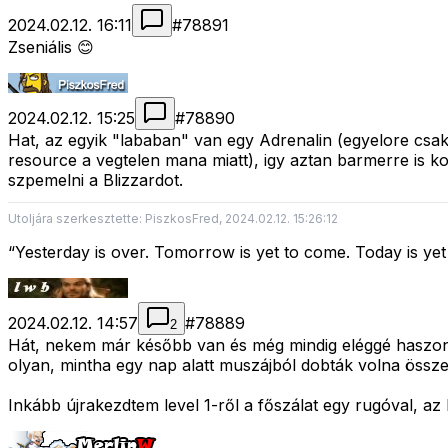
2024.02.12. 16:11
#
78891
Zseniális 😊
2024.02.12. 15:25
#
78890
Hat, az egyik "lababan" van egy Adrenalin (egyelore csak
resource a vegtelen mana miatt), igy aztan barmerre is k
szpemelni a Blizzardot.
Utoljára szerkesztette: PiszkosFred, 2024.02.12. 15:26:12
“Yesterday is over. Tomorrow is yet to come. Today is ye
2024.02.12. 14:57
#
78889
2
Hát, nekem már később van és még mindig eléggé haszonta
olyan, mintha egy nap alatt muszájból dobták volna össze
Inkább újrakezdtem level 1-ről a főszálat egy rugóval, az 