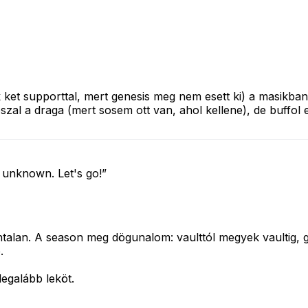
 ket supporttal, mert genesis meg nem esett ki) a masikba
oszal a draga (mert sosem ott van, ahol kellene), de buffo
t unknown. Let's go!”
lan. A season meg dögunalom: vaulttól megyek vaultig, gy
.
legalább leköt.