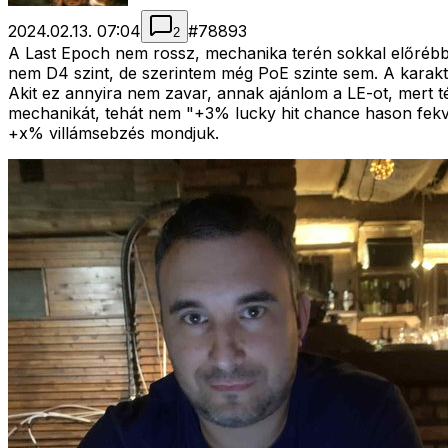
2024.02.13. 07:04
#
78893
2
A Last Epoch nem rossz, mechanika terén sokkal előrébb va
nem D4 szint, de szerintem még PoE szinte sem. A karakter
Akit ez annyira nem zavar, annak ajánlom a LE-ot, mert 
mechanikát, tehát nem "+3% lucky hit chance hason fekvő
+x% villámsebzés mondjuk.