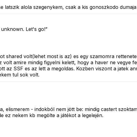
i se latszik alola szegenykem, csak a kis gonoszkodo duma
t unknown. Let's go!”
ot shared volt(lehet most is az) es egy szamomra rettenet
z volt amire mindig figyelni kelett, hogy a haver ne vegye 
tt az SSF es az lett a megoldas. Kozben viszont a jatek ann
kem tul sok volt.
elismerem - indokból nem jött be: mindig castert szoktam c
e ez nekem kb megölte a játékot a legelején.