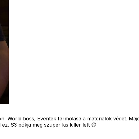
on, World boss, Eventek farmolása a materialok véget. Maj
z. S3 pókja meg szuper kis killer lett 😊