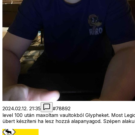
2024.02.12. 21:35
#
78892
level 100 után maxoltam vaultokból Glypheket. Most Legi
übert készíteni ha lesz hozzá alapanyagod. Szépen alakul e