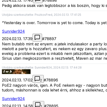
2024.02.13. 17:40
#
78898
Pedig akkora sisak van legtobbszor a kis boszin, hogy k
Utoljára szerkesztette: PiszkosFred, 2024.02.13. 17:41:25
“Yesterday is over. Tomorrow is yet to come. Today is ye
Sunrider924
2024.02.13. 17:39
#
78897
Nem butabb mint az enyem: a jatek indulasakor a party lo
mielott a party is hozzafert, es nekem ez egy zavaro plus
evekig a problema ezert is inkabb nem jatszottam, aztan jo
Sirius utan megkoszontem a resztvetelt, Maven az mar ne
Utoljára szerkesztette: Sunrider924, 2024.02.13. 17:44:28
2024.02.13. 17:02
#
78896
2
PoE2 nagyon várós, igen. A PoE nekem egy - nagyon buta, 
tudom, máshonnan is oda lehet érni, ahhoz a skillekhez, d
Sunrider924
2024.02.13. 14:58
#
78895
1