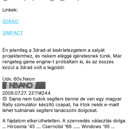
Linkek:
3DRAD
3IMPACT
Én jelentleg a 3drad-al kisérletezgetem a salyát
projektemhez, és nekem eléggé igéretesnek tünik. Már
rengeteg game engine-t próbáltam ki, és az összes
közül a 3drad volt a legjobb!
Üdv. 60v.Neon
2009.07.27. 23:11
#
244
😞 Sajna nem tudok segíteni benne de van egy magyar
Rally szimulátor készítõ csapat, ha írtok nekik e-mailt
lehet tudnának segíteni tanácsolni dolgokat.
A fájdalom elkerülhetetlen. A szenvedés választás dolga.
... Hirosima '45 .... Csernobil '86 ...... Windows '95 ...