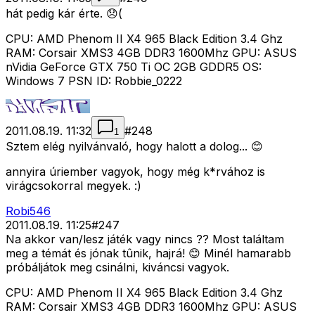
hát pedig kár érte. 😞(
CPU: AMD Phenom II X4 965 Black Edition 3.4 Ghz
RAM: Corsair XMS3 4GB DDR3 1600Mhz GPU: ASUS
nVidia GeForce GTX 750 Ti OC 2GB GDDR5 OS:
Windows 7 PSN ID: Robbie_0222
2011.08.19. 11:32
#
248
1
Sztem elég nyilvánvaló, hogy halott a dolog... 😊
annyira úriember vagyok, hogy még k*rvához is
virágcsokorral megyek. :)
Robi546
2011.08.19. 11:25
#
247
Na akkor van/lesz játék vagy nincs ?? Most találtam
meg a témát és jónak tûnik, hajrá! 😊 Minél hamarabb
próbáljátok meg csinálni, kiváncsi vagyok.
CPU: AMD Phenom II X4 965 Black Edition 3.4 Ghz
RAM: Corsair XMS3 4GB DDR3 1600Mhz GPU: ASUS