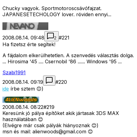
Chucky vagyok. Sportmotoroscsávófajzat.
JAPANESETECHOLOGY lover. röviden ennyi...
2008.08.14. 09:48
#
221
2
Ha fizetsz érte segítek!
A fájdalom elkerülhetetlen. A szenvedés választás dolga.
... Hirosima '45 .... Csernobil '86 ...... Windows '95 ...
Szabi1991
2008.08.14. 09:19
#
220
ide
írbe sztem 😊)
2008.08.14. 08:22
#
219
Keresünk jó pálya építõket akik jártasak 3DS MAX
használatában 😊
(Elvégre már csak pályák hiányoznak 😊)
msn és mail:
alienwoods@gmail.com
😊