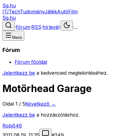
Sg.hu
IT/Tech
Tudomány
Játék
Autó
Film
Sg.hu
·
fórum
·
RSS
·
hírlevél
·
·
...
Menü
Fórum
Fórum főoldal
Jelentkezz be
a kedvenceid megtekintéséhez.
Motörhead Garage
Oldal
1
/
5
Következő →
Jelentkezz be
a hozzászóláshoz.
Robi546
2011.08.19. 11:35
#
249