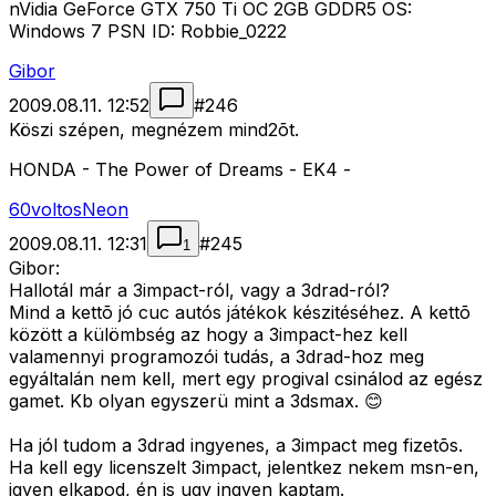
nVidia GeForce GTX 750 Ti OC 2GB GDDR5 OS:
Windows 7 PSN ID: Robbie_0222
Gibor
2009.08.11. 12:52
#
246
Köszi szépen, megnézem mind2õt.
HONDA - The Power of Dreams - EK4 -
60voltosNeon
2009.08.11. 12:31
#
245
1
Gibor:
Hallotál már a 3impact-ról, vagy a 3drad-ról?
Mind a kettõ jó cuc autós játékok készitéséhez. A kettõ
között a külömbség az hogy a 3impact-hez kell
valamennyi programozói tudás, a 3drad-hoz meg
egyáltalán nem kell, mert egy progival csinálod az egész
gamet. Kb olyan egyszerü mint a 3dsmax. 😊
Ha jól tudom a 3drad ingyenes, a 3impact meg fizetõs.
Ha kell egy licenszelt 3impact, jelentkez nekem msn-en,
igyen elkapod, én is ugy ingyen kaptam.