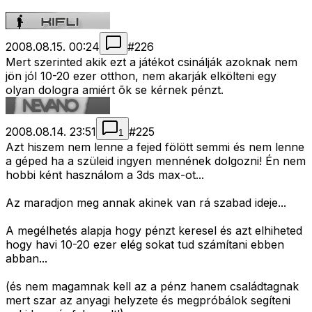
2008.08.15. 00:24
#
226
Mert szerinted akik ezt a játékot csinálják azoknak nem
jön jól 10-20 ezer otthon, nem akarják elkölteni egy
olyan dologra amiért õk se kérnek pénzt.
2008.08.14. 23:51
#
225
1
Azt hiszem nem lenne a fejed fölött semmi és nem lenne
a géped ha a szüleid ingyen mennének dolgozni! Én nem
hobbi ként használom a 3ds max-ot...
Az maradjon meg annak akinek van rá szabad ideje...
A megélhetés alapja hogy pénzt keresel és azt elhiheted
hogy havi 10-20 ezer elég sokat tud számítani ebben
abban...
(és nem magamnak kell az a pénz hanem családtagnak
mert szar az anyagi helyzete és megpróbálok segíteni