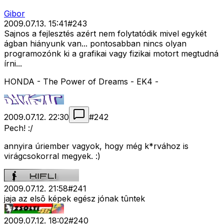
Gibor
2009.07.13. 15:41
#
243
Sajnos a fejlesztés azért nem folytatódik mivel egykét
ágban hiányunk van... pontosabban nincs olyan
programozónk ki a grafikai vagy fizikai motort megtudná
írni...
HONDA - The Power of Dreams - EK4 -
2009.07.12. 22:30
#
242
Pech! :/
annyira úriember vagyok, hogy még k*rvához is
virágcsokorral megyek. :)
2009.07.12. 21:58
#
241
jaja az elsõ képek egész jónak tûntek
2009.07.12. 18:02
#
240