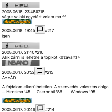
2008.06.18. 23:48
#
218
végre valaki egyetért velem ma ^^
2008.06.18. 19:45
#
217
igen
2008.06.17. 21:40
#
216
Akk zárni is lehetne a topikot <#zavart1>
2008.06.17. 20:52
#
215
A**ÁD
A fájdalom elkerülhetetlen. A szenvedés választás dolga.
... Hirosima '45 .... Csernobil '86 ...... Windows '95 ...
2008.06.17. 20:46
#
214