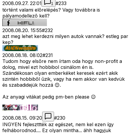
2008.09.27. 22:01
#
233
1
történt valami elõrelépés? Vagy továbbra is
pályamodellezõ kell?
2008.08.20. 15:55
#
232
azt meg lehet kerdezni milyen autok vannak? estleg par
kep?
2008.08.18. 08:02
#
231
Tudom hogy elsõre nem írtam oda hogy non-profit a
dolog, mivel ezt hobbibol csinálom én is.
Szándékosan olyan emberkéket keresek ezért akik
szintén hobbibõl ûzik, vagy ha nem akkor van kedvük
és szabadidejük hozzá 😊.
Az anyagi vitákat pedig pm-ben please 😉
2008.08.15. 09:20
#
230
INGYEN fejleszttték az egészet, nem kel ezen így
felháborodnod.... Ez olyan mintha... áhh hagyjuk