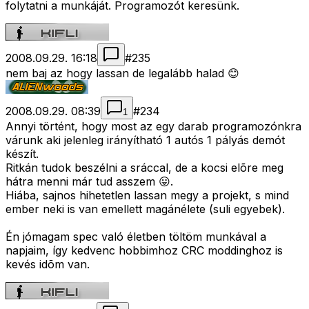
folytatni a munkáját. Programozót keresünk.
2008.09.29. 16:18
#
235
nem baj az hogy lassan de legalább halad 😊
2008.09.29. 08:39
#
234
1
Annyi történt, hogy most az egy darab programozónkra
várunk aki jelenleg irányítható 1 autós 1 pályás demót
készít.
Ritkán tudok beszélni a sráccal, de a kocsi elõre meg
hátra menni már tud asszem 😛.
Hiába, sajnos hihetetlen lassan megy a projekt, s mind
ember neki is van emellett magánélete (suli egyebek).
Én jómagam spec való életben töltöm munkával a
napjaim, így kedvenc hobbimhoz CRC moddinghoz is
kevés idõm van.