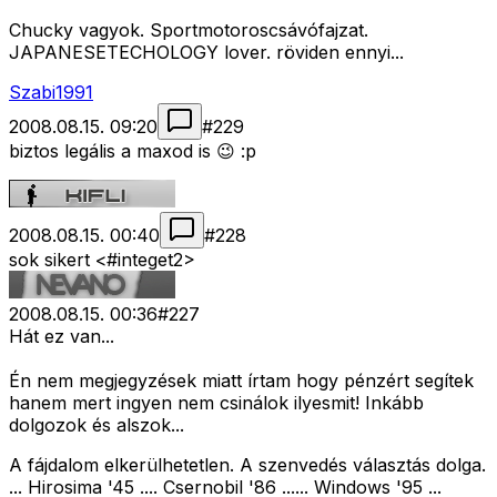
Chucky vagyok. Sportmotoroscsávófajzat.
JAPANESETECHOLOGY lover. röviden ennyi...
Szabi1991
2008.08.15. 09:20
#
229
biztos legális a maxod is 😉 :p
2008.08.15. 00:40
#
228
sok sikert <#integet2>
2008.08.15. 00:36
#
227
Hát ez van...
Én nem megjegyzések miatt írtam hogy pénzért segítek
hanem mert ingyen nem csinálok ilyesmit! Inkább
dolgozok és alszok...
A fájdalom elkerülhetetlen. A szenvedés választás dolga.
... Hirosima '45 .... Csernobil '86 ...... Windows '95 ...