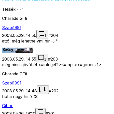
Tessék -.-"
Charade GTti
Szabi1991
2008.05.29. 14:56
#
204
1
attól még lehetne vmi hír -.-"
2008.05.29. 14:55
#
203
1
még nincs jövõhét <#integet2>
<#taps>
<#gonosz1>
Charade GTti
Szabi1991
2008.05.29. 14:48
#
202
1
hol a nagy hír ? :S
Gibor
2008.05.26. 19:10
#
201