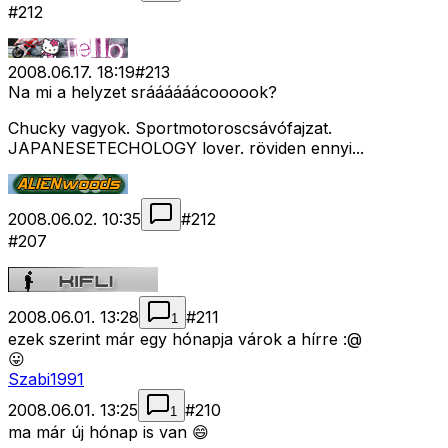
#212
2008.06.17. 18:19
#
213
Na mi a helyzet sráááááácoooook?
Chucky vagyok. Sportmotoroscsávófajzat.
JAPANESETECHOLOGY lover. röviden ennyi...
2008.06.02. 10:35
#
212
#207
2008.06.01. 13:28
#
211
1
ezek szerint már egy hónapja várok a hírre :@
😛
Szabi1991
2008.06.01. 13:25
#
210
1
ma már új hónap is van 😄