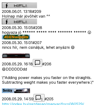
2008.06.01. 13:18
#
209
Holnap már jövõhét van ^^
2008.05.30. 15:05
#
208
hogyaza jó ****** ***** **** ******* ****** 😛
2008.05.30. 15:01
#
207
nincs hír, nem csináljuk, lehet anyázni 😄
2008.05.29. 16:18
#
206
😄DDDDDDdd
\"Adding power makes you faster on the straights.
Subtracting weight makes you faster everywhere.\"
2008.05.29. 14:59
#
205
1
http://index.hu/gazdasag/magyar/foro080529/