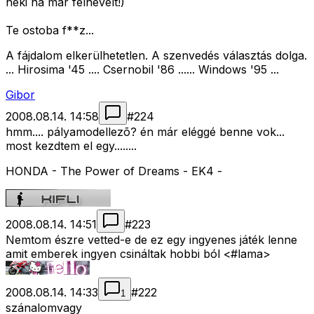
neki ha már felnevelt!)
Te ostoba f**z...
A fájdalom elkerülhetetlen. A szenvedés választás dolga.
... Hirosima '45 .... Csernobil '86 ...... Windows '95 ...
Gibor
2008.08.14. 14:58
#
224
hmm.... pályamodellezõ? én már eléggé benne vok...
most kezdtem el egy........
HONDA - The Power of Dreams - EK4 -
2008.08.14. 14:51
#
223
Nemtom észre vetted-e de ez egy ingyenes játék lenne
amit emberek ingyen csináltak hobbi ból <#lama>
2008.08.14. 14:33
#
222
1
szánalomvagy