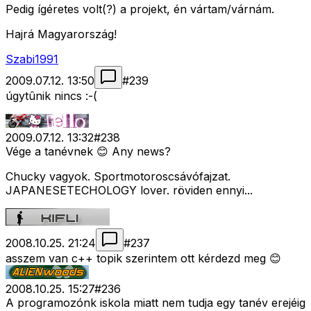
Pedig ígéretes volt(?) a projekt, én vártam/várnám.
Hajrá Magyarország!
Szabi1991
2009.07.12. 13:50
#
239
úgytûnik nincs :-(
2009.07.12. 13:32
#
238
Vége a tanévnek 😊 Any news?
Chucky vagyok. Sportmotoroscsávófajzat.
JAPANESETECHOLOGY lover. röviden ennyi...
2008.10.25. 21:24
#
237
asszem van c++ topik szerintem ott kérdezd meg 😊
2008.10.25. 15:27
#
236
A programozónk iskola miatt nem tudja egy tanév erejéig