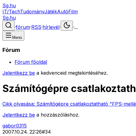
Sg.hu
IT/Tech
Tudomány
Játék
Autó
Film
Sg.hu
·
fórum
·
RSS
·
hírlevél
·
·
...
Menü
Fórum
Fórum főoldal
Jelentkezz be
a kedvenceid megtekintéséhez.
Számítógépre csatlakoztat
Cikk olvasása:
Számítógépre csatlakoztatható "FPS-mell
Jelentkezz be
a hozzászóláshoz.
gabor0315
2007.10.24. 22:26
#
34