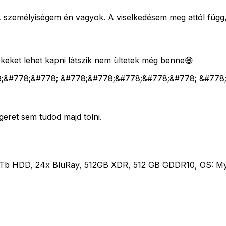
személyiségem én vagyok. A viselkedésem meg attól függ, 
ékeket lehet kapni látszik nem ültetek még benne😄
8;&#778;&#778; &#778;&#778;&#778;&#778;&#778; &#778
geret sem tudod majd tolni.
0Tb HDD, 24x BluRay, 512GB XDR, 512 GB GDDR10, OS: M