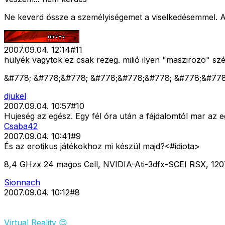
Ne keverd össze a személyiségemet a viselkedésemmel. A 
2007.09.04. 12:14
#
11
hülyék vagytok ez csak rezeg. milió ilyen "maszirozo" sz
&#778; &#778;&#778; &#778;&#778;&#778; &#778;&#77
djukel
2007.09.04. 10:57
#
10
Hujeség az egész. Egy fél óra után a fájdalomtól mar az e
Csaba42
2007.09.04. 10:41
#
9
És az erotikus játékokhoz mi készül majd?<#idiota>
8,4 GHzx 24 magos Cell, NVIDIA-Ati-3dfx-SCEI RSX, 12
Sionnach
2007.09.04. 10:12
#
8
Virtual Reality 😊