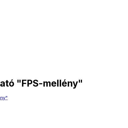
ható "FPS-mellény"
ény"