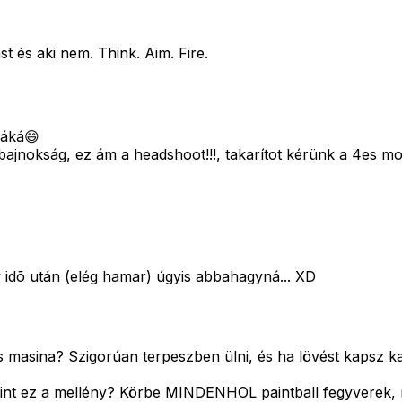
st és aki nem. Think. Aim. Fire.
 áká😄
jnokság, ez ám a headshoot!!!, takarítot kérünk a 4es mo
gy idõ után (elég hamar) úgyis abbahagyná... XD
 masina? Szigorúan terpeszben ülni, és ha lövést kapsz ka
mint ez a mellény? Körbe MINDENHOL paintball fegyverek, m