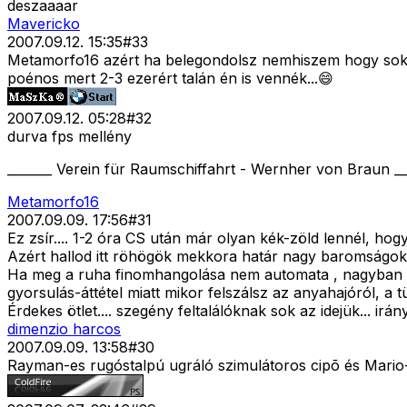
deszaaaar
Mavericko
2007.09.12. 15:35
#
33
Metamorfo16 azért ha belegondolsz nemhiszem hogy sok j
poénos mert 2-3 ezerért talán én is vennék...😄
2007.09.12. 05:28
#
32
durva fps mellény
_______ Verein für Raumschiffahrt - Wernher von Braun __
Metamorfo16
2007.09.09. 17:56
#
31
Ez zsír.... 1-2 óra CS után már olyan kék-zöld lennél, hogy 
Azért hallod itt röhögök mekkora határ nagy baromságoka
Ha meg a ruha finomhangolása nem automata , nagyban to
gyorsulás-áttétel miatt mikor felszálsz az anyahajóról, a
Érdekes ötlet.... szegény feltalálóknak sok az idejük... irán
dimenzio harcos
2007.09.09. 13:58
#
30
Rayman-es rugóstalpú ugráló szimulátoros cipõ és Mario