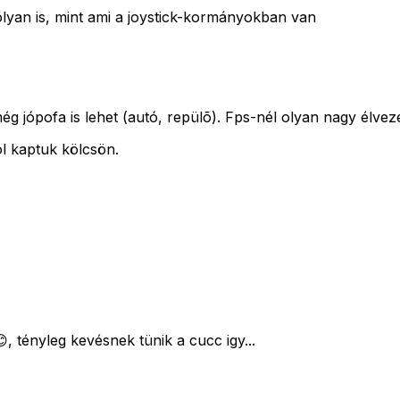
lyan is, mint ami a joystick-kormányokban van
g jópofa is lehet (autó, repülõ). Fps-nél olyan nagy élveze
l kaptuk kölcsön.
, tényleg kevésnek tünik a cucc igy...