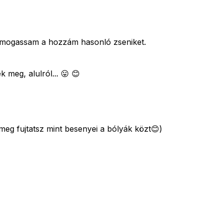
támogassam a hozzám hasonló zseniket.
 meg, alulról... 😛 😊
 meg fujtatsz mint besenyei a bólyák közt😊)