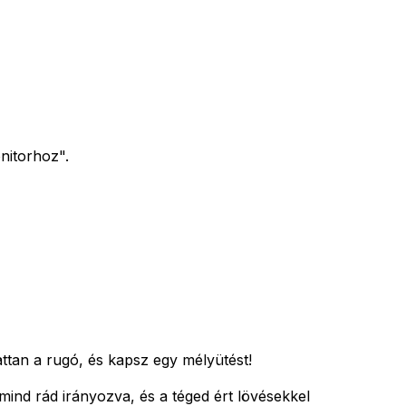
nitorhoz".
ttan a rugó, és kapsz egy mélyütést!
ind rád irányozva, és a téged ért lövésekkel