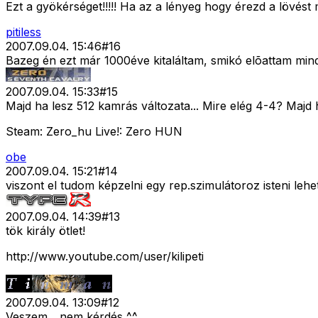
Ezt a gyökérséget!!!!! Ha az a lényeg hogy érezd a lövést 
pitiless
2007.09.04. 15:46
#
16
Bazeg én ezt már 1000éve kitaláltam, smikó elõattam m
2007.09.04. 15:33
#
15
Majd ha lesz 512 kamrás változata... Mire elég 4-4? Majd h
Steam: Zero_hu Live!: Zero HUN
obe
2007.09.04. 15:21
#
14
viszont el tudom képzelni egy rep.szimulátoroz isteni lehe
2007.09.04. 14:39
#
13
tök király ötlet!
http://www.youtube.com/user/kilipeti
2007.09.04. 13:09
#
12
Veszem... nem kérdés ^^