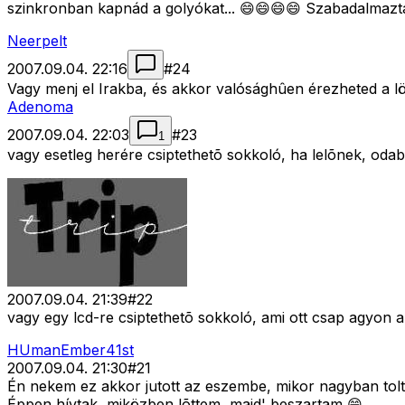
szinkronban kapnád a golyókat... 😄😄😄😄 Szabadalmazta
Neerpelt
2007.09.04. 22:16
#
24
Vagy menj el Irakba, és akkor valósághûen érezheted a l
Adenoma
2007.09.04. 22:03
#
23
1
vagy esetleg herére csiptethetõ sokkoló, ha lelõnek, oda
2007.09.04. 21:39
#
22
vagy egy lcd-re csiptethetõ sokkoló, ami ott csap agyon ah
HUmanEmber41st
2007.09.04. 21:30
#
21
Én nekem ez akkor jutott az eszembe, mikor nagyban tolt
Éppen hívtak, miközben lõttem, majd' beszartam 😄