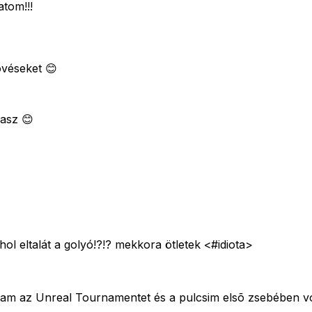
tom!!!
övéseket 😊
basz 😊
ol eltalát a golyó!?!? mekkora ötletek <#idiota>
am az Unreal Tournamentet és a pulcsim elsõ zsebében volt