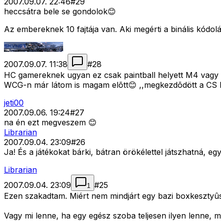
2007.09.07. 22:46
#
29
heccsátra bele se gondolok😊
Az embereknek 10 fajtája van. Aki megérti a binális kódolá
2007.09.07. 11:38
#
28
HC gamereknek ugyan ez csak paintball helyett M4 vagy
WCG-n már látom is magam elõtt😊 ,,megkezdõdött a CS ba
jeti00
2007.09.06. 19:24
#
27
na én ezt megveszem 😊
Librarian
2007.09.04. 23:09
#
26
Ja! És a játékokat bárki, bátran örökélettel játszhatná, e
Librarian
2007.09.04. 23:09
#
25
1
Ezen szakadtam. Miért nem mindjárt egy bazi boxkesztyûs
Vagy mi lenne, ha egy egész szoba teljesen ilyen lenne, 