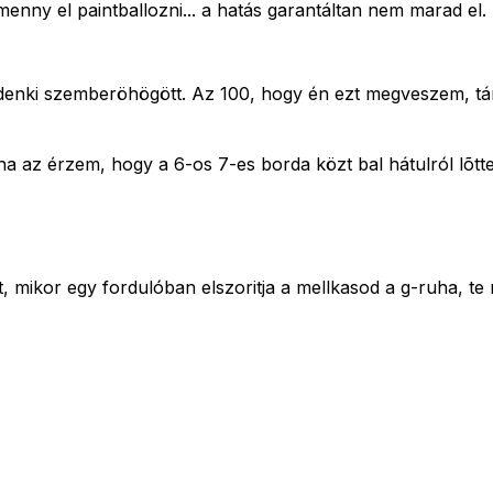
menny el paintballozni... a hatás garantáltan nem marad el.
indenki szemberöhögött. Az 100, hogy én ezt megveszem, 
a az érzem, hogy a 6-os 7-es borda közt bal hátulról lõttek
t, mikor egy fordulóban elszoritja a mellkasod a g-ruha, te