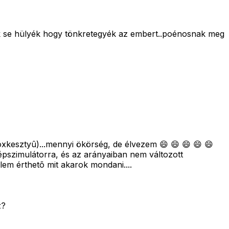
k se hülyék hogy tönkretegyék az embert..poénosnak meg
xkesztyû)...mennyi ökörség, de élvezem 😄 😄 😄 😄 😄
pszimulátorra, és az arányaiban nem változott
lem érthetõ mit akarok mondani....
z?