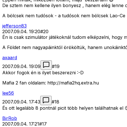
De sztem nem kellene ilyen bonyesz , hanem elég lenne o
A bölcsek nem tudósok - a tudósok nem bölcsek Lao-Ce
jefferson83
2007.09.04. 19:20
#
20
Én is csak szimulátor játékoknál tudom elképzelni, hogy mé
A Földet nem nagyapáinktól örököltük, hanem unokáinktó
axaard
2007.09.04. 19:09
#
19
Akkor fogok én is ilyet beszerezni :-D
Mafia 2 fan oldalam: http://mafia2hq.extra.hu
lee56
2007.09.04. 17:43
#
18
És ott legalább 8 pontnál picit több helyen találhatnak el 
BirRob
2007.09.04. 17:21
#
17