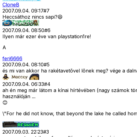
CloneB
2007.09.04. 09:17
#
7
Heccsáthoz nincs sapi?😄
2007.09.04. 08:50
#
6
Ilyen már ezer éve van playstation1re!
A
feri6666
2007.09.04. 08:10
#
5
és mi van akkor ha rakétavetõvel lõnek meg? vége a da
2007.09.04. 06:33
#
4
ah én meg már látom a kínai hírtévében (nagy számok törvén
használóján ...
😊
\"For he did not know, that beyond the lake he called hom
2007.09.03. 22:23
#
3