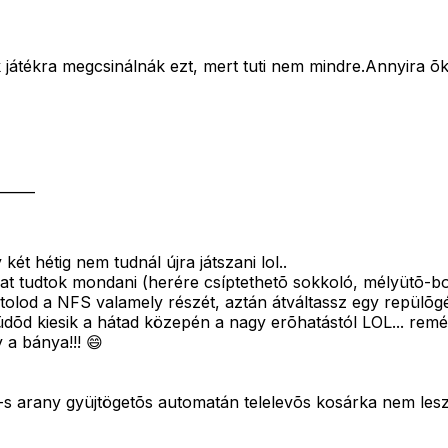
átékra megcsinálnák ezt, mert tuti nem mindre.Annyira õ
_____
két hétig nem tudnál újra játszani lol..
t tudtok mondani (herére csíptethetõ sokkoló, mélyütõ-bo
lod a NFS valamely részét, aztán átváltassz egy repülõgé
 tüdõd kiesik a hátad közepén a nagy erõhatástól LOL... remé
y a bánya!!! 😄
-s arany gyüjtögetõs automatán telelevõs kosárka nem les