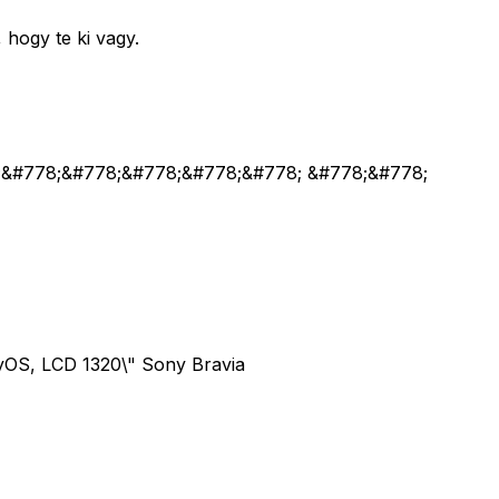
hogy te ki vagy.
;&#778;&#778;&#778;&#778;&#778; &#778;&#778;
yOS, LCD 1320\" Sony Bravia