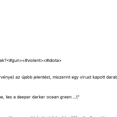
lnak?<#gun>
<#violent>
<#idiota>
ye) az újabb jelentést, miszerint egy vírust kapott darab k
e, lies a deeper darker ocean green ...\"