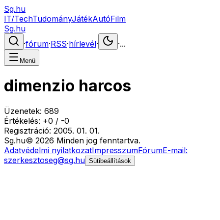
Sg.hu
IT/Tech
Tudomány
Játék
Autó
Film
Sg.hu
·
fórum
·
RSS
·
hírlevél
·
·
...
Menü
dimenzio harcos
Üzenetek:
689
Értékelés:
+
0
/
-
0
Regisztráció:
2005. 01. 01.
Sg
.hu
©
2026
Minden jog fenntartva.
Adatvédelmi nyilatkozat
Impresszum
Fórum
E-mail:
szerkesztoseg@sg.hu
Sütibeállítások