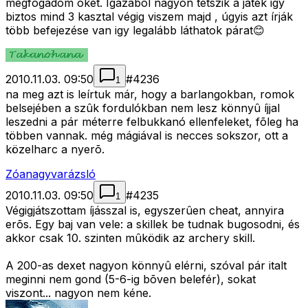
megfogadom õket. Igazából nagyon tetszik a játék igy
biztos mind 3 kasztal végig viszem majd , úgyis azt írják
több befejezése van igy legalább láthatok párat😊
2010.11.03. 09:50
#
4236
1
na meg azt is leírtuk már, hogy a barlangokban, romok
belsejében a szûk fordulókban nem lesz könnyû íjjal
leszedni a pár méterre felbukkanó ellenfeleket, fõleg ha
többen vannak. még mágiával is necces sokszor, ott a
közelharc a nyerõ.
Zóanagyvarázsló
2010.11.03. 09:50
#
4235
1
Végigjátszottam íjásszal is, egyszerûen cheat, annyira
erõs. Egy baj van vele: a skillek be tudnak bugosodni, és
akkor csak 10. szinten mûködik az archery skill.
A 200-as dexet nagyon könnyû elérni, szóval pár italt
meginni nem gond (5-6-ig bõven belefér), sokat
viszont... nagyon nem kéne.