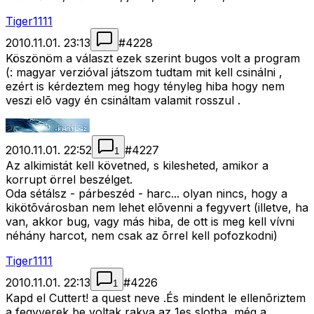
Tiger1111
2010.11.01. 23:13
#
4228
Köszönöm a választ ezek szerint bugos volt a program
(: magyar verzióval játszom tudtam mit kell csinálni ,
ezért is kérdeztem meg hogy tényleg hiba hogy nem
veszi elõ vagy én csináltam valamit rosszul .
2010.11.01. 22:52
#
4227
1
Az alkimistát kell követned, s kilesheted, amikor a
korrupt örrel beszélget.
Oda sétálsz - párbeszéd - harc... olyan nincs, hogy a
kikötõvárosban nem lehet elõvenni a fegyvert (illetve, ha
van, akkor bug, vagy más hiba, de ott is meg kell vívni
néhány harcot, nem csak az õrrel kell pofozkodni)
Tiger1111
2010.11.01. 22:13
#
4226
1
Kapd el Cuttert! a quest neve .És mindent le ellenõriztem
a fegyverek be voltak rakva az 1es slotba ,még a