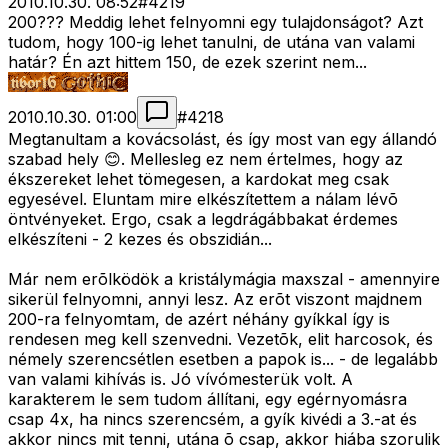
2010.10.30. 08:52
#
4219
200??? Meddig lehet felnyomni egy tulajdonságot? Azt
tudom, hogy 100-ig lehet tanulni, de utána van valami
határ? Én azt hittem 150, de ezek szerint nem...
2010.10.30. 01:00
#
4218
Megtanultam a kovácsolást, és így most van egy állandó
szabad hely 😊. Mellesleg ez nem értelmes, hogy az
ékszereket lehet tömegesen, a kardokat meg csak
egyesével. Eluntam mire elkészítettem a nálam lévõ
öntvényeket. Ergo, csak a legdrágábbakat érdemes
elkészíteni - 2 kezes és obszidián...
Már nem erõlködök a kristálymágia maxszal - amennyire
sikerül felnyomni, annyi lesz. Az erõt viszont majdnem
200-ra felnyomtam, de azért néhány gyíkkal így is
rendesen meg kell szenvedni. Vezetõk, elit harcosok, és
némely szerencsétlen esetben a papok is... - de legalább
van valami kihívás is. Jó vívómesterük volt. A
karakterem le sem tudom állítani, egy egérnyomásra
csap 4x, ha nincs szerencsém, a gyík kivédi a 3.-at és
akkor nincs mit tenni, utána õ csap, akkor hiába szorulik