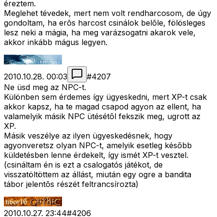
éreztem.
Meglehet tévedek, mert nem volt rendharcosom, de úgy
gondoltam, ha erõs harcost csinálok belõle, fölösleges
lesz neki a mágia, ha meg varázsogatni akarok vele,
akkor inkább mágus legyen.
2010.10.28. 00:03
#
4207
Ne üsd meg az NPC-t.
Különben sem érdemes így ügyeskedni, mert XP-t csak
akkor kapsz, ha te magad csapod agyon az ellent, ha
valamelyik másik NPC ütésétõl fekszik meg, ugrott az
XP.
Másik veszélye az ilyen ügyeskedésnek, hogy
agyonveretsz olyan NPC-t, amelyik esetleg késõbb
küldetésben lenne érdekelt, így ismét XP-t vesztel.
(csináltam én is ezt a csalogatós játékot, de
visszatöltöttem az állást, miután egy ogre a bandita
tábor jelentõs részét feltrancsírozta)
2010.10.27. 23:44
#
4206