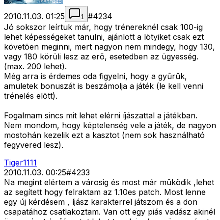
2010.11.03. 01:25
#
4234
1
Jó sokszor leírtuk már, hogy trénereknél csak 100-ig
lehet képességeket tanulni, ajánlott a lötyiket csak ezt
követõen meginni, mert nagyon nem mindegy, hogy 130,
vagy 180 körüli lesz az erõ, esetedben az ügyesség.
(max. 200 lehet).
Még arra is érdemes oda figyelni, hogy a gyûrûk,
amuletek bonuszát is beszámolja a játék (le kell venni
trénelés elõtt).
Fogalmam sincs mit lehet elérni íjászattal a játékban.
Nem mondom, hogy képtelenség vele a játék, de nagyon
mostohán kezelik ezt a kasztot (nem sok használható
fegyvered lesz).
Tiger1111
2010.11.03. 00:25
#
4233
Na megint elértem a városig és most már mûködik ,lehet
az segített hogy felraktam az 1.10es patch. Most lenne
egy új kérdésem , íjász karakterrel játszom és a don
csapatához csatlakoztam. Van ott egy piás vadász akinél