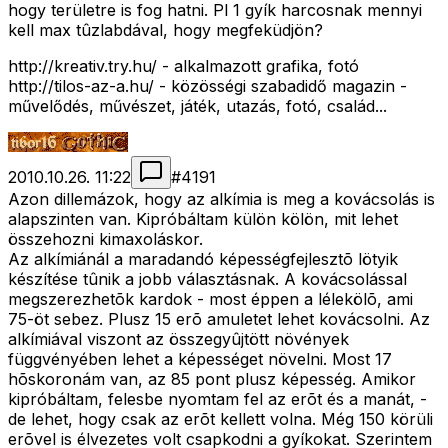
hogy területre is fog hatni. Pl 1 gyík harcosnak mennyi
kell max tûzlabdával, hogy megfeküdjön?
http://kreativ.try.hu/ - alkalmazott grafika, fotó
http://tilos-az-a.hu/ - közösségi szabadidő magazin -
művelődés, művészet, játék, utazás, fotó, család...
2010.10.26. 11:22
#
4191
Azon dillemázok, hogy az alkímia is meg a kovácsolás is
alapszinten van. Kipróbáltam külön kölön, mit lehet
összehozni kimaxoláskor.
Az alkímiánál a maradandó képességfejlesztõ lötyik
készítése tûnik a jobb választásnak. A kovácsolással
megszerezhetõk kardok - most éppen a lélekölõ, ami
75-öt sebez. Plusz 15 erõ amuletet lehet kovácsolni. Az
alkímiával viszont az összegyûjtött növények
függvényében lehet a képességet növelni. Most 17
hõskoronám van, az 85 pont plusz képesség. Amikor
kipróbáltam, felesbe nyomtam fel az erõt és a manát, -
de lehet, hogy csak az erõt kellett volna. Még 150 körüli
erõvel is élvezetes volt csapkodni a gyíkokat. Szerintem