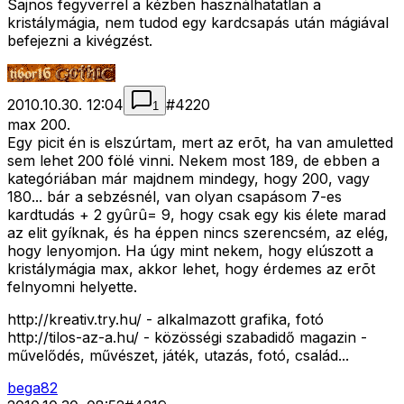
Sajnos fegyverrel a kézben használhatatlan a
kristálymágia, nem tudod egy kardcsapás után mágiával
befejezni a kivégzést.
2010.10.30. 12:04
#
4220
1
max 200.
Egy picit én is elszúrtam, mert az erõt, ha van amuletted
sem lehet 200 fölé vinni. Nekem most 189, de ebben a
kategóriában már majdnem mindegy, hogy 200, vagy
180... bár a sebzésnél, van olyan csapásom 7-es
kardtudás + 2 gyûrû= 9, hogy csak egy kis élete marad
az elit gyíknak, és ha éppen nincs szerencsém, az elég,
hogy lenyomjon. Ha úgy mint nekem, hogy elúszott a
kristálymágia max, akkor lehet, hogy érdemes az erõt
felnyomni helyette.
http://kreativ.try.hu/ - alkalmazott grafika, fotó
http://tilos-az-a.hu/ - közösségi szabadidő magazin -
művelődés, művészet, játék, utazás, fotó, család...
bega82