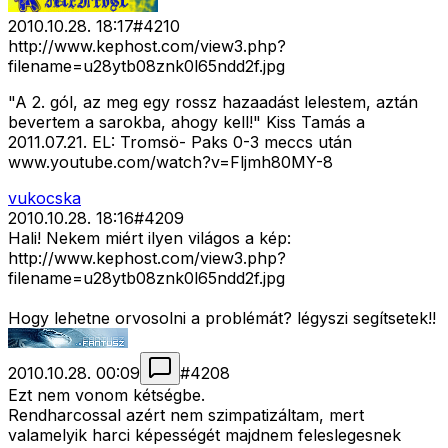
2010.10.28. 18:17
#
4210
http://www.kephost.com/view3.php?
filename=u28ytb08znk0l65ndd2f.jpg
"A 2. gól, az meg egy rossz hazaadást lelestem, aztán
bevertem a sarokba, ahogy kell!" Kiss Tamás a
2011.07.21. EL: Tromsö- Paks 0-3 meccs után
www.youtube.com/watch?v=Fljmh80MY-8
vukocska
2010.10.28. 18:16
#
4209
Hali! Nekem miért ilyen világos a kép:
http://www.kephost.com/view3.php?
filename=u28ytb08znk0l65ndd2f.jpg
Hogy lehetne orvosolni a problémát? légyszi segítsetek!!
2010.10.28. 00:09
#
4208
Ezt nem vonom kétségbe.
Rendharcossal azért nem szimpatizáltam, mert
valamelyik harci képességét majdnem feleslegesnek