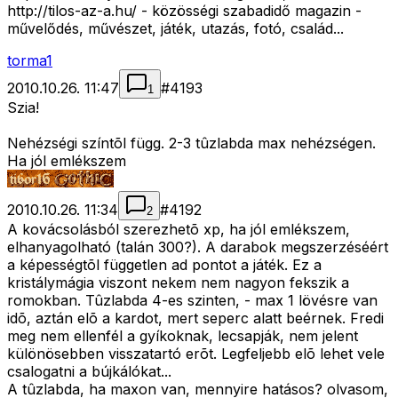
http://tilos-az-a.hu/ - közösségi szabadidő magazin -
művelődés, művészet, játék, utazás, fotó, család...
torma1
2010.10.26. 11:47
#
4193
1
Szia!
Nehézségi színtõl függ. 2-3 tûzlabda max nehézségen.
Ha jól emlékszem
2010.10.26. 11:34
#
4192
2
A kovácsolásból szerezhetõ xp, ha jól emlékszem,
elhanyagolható (talán 300?). A darabok megszerzéséért
a képességtõl független ad pontot a játék. Ez a
kristálymágia viszont nekem nem nagyon fekszik a
romokban. Tûzlabda 4-es szinten, - max 1 lövésre van
idõ, aztán elõ a kardot, mert seperc alatt beérnek. Fredi
meg nem ellenfél a gyíkoknak, lecsapják, nem jelent
különösebben visszatartó erõt. Legfeljebb elõ lehet vele
csalogatni a bújkálókat...
A tûzlabda, ha maxon van, mennyire hatásos? olvasom,