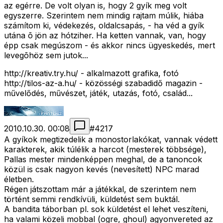
az egérre. De volt olyan is, hogy 2 gyík meg volt
egyszerre. Szerintem nem mindig rajtam múlik, hiába
számítom ki, védekezés, oldalcsapás, - ha véd a gyík
utána õ jön az hótziher. Ha ketten vannak, van, hogy
épp csak megúszom - és akkor nincs ügyeskedés, mert
levegõhöz sem jutok...
http://kreativ.try.hu/ - alkalmazott grafika, fotó
http://tilos-az-a.hu/ - közösségi szabadidő magazin -
művelődés, művészet, játék, utazás, fotó, család...
2010.10.30. 00:08
#
4217
A gyíkok megtizedelik a monostorlakókat, vannak védett
karakterek, akik túlélik a harcot (mesterek többsége),
Pallas mester mindenképpen meghal, de a tanoncok
közül is csak nagyon kevés (nevesített) NPC marad
életben.
Régen játszottam már a játékkal, de szerintem nem
történt semmi rendkívüli, küldetést sem buktál.
A bandita táborban pl. sok küldetést el lehet veszíteni,
ha valami közeli mobbal (ogre, ghoul) agyonvereted az