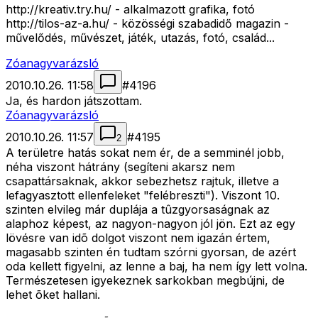
http://kreativ.try.hu/ - alkalmazott grafika, fotó
http://tilos-az-a.hu/ - közösségi szabadidő magazin -
művelődés, művészet, játék, utazás, fotó, család...
Zóanagyvarázsló
2010.10.26. 11:58
#
4196
Ja, és hardon játszottam.
Zóanagyvarázsló
2010.10.26. 11:57
#
4195
2
A területre hatás sokat nem ér, de a semminél jobb,
néha viszont hátrány (segíteni akarsz nem
csapattársaknak, akkor sebezhetsz rajtuk, illetve a
lefagyasztott ellenfeleket "felébreszti"). Viszont 10.
szinten elvileg már duplája a tûzgyorsaságnak az
alaphoz képest, az nagyon-nagyon jól jön. Ezt az egy
lövésre van idõ dolgot viszont nem igazán értem,
magasabb szinten én tudtam szórni gyorsan, de azért
oda kellett figyelni, az lenne a baj, ha nem így lett volna.
Természetesen igyekeznek sarkokban megbújni, de
lehet õket hallani.