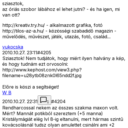
sziasztok,
az óriás szobor lábához el lehet jutni? - és ha igen, mi
van ott?
http://kreativ.try.hu/ - alkalmazott grafika, fotó
http://tilos-az-a.hu/ - közösségi szabadidő magazin -
művelődés, művészet, játék, utazás, fotó, család...
vukocska
2010.10.27. 23:11
#
4205
Sziasztok! Nem tudjátok, hogy miért ilyen halvány a kép,
és hogy tudnám ezt orvosolni:
http://www.kephost.com/view3.php?
filename=u28ytb08znk0l65ndd2f.jpg
Elõre is köszi a segítséget!
W B
2010.10.27. 22:31
#
4204
1
Rendharcossal nekem az összes szakma maxon volt.
Mért? Mannát potikból szereztem (+5 manna)
Kristálymágiát elég lvl 8-ig eltanulni, mert hármas szintû
kovácsolásnál tudsz olyan amulettet csinálni ami +2