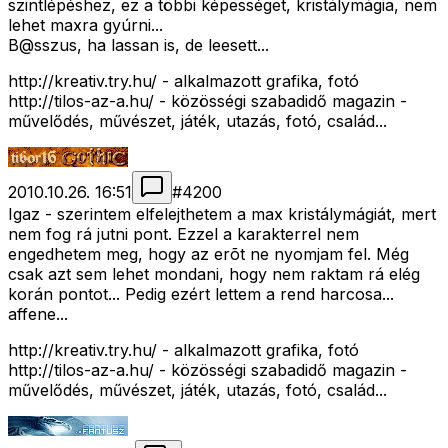
szintlépéshez, ez a többi képességet, kristálymágia, nem
lehet maxra gyúrni...
B@sszus, ha lassan is, de leesett...
http://kreativ.try.hu/ - alkalmazott grafika, fotó
http://tilos-az-a.hu/ - közösségi szabadidő magazin -
művelődés, művészet, játék, utazás, fotó, család...
2010.10.26. 16:51
#
4200
Igaz - szerintem elfelejthetem a max kristálymágiát, mert
nem fog rá jutni pont. Ezzel a karakterrel nem
engedhetem meg, hogy az erõt ne nyomjam fel. Még
csak azt sem lehet mondani, hogy nem raktam rá elég
korán pontot... Pedig ezért lettem a rend harcosa...
affene...
http://kreativ.try.hu/ - alkalmazott grafika, fotó
http://tilos-az-a.hu/ - közösségi szabadidő magazin -
művelődés, művészet, játék, utazás, fotó, család...