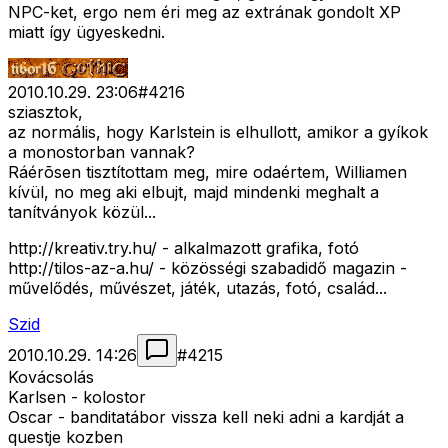
NPC-ket, ergo nem éri meg az extrának gondolt XP
miatt így ügyeskedni.
2010.10.29. 23:06
#
4216
sziasztok,
az normális, hogy Karlstein is elhullott, amikor a gyíkok
a monostorban vannak?
Ráérõsen tisztítottam meg, mire odaértem, Williamen
kívül, no meg aki elbujt, majd mindenki meghalt a
tanítványok közül...
http://kreativ.try.hu/ - alkalmazott grafika, fotó
http://tilos-az-a.hu/ - közösségi szabadidő magazin -
művelődés, művészet, játék, utazás, fotó, család...
Szid
2010.10.29. 14:26
#
4215
Kovácsolás
Karlsen - kolostor
Oscar - banditatábor vissza kell neki adni a kardját a
questje kozben