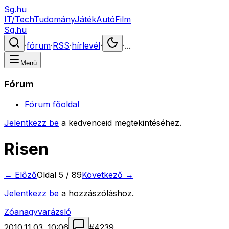
Sg.hu
IT/Tech
Tudomány
Játék
Autó
Film
Sg.hu
·
fórum
·
RSS
·
hírlevél
·
·
...
Menü
Fórum
Fórum főoldal
Jelentkezz be
a kedvenceid megtekintéséhez.
Risen
← Előző
Oldal
5
/
89
Következő →
Jelentkezz be
a hozzászóláshoz.
Zóanagyvarázsló
2010.11.03. 10:06
#
4239