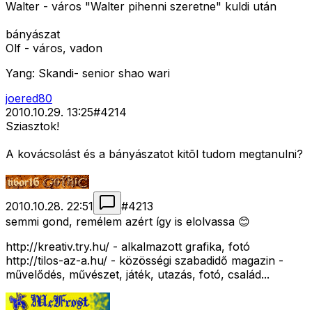
Walter - város "Walter pihenni szeretne" kuldi után
bányászat
Olf - város, vadon
Yang: Skandi- senior shao wari
joered80
2010.10.29. 13:25
#
4214
Sziasztok!
A kovácsolást és a bányászatot kitõl tudom megtanulni?
2010.10.28. 22:51
#
4213
semmi gond, remélem azért így is elolvassa 😊
http://kreativ.try.hu/ - alkalmazott grafika, fotó
http://tilos-az-a.hu/ - közösségi szabadidő magazin -
művelődés, művészet, játék, utazás, fotó, család...