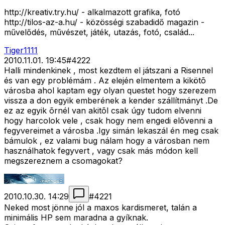
http://kreativ.try.hu/ - alkalmazott grafika, fotó
http://tilos-az-a.hu/ - közösségi szabadidő magazin -
művelődés, művészet, játék, utazás, fotó, család...
Tiger1111
2010.11.01. 19:45
#
4222
Halli mindenkinek , most kezdtem el játszani a Risennel
és van egy problémám . Az elején elmentem a kikötõ
városba ahol kaptam egy olyan questet hogy szerezem
vissza a don egyik emberének a kender szállítmányt .De
ez az egyik õrnél van akitõl csak úgy tudom elvenni
hogy harcolok vele , csak hogy nem engedi elõvenni a
fegyvereimet a városba .Igy simán lekaszál én meg csak
bámulok , ez valami bug nálam hogy a városban nem
használhatok fegyvert , vagy csak más módon kell
megszereznem a csomagokat?
2010.10.30. 14:29
#
4221
Neked most jönne jól a maxos kardismeret, talán a
minimális HP sem maradna a gyíknak.