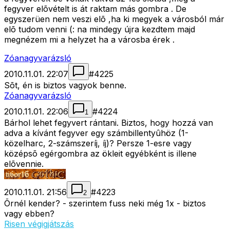
fegyver elõvételt is át raktam más gombra . De
egyszerüen nem veszi elõ ,ha ki megyek a városból már
elõ tudom venni (: na mindegy újra kezdtem majd
megnézem mi a helyzet ha a városba érek .
Zóanagyvarázsló
2010.11.01. 22:07
#
4225
Sõt, én is biztos vagyok benne.
Zóanagyvarázsló
2010.11.01. 22:06
#
4224
1
Bárhol lehet fegyvert rántani. Biztos, hogy hozzá van
adva a kívánt fegyver egy számbillentyûhöz (1-
közelharc, 2-számszeríj, íj)? Persze 1-esre vagy
középsõ egérgombra az ökleit egyébként is illene
elõvennie.
2010.11.01. 21:56
#
4223
2
Õrnél kender? - szerintem fuss neki még 1x - biztos
vagy ebben?
Risen végigjátszás