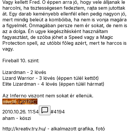
Vagy kellett Fred. Õ éppen arra jó, hogy vele álljanak le
harcolni, ha tisztességesen fedeztem, rajta sem jutottak
át. Egy darab keményebb ellenfél ellen pedig nagyon jó,
mert mindig beleüt a kombóiba, ha nem is vonja magára
a figyelmét. Önmagában persze nem ér sokat, de nem is
az a dolga. Én ugye kiegészítésként használtam
fagyasztást, de szóba jöhet a Speed vagy a Magic
Protection spell, az utóbbi fõleg azért, mert te harcos is
vagy.
Fireball 10. szint:
Lizardman - 2 lövés
Lizard Warrior - 3 lövés (éppen túlél kettõt)
Elite Lizardman - 4 lövés (éppen túlél hármat)
Az Inferno viszont nem sokat ér ellenük.
2010.10.26. 11:54
#
4194
aham - köszi
http://kreativ.try.hu/ - alkalmazott grafika, fotó