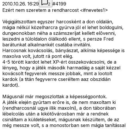
2010.10.26. 16:29
#
4199
2
Ezért nem szeretem a rendharcost <#nevetes1>
Végigjátszottam egyszer harcosként a don oldalán,
mágia nélkül közelharcra gyúrva jól el lehet boldogulni,
dungeonokban néha a számszeríjat kellett elõvenni,
leszedni a túloldalon ólálkodó ellent, s persze Fred
barátunkat alkalmankét csatába invitálni.
Harcosnak kovácsolás, bányászat, alkímia képessége is
maxolva volt, jutott rá pont elég.
4-5 törött kardot lehet XP-ért összekovácsolni, de a
lényeg, hogy a játék második harmadáig a saját kézzel
kovácsolt fegyverek messze jobbak, mint a lootolt
kardok (a titán fegyverre cseréltem aaz obszidián
kardot).
Mágusnál már megoszlottak a képességpontok.
A játék elején gyúrtam erõre is, de nem maxoltam ki
(rendharcosnál ugye illik maxolni), a don táborában
lébelcolás után a kikötõvárosban már a rendnek
csináltam a küldetéseket, mágusnak készültem, de az
még messze volt, s a monostorban sem mágia tanítással