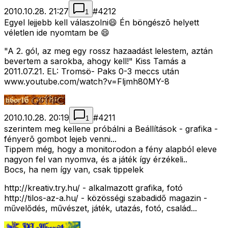
2010.10.28. 21:27
#
4212
1
Egyel lejjebb kell válaszolni😄 Én böngészõ helyett
véletlen ide nyomtam be 😄
"A 2. gól, az meg egy rossz hazaadást lelestem, aztán
bevertem a sarokba, ahogy kell!" Kiss Tamás a
2011.07.21. EL: Tromsö- Paks 0-3 meccs után
www.youtube.com/watch?v=Fljmh80MY-8
2010.10.28. 20:19
#
4211
1
szerintem meg kellene próbálni a Beállítások - grafika -
fényerõ gombot lejeb venni...
Tippem még, hogy a monitorodon a fény alapból eleve
nagyon fel van nyomva, és a játék így érzékeli..
Bocs, ha nem így van, csak tippelek
http://kreativ.try.hu/ - alkalmazott grafika, fotó
http://tilos-az-a.hu/ - közösségi szabadidő magazin -
művelődés, művészet, játék, utazás, fotó, család...