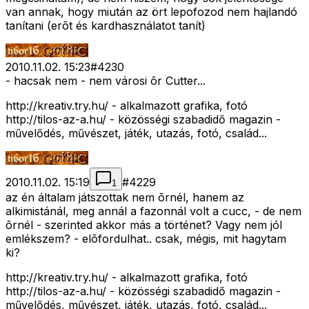
van annak, hogy miután az ört lepofozod nem hajlandó
tanítani (erõt és kardhasználatot tanít)
2010.11.02. 15:23
#
4230
- hacsak nem - nem városi õr Cutter...
http://kreativ.try.hu/ - alkalmazott grafika, fotó
http://tilos-az-a.hu/ - közösségi szabadidő magazin -
művelődés, művészet, játék, utazás, fotó, család...
2010.11.02. 15:19
#
4229
1
az én általam játszottak nem õrnél, hanem az
alkimistánál, meg annál a fazonnál volt a cucc, - de nem
õrnél - szerinted akkor más a történet? Vagy nem jól
emlékszem? - elõfordulhat.. csak, mégis, mit hagytam
ki?
http://kreativ.try.hu/ - alkalmazott grafika, fotó
http://tilos-az-a.hu/ - közösségi szabadidő magazin -
művelődés, művészet, játék, utazás, fotó, család...