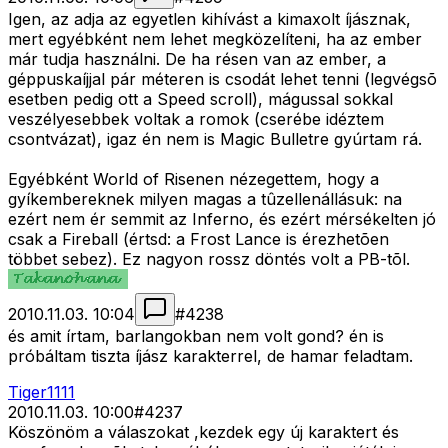
Igen, az adja az egyetlen kihívást a kimaxolt íjásznak,
mert egyébként nem lehet megközelíteni, ha az ember
már tudja használni. De ha résen van az ember, a
géppuskaíjjal pár méteren is csodát lehet tenni (legvégsõ
esetben pedig ott a Speed scroll), mágussal sokkal
veszélyesebbek voltak a romok (cserébe idéztem
csontvázat), igaz én nem is Magic Bulletre gyúrtam rá.
Egyébként World of Risenen nézegettem, hogy a
gyíkembereknek milyen magas a tûzellenállásuk: na
ezért nem ér semmit az Inferno, és ezért mérsékelten jó
csak a Fireball (értsd: a Frost Lance is érezhetõen
többet sebez). Ez nagyon rossz döntés volt a PB-tõl.
2010.11.03. 10:04
#
4238
és amit írtam, barlangokban nem volt gond? én is
próbáltam tiszta íjász karakterrel, de hamar feladtam.
Tiger1111
2010.11.03. 10:00
#
4237
Köszönöm a válaszokat ,kezdek egy új karaktert és