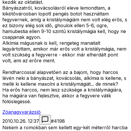
kezdik az oktatást.
Bányászatról, kovácsolásról eleve lemondtam, a
kikötõvárosban lopott pengés botot használtam
fegyvernek, amíg a kristálymágiám nem volt elég erõs, s
ez bizony elég sok idõ, ghoulok ellen 5-6, ogre,
hamubestia ellen 9-10 szintû kristálymágia kell, hogy ne
csapjanak agyon.
Alkímia mágusnak is kell, rengeteg manaitalt
legyártottam, amikor már erõs volt a kristálymágia, nem
volt szükség a fegyverre - ekkor már elherdált pont
volt, ami az erõre ment.
Rendharcossal alapvetõen az a bajom, hogy harcos
lévén neki a bányászat, kovácsolás, alkímia is kellene, s
mellé ki kellene maxolni a kristálymágiát... de minek?
Ha erõs harcos, nem lesz szüksége a kristálymágiára,
ha mágiára van fejlesztve, akkor a fegyvere válik
fölöslegessé.
Zóanagyvarázsló
2010.10.26. 12:37
#
4198
Nekem a romokban sem kellett egy-két méterrõl harcba