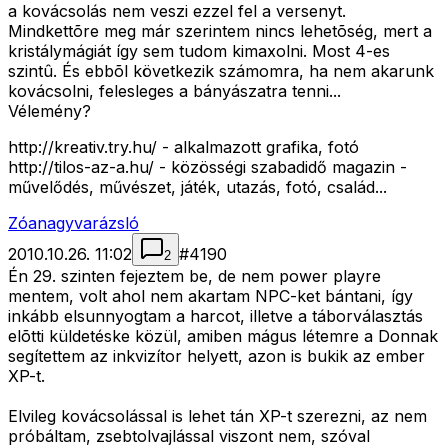
a kovácsolás nem veszi ezzel fel a versenyt.
Mindkettõre meg már szerintem nincs lehetõség, mert a
kristálymágiát így sem tudom kimaxolni. Most 4-es
szintû. És ebbõl következik számomra, ha nem akarunk
kovácsolni, felesleges a bányászatra tenni...
Vélemény?
http://kreativ.try.hu/ - alkalmazott grafika, fotó
http://tilos-az-a.hu/ - közösségi szabadidő magazin -
művelődés, művészet, játék, utazás, fotó, család...
Zóanagyvarázsló
2010.10.26. 11:02
#
4190
2
Én 29. szinten fejeztem be, de nem power playre
mentem, volt ahol nem akartam NPC-ket bántani, így
inkább elsunnyogtam a harcot, illetve a táborválasztás
elõtti küldetéske közül, amiben mágus létemre a Donnak
segítettem az inkvizítor helyett, azon is bukik az ember
XP-t.
Elvileg kovácsolással is lehet tán XP-t szerezni, az nem
próbáltam, zsebtolvajlással viszont nem, szóval