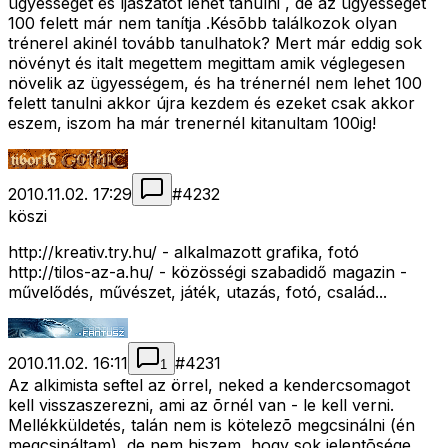
ügyességet és íjászatot lehet tanulni , de az ügyességet
100 felett már nem tanítja .Késõbb találkozok olyan
trénerel akinél tovább tanulhatok? Mert már eddig sok
növényt és italt megettem megittam amik véglegesen
növelik az ügyességem, és ha trénernél nem lehet 100
felett tanulni akkor újra kezdem és ezeket csak akkor
eszem, iszom ha már trenernél kitanultam 100ig!
2010.11.02. 17:29
#
4232
köszi
http://kreativ.try.hu/ - alkalmazott grafika, fotó
http://tilos-az-a.hu/ - közösségi szabadidő magazin -
művelődés, művészet, játék, utazás, fotó, család...
2010.11.02. 16:11
#
4231
1
Az alkimista seftel az örrel, neked a kendercsomagot
kell visszaszerezni, ami az õrnél van - le kell verni.
Mellékküldetés, talán nem is kötelezõ megcsinálni (én
megcsináltam), de nem hiszem, hogy sok jelentõsége