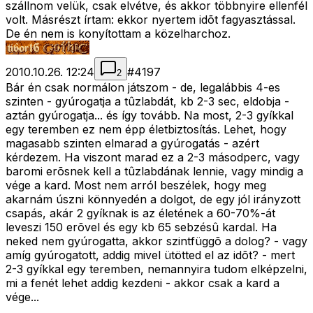
szállnom velük, csak elvétve, és akkor többnyire ellenfél
volt. Másrészt írtam: ekkor nyertem idõt fagyasztással.
De én nem is konyítottam a közelharchoz.
2010.10.26. 12:24
#
4197
2
Bár én csak normálon játszom - de, legalábbis 4-es
szinten - gyúrogatja a tûzlabdát, kb 2-3 sec, eldobja -
aztán gyúrogatja... és így tovább. Na most, 2-3 gyíkkal
egy teremben ez nem épp életbiztosítás. Lehet, hogy
magasabb szinten elmarad a gyúrogatás - azért
kérdezem. Ha viszont marad ez a 2-3 másodperc, vagy
baromi erõsnek kell a tûzlabdának lennie, vagy mindig a
vége a kard. Most nem arról beszélek, hogy meg
akarnám úszni könnyedén a dolgot, de egy jól irányzott
csapás, akár 2 gyíknak is az életének a 60-70%-át
leveszi 150 erõvel és egy kb 65 sebzésû kardal. Ha
neked nem gyúrogatta, akkor szintfüggõ a dolog? - vagy
amíg gyúrogatott, addig mivel ütötted el az idõt? - mert
2-3 gyíkkal egy teremben, nemannyira tudom elképzelni,
mi a fenét lehet addig kezdeni - akkor csak a kard a
vége...