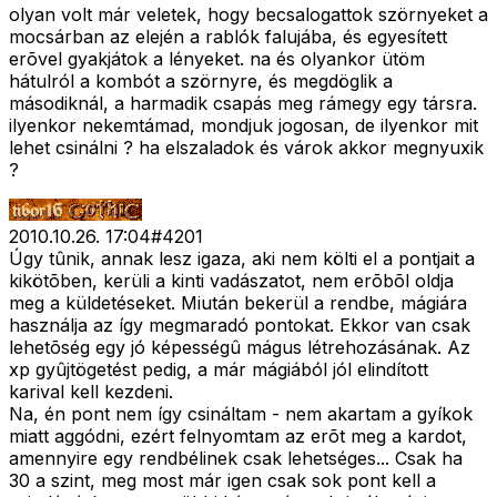
olyan volt már veletek, hogy becsalogattok szörnyeket a
mocsárban az elején a rablók falujába, és egyesített
erõvel gyakjátok a lényeket. na és olyankor ütöm
hátulról a kombót a szörnyre, és megdöglik a
másodiknál, a harmadik csapás meg rámegy egy társra.
ilyenkor nekemtámad, mondjuk jogosan, de ilyenkor mit
lehet csinálni ? ha elszaladok és várok akkor megnyuxik
?
2010.10.26. 17:04
#
4201
Úgy tûnik, annak lesz igaza, aki nem költi el a pontjait a
kikötõben, kerüli a kinti vadászatot, nem erõbõl oldja
meg a küldetéseket. Miután bekerül a rendbe, mágiára
használja az így megmaradó pontokat. Ekkor van csak
lehetõség egy jó képességû mágus létrehozásának. Az
xp gyûjtögetést pedig, a már mágiából jól elindított
karival kell kezdeni.
Na, én pont nem így csináltam - nem akartam a gyíkok
miatt aggódni, ezért felnyomtam az erõt meg a kardot,
amennyire egy rendbélinek csak lehetséges... Csak ha
30 a szint, meg most már igen csak sok pont kell a