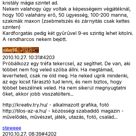
kristály mágia szintet ad.
Nekem valahogy úgy voltak a képességeim végjátéknál,
hogy 100 valahány erõ, 50 ügyesség, 100-200 manna,
szakmák maxon (zsebmetszés és zárnyitás csak kettes
szinten)
Kardforgatás pedig két gyûrûvel 9-es szintig lehet kitolni.
A rendharcos nekem bejött.
2010.10.27. 10:31
#
4203
Próbálkozz egy tréfa tekercsel, az segíthet. De van, aki
többet nem fog veled szóba állni. Ha megtámad,
leverheted, csak ne öld meg. Ha neked ugrik mindenki,
az egy kicsit fárasztó tud lenni, és nem biztos, hogy
többet beszélnek veled. Ha nem sikerül megnyugtatni
õket, akkor jobb visszatölteni...
http://kreativ.try.hu/ - alkalmazott grafika, fotó
http://tilos-az-a.hu/ - közösségi szabadidő magazin -
művelődés, művészet, játék, utazás, fotó, család...
steweee
2010.10.27. 08:39
#
4202