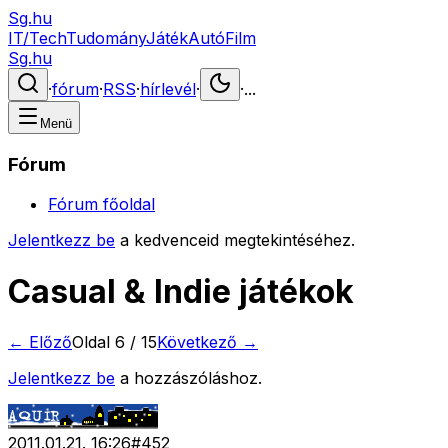
Sg.hu
IT/Tech
Tudomány
Játék
Autó
Film
Sg.hu
·
fórum
·
RSS
·
hírlevél
·
·
...
Menü
Fórum
Fórum főoldal
Jelentkezz be
a kedvenceid megtekintéséhez.
Casual & Indie játékok
← Előző
Oldal
6
/
15
Következő →
Jelentkezz be
a hozzászóláshoz.
2011.01.21. 16:26
#
452