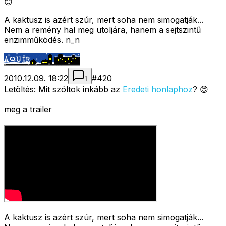
😊
A kaktusz is azért szúr, mert soha nem simogatják...
Nem a remény hal meg utoljára, hanem a sejtszintű
enzimműködés. n_n
2010.12.09. 18:22
#
420
1
Letöltés: Mit szóltok inkább az
Eredeti honlaphoz
? 😊
meg a trailer
A kaktusz is azért szúr, mert soha nem simogatják...