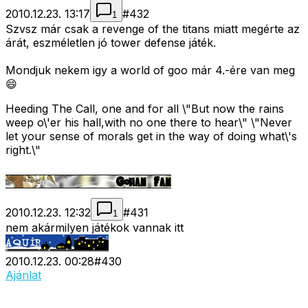
2010.12.23. 13:17
#
432
1
Szvsz már csak a revenge of the titans miatt megérte az
árát, eszméletlen jó tower defense játék.
Mondjuk nekem igy a world of goo már 4.-ére van meg
😄
Heeding The Call, one and for all \"But now the rains
weep o\'er his hall,with no one there to hear\" \"Never
let your sense of morals get in the way of doing what\'s
right.\"
2010.12.23. 12:32
#
431
1
nem akármilyen játékok vannak itt
2010.12.23. 00:28
#
430
Ajánlat