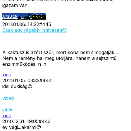
igazam van.
2011.01.06. 14:22
#
445
Csak egy régebbi hülyeség😊
A kaktusz is azért szúr, mert soha nem simogatják...
Nem a remény hal meg utoljára, hanem a sejtszintű
enzimműködés. n_n
xido
2011.01.05. 03:33
#
444
idei cukiság😊
videó
játék
xido
2010.12.31. 19:05
#
443
év végi...akármi😊