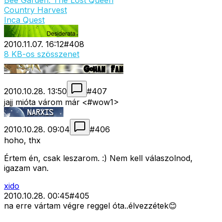
Bee Garden: The Lost Queen
Country Harvest
Inca Quest
2010.11.07. 16:12
#
408
8 KB-os szösszenet
2010.10.28. 13:50
#
407
jajj mióta várom már <#wow1>
2010.10.28. 09:04
#
406
hoho, thx
Értem én, csak leszarom. :) Nem kell válaszolnod,
igazam van.
xido
2010.10.28. 00:45
#
405
na erre vártam végre reggel óta..élvezzétek😊