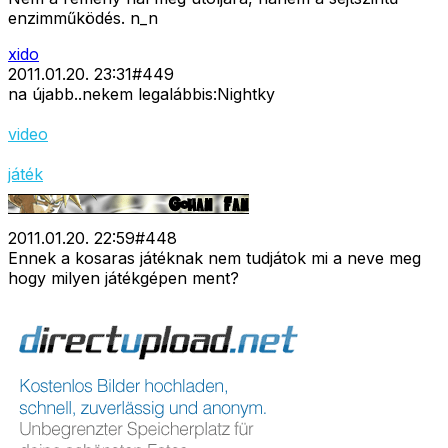
enzimműködés. n_n
xido
2011.01.20. 23:31
#
449
na újabb..nekem legalábbis:Nightky
video
játék
2011.01.20. 22:59
#
448
Ennek a kosaras játéknak nem tudjátok mi a neve meg
hogy milyen játékgépen ment?