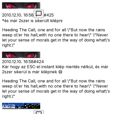
2010.12.10. 16:58
#
425
*és már 2szer is sikerült kilépni
Heeding The Call, one and for all \"But now the rains
weep o\'er his hall,with no one there to hear\" \"Never
let your sense of morals get in the way of doing what\'s
right.\"
2010.12.10. 16:58
#
424
Kár hogy az ESC-el instant kilép mentés nélkül, és már
2szer sikerül is már kilépnek 😄
Heeding The Call, one and for all \"But now the rains
weep o\'er his hall,with no one there to hear\" \"Never
let your sense of morals get in the way of doing what\'s
right.\"