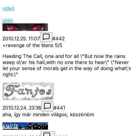
videó
játék
2010.12.25. 11:07
#
442
+revenge of the titans 5/5
Heeding The Call, one and for all \"But now the rains
weep o\'er his hall,with no one there to hear\" \"Never
let your sense of morals get in the way of doing what\'s
right.\"
2010.12.24. 23:38
#
441
aha, így már minden világos, köszönöm