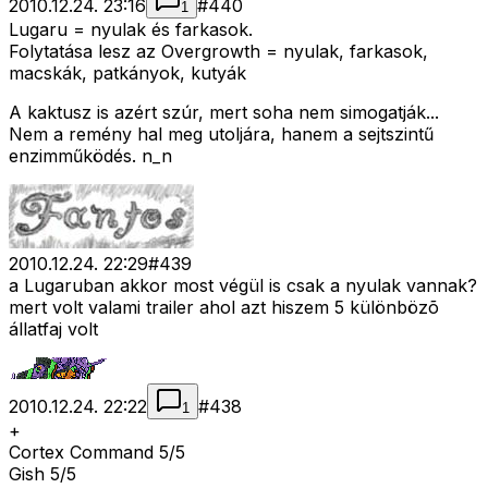
2010.12.24. 23:16
#
440
1
Lugaru = nyulak és farkasok.
Folytatása lesz az Overgrowth = nyulak, farkasok,
macskák, patkányok, kutyák
A kaktusz is azért szúr, mert soha nem simogatják...
Nem a remény hal meg utoljára, hanem a sejtszintű
enzimműködés. n_n
2010.12.24. 22:29
#
439
a Lugaruban akkor most végül is csak a nyulak vannak?
mert volt valami trailer ahol azt hiszem 5 különbözõ
állatfaj volt
2010.12.24. 22:22
#
438
1
+
Cortex Command 5/5
Gish 5/5