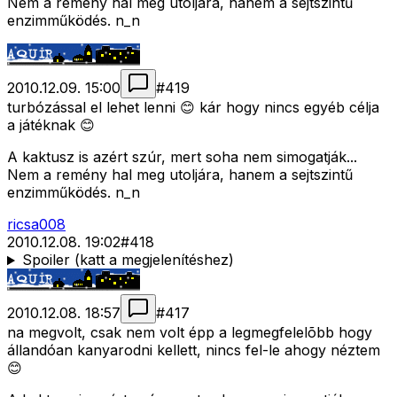
Nem a remény hal meg utoljára, hanem a sejtszintű
enzimműködés. n_n
2010.12.09. 15:00
#
419
turbózással el lehet lenni 😊 kár hogy nincs egyéb célja
a játéknak 😊
A kaktusz is azért szúr, mert soha nem simogatják...
Nem a remény hal meg utoljára, hanem a sejtszintű
enzimműködés. n_n
ricsa008
2010.12.08. 19:02
#
418
Spoiler (katt a megjelenítéshez)
2010.12.08. 18:57
#
417
na megvolt, csak nem volt épp a legmegfelelõbb hogy
állandóan kanyarodni kellett, nincs fel-le ahogy néztem
😊