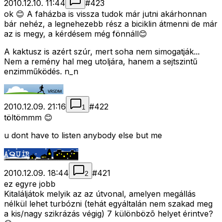
2010.12.10. 11:44
#
423
ok 😊 A faházba is vissza tudok már jutni akárhonnan
bár nehéz, a legnehezebb rész a biciklin átmenni de már
az is megy, a kérdésem még fönnáll😊
A kaktusz is azért szúr, mert soha nem simogatják...
Nem a remény hal meg utoljára, hanem a sejtszintű
enzimműködés. n_n
2010.12.09. 21:16
#
422
1
töltömmm 😊
u dont have to listen anybody else but me
2010.12.09. 18:44
#
421
2
ez egyre jobb
Kitaláljátok melyik az az útvonal, amelyen megállás
nélkül lehet turbózni (tehát egyáltalán nem szakad meg
a kis/nagy szikrázás végig) 7 különbözõ helyet érintve?