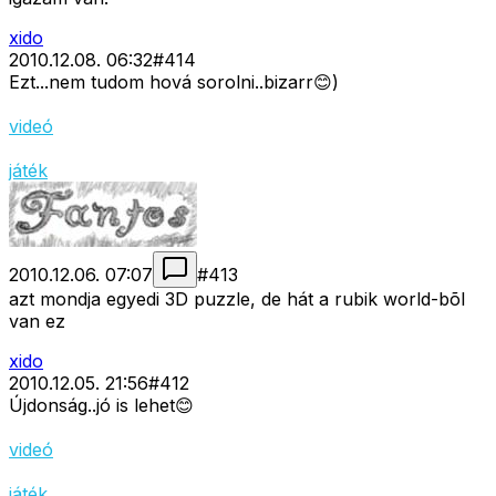
xido
2010.12.08. 06:32
#
414
Ezt...nem tudom hová sorolni..bizarr😊)
videó
játék
2010.12.06. 07:07
#
413
azt mondja egyedi 3D puzzle, de hát a rubik world-bõl
van ez
xido
2010.12.05. 21:56
#
412
Újdonság..jó is lehet😊
videó
játék