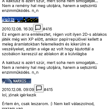
A kaktusz is azért szúr, mert soha nem simogatják...
Nem a remény hal meg utoljára, hanem a sejtszintű
enzimműködés. n_n
2010.12.08. 16:30
#
416
Ez engem arra emlékeztet, régen volt ilyen 2D-s ablakos
játék még win XP elõtt, amikor papírrepülõvel kellett a
meleg áramlatokban felemelkedni és kikerülni a
veszélyeket, aztán a vége az volt hogy kijutottál a
szobákon kereszül az ablakon át a külvilágba
A kaktusz is azért szúr, mert soha nem simogatják...
Nem a remény hal meg utoljára, hanem a sejtszintű
enzimműködés. n_n
2010.12.08. 09:09
#
415
lol, jónak igérkezik
Értem én, csak leszarom. :) Nem kell válaszolnod,
igazam van.