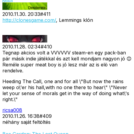
2010.11.30. 20:33
#
411
http://clonesgame.com/
, Lemmings klón
2010.11.28. 02:34
#
410
Tegnap akcios volt a VVVVVV steam-en egy pack-ban
pár másik indie játékkal és azt kell mondjam nagyon jó 😊
Reméle super meat boy is jó lesz már az is elö van
rendelve.
Heeding The Call, one and for all \"But now the rains
weep o\'er his hall,with no one there to hear\" \"Never
let your sense of morals get in the way of doing what\'s
right.\"
ricsa008
2010.11.26. 16:38
#
409
néhány saját feltöltés