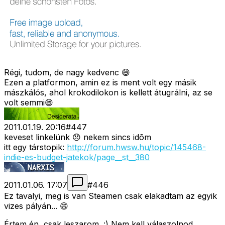
Régi, tudom, de nagy kedvenc 😄
Ezen a platformon, amin ez is ment volt egy másik
mászkálós, ahol krokodilokon is kellett átugrálni, az se
volt semmi😄
2011.01.19. 20:16
#
447
keveset linkelünk 😞 nekem sincs idõm
itt egy társtopik:
http://forum.hwsw.hu/topic/145468-
indie-es-budget-jatekok/page__st__380
2011.01.06. 17:07
#
446
Ez tavalyi, meg is van Steamen csak elakadtam az egyik
vizes pályán... 😄
Értem én, csak leszarom. :) Nem kell válaszolnod,