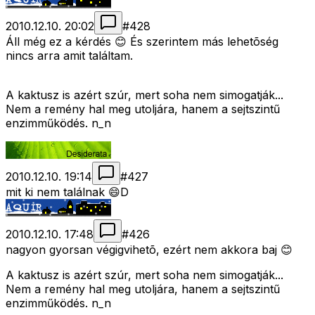
2010.12.10. 20:02
#
428
Áll még ez a kérdés 😊 És szerintem más lehetõség
nincs arra amit találtam.
A kaktusz is azért szúr, mert soha nem simogatják...
Nem a remény hal meg utoljára, hanem a sejtszintű
enzimműködés. n_n
2010.12.10. 19:14
#
427
mit ki nem találnak 😄D
2010.12.10. 17:48
#
426
nagyon gyorsan végigvihetõ, ezért nem akkora baj 😊
A kaktusz is azért szúr, mert soha nem simogatják...
Nem a remény hal meg utoljára, hanem a sejtszintű
enzimműködés. n_n