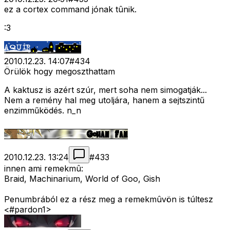
ez a cortex command jónak tûnik.
:3
2010.12.23. 14:07
#
434
Örülök hogy megoszthattam
A kaktusz is azért szúr, mert soha nem simogatják...
Nem a remény hal meg utoljára, hanem a sejtszintű
enzimműködés. n_n
2010.12.23. 13:24
#
433
innen ami remekmû:
Braid, Machinarium, World of Goo, Gish
Penumbrából ez a rész meg a remekmûvön is túltesz
<#pardon1>