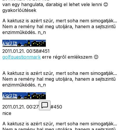
van egy hangulata, darabig el lehet vele lenni 😊
gyakorlóütések
A kaktusz is azért szúr, mert soha nem simogatják...
Nem a remény hal meg utoljára, hanem a sejtszintű
enzimműködés. n_n
2011.01.21. 00:58
#
451
golfquestionmark
erre régrõl emlékszem 😊
A kaktusz is azért szúr, mert soha nem simogatják...
Nem a remény hal meg utoljára, hanem a sejtszintű
enzimműködés. n_n
2011.01.21. 00:27
#
450
nice
A kaktusz is azért szúr, mert soha nem simogatják...
Nem a remény hal meg utoljára, hanem a sejtszintű