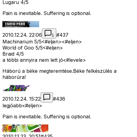
Lugaru 4/5
Pain is inevitable. Suffering is optional.
2010.12.24. 22:06
#
437
1
Machinarium 5/5<#eljen>
<#eljen>
World of Goo 5/5<#eljen>
Braid 4/5
a többi annyira nem lett jó<#levele>
Háború a béke megteremtése.Béke felkészülés a
háborúra!
2010.12.24. 15:22
#
436
legjóabb<#eljen>
Pain is inevitable. Suffering is optional.
2010.12.23. 20:51
#
435