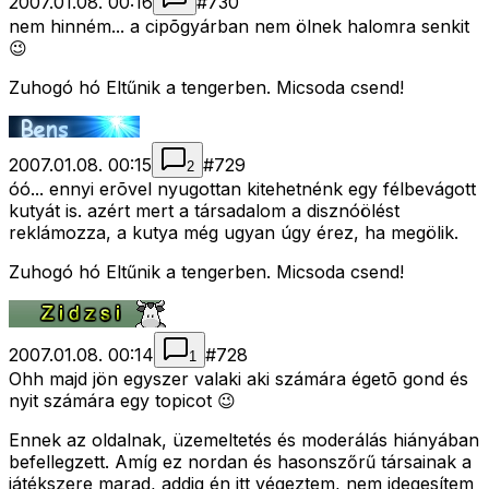
2007.01.08. 00:16
#
730
nem hinném... a cipõgyárban nem ölnek halomra senkit
😉
Zuhogó hó Eltűnik a tengerben. Micsoda csend!
2007.01.08. 00:15
#
729
2
óó... ennyi erõvel nyugottan kitehetnénk egy félbevágott
kutyát is. azért mert a társadalom a disznóölést
reklámozza, a kutya még ugyan úgy érez, ha megölik.
Zuhogó hó Eltűnik a tengerben. Micsoda csend!
2007.01.08. 00:14
#
728
1
Ohh majd jön egyszer valaki aki számára égetõ gond és
nyit számára egy topicot 😉
Ennek az oldalnak, üzemeltetés és moderálás hiányában
befellegzett. Amíg ez nordan és hasonszőrű társainak a
játékszere marad, addig én itt végeztem, nem idegesítem