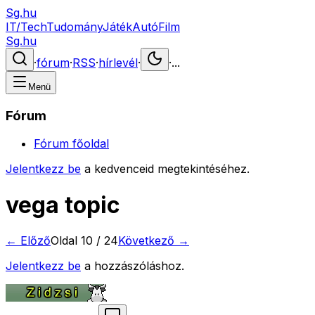
Sg.hu
IT/Tech
Tudomány
Játék
Autó
Film
Sg.hu
·
fórum
·
RSS
·
hírlevél
·
·
...
Menü
Fórum
Fórum főoldal
Jelentkezz be
a kedvenceid megtekintéséhez.
vega topic
← Előző
Oldal
10
/
24
Következő →
Jelentkezz be
a hozzászóláshoz.