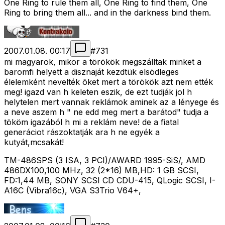
One Ring to rule them all, One Ring to find them, One
Ring to bring them all... and in the darkness bind them.
2007.01.08. 00:17
#
731
mi magyarok, mikor a törökök megszálltak minket a
baromfi helyett a disznaját kezdtük elsödleges
élelemként nevelték õket mert a törökök azt nem ették
meg! igazd van h keleten eszik, de ezt tudják jol h
helytelen mert vannak reklámok aminek az a lényege és
a neve aszem h " ne edd meg mert a barátod" tudja a
tököm igazából h mi a reklám neve! de a fiatal
generáciot rászoktatják ara h ne egyék a
kutyát,mcsakát!
TM-486SPS (3 ISA, 3 PCI)/AWARD 1995-SiS/, AMD
486DX100,100 MHz, 32 (2*16) MB,HD: 1 GB SCSI,
FD:1,44 MB, SONY SCSI CD CDU-415, QLogic SCSI, I-
A16C (Vibra16c), VGA S3Trio V64+,