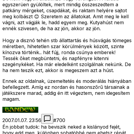
egyszerüen gyülöltek, mert mindig összeszedtem a
patkány mérgeket, csapdákat, és raktam helyére sajtot
meg kolbászt 😊 Szeretem az állatokat. Amit meg le kell
vágni, azt vágják le, hadd egyem meg. Kutyahúst nem
ennék szivesen, de ha az jön, akkor az jön.
Hogy a disznó tehén stb állattartás és húsvágás tömeges
méretben, hihetetlen szar körülmények között, szinte
kínozva történik.. hát fújj, ronda csúnya emberek!
Tessék õket megbüntetni, és napfényre kitenni
szegénykéket. Ha már eledelként szolgálnak nekünk. De
ha nem teszik ezt, akkor is megeszem azt a húst.
Ennek az oldalnak, üzemeltetés és moderálás hiányában
befellegzett. Amíg ez nordan és hasonszőrű társainak a
játékszere marad, addig én itt végeztem, nem idegesítem
magam.
2007.01.07. 23:56
#
700
Én jobbat tudok: ha beviszik neked a kislányod fejét,
hogy edd meg, különben sohatöbbé nem ehetsz répát,