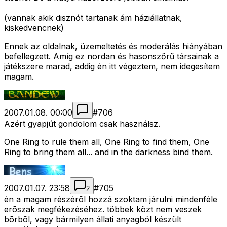
(vannak akik disznót tartanak ám háziállatnak,
kiskedvencnek)
Ennek az oldalnak, üzemeltetés és moderálás hiányában
befellegzett. Amíg ez nordan és hasonszőrű társainak a
játékszere marad, addig én itt végeztem, nem idegesítem
magam.
2007.01.08. 00:00
#
706
Azért gyapjút gondolom csak használsz.
One Ring to rule them all, One Ring to find them, One
Ring to bring them all... and in the darkness bind them.
2007.01.07. 23:58
#
705
2
én a magam részérõl hozzá szoktam járulni mindenféle
erõszak megfékezéséhez. többek közt nem veszek
bõrbõl, vagy bármilyen állati anyagból készült