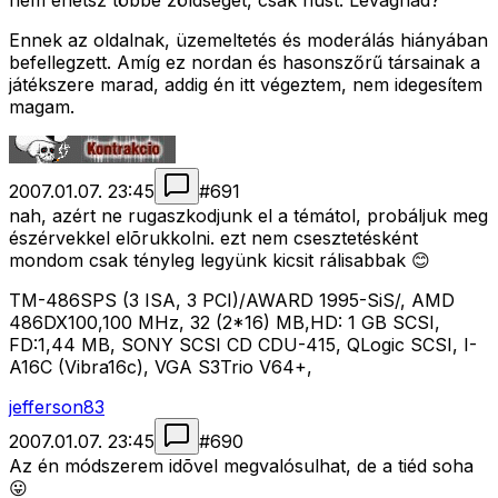
nem ehetsz többé zöldséget, csak húst. Levágnád?
Ennek az oldalnak, üzemeltetés és moderálás hiányában
befellegzett. Amíg ez nordan és hasonszőrű társainak a
játékszere marad, addig én itt végeztem, nem idegesítem
magam.
2007.01.07. 23:45
#
691
nah, azért ne rugaszkodjunk el a témátol, probáljuk meg
észérvekkel elõrukkolni. ezt nem csesztetésként
mondom csak tényleg legyünk kicsit rálisabbak 😊
TM-486SPS (3 ISA, 3 PCI)/AWARD 1995-SiS/, AMD
486DX100,100 MHz, 32 (2*16) MB,HD: 1 GB SCSI,
FD:1,44 MB, SONY SCSI CD CDU-415, QLogic SCSI, I-
A16C (Vibra16c), VGA S3Trio V64+,
jefferson83
2007.01.07. 23:45
#
690
Az én módszerem idõvel megvalósulhat, de a tiéd soha
😛