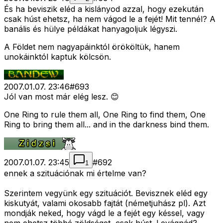
És ha beviszik eléd a kislányod azzal, hogy ezekután
csak húst ehetsz, ha nem vágod le a fejét! Mit tennél? A
banális és hülye példákat hanyagoljuk légyszi.
A Földet nem nagyapáinktól örököltük, hanem
unokáinktól kaptuk kölcsön.
2007.01.07. 23:46
#
693
Jól van most már elég lesz. 😊
One Ring to rule them all, One Ring to find them, One
Ring to bring them all... and in the darkness bind them.
2007.01.07. 23:45
#
692
1
ennek a szituációnak mi értelme van?
Szerintem vegyünk egy szituációt. Bevisznek eléd egy
kiskutyát, valami okosabb fajtát (németjuhász pl). Azt
mondják neked, hogy vágd le a fejét egy késsel, vagy