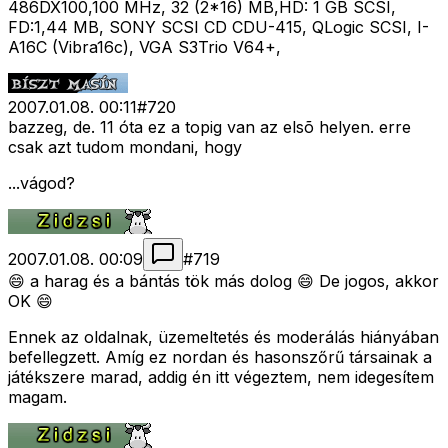
486DX100,100 MHz, 32 (2*16) MB,HD: 1 GB SCSI,
FD:1,44 MB, SONY SCSI CD CDU-415, QLogic SCSI, I-
A16C (Vibra16c), VGA S3Trio V64+,
2007.01.08. 00:11
#
720
bazzeg, de. 11 óta ez a topig van az elsõ helyen. erre
csak azt tudom mondani, hogy
...vágod?
2007.01.08. 00:09
#
719
😄 a harag és a bántás tök más dolog 😄 De jogos, akkor
OK 😄
Ennek az oldalnak, üzemeltetés és moderálás hiányában
befellegzett. Amíg ez nordan és hasonszőrű társainak a
játékszere marad, addig én itt végeztem, nem idegesítem
magam.