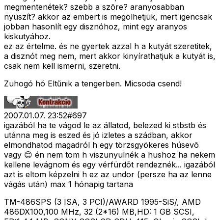
megmentenétek? szebb a szõre? aranyosabban
nyüszít? akkor az embert is megölhetjük, mert igencsak
jobban hasonlít egy disznóhoz, mint egy aranyos
kiskutyához.
ez az értelme. és ne gyertek azzal h a kutyát szeretitek,
a disznót meg nem, mert akkor kinyírathatjuk a kutyát is,
csak nem kell ismerni, szeretni.
Zuhogó hó Eltűnik a tengerben. Micsoda csend!
2007.01.07. 23:52
#
697
igazából ha te vágod le az állatod, belezed ki stbstb és
utánna meg is eszed és jó izletes a szádban, akkor
elmondhatod magadról h egy törzsgyökeres húsevõ
vagy 😊 én nem tom h viszunyulnék a hushoz ha nekem
kellene levágnom és egy vérfürdõt rendeznék... igazából
azt is eltom képzelni h ez az undor (persze ha az lenne
vágás után) max 1 hónapig tartana
TM-486SPS (3 ISA, 3 PCI)/AWARD 1995-SiS/, AMD
486DX100,100 MHz, 32 (2*16) MB,HD: 1 GB SCSI,