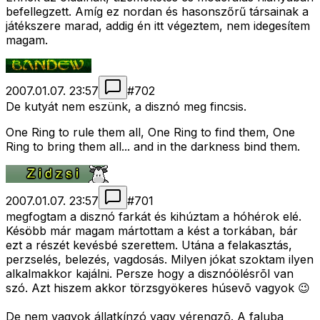
befellegzett. Amíg ez nordan és hasonszőrű társainak a
játékszere marad, addig én itt végeztem, nem idegesítem
magam.
2007.01.07. 23:57
#
702
De kutyát nem eszünk, a disznó meg fincsis.
One Ring to rule them all, One Ring to find them, One
Ring to bring them all... and in the darkness bind them.
2007.01.07. 23:57
#
701
megfogtam a disznó farkát és kihúztam a hóhérok elé.
Késöbb már magam mártottam a kést a torkában, bár
ezt a részét kevésbé szerettem. Utána a felakasztás,
perzselés, belezés, vagdosás. Milyen jókat szoktam ilyen
alkalmakkor kajálni. Persze hogy a disznóölésrõl van
szó. Azt hiszem akkor törzsgyökeres húsevõ vagyok 😉
De nem vagyok állatkínzó vagy vérengzõ. A faluba