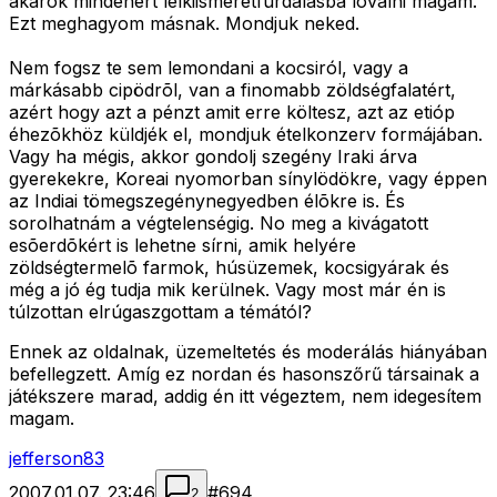
akarok mindenért lelkiismeretfurdalásba lovalni magam.
Ezt meghagyom másnak. Mondjuk neked.
Nem fogsz te sem lemondani a kocsiról, vagy a
márkásabb cipödrõl, van a finomabb zöldségfalatért,
azért hogy azt a pénzt amit erre költesz, azt az etióp
éhezõkhöz küldjék el, mondjuk ételkonzerv formájában.
Vagy ha mégis, akkor gondolj szegény Iraki árva
gyerekekre, Koreai nyomorban sínylödökre, vagy éppen
az Indiai tömegszegénynegyedben élõkre is. És
sorolhatnám a végtelenségig. No meg a kivágatott
esõerdõkért is lehetne sírni, amik helyére
zöldségtermelõ farmok, húsüzemek, kocsigyárak és
még a jó ég tudja mik kerülnek. Vagy most már én is
túlzottan elrúgaszgottam a témától?
Ennek az oldalnak, üzemeltetés és moderálás hiányában
befellegzett. Amíg ez nordan és hasonszőrű társainak a
játékszere marad, addig én itt végeztem, nem idegesítem
magam.
jefferson83
2007.01.07. 23:46
#
694
2