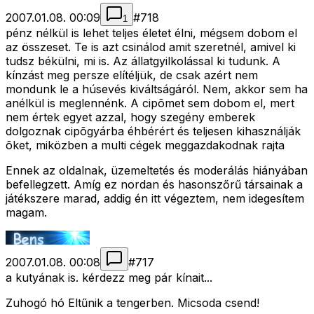
2007.01.08. 00:09
#
718
1
pénz nélkül is lehet teljes életet élni, mégsem dobom el
az összeset. Te is azt csinálod amit szeretnél, amivel ki
tudsz békülni, mi is. Az állatgyilkolással ki tudunk. A
kínzást meg persze elítéljük, de csak azért nem
mondunk le a húsevés kiváltságáról. Nem, akkor sem ha
anélkül is meglennénk. A cipõmet sem dobom el, mert
nem értek egyet azzal, hogy szegény emberek
dolgoznak cipõgyárba éhbérért és teljesen kihasználják
õket, miközben a multi cégek meggazdakodnak rajta
Ennek az oldalnak, üzemeltetés és moderálás hiányában
befellegzett. Amíg ez nordan és hasonszőrű társainak a
játékszere marad, addig én itt végeztem, nem idegesítem
magam.
2007.01.08. 00:08
#
717
a kutyának is. kérdezz meg pár kínait...
Zuhogó hó Eltűnik a tengerben. Micsoda csend!