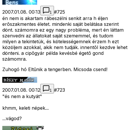
2007.01.08. 00:13
#
725
1
én nem is akartam rábeszélni senkit arra h éljen
erõszakmentes életet. mindenki saját belátása szerint
dönt. számomra ez egy nagy probléma, mert én láttam
szenvedni az állatokat saját szememmel, és tudom
milyen a tekintetük, és kötelességemnek érzem h ezt
közöljem azokkal, akik nem tudják. innentõl kezdve lehet
dönteni. a cipõgyár példa kevésbé égetõ gond
számomra.
Zuhogó hó Eltűnik a tengerben. Micsoda csend!
2007.01.08. 00:12
#
723
1
"és nem a kutyát"
khmm, keleti népek...
...vágod?