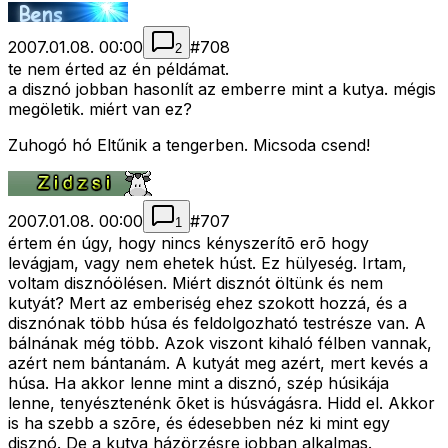
2007.01.08. 00:00
#
708
2
te nem érted az én példámat.
a disznó jobban hasonlít az emberre mint a kutya. mégis
megöletik. miért van ez?
Zuhogó hó Eltűnik a tengerben. Micsoda csend!
2007.01.08. 00:00
#
707
1
értem én úgy, hogy nincs kényszerítõ erõ hogy
levágjam, vagy nem ehetek húst. Ez hülyeség. Irtam,
voltam disznóölésen. Miért disznót öltünk és nem
kutyát? Mert az emberiség ehez szokott hozzá, és a
disznónak több húsa és feldolgozható testrésze van. A
bálnának még több. Azok viszont kihaló félben vannak,
azért nem bántanám. A kutyát meg azért, mert kevés a
húsa. Ha akkor lenne mint a disznó, szép húsikája
lenne, tenyésztenénk õket is húsvágásra. Hidd el. Akkor
is ha szebb a szõre, és édesebben néz ki mint egy
disznó. De a kutya házörzésre jobban alkalmas.