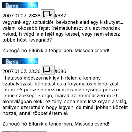
2007.01.07. 23:38
#
687
5
vegyünk egy szituációt: bevisznek eléd egy kiskutyát...
valami okosabb fajtát (németjuhászt pl). azt mondják
neked, h vágd le a fejét egy késsel, vagy nem ehetsz
többé húst. levágnád?
Zuhogó hó Eltűnik a tengerben. Micsoda csend!
2007.01.07. 23:36
#
686
1
"hatásos módszernek így hirtelen a kemény
szabályozást, bûntetést és a folyamatos ellenõrzést
látom --> persze ehhez nem kis mennyiségû pénzre
lenne szükség" - ergó, marad az én módszerem :-)
álomvilágban élek, ez tény. soha nem lesz olyan a világ,
amilyen szeretném hogy legyen. de minél jobban közelít
hozzá, annál többet értem el.
Zuhogó hó Eltűnik a tengerben. Micsoda csend!