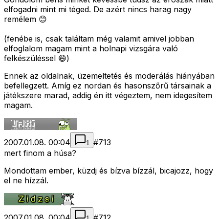
elfogadni mint mi téged. De azért nincs harag nagy
remélem 😊
(fenébe is, csak találtam még valamit amivel jobban
elfoglalom magam mint a holnapi vizsgára való
felkészüléssel 😄)
Ennek az oldalnak, üzemeltetés és moderálás hiányában
befellegzett. Amíg ez nordan és hasonszőrű társainak a
játékszere marad, addig én itt végeztem, nem idegesítem
magam.
2007.01.08. 00:04
#
713
1
mert finom a húsa?
Mondottam ember, küzdj és bízva bízzál, bicajozz, hogy
el ne hízzál.
2007.01.08. 00:04
#
712
1