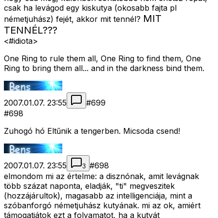
csak ha levágod egy kiskutya (okosabb fajta pl
MIT
németjuhász) fejét, akkor mit tennél?
TENNÉL???
<#idiota>
One Ring to rule them all, One Ring to find them, One
Ring to bring them all... and in the darkness bind them.
2007.01.07. 23:55
#
699
#698
Zuhogó hó Eltűnik a tengerben. Micsoda csend!
2007.01.07. 23:55
#
698
3
elmondom mi az értelme: a disznónak, amit levágnak
több százat naponta, eladják, "ti" megveszitek
(hozzájárultok), magasabb az intelligenciája, mint a
szóbanforgó németjuhász kutyának. mi az ok, amiért
támogatjátok ezt a folyamatot, ha a kutyát