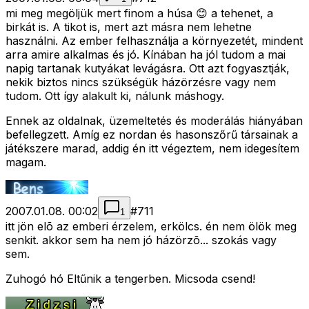
mi meg megöljük mert finom a húsa 😊 a tehenet, a
birkát is. A tikot is, mert azt másra nem lehetne
használni. Az ember felhasználja a környezetét, mindent
arra amire alkalmas és jó. Kínában ha jól tudom a mai
napig tartanak kutyákat levágásra. Ott azt fogyasztják,
nekik biztos nincs szükségük házörzésre vagy nem
tudom. Ott így alakult ki, nálunk máshogy.
Ennek az oldalnak, üzemeltetés és moderálás hiányában
befellegzett. Amíg ez nordan és hasonszőrű társainak a
játékszere marad, addig én itt végeztem, nem idegesítem
magam.
2007.01.08. 00:02
#
711
1
itt jön elõ az emberi érzelem, erkölcs. én nem ölök meg
senkit. akkor sem ha nem jó házörzõ... szokás vagy
sem.
Zuhogó hó Eltűnik a tengerben. Micsoda csend!