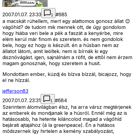
2007.01.07. 23:33
#
685
1
a macskát rühellem, mert egy alattomos gonosz állat 😊
vágóhíd? de tudom mik mennek ott, de úgy gondolom
hogy hiába veri bele a pék a faszát a kenyérbe, mire
elém kerül már finom és szeretem. és nem gondolok
bele, hogy ez hogy is készült. én a húsban nem az
állatot látom, amit leöltek. nem is bírnák ki egy
disznóvágást. igen, sajnálnám a röfit, de ettõl nem érzem
magam gonosznak, hogy szeretem a husit.
Mondottam ember, küzdj és bízva bízzál, bicajozz, hogy
el ne hízzál.
jefferson83
2007.01.07. 23:31
#
684
1
Szerintem álomvilágban élsz, ha arra vársz megtérjenek
az emberek és mondjanak le a húsról. Ennél még az is
hatásosabb, ha hetente kiláncolod magad a vágóhíd
bejárati ajtajához (á la greenpeace). Én a hatásos
módszernek így hirtelen a kemény szabályozást,