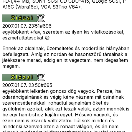
FD:1,44 MB, SONY SCSI CD CDU-415, QLogic SCSI, I-
A16C (Vibra16c), VGA S3Trio V64+,
2007.01.07. 23:51
#
696
egyébbként +fav, szeretem az ilyen kis vitatkozásokat,
eszmefuttatásokat 😊
Ennek az oldalnak, üzemeltetés és moderálás hiányában
befellegzett. Amíg ez nordan és hasonszőrű társainak a
játékszere marad, addig én itt végeztem, nem idegesítem
magam.
2007.01.07. 23:50
#
695
egyébbként lelketlen gonosz dög vagyok. Persze, ha
odaráncigálnának és végig kéne néznem mit csinálnak
szerencsétlenekkel, rohadtul sajnálnám õket és
gyülölném azokat, akik ezt teszik velük, aztán mennék is
be egy hambishoz kajálni egyet. Húsevõ vagyok, és
ezen nem is akarok változtatni. Túl sok minden és
mindenki szenved ezen a rohadt világon, és én nem