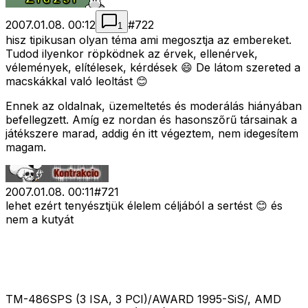
2007.01.08. 00:12
#
722
1
hisz tipikusan olyan téma ami megosztja az embereket.
Tudod ilyenkor röpködnek az érvek, ellenérvek,
vélemények, elítélesek, kérdések 😄 De látom szereted a
macskákkal való leoltást 😊
Ennek az oldalnak, üzemeltetés és moderálás hiányában
befellegzett. Amíg ez nordan és hasonszőrű társainak a
játékszere marad, addig én itt végeztem, nem idegesítem
magam.
2007.01.08. 00:11
#
721
lehet ezért tenyésztjük élelem céljából a sertést 😊 és
nem a kutyát
TM-486SPS (3 ISA, 3 PCI)/AWARD 1995-SiS/, AMD