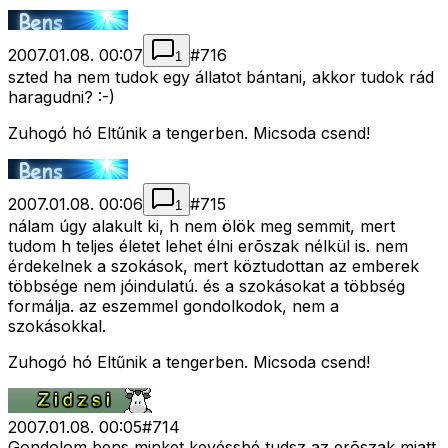
2007.01.08. 00:07
#
716
1
szted ha nem tudok egy állatot bántani, akkor tudok rád
haragudni? :-)
Zuhogó hó Eltűnik a tengerben. Micsoda csend!
2007.01.08. 00:06
#
715
1
nálam úgy alakult ki, h nem ölök meg semmit, mert
tudom h teljes életet lehet élni erõszak nélkül is. nem
érdekelnek a szokások, mert köztudottan az emberek
többsége nem jóindulatú. és a szokásokat a többség
formálja. az eszemmel gondolkodok, nem a
szokásokkal.
Zuhogó hó Eltűnik a tengerben. Micsoda csend!
2007.01.08. 00:05
#
714
Gondolom bens minket kevéssbé tudsz az erõszak miatt