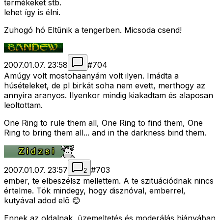
termékeket stb.
lehet így is élni.
Zuhogó hó Eltűnik a tengerben. Micsoda csend!
2007.01.07. 23:58
#
704
Amúgy volt mostohaanyám volt ilyen. Imádta a
húsételeket, de pl birkát soha nem evett, merthogy az
annyira aranyos. Ilyenkor mindig kiakadtam és alaposan
leoltottam.
One Ring to rule them all, One Ring to find them, One
Ring to bring them all... and in the darkness bind them.
2007.01.07. 23:57
#
703
2
ember, te elbeszélsz mellettem. A te szituációdnak nincs
értelme. Tök mindegy, hogy disznóval, emberrel,
kutyával adod elõ 😊
Ennek az oldalnak, üzemeltetés és moderálás hiányában