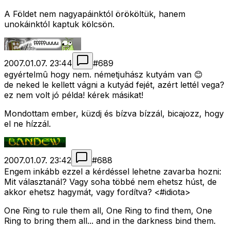
A Földet nem nagyapáinktól örököltük, hanem
unokáinktól kaptuk kölcsön.
2007.01.07. 23:44
#
689
egyértelmû hogy nem. németjuhász kutyám van 😊
de neked le kellett vágni a kutyád fejét, azért lettél vega?
ez nem volt jó példa! kérek másikat!
Mondottam ember, küzdj és bízva bízzál, bicajozz, hogy
el ne hízzál.
2007.01.07. 23:42
#
688
Engem inkább ezzel a kérdéssel lehetne zavarba hozni:
Mit választanál? Vagy soha többé nem ehetsz húst, de
akkor ehetsz hagymát, vagy fordítva? <#idiota>
One Ring to rule them all, One Ring to find them, One
Ring to bring them all... and in the darkness bind them.