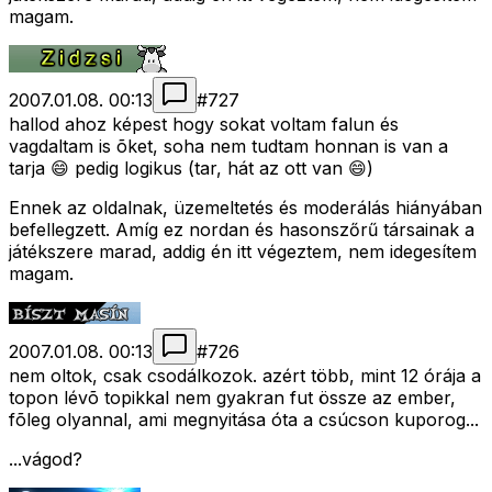
magam.
2007.01.08. 00:13
#
727
hallod ahoz képest hogy sokat voltam falun és
vagdaltam is õket, soha nem tudtam honnan is van a
tarja 😄 pedig logikus (tar, hát az ott van 😄)
Ennek az oldalnak, üzemeltetés és moderálás hiányában
befellegzett. Amíg ez nordan és hasonszőrű társainak a
játékszere marad, addig én itt végeztem, nem idegesítem
magam.
2007.01.08. 00:13
#
726
nem oltok, csak csodálkozok. azért több, mint 12 órája a
topon lévõ topikkal nem gyakran fut össze az ember,
fõleg olyannal, ami megnyitása óta a csúcson kuporog...
...vágod?