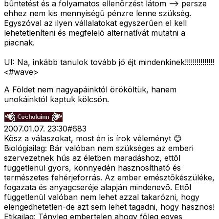
bûntetést és a folyamatos ellenõrzést látom --> persze
ehhez nem kis mennyiségû pénzre lenne szükség.
Egyszóval az ilyen vállalatokat egyszerûen el kell
lehetetleníteni és megfelelõ alternatívát mutatni a
piacnak.
UI: Na, inkább tanulok tovább jó éjt mindenkinek!!!!!!!!!!!!!!!
<#wave>
A Földet nem nagyapáinktól örököltük, hanem
unokáinktól kaptuk kölcsön.
2007.01.07. 23:30
#
683
Kösz a válaszokat, most én is írok véleményt 😊
Biológiailag: Bár valóban nem szükséges az emberi
szervezetnek hús az életben maradáshoz, ettõl
függetlenül gyors, könnyedén hasznosítható és
természetes fehérjeforrás. Az ember emésztõkészüléke,
fogazata és anyagcseréje alapján mindenevõ. Ettõl
függetlenül valóban nem lehet azzal takarózni, hogy
elengedhetetlen-de azt sem lehet tagadni, hogy hasznos!
Etikailag: Tényleg embertelen ahogy fõleg egyes