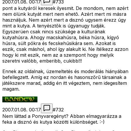
2007.01.08. 00:17
#
733
pont a kutyáról keresek ilyesmit. De mondom, nem azért
nem ölünk kutyát mert nem ehetõ. Azért mert mi másra
használjuk. Nem azért mert a disznó ugysem érezz úgy
mint a kutya. A tenyésztõk is úgyanugy tudják.
Egyszerüen csak nincs szüksége a kulturának
kutyahúsra. Ahogy macskahúsra, béka húsra, kígyó
húsra, sült pókra és fecskehúsikára sem. Azokat is
eszik, csak máshol, ahol így alakult ki. Ne ítélkezz azzon
hogy ki mit eszik, nem az a szempont hogy melyik
szeretni valóbb, emberibb, cukibb!!!
Ennek az oldalnak, üzemeltetés és moderálás hiányában
befellegzett. Amíg ez nordan és hasonszőrű társainak a
játékszere marad, addig én itt végeztem, nem idegesítem
magam.
2007.01.08. 00:17
#
732
Nem láttad a Ponyvaregényt? Abban elmagyarázza a
feka a disznó és kutya közötti különbséget. :-)