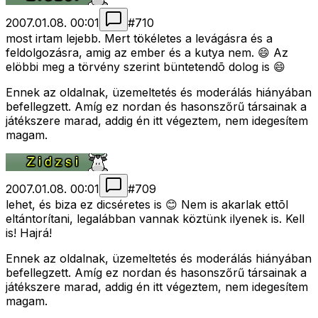
2007.01.08. 00:01
#
710
most irtam lejebb. Mert tökéletes a levágásra és a
feldolgozásra, amig az ember és a kutya nem. 😄 Az
elöbbi meg a törvény szerint büntetendõ dolog is 😄
Ennek az oldalnak, üzemeltetés és moderálás hiányában
befellegzett. Amíg ez nordan és hasonszőrű társainak a
játékszere marad, addig én itt végeztem, nem idegesítem
magam.
2007.01.08. 00:01
#
709
lehet, és biza ez dicséretes is 😊 Nem is akarlak ettõl
eltántorítani, legalábban vannak köztünk ilyenek is. Kell
is! Hajrá!
Ennek az oldalnak, üzemeltetés és moderálás hiányában
befellegzett. Amíg ez nordan és hasonszőrű társainak a
játékszere marad, addig én itt végeztem, nem idegesítem
magam.