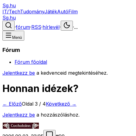
Sg.hu
IT/Tech
Tudomány
Játék
Autó
Film
Sg.hu
·
fórum
·
RSS
·
hírlevél
·
·
...
Menü
Fórum
Fórum főoldal
Jelentkezz be
a kedvenceid megtekintéséhez.
Honnan idézek?
← Előző
Oldal
3
/
4
Következő →
Jelentkezz be
a hozzászóláshoz.