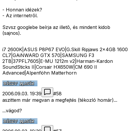
- Honnan idézek?
- Az internetrõl.
Szvsz googlebe beírja az illetõ, és mindent kidob
(sajnos).
i7 2600K|ASUS P8P67 EVO|G.Skill Ripjaws 2x4GB 1600
CL7|GAiNWARD GTX 570|SAMSUNG F3
2TB|37PFL7605|E-MU 1212m v2|Harman-Kardon
SoundSticks II|Corsair HX650W|CM 690 II
Advanced|Alpenföhn Matterhorn
2006.09.03. 19:39
#
58
aszittem már megvan a megfejtés (tékozló homár)...
...vágod?