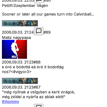
2006.09.03. 22:05
#
90
Petõfi:Szeptember Végén
Sooner or later all our games turn into Calvinball...
2006.09.03. 21:24
#
89
Matiz nagypapa
2006.09.03. 21:23
#
88
e örö e bódottá eá örö it bodottág
nos?<#vigyor3>
2006.09.03. 21:23
#
87
"még nyílnak a völgyben a kerti virágok,
még zöldel a nyárfa az ablak elött"
thhommy