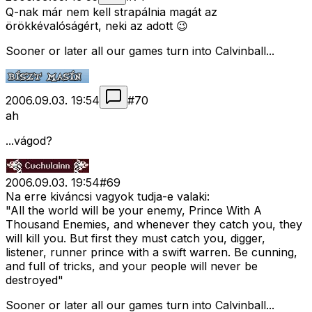
Q-nak már nem kell strapálnia magát az
örökkévalóságért, neki az adott 😉
Sooner or later all our games turn into Calvinball...
2006.09.03. 19:54
#
70
ah
...vágod?
2006.09.03. 19:54
#
69
Na erre kiváncsi vagyok tudja-e valaki:
"All the world will be your enemy, Prince With A
Thousand Enemies, and whenever they catch you, they
will kill you. But first they must catch you, digger,
listener, runner prince with a swift warren. Be cunning,
and full of tricks, and your people will never be
destroyed"
Sooner or later all our games turn into Calvinball...