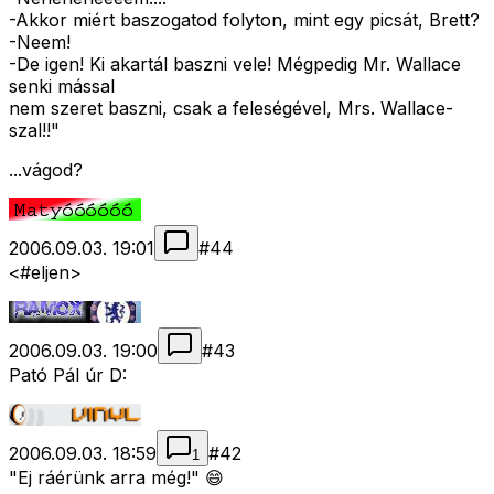
-Akkor miért baszogatod folyton, mint egy picsát, Brett?
-Neem!
-De igen! Ki akartál baszni vele! Mégpedig Mr. Wallace
senki mással
nem szeret baszni, csak a feleségével, Mrs. Wallace-
szal!!"
...vágod?
2006.09.03. 19:01
#
44
<#eljen>
2006.09.03. 19:00
#
43
Pató Pál úr D:
2006.09.03. 18:59
#
42
1
"Ej ráérünk arra még!" 😄