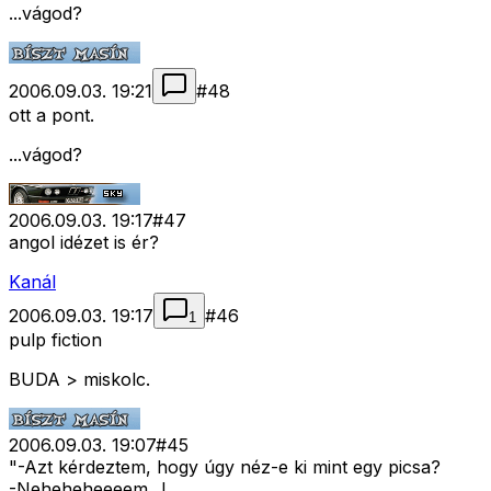
...vágod?
2006.09.03. 19:21
#
48
ott a pont.
...vágod?
2006.09.03. 19:17
#
47
angol idézet is ér?
Kanál
2006.09.03. 19:17
#
46
1
pulp fiction
BUDA > miskolc.
2006.09.03. 19:07
#
45
"-Azt kérdeztem, hogy úgy néz-e ki mint egy picsa?
-Neheheheeeem...!