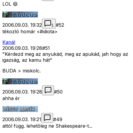
LOL 😄
2006.09.03. 19:32
#
52
1
tékozló homár <#idiota>
Kanál
2006.09.03. 19:28
#
51
"Kérdezd meg az anyukád, meg az apukád, jah hogy az
igazság, az kamu hát"
BUDA > miskolc.
2006.09.03. 19:28
#
50
ahha ér
2006.09.03. 19:21
#
49
attól függ. lehetõleg ne Shakespeare-t...