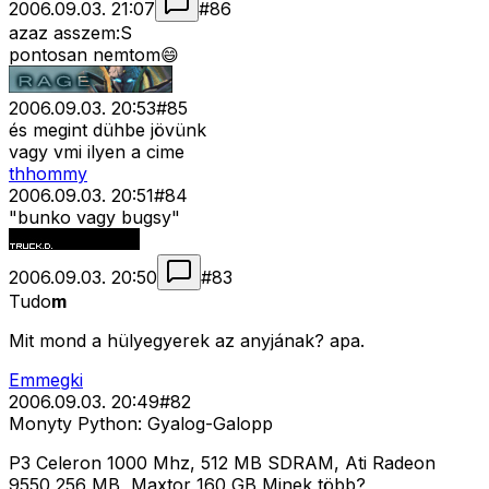
2006.09.03. 21:07
#
86
azaz asszem:S
pontosan nemtom😄
2006.09.03. 20:53
#
85
és megint dühbe jövünk
vagy vmi ilyen a cime
thhommy
2006.09.03. 20:51
#
84
"bunko vagy bugsy"
2006.09.03. 20:50
#
83
Tudo
m
Mit mond a hülyegyerek az anyjának? apa.
Emmegki
2006.09.03. 20:49
#
82
Monyty Python: Gyalog-Galopp
P3 Celeron 1000 Mhz, 512 MB SDRAM, Ati Radeon
9550 256 MB, Maxtor 160 GB Minek több?