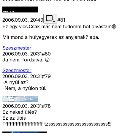
2006.09.03. 20:49
#
81
1
Ez egy vicc.Csak már nem tudomm hol olvastam😄
Mit mond a hülyegyerek az anyjának? apa.
Szeszmester
2006.09.03. 20:31
#
80
Ja nem, fordsítva. 😛
Szeszmester
2006.09.03. 20:31
#
79
-A nyúl az?
-Nem, a nyúlon túl.
2006.09.03. 20:31
#
78
Ez neked ütés?
Ez az ütés
Ffffffffffffffffffffffffff tzsssssssssssssssssssssssss!!!