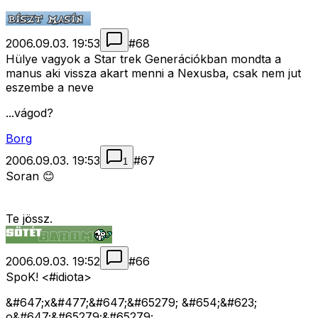
2006.09.03. 19:53
#
68
Hülye vagyok a Star trek Generációkban mondta a
manus aki vissza akart menni a Nexusba, csak nem jut
eszembe a neve
...vágod?
Borg
2006.09.03. 19:53
#
67
1
Soran 😊
Te jössz.
2006.09.03. 19:52
#
66
SpoK! <#idiota>
&#647;x&#477;&#647;&#65279; &#654;&#623;
o&#647;&#65279;&#65279;