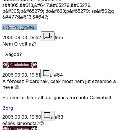
s&#305;&#613;&#647;&#65279;&#65279;
p&#305;p&#65279; do&#633;p&#65279; ss&#592;q
&#477;&#613;&#647;
2006.09.03. 19:52
#
65
2
Nem Q volt az?
...vágod?
2006.09.03. 19:51
#
64
1
A fõrossz Picardnak, csak most nem jut ezsembe a
neve 😄
Sooner or later all our games turn into Calvinball...
Borg
2006.09.03. 19:50
#
63
2
éééés kimondta?😊