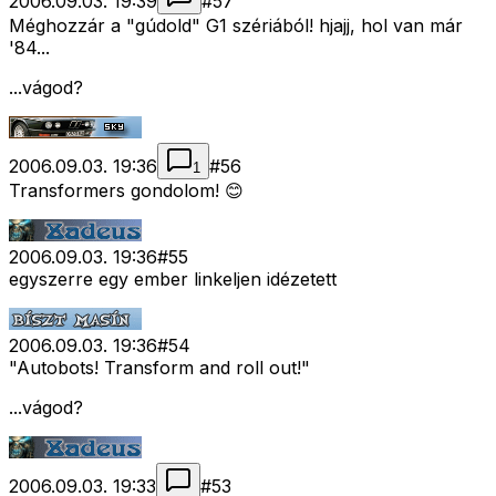
2006.09.03. 19:39
#
57
Méghozzár a "gúdold" G1 szériából! hjajj, hol van már
'84...
...vágod?
2006.09.03. 19:36
#
56
1
Transformers gondolom! 😊
2006.09.03. 19:36
#
55
egyszerre egy ember linkeljen idézetett
2006.09.03. 19:36
#
54
"Autobots! Transform and roll out!"
...vágod?
2006.09.03. 19:33
#
53