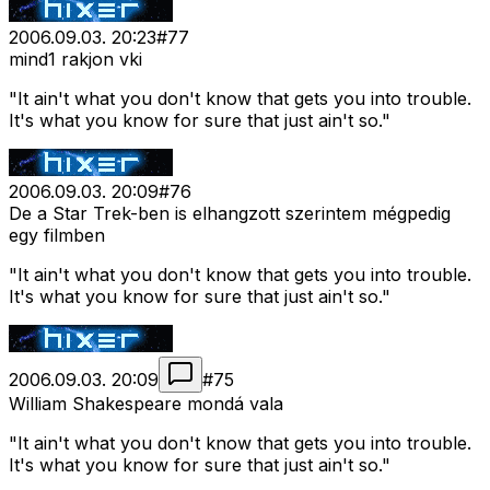
2006.09.03. 20:23
#
77
mind1 rakjon vki
"It ain't what you don't know that gets you into trouble.
It's what you know for sure that just ain't so."
2006.09.03. 20:09
#
76
De a Star Trek-ben is elhangzott szerintem mégpedig
egy filmben
"It ain't what you don't know that gets you into trouble.
It's what you know for sure that just ain't so."
2006.09.03. 20:09
#
75
William Shakespeare mondá vala
"It ain't what you don't know that gets you into trouble.
It's what you know for sure that just ain't so."