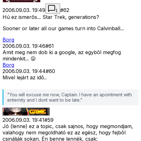
2006.09.03. 19:49
#
62
1
Hú ez ismerõs... Star Trek, generations?
Sooner or later all our games turn into Calvinball...
Borg
2006.09.03. 19:46
#
61
Amit meg nem dob ki a google, az egybõl megfog
mindenkit... 😛
Borg
2006.09.03. 19:44
#
60
Mivel lejárt az idõ..
"You will excuse me now, Captain. I have an apointment with
enternity and I dont want to be late."
2006.09.03. 19:41
#
59
Jó (lenne) ez a topic, csak sajnos, hogy megmondjam,
valahogy nem megoldható ez az egész, hogy fejbõl
csinálják sokan. Én benne lennék, csak: