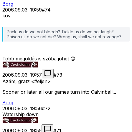
Borg
2006.09.03. 19:59
#
74
köv.
Prick us do we not bleedh? Tickle us do we not laugh?
Poison us do we not die? Wrong us, shall we not revenge?
Több megoldás is szóba jöhet 😊
2006.09.03. 19:57
#
73
Azám, gratz <#eljen>
Sooner or later all our games turn into Calvinball...
Borg
2006.09.03. 19:56
#
72
Watership down
2006.09.03. 19:55
#
71