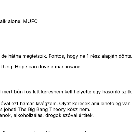
 walk alone! MUFC
e hátha megtetszik. Fontos, hogy ne 1 rész alapján dönts
 thing. Hope can drive a man insane.
ert bûn fos lett keresnem kell helyette egy hasonló szitkom
zóval ezt hamar kivégzem. Olyat keresek ami lehetõleg va
 is jöhet! The Big Bang Theory kösz nem.
ok, alkoholizálás, drogok szóval értitek.