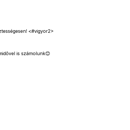
sztességesen! <#vigyor2>
midõvel is számolunk😊