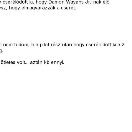
gy cserélõdött ki, hogy Damon Wayans Jr.-nak élõ
rész, hogy elmagyarázzák a cserét.
ill nem tudom, h a pilot rész után hogy cserélõdött ki a 2
g.
letes volt... aztán kb ennyi.