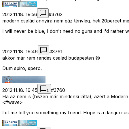
2012.11.18. 19:56
#
3762
modern család annyira nem gáz tényleg. heti 20percet meg
I will never be blue, I don't need no guns and I'd rather
2012.11.18. 19:46
#
3761
akkor már rém rendes család budapesten 😄
Dum spiro, spero.
2012.11.18. 19:45
#
3760
1
Ha az nem is (hiszen már mindenki látta), azért a Modern
<#wave>
Let me tell you something my friend. Hope is a dangerous