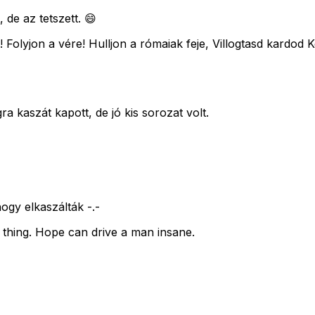
 de az tetszett. 😄
jon a vére! Hulljon a rómaiak feje, Villogtasd kardod K
a kaszát kapott, de jó kis sorozat volt.
ogy elkaszálták -.-
 thing. Hope can drive a man insane.