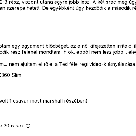
 2-3 rész, viszont utána egyre jobb lesz. A két srác meg ú
tban szerepelhetett. De egyébként úgy kezdõdik a második 
aptam egy agyament blõdséget. az a nõ kifejezetten irritáló. 
atodik rész felénél mondtam, h ok. ebbõl nem lesz jobb... elé
nem ájultam el tõle. a Ted féle régi video-k átnyálazása öt
X360 Slim
volt 1 csavar most marshall részében)
 20 is sok 😄