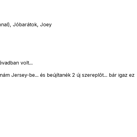
nal), Jóbarátok, Joey
évadban volt...
m Jersey-be... és beújítanék 2 új szereplõt... bár igaz ez