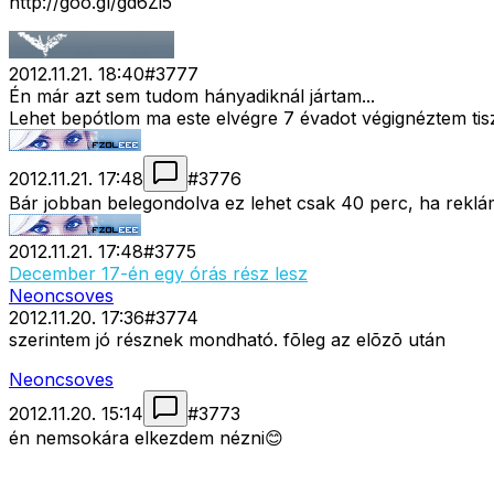
http://goo.gl/gd6Zi5
2012.11.21. 18:40
#
3777
Én már azt sem tudom hányadiknál jártam...
Lehet bepótlom ma este elvégre 7 évadot végignéztem ti
2012.11.21. 17:48
#
3776
Bár jobban belegondolva ez lehet csak 40 perc, ha reklá
2012.11.21. 17:48
#
3775
December 17-én egy órás rész lesz
Neoncsoves
2012.11.20. 17:36
#
3774
szerintem jó résznek mondható. fõleg az elõzõ után
Neoncsoves
2012.11.20. 15:14
#
3773
én nemsokára elkezdem nézni😊