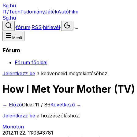
Sg.hu
IT/Tech
Tudomány
Játék
Autó
Film
Sg.hu
·
fórum
·
RSS
·
hírlevél
·
·
...
Menü
Fórum
Fórum főoldal
Jelentkezz be
a kedvenceid megtekintéséhez.
How I Met Your Mother (TV)
← Előző
Oldal
11
/
86
Következő →
Jelentkezz be
a hozzászóláshoz.
Monoton
2012.11.22. 11:03
#
3781