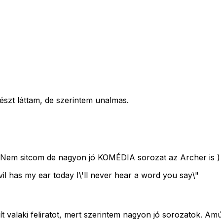
részt láttam, de szerintem unalmas.
e. (Nem sitcom de nagyon jó KOMÉDIA sorozat az Archer is )
l has my ear today I\'ll never hear a word you say\"
ít valaki feliratot, mert szerintem nagyon jó sorozatok. A