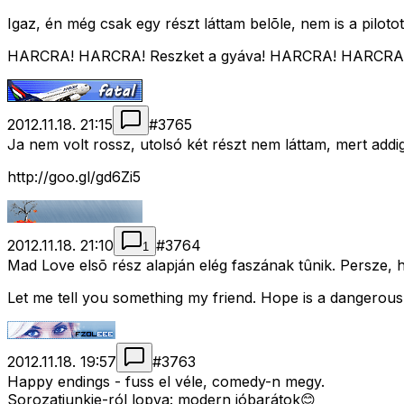
Igaz, én még csak egy részt láttam belõle, nem is a pilotot,
HARCRA! HARCRA! Reszket a gyáva! HARCRA! HARCRA! Foly
2012.11.18. 21:15
#
3765
Ja nem volt rossz, utolsó két részt nem láttam, mert addigr
http://goo.gl/gd6Zi5
2012.11.18. 21:10
#
3764
1
Mad Love elsõ rész alapján elég faszának tûnik. Persze, h
Let me tell you something my friend. Hope is a dangerous
2012.11.18. 19:57
#
3763
Happy endings - fuss el véle, comedy-n megy.
Sorozatjunkie-ról lopva: modern jóbarátok😊