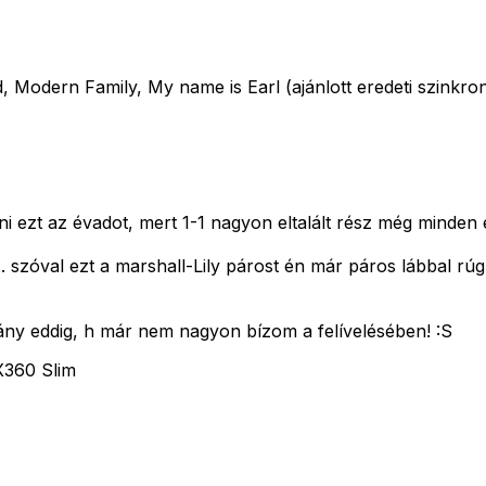
dern Family, My name is Earl (ajánlott eredeti szinkron
dni ezt az évadot, mert 1-1 nagyon eltalált rész még minden 
 szóval ezt a marshall-Lily párost én már páros lábbal rúgná
ilány eddig, h már nem nagyon bízom a felívelésében! :S
X360 Slim