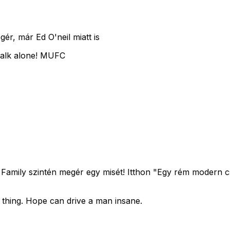
ér, már Ed O'neil miatt is
 walk alone! MUFC
 Family szintén megér egy misét! Itthon "Egy rém modern cs
 thing. Hope can drive a man insane.