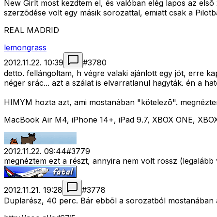
New Girlt most kezdtem el, és valóban elég lapos az elsõ
szerzõdése volt egy másik sorozattal, emiatt csak a Pilo
REAL MADRID
lemongrass
2012.11.22. 10:39
#
3780
detto. fellángoltam, h végre valaki ajánlott egy jót, erre k
néger srác... azt a szálat is elvarratlanul hagyták. én a h
HIMYM hozta azt, ami mostanában "kötelezõ". megnéztem... 
MacBook Air M4, iPhone 14+, iPad 9.7, XBOX ONE, XBO
2012.11.22. 09:44
#
3779
megnéztem ezt a részt, annyira nem volt rossz (legalább 
2012.11.21. 19:28
#
3778
Duplarész, 40 perc. Bár ebbõl a sorozatból mostanában a