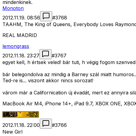
mindenkinek.
Monoton
2012.11.19. 08:56
#
3768
TAAHM, The King of Queens, Everybody Loves Raymond, Mo
REAL MADRID
lemongrass
2012.11.18. 23:27
#
3767
egyet kell, h értsek veled! bár tuti, h végig fogom szenve
bár belegondolva az mindig a Barney szál miatt humoros...
Ted-re is... viszont akkor nincs sorozat!
várom már a Californication új évadát, mert ez annyira s
MacBook Air M4, iPhone 14+, iPad 9.7, XBOX ONE, XBO
2012.11.18. 22:00
#
3766
New Girl