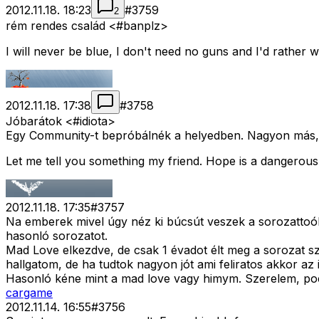
2012.11.18. 18:23
#
3759
2
rém rendes család <#banplz>
I will never be blue, I don't need no guns and I'd rather
2012.11.18. 17:38
#
3758
Jóbarátok <#idiota>
Egy Community-t bepróbálnék a helyedben. Nagyon más, d
Let me tell you something my friend. Hope is a dangerous
2012.11.18. 17:35
#
3757
Na emberek mivel úgy néz ki búcsút veszek a sorozattoól m
hasonló sorozatot.
Mad Love elkezdve, de csak 1 évadot élt meg a sorozat s
hallgatom, de ha tudtok nagyon jót ami feliratos akkor az
Hasonló kéne mint a mad love vagy himym. Szerelem, poén
cargame
2012.11.14. 16:55
#
3756