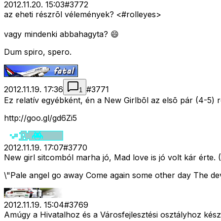
2012.11.20. 15:03
#
3772
az eheti részrõl vélemények? <#rolleyes>
vagy mindenki abbahagyta? 😄
Dum spiro, spero.
2012.11.19. 17:36
#
3771
1
Ez relatív egyébként, én a New Girlbõl az elsõ pár (4-5) 
http://goo.gl/gd6Zi5
2012.11.19. 17:07
#
3770
New girl sitcomból marha jó, Mad love is jó volt kár ért
\"Pale angel go away Come again some other day The devi
2012.11.19. 15:04
#
3769
Amúgy a Hivatalhoz és a Városfejlesztési osztályhoz kész