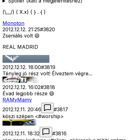
Spoiler (katt a megjelenítéshez)
(\__/) ( X.x) ( } . { )
Monoton
2012.12.12. 21:25
#
3820
Zseniális volt 😄
REAL MADRID
2012.12.12. 18:00
#
3819
Tényleg jó rész volt! Élveztem végre...
2012.12.12. 16:02
#
3818
Évad legjobb része 😄
RAMyMamy
2012.12.11. 20:46
#
3817
köszi szépen <#worship>
2012.12.11. 18:32
#
3816