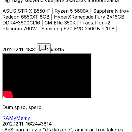
régi nagy kedvenc <#eljen>
akárcsak a többi száma
ASUS STRIX B550-F | Ryzen 5 5600X | Sapphire Nitro+
Radeon 6650XT 8GB | HyperXRenegade Fury 2x16GB
DDR4-3600CL16 | CM Elite 350K | Fractal Ion+2
Platinum 760W | Samsung 970 EVO 250GB + 1TB |
2012.12.11. 18:31
#
3815
2
Dum spiro, spero.
RAMyMamy
2012.12.11. 16:24
#
3814
s8e8-ban mi az a "diszkózene", ami brad frog lake-es