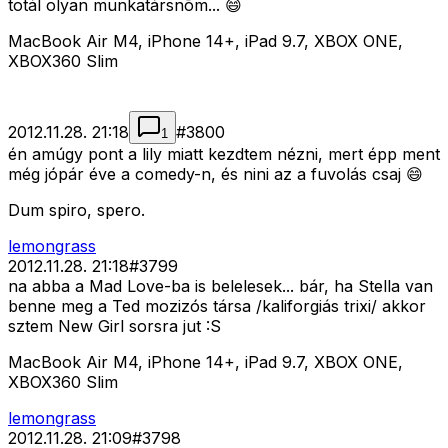
totál olyan munkatársnõm... 😄
MacBook Air M4, iPhone 14+, iPad 9.7, XBOX ONE,
XBOX360 Slim
2012.11.28. 21:18
#
3800
1
én amúgy pont a lily miatt kezdtem nézni, mert épp ment
még jópár éve a comedy-n, és nini az a fuvolás csaj 😄
Dum spiro, spero.
lemongrass
2012.11.28. 21:18
#
3799
na abba a Mad Love-ba is belelesek... bár, ha Stella van
benne meg a Ted mozizós társa /kaliforgiás trixi/ akkor
sztem New Girl sorsra jut :S
MacBook Air M4, iPhone 14+, iPad 9.7, XBOX ONE,
XBOX360 Slim
lemongrass
2012.11.28. 21:09
#
3798