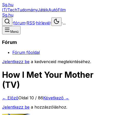
Sg.hu
IT/Tech
Tudomány
Játék
Autó
Film
Sg.hu
·
fórum
·
RSS
·
hírlevél
·
·
...
Menü
Fórum
Fórum főoldal
Jelentkezz be
a kedvenceid megtekintéséhez.
How I Met Your Mother
(TV)
← Előző
Oldal
10
/
86
Következő →
Jelentkezz be
a hozzászóláshoz.