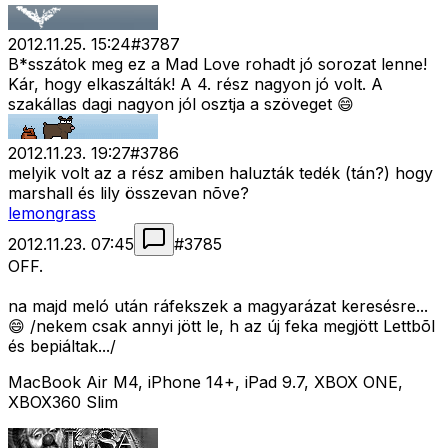
2012.11.25. 15:24
#
3787
B*sszátok meg ez a Mad Love rohadt jó sorozat lenne!
Kár, hogy elkaszálták! A 4. rész nagyon jó volt. A
szakállas dagi nagyon jól osztja a szöveget 😄
2012.11.23. 19:27
#
3786
melyik volt az a rész amiben haluzták tedék (tán?) hogy
marshall és lily összevan nõve?
lemongrass
2012.11.23. 07:45
#
3785
OFF.
na majd meló után ráfekszek a magyarázat keresésre...
😄 /nekem csak annyi jött le, h az új feka megjött Lettbõl
és bepiáltak.../
MacBook Air M4, iPhone 14+, iPad 9.7, XBOX ONE,
XBOX360 Slim