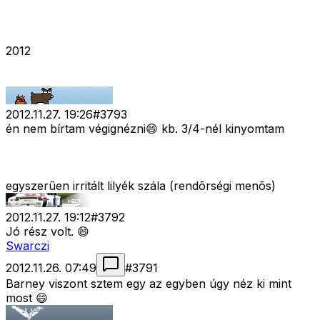
2012
2012.11.27. 19:26
#
3793
én nem bírtam végignézni😄 kb. 3/4-nél kinyomtam
egyszerûen irritált lilyék szála (rendõrségi menõs)
2012.11.27. 19:12
#
3792
Jó rész volt. 😄
Swarczi
2012.11.26. 07:49
#
3791
Barney viszont sztem egy az egyben úgy néz ki mint
most 😄