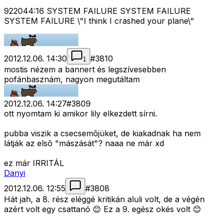
922044:16 SYSTEM FAILURE SYSTEM FAILURE
SYSTEM FAILURE \"I think I crashed your plane\"
2012.12.06. 14:30
#
3810
1
mostis nézem a bannert és legszívesebben
pofánbasznám, nagyon megutáltam
2012.12.06. 14:27
#
3809
ott nyomtam ki amikor lily elkezdett sírni.
pubba viszik a csecsemõjüket, de kiakadnak ha nem
látják az elsõ "mászását"? naaa ne már xd
ez már IRRITÁL
Danyi
2012.12.06. 12:55
#
3808
Hát jah, a 8. rész eléggé kritikán aluli volt, de a végén
azért volt egy csattanó 😊 Ez a 9. egész okés volt 😊