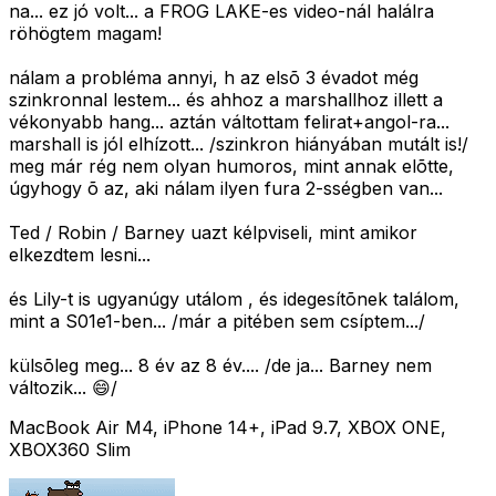
na... ez jó volt... a FROG LAKE-es video-nál halálra
röhögtem magam!
nálam a probléma annyi, h az elsõ 3 évadot még
szinkronnal lestem... és ahhoz a marshallhoz illett a
vékonyabb hang... aztán váltottam felirat+angol-ra...
marshall is jól elhízott... /szinkron hiányában mutált is!/
meg már rég nem olyan humoros, mint annak elõtte,
úgyhogy õ az, aki nálam ilyen fura 2-sségben van...
Ted / Robin / Barney uazt kélpviseli, mint amikor
elkezdtem lesni...
és Lily-t is ugyanúgy utálom , és idegesítõnek találom,
mint a S01e1-ben... /már a pitében sem csíptem.../
külsõleg meg... 8 év az 8 év.... /de ja... Barney nem
változik... 😄/
MacBook Air M4, iPhone 14+, iPad 9.7, XBOX ONE,
XBOX360 Slim