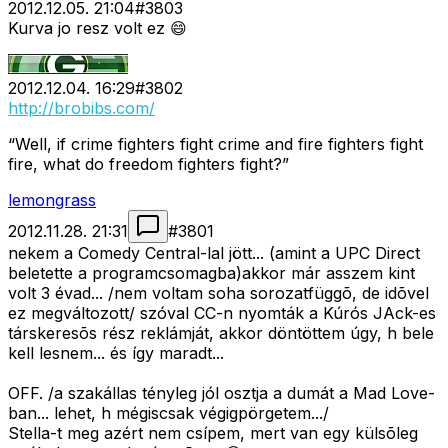
2012.12.05. 21:04
#
3803
Kurva jo resz volt ez 😄
2012.12.04. 16:29
#
3802
http://brobibs.com/
“Well, if crime fighters fight crime and fire fighters fight
fire, what do freedom fighters fight?”
lemongrass
2012.11.28. 21:31
#
3801
nekem a Comedy Central-lal jött... (amint a UPC Direct
beletette a programcsomagba)akkor már asszem kint
volt 3 évad... /nem voltam soha sorozatfüggõ, de idõvel
ez megváltozott/ szóval CC-n nyomták a Kúrós JAck-es
társkeresõs rész reklámját, akkor döntöttem úgy, h bele
kell lesnem... és így maradt...
OFF. /a szakállas tényleg jól osztja a dumát a Mad Love-
ban... lehet, h mégiscsak végigpörgetem.../
Stella-t meg azért nem csípem, mert van egy külsõleg