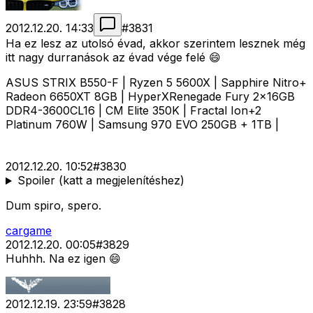
2012.12.20. 14:33
#
3831
Ha ez lesz az utolsó évad, akkor szerintem lesznek még
itt nagy durranások az évad vége felé 😄
ASUS STRIX B550-F | Ryzen 5 5600X | Sapphire Nitro+
Radeon 6650XT 8GB | HyperXRenegade Fury 2x16GB
DDR4-3600CL16 | CM Elite 350K | Fractal Ion+2
Platinum 760W | Samsung 970 EVO 250GB + 1TB |
2012.12.20. 10:52
#
3830
Spoiler (katt a megjelenítéshez)
Dum spiro, spero.
cargame
2012.12.20. 00:05
#
3829
Huhhh. Na ez igen 😄
2012.12.19. 23:59
#
3828