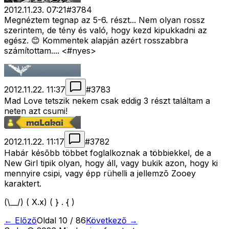
2012.11.23. 07:21
#
3784
Megnéztem tegnap az 5-6. részt... Nem olyan rossz
szerintem, de tény és való, hogy kezd kipukkadni az
egész. 😊 Kommentek alapján azért rosszabbra
számítottam.... <#nyes>
2012.11.22. 11:37
#
3783
Mad Love tetszik nekem csak eddig 3 részt találtam a
neten azt csumi!
2012.11.22. 11:17
#
3782
Habár késõbb többet foglalkoznak a többiekkel, de a
New Girl tipik olyan, hogy áll, vagy bukik azon, hogy ki
mennyire csipi, vagy épp rühelli a jellemzõ Zooey
karaktert.
(\__/) ( X.x) ( } . { )
← Előző
Oldal
10
/
86
Következő →