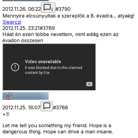
2012.11.26. 06:22
#
3790
1
Mennyire elcsúnyultak a szereplõk a 8. évadra... atyaég!
Swarczi
2012.11.25. 23:21
#
3789
Háát én ezen többe nevettem, mint eddig ezen az
évadon összesen
2012.11.25. 16:07
#
3788
+1!
Let me tell you something my friend. Hope is a
dangerous thing. Hope can drive a man insane.