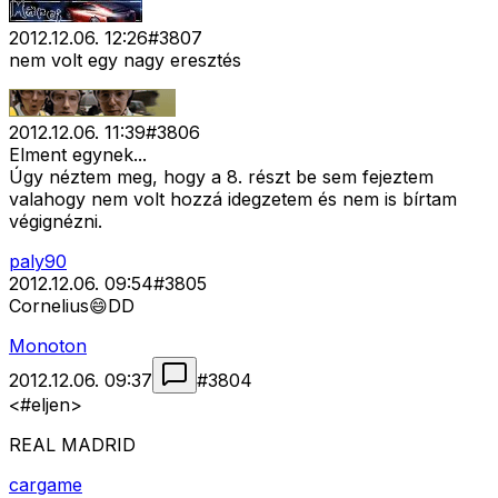
2012.12.06. 12:26
#
3807
nem volt egy nagy eresztés
2012.12.06. 11:39
#
3806
Elment egynek...
Úgy néztem meg, hogy a 8. részt be sem fejeztem
valahogy nem volt hozzá idegzetem és nem is bírtam
végignézni.
paly90
2012.12.06. 09:54
#
3805
Cornelius😄DD
Monoton
2012.12.06. 09:37
#
3804
<#eljen>
REAL MADRID
cargame