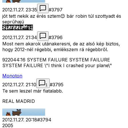
2012.11.27. 23:35
#
3797
jót tett nekik az érés sztem😊 bár robin túl szottyadt és
seprûhajú
2012.11.27. 21:34
#
3796
Most nem akarok utánakeresni, de az alsó kép biztos,
hogy 2012-nél régebbi, emlékszem rá régebbrõl.
922044:16 SYSTEM FAILURE SYSTEM FAILURE
SYSTEM FAILURE \"I think I crashed your plane\"
Monoton
2012.11.27. 21:10
#
3795
1
Te sem leszel már fiatalabb.
REAL MADRID
2012.11.27. 20:18
#
3794
2005