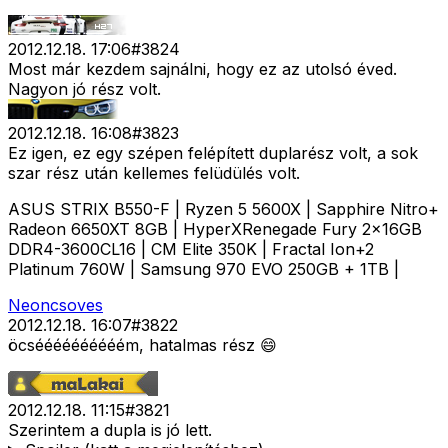
2012.12.18. 17:06
#
3824
Most már kezdem sajnálni, hogy ez az utolsó éved.
Nagyon jó rész volt.
2012.12.18. 16:08
#
3823
Ez igen, ez egy szépen felépített duplarész volt, a sok
szar rész után kellemes felüdülés volt.
ASUS STRIX B550-F | Ryzen 5 5600X | Sapphire Nitro+
Radeon 6650XT 8GB | HyperXRenegade Fury 2x16GB
DDR4-3600CL16 | CM Elite 350K | Fractal Ion+2
Platinum 760W | Samsung 970 EVO 250GB + 1TB |
Neoncsoves
2012.12.18. 16:07
#
3822
öcséééééééééém, hatalmas rész 😄
2012.12.18. 11:15
#
3821
Szerintem a dupla is jó lett.