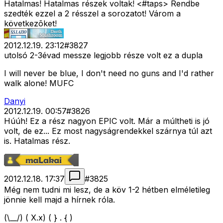
Hatalmas! Hatalmas részek voltak! <#taps>
Rendbe
szedték ezzel a 2 résszel a sorozatot! Várom a
következõket!
2012.12.19. 23:12
#
3827
utolsó 2-3évad messze legjobb része volt ez a dupla
I will never be blue, I don't need no guns and I'd rather
walk alone! MUFC
Danyi
2012.12.19. 00:57
#
3826
Húúh! Ez a rész nagyon EPIC volt. Már a múltheti is jó
volt, de ez... Ez most nagyságrendekkel szárnya túl azt
is. Hatalmas rész.
2012.12.18. 17:37
#
3825
Még nem tudni mi lesz, de a köv 1-2 hétben elméletileg
jönnie kell majd a hírnek róla.
(\__/) ( X.x) ( } . { )