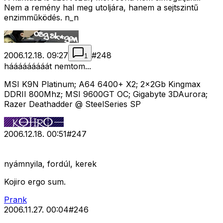
Nem a remény hal meg utoljára, hanem a sejtszintű
enzimműködés. n_n
2006.12.18. 09:27
#
248
1
hááááááááát nemtom...
MSI K9N Platinum; A64 6400+ X2; 2x2Gb Kingmax
DDRII 800Mhz; MSI 9600GT OC; Gigabyte 3DAurora;
Razer Deathadder @ SteelSeries SP
2006.12.18. 00:51
#
247
nyámnyila, fordúl, kerek
Kojiro ergo sum.
Prank
2006.11.27. 00:04
#
246