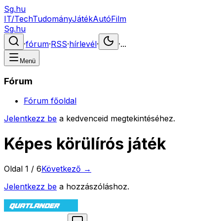
Sg.hu
IT/Tech
Tudomány
Játék
Autó
Film
Sg.hu
·
fórum
·
RSS
·
hírlevél
·
·
...
Menü
Fórum
Fórum főoldal
Jelentkezz be
a kedvenceid megtekintéséhez.
Képes körülírós játék
Oldal
1
/
6
Következő →
Jelentkezz be
a hozzászóláshoz.