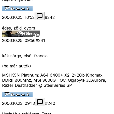
2006.10.25. 10:52
#
242
édes, zöld, gyors
2006.10.25. 09:56
#
241
kék-sárga, elsõ, francia
(ha már autók)
MSI K9N Platinum; A64 6400+ X2; 2x2Gb Kingmax
DDRII 800Mhz; MSI 9600GT OC; Gigabyte 3DAurora;
Razer Deathadder @ SteelSeries SP
2006.10.23. 09:13
#
240