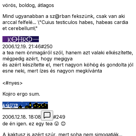
vörös, boldog, átlagos
Mind ugyanabban a sz@rban fekszünk, csak van aki
arccal felfelé... \"Cuius testiculos habes, habeas cardia
et cerebellum\"
2006.12.19. 21:46
#
250
a tea nem önmagáról szól, hanem azt valaki elkészítette,
mégpedig azért, hogy megigya
és azért készítette el, mert nagyon köhög és gondolta jól
esne neki, mert ízes és nagyon megkívánta
<#nyes>
Kojiro ergo sum.
2006.12.18. 18:08
#
249
de én igen. ez egy tea 😛 😊
A kaktusz is azért szúr, mert soha nem simogatják...