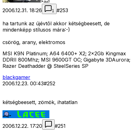
2006.12.31. 18:26
#
253
1
ha tartunk az újévtõl akkor kétségbeesett, de
mindenképp stílusos mára:-)
csörög, arany, elektromos
MSI K9N Platinum; A64 6400+ X2; 2x2Gb Kingmax
DDRII 800Mhz; MSI 9600GT OC; Gigabyte 3DAurora;
Razer Deathadder @ SteelSeries SP
blackgamer
2006.12.23. 00:43
#
252
kétségbeesett, zömök, ihatatlan
2006.12.22. 17:20
#
251