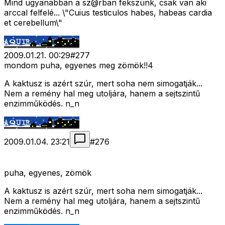
Mind ugyanabban a sz@rban fekszünk, csak van aki
arccal felfelé... \"Cuius testiculos habes, habeas cardia
et cerebellum\"
2009.01.21. 00:29
#
277
mondom puha, egyenes meg zömök!!4
A kaktusz is azért szúr, mert soha nem simogatják...
Nem a remény hal meg utoljára, hanem a sejtszintű
enzimműködés. n_n
2009.01.04. 23:21
#
276
puha, egyenes, zömök
A kaktusz is azért szúr, mert soha nem simogatják...
Nem a remény hal meg utoljára, hanem a sejtszintű
enzimműködés. n_n