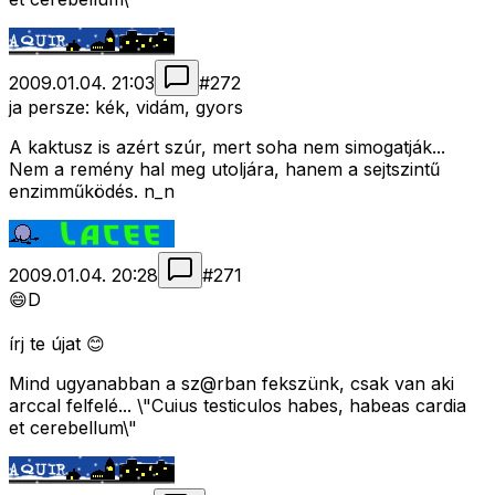
2009.01.04. 21:03
#
272
ja persze: kék, vidám, gyors
A kaktusz is azért szúr, mert soha nem simogatják...
Nem a remény hal meg utoljára, hanem a sejtszintű
enzimműködés. n_n
2009.01.04. 20:28
#
271
😄D
írj te újat 😊
Mind ugyanabban a sz@rban fekszünk, csak van aki
arccal felfelé... \"Cuius testiculos habes, habeas cardia
et cerebellum\"