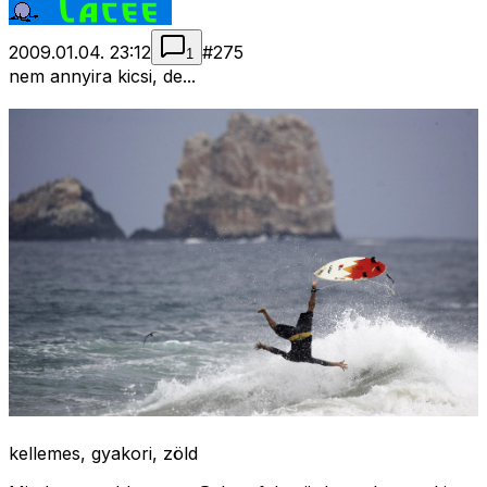
2009.01.04. 23:12
#
275
1
nem annyira kicsi, de...
kellemes, gyakori, zöld