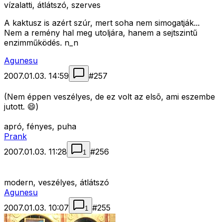
vízalatti, átlátszó, szerves
A kaktusz is azért szúr, mert soha nem simogatják...
Nem a remény hal meg utoljára, hanem a sejtszintű
enzimműködés. n_n
Agunesu
2007.01.03. 14:59
#
257
(Nem éppen veszélyes, de ez volt az elsõ, ami eszembe
jutott. 😄)
apró, fényes, puha
Prank
2007.01.03. 11:28
#
256
1
modern, veszélyes, átlátszó
Agunesu
2007.01.03. 10:07
#
255
1