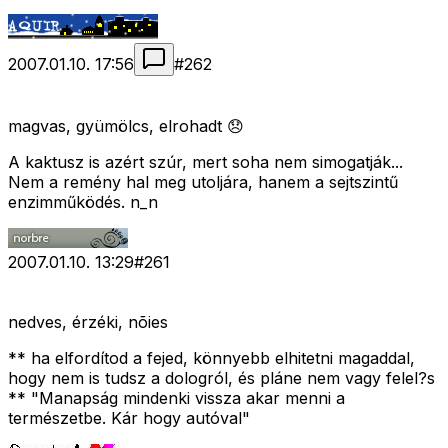
2007.01.10. 17:56
#
262
magvas, gyümölcs, elrohadt 😞
A kaktusz is azért szúr, mert soha nem simogatják...
Nem a remény hal meg utoljára, hanem a sejtszintű
enzimműködés. n_n
2007.01.10. 13:29
#
261
nedves, érzéki, nõies
** ha elfordítod a fejed, könnyebb elhitetni magaddal,
hogy nem is tudsz a dologról, és pláne nem vagy felel?s
** "Manapság mindenki vissza akar menni a
természetbe. Kár hogy autóval"