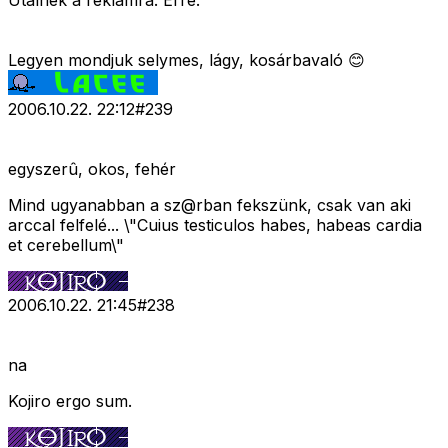
Utalnék a reklámra. Erre:
Legyen mondjuk selymes, lágy, kosárbavaló 😊
2006.10.22. 22:12
#
239
egyszerû, okos, fehér
Mind ugyanabban a sz@rban fekszünk, csak van aki
arccal felfelé... \"Cuius testiculos habes, habeas cardia
et cerebellum\"
2006.10.22. 21:45
#
238
na
Kojiro ergo sum.