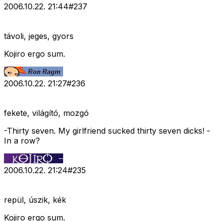
2006.10.22. 21:44
#
237
távoli, jeges, gyors
Kojiro ergo sum.
2006.10.22. 21:27
#
236
fekete, világító, mozgó
-Thirty seven. My girlfriend sucked thirty seven dicks! -
In a row?
2006.10.22. 21:24
#
235
repül, úszik, kék
Kojiro ergo sum.