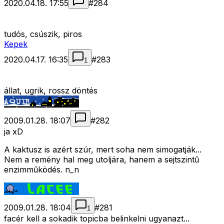
2020.04.18. 17:55
#
284
tudós, csúszik, piros
Kepek
2020.04.17. 16:35
#
283
1
állat, ugrik, rossz döntés
2009.01.28. 18:07
#
282
ja xD
A kaktusz is azért szúr, mert soha nem simogatják...
Nem a remény hal meg utoljára, hanem a sejtszintű
enzimműködés. n_n
2009.01.28. 18:04
#
281
1
facér kell a sokadik topicba belinkelni ugyanazt...