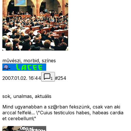
mûvészi, morbid, színes
2007.01.02. 16:44
#
254
1
sok, unalmas, aktuális
Mind ugyanabban a sz@rban fekszünk, csak van aki
arccal felfelé... \"Cuius testiculos habes, habeas cardia
et cerebellum\"