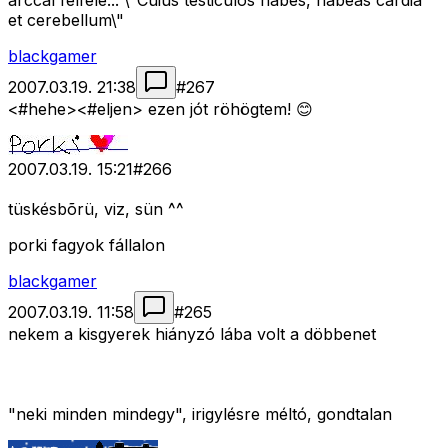
arccal felfelé... \"Cuius testiculos habes, habeas cardia
et cerebellum\"
blackgamer
2007.03.19. 21:38
#
267
<#hehe>
<#eljen>
ezen jót röhögtem! 😊
2007.03.19. 15:21
#
266
tüskésbõrü, viz, sün ^^
porki fagyok fállalon
blackgamer
2007.03.19. 11:58
#
265
nekem a kisgyerek hiányzó lába volt a döbbenet
"neki minden mindegy", irigylésre méltó, gondtalan