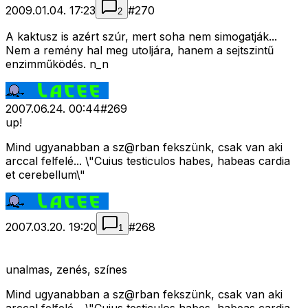
2009.01.04. 17:23
#
270
2
A kaktusz is azért szúr, mert soha nem simogatják...
Nem a remény hal meg utoljára, hanem a sejtszintű
enzimműködés. n_n
2007.06.24. 00:44
#
269
up!
Mind ugyanabban a sz@rban fekszünk, csak van aki
arccal felfelé... \"Cuius testiculos habes, habeas cardia
et cerebellum\"
2007.03.20. 19:20
#
268
1
unalmas, zenés, színes
Mind ugyanabban a sz@rban fekszünk, csak van aki