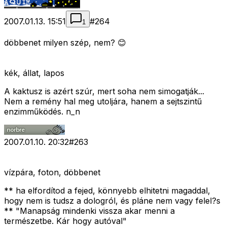
2007.01.13. 15:51
#
264
1
döbbenet milyen szép, nem? 😊
kék, állat, lapos
A kaktusz is azért szúr, mert soha nem simogatják...
Nem a remény hal meg utoljára, hanem a sejtszintű
enzimműködés. n_n
2007.01.10. 20:32
#
263
vízpára, foton, döbbenet
** ha elfordítod a fejed, könnyebb elhitetni magaddal,
hogy nem is tudsz a dologról, és pláne nem vagy felel?s
** "Manapság mindenki vissza akar menni a
természetbe. Kár hogy autóval"