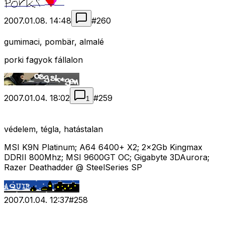
2007.01.08. 14:48
#
260
gumimaci, pombär, almalé
porki fagyok fállalon
2007.01.04. 18:02
#
259
1
védelem, tégla, hatástalan
MSI K9N Platinum; A64 6400+ X2; 2x2Gb Kingmax
DDRII 800Mhz; MSI 9600GT OC; Gigabyte 3DAurora;
Razer Deathadder @ SteelSeries SP
2007.01.04. 12:37
#
258