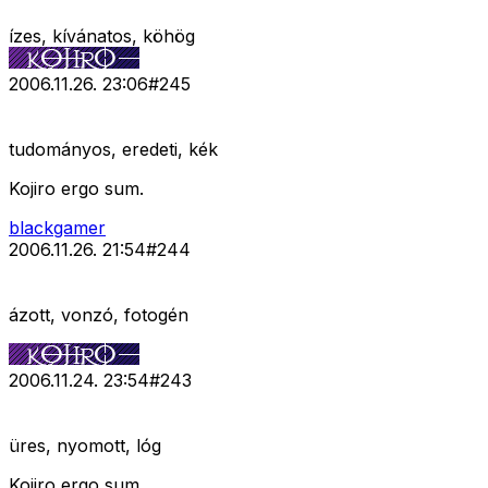
ízes, kívánatos, köhög
2006.11.26. 23:06
#
245
tudományos, eredeti, kék
Kojiro ergo sum.
blackgamer
2006.11.26. 21:54
#
244
ázott, vonzó, fotogén
2006.11.24. 23:54
#
243
üres, nyomott, lóg
Kojiro ergo sum.