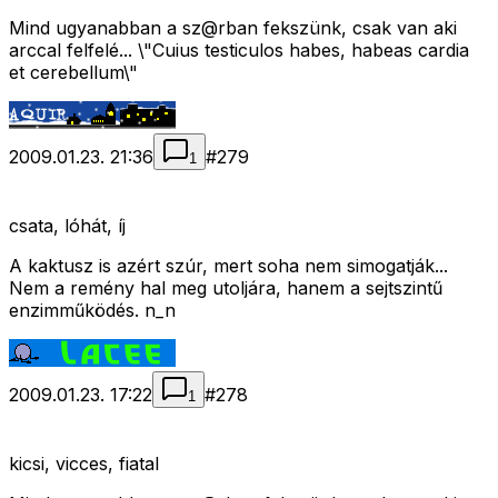
Mind ugyanabban a sz@rban fekszünk, csak van aki
arccal felfelé... \"Cuius testiculos habes, habeas cardia
et cerebellum\"
2009.01.23. 21:36
#
279
1
csata, lóhát, íj
A kaktusz is azért szúr, mert soha nem simogatják...
Nem a remény hal meg utoljára, hanem a sejtszintű
enzimműködés. n_n
2009.01.23. 17:22
#
278
1
kicsi, vicces, fiatal