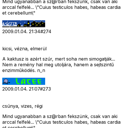
Mind ugyanabban a sz@rban fekszünk, csak van aki
arccal felfelé... \"Cuius testiculos habes, habeas cardia
et cerebellum\"
2009.01.04. 21:34
#
274
kicsi, vézna, elmerül
A kaktusz is azért szúr, mert soha nem simogatják...
Nem a remény hal meg utoljára, hanem a sejtszintű
enzimműködés. n_n
2009.01.04. 21:07
#
273
csúnya, vizes, régi
Mind ugyanabban a sz@rban fekszünk, csak van aki
arccal felfelé... \"Cuius testiculos habes, habeas cardia
et cerebellum\"