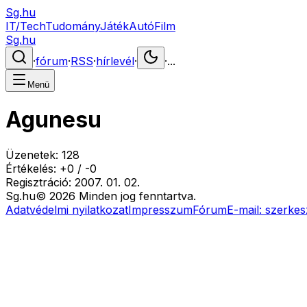
Sg.hu
IT/Tech
Tudomány
Játék
Autó
Film
Sg.hu
·
fórum
·
RSS
·
hírlevél
·
·
...
Menü
Agunesu
Üzenetek:
128
Értékelés:
+
0
/
-
0
Regisztráció:
2007. 01. 02.
Sg
.hu
©
2026
Minden jog fenntartva.
Adatvédelmi nyilatkozat
Impresszum
Fórum
E-mail:
szerkes