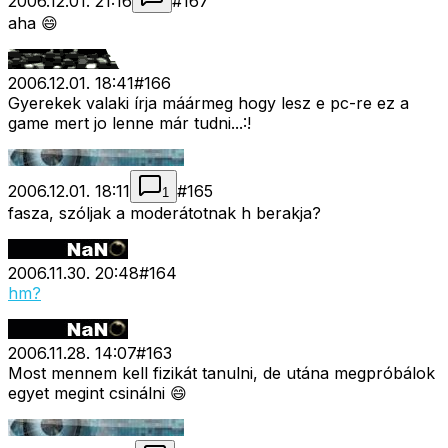
2006.12.01. 21:16
#
167
aha 😄
2006.12.01. 18:41
#
166
Gyerekek valaki írja máármeg hogy lesz e pc-re ez a
game mert jo lenne már tudni...:!
2006.12.01. 18:11
#
165
1
fasza, szóljak a moderátotnak h berakja?
2006.11.30. 20:48
#
164
hm?
2006.11.28. 14:07
#
163
Most mennem kell fizikát tanulni, de utána megpróbálok
egyet megint csinálni 😄