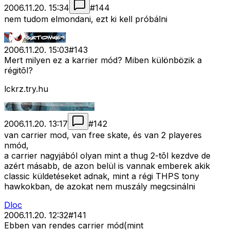
2006.11.20. 15:34
#
144
nem tudom elmondani, ezt ki kell próbálni
2006.11.20. 15:03
#
143
Mert milyen ez a karrier mód? Miben különbözik a
régitõl?
lckrz.try.hu
2006.11.20. 13:17
#
142
van carrier mod, van free skate, és van 2 playeres
nmód,
a carrier nagyjából olyan mint a thug 2-tõl kezdve de
azért másabb, de azon belül is vannak emberek akik
classic küldetéseket adnak, mint a régi THPS tony
hawkokban, de azokat nem muszály megcsinálni
Dloc
2006.11.20. 12:32
#
141
Ebben van rendes carrier mód(mint