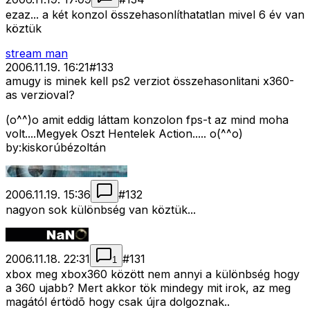
ezaz... a két konzol összehasonlíthatatlan mivel 6 év van
köztük
stream man
2006.11.19. 16:21
#
133
amugy is minek kell ps2 verziot összehasonlitani x360-
as verzioval?
(o^^)o amit eddig láttam konzolon fps-t az mind moha
volt....Megyek Oszt Hentelek Action..... o(^^o)
by:kiskorúbézoltán
2006.11.19. 15:36
#
132
nagyon sok különbség van köztük...
2006.11.18. 22:31
#
131
1
xbox meg xbox360 között nem annyi a különbség hogy
a 360 ujabb? Mert akkor tök mindegy mit irok, az meg
magától értödõ hogy csak újra dolgoznak..