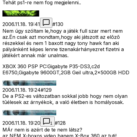
Tehát ps1-re nem fog megjelenni..
2006.11.18. 19:41
#
130
Nem úgy szóltam le,hogy a játék full szar mert nem
az.Én csak azt mondtam,hogy aki játszott az elõzõ
részekkel és nem 1 baxott nagy tony hawk fan aki
pályánként képes lenne tizenakárhányezret fizetni a
játékért annak már unalmas.
XBOX 360 PSP PC:Gigabyte P35-DS3,c2d
E6750,Gigabyte 9600GT,2GB Geil ultra,2x500GB HDD
2006.11.18. 19:24
#
129
De a PS2-es változatban sokkal jobb hogy nem olyan
tûélesek az árnyékok, a való életben is homályosak.
2006.11.18. 19:20
#
128
1
MÁr nem is azért de te nem látsz?
az NEM X-boxos video hanem X-Box 360 az tuti!