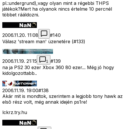
pl.:undergrund),vagy olyan mint a régebbi THPS
játékok?Mert ha olyanok nincs értelme 10 percnél
többet rááldozni.
2006.11.20. 11:08
#
140
Válasz 'stream man' üzenetére (#133)
2006.11.19. 21:15
#
139
1
na ja PS2 30 ezer Xbox 360 80 ezer... Még jó hogy
kidolgozottabb..
2006.11.19. 19:00
#
138
Akár mit is mondtok, szerintem a legjobb tony hawk az
elsõ rész volt, még annak idején ps1re!
lckrz.try.hu