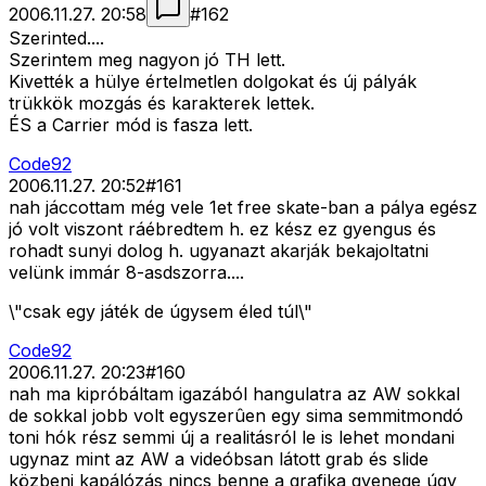
2006.11.27. 20:58
#
162
Szerinted....
Szerintem meg nagyon jó TH lett.
Kivették a hülye értelmetlen dolgokat és új pályák
trükkök mozgás és karakterek lettek.
ÉS a Carrier mód is fasza lett.
Code92
2006.11.27. 20:52
#
161
nah jáccottam még vele 1et free skate-ban a pálya egész
jó volt viszont ráébredtem h. ez kész ez gyengus és
rohadt sunyi dolog h. ugyanazt akarják bekajoltatni
velünk immár 8-asdszorra....
\"csak egy játék de úgysem éled túl\"
Code92
2006.11.27. 20:23
#
160
nah ma kipróbáltam igazából hangulatra az AW sokkal
de sokkal jobb volt egyszerûen egy sima semmitmondó
toni hók rész semmi új a realitásról le is lehet mondani
ugynaz mint az AW a videóbsan látott grab és slide
közbeni kapálózás nincs benne a grafika gyenege úgy