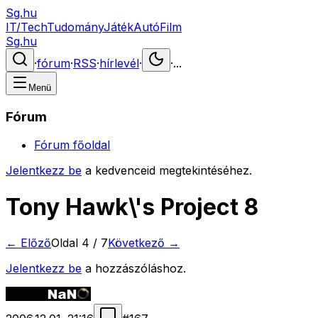
Sg.hu
IT/Tech
Tudomány
Játék
Autó
Film
Sg.hu
·
fórum
·
RSS
·
hírlevél
·
·
...
Menü
Fórum
Fórum főoldal
Jelentkezz be
a kedvenceid megtekintéséhez.
Tony Hawk\'s Project 8
← Előző
Oldal
4
/
7
Következő →
Jelentkezz be
a hozzászóláshoz.