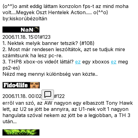
(o^^)o amit eddig láttam konzolon fps-t az mind moha
volt....Megyek Oszt Hentelek Action..... o(^^o)
by:kiskorúbézoltán
2006.11.18. 15:01
#
123
1. Nektek melyik banner tetszik? (#108)
2. Most már rendesen leszóltátok, azt se tudjuk mire
számitsunk ha lesz pc-re.
3. THP8 xbox-os videót láttál?
ez
egy xboxos
ez
meg
ps2-es)
Nézd meg mennyi különbség van közte..
2006.11.18. 00:02
#
122
errõl van szó, az AW nagyon egy elbaszott Tony Hawk
lett, az U2 se jött be annyira, az U1-nek volt 1 nagyon
hangulata szóval nekem az jött be a legjobban, a TH 3
után...