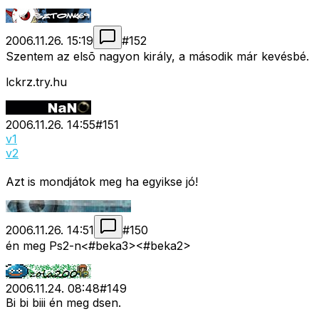
2006.11.26. 15:19
#
152
Szentem az elsõ nagyon király, a második már kevésbé.
lckrz.try.hu
2006.11.26. 14:55
#
151
v1
v2
Azt is mondjátok meg ha egyikse jó!
2006.11.26. 14:51
#
150
én meg Ps2-n<#beka3>
<#beka2>
2006.11.24. 08:48
#
149
Bi bi biii én meg dsen.