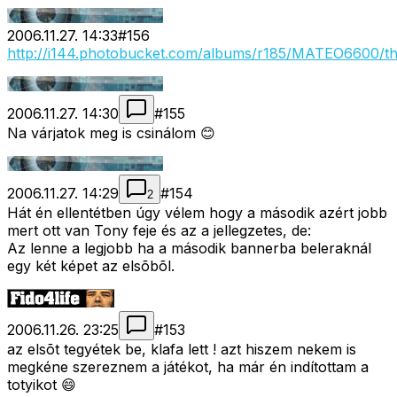
2006.11.27. 14:33
#
156
http://i144.photobucket.com/albums/r185/MATEO6600/th
2006.11.27. 14:30
#
155
Na várjatok meg is csinálom 😊
2006.11.27. 14:29
#
154
2
Hát én ellentétben úgy vélem hogy a második azért jobb
mert ott van Tony feje és az a jellegzetes, de:
Az lenne a legjobb ha a második bannerba beleraknál
egy két képet az elsõbõl.
2006.11.26. 23:25
#
153
az elsõt tegyétek be, klafa lett ! azt hiszem nekem is
megkéne szereznem a játékot, ha már én indítottam a
totyikot 😄