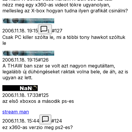
nézz meg egy x360-as videot tökre ugyanolyan,
mellesleg az X-box hogyan tudna ilyen grafikát csinálni?
2006.11.18. 19:15
#
127
1
Csak PC killer szólta le, mi a többi tony hawkot szóltuk
le
2006.11.18. 19:15
#
126
A THAW ban szar se volt azt nagyon megutáltam,
legalább új dühöngéseket raktak volna bele, de áh, az is
ugyan az lett.
2006.11.18. 17:33
#
125
az elsõ xboxos a második ps-es
stream man
2006.11.18. 15:44
#
124
ez x360-as verzio meg ps2-es?