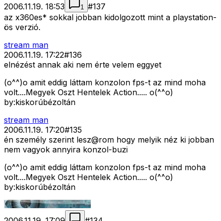
2006.11.19. 18:53
#
137
1
az x360es* sokkal jobban kidolgozott mint a playstation-
ös verzió.
stream man
2006.11.19. 17:22
#
136
elnézést annak aki nem érte velem eggyet
(o^^)o amit eddig láttam konzolon fps-t az mind moha
volt....Megyek Oszt Hentelek Action..... o(^^o)
by:kiskorúbézoltán
stream man
2006.11.19. 17:20
#
135
én személy szerint lesz@rom hogy melyik néz ki jobban
nem vagyok annyira konzol-buzi
(o^^)o amit eddig láttam konzolon fps-t az mind moha
volt....Megyek Oszt Hentelek Action..... o(^^o)
by:kiskorúbézoltán
2006.11.19. 17:09
#
134