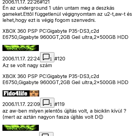
2006.11.17. 22:26
#
121
Én az underground 1 után untam meg a deszkás
gameket.Ettõl függetlenül végignyomtam az u2-t,aw-t és
lehet,hogy ezt is végig fogom szenvedni.
XBOX 360 PSP PC:Gigabyte P35-DS3,c2d
E6750,Gigabyte 9600GT,2GB Geil ultra,2x500GB HDD
2006.11.17. 22:24
#
120
1
Az se volt nagy szám
XBOX 360 PSP PC:Gigabyte P35-DS3,c2d
E6750,Gigabyte 9600GT,2GB Geil ultra,2x500GB HDD
2006.11.17. 22:09
#
119
1
az aw-ben milyen jelentõs újjítás volt, a biciklin kívül ?
(mert az aztán nagyon fasza újjítás volt D😊