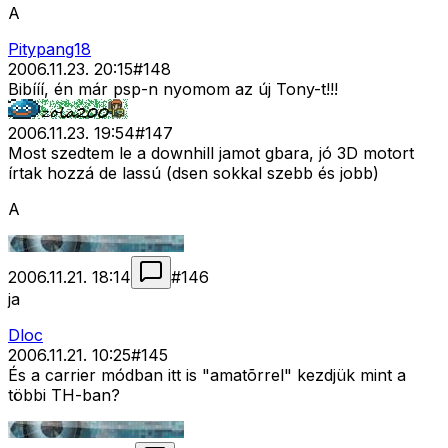
A
Pitypang18
2006.11.23. 20:15
#
148
Bibííí, én már psp-n nyomom az új Tony-t!!!
2006.11.23. 19:54
#
147
Most szedtem le a downhill jamot gbara, jó 3D motort
írtak hozzá de lassú (dsen sokkal szebb és jobb)
A
2006.11.21. 18:14
#
146
ja
Dloc
2006.11.21. 10:25
#
145
És a carrier módban itt is "amatõrrel" kezdjük mint a
többi TH-ban?