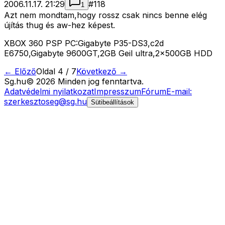
2006.11.17. 21:29
#
118
1
Azt nem mondtam,hogy rossz csak nincs benne elég
újítás thug és aw-hez képest.
XBOX 360 PSP PC:Gigabyte P35-DS3,c2d
E6750,Gigabyte 9600GT,2GB Geil ultra,2x500GB HDD
← Előző
Oldal
4
/
7
Következő →
Sg
.hu
©
2026
Minden jog fenntartva.
Adatvédelmi nyilatkozat
Impresszum
Fórum
E-mail:
szerkesztoseg@sg.hu
Sütibeállítások