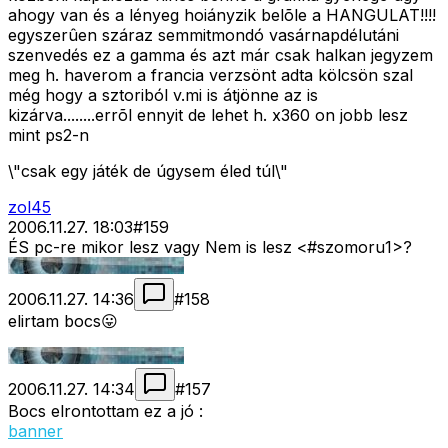
ahogy van és a lényeg hoiányzik belõle a HANGULAT!!!!
egyszerûen száraz semmitmondó vasárnapdélutáni
szenvedés ez a gamma és azt már csak halkan jegyzem
meg h. haverom a francia verzsönt adta kölcsön szal
még hogy a sztoriból v.mi is átjönne az is
kizárva........errõl ennyit de lehet h. x360 on jobb lesz
mint ps2-n
\"csak egy játék de úgysem éled túl\"
zol45
2006.11.27. 18:03
#
159
ÉS pc-re mikor lesz vagy Nem is lesz <#szomoru1>
?
2006.11.27. 14:36
#
158
elirtam bocs😛
2006.11.27. 14:34
#
157
Bocs elrontottam ez a jó :
banner