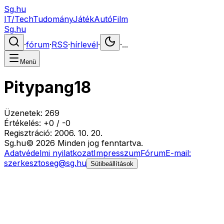
Sg.hu
IT/Tech
Tudomány
Játék
Autó
Film
Sg.hu
·
fórum
·
RSS
·
hírlevél
·
·
...
Menü
Pitypang18
Üzenetek:
269
Értékelés:
+
0
/
-
0
Regisztráció:
2006. 10. 20.
Sg
.hu
©
2026
Minden jog fenntartva.
Adatvédelmi nyilatkozat
Impresszum
Fórum
E-mail:
szerkesztoseg@sg.hu
Sütibeállítások