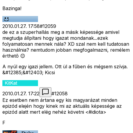
Bazinga!
2010.01.27. 17:58
#
12059
de ez a szuperhallás meg a másik képessége amivel
megtudja állpítani hogy igazat mondanak...ezek
folyamatosan mennek nála? XD szal nem kell tudatosan
használnia? nemtudom jobban megfogalmazni, remélem
érthetõ 😊
A nyúl egy igazi jellem. Ott ül a fűben és mégsem szívja.
&#12385;&#12403; Kicsi
2010.01.27. 17:22
#
12058
Ez esetben nem ártana egy kis magyarázat minden
epizód elején hogy kinek mi az aktuális képessége az
epizód alatt mert elég nehéz követni <#idiota>
F