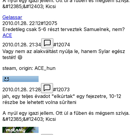
A nyúl egy igazi jellem. Ott ül a fűben és mégsem szívja.
&#12385;&#12403; Kicsi
Gelassar
2010.01.28. 22:12
#
12075
Eredetileg csak 5-6 részt terveztek Samuelnek, nem?
ACE
2010.01.28. 21:34
#
12074
Vagy nem az alakváltást nyúlja le, hanem Sylar egész
testét! 😄
steam, origin: ACE_hun
2010.01.28. 21:28
#
12073
jah, egy teljes évadot "elkúrtak" egy fejezetre, 10-12
részbe be lehetett volna sûríteni
A nyúl egy igazi jellem. Ott ül a fűben és mégsem szívja.
&#12385;&#12403; Kicsi