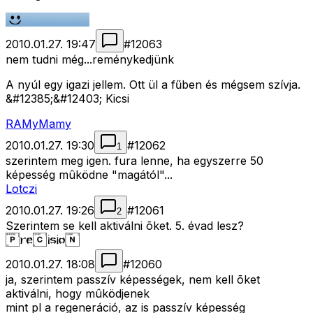
2010.01.27. 19:47
#
12063
nem tudni még...reménykedjünk
A nyúl egy igazi jellem. Ott ül a fűben és mégsem szívja.
&#12385;&#12403; Kicsi
RAMyMamy
2010.01.27. 19:30
#
12062
1
szerintem meg igen. fura lenne, ha egyszerre 50
képesség mûködne "magától"...
Lotczi
2010.01.27. 19:26
#
12061
2
Szerintem se kell aktiválni õket. 5. évad lesz?
2010.01.27. 18:08
#
12060
ja, szerintem passzív képességek, nem kell õket
aktiválni, hogy mûködjenek
mint pl a regeneráció, az is passzív képesség