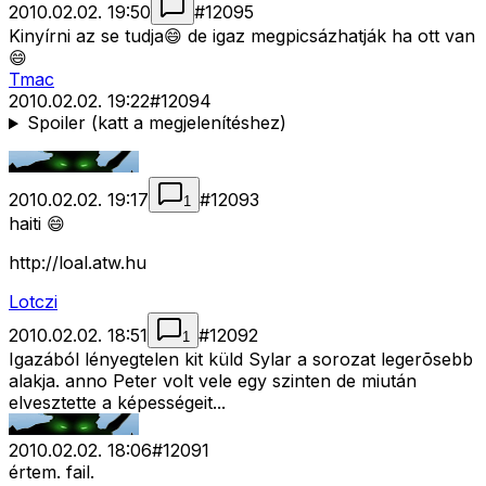
2010.02.02. 19:50
#
12095
Kinyírni az se tudja😄 de igaz megpicsázhatják ha ott van
😄
Tmac
2010.02.02. 19:22
#
12094
Spoiler (katt a megjelenítéshez)
2010.02.02. 19:17
#
12093
1
haiti 😄
http://loal.atw.hu
Lotczi
2010.02.02. 18:51
#
12092
1
Igazából lényegtelen kit küld Sylar a sorozat legerõsebb
alakja. anno Peter volt vele egy szinten de miután
elvesztette a képességeit...
2010.02.02. 18:06
#
12091
értem. fail.