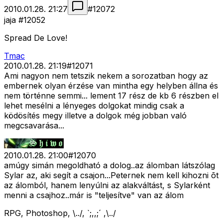
2010.01.28. 21:27
#
12072
jaja #12052
Spread De Love!
Tmac
2010.01.28. 21:19
#
12071
Ami nagyon nem tetszik nekem a sorozatban hogy az
embernek olyan érzése van mintha egy helyben állna és
nem történne semmi... lement 17 rész de kb 6 részben el
lehet mesélni a lényeges dolgokat mindig csak a
ködösítés megy illetve a dolgok még jobban való
megcsavarása...
2010.01.28. 21:00
#
12070
amúgy simán megoldható a dolog..az álomban látszólag
Sylar az, aki segít a csajon...Peternek nem kell kihozni õt
az álomból, hanem lenyúlni az alakváltást, s Sylarként
menni a csajhoz..már is "teljesítve" van az álom
RPG, Photoshop, \../, `;,,;´ ,\../