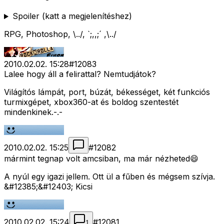
Spoiler (katt a megjelenítéshez)
RPG, Photoshop, \../, `;,,;´ ,\../
2010.02.02. 15:28
#
12083
Lalee hogy áll a felirattal? Nemtudjátok?
Világítós lámpát, port, búzát, békességet, két funkciós
turmixgépet, xbox360-at és boldog szentestét
mindenkinek.-.-
2010.02.02. 15:25
#
12082
mármint tegnap volt amcsiban, ma már nézheted😄
A nyúl egy igazi jellem. Ott ül a fűben és mégsem szívja.
&#12385;&#12403; Kicsi
2010.02.02. 15:24
#
12081
1