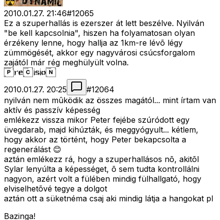
2010.01.27. 21:46
#
12065
Ez a szuperhallás is ezerszer át lett beszélve. Nyilván
"be kell kapcsolnia", hiszen ha folyamatosan olyan
érzékeny lenne, hogy hallja az 1km-re lévõ légy
zümmögését, akkor egy nagyvárosi csúcsforgalom
zajától már rég meghülyült volna.
2010.01.27. 20:25
#
12064
nyilván nem mûködik az összes magától... mint írtam van
aktív és passzív képesség
emlékezz vissza mikor Peter fejébe szúródott egy
üvegdarab, majd kihúzták, és meggyógyult... kétlem,
hogy akkor az történt, hogy Peter bekapcsolta a
regenerálást 😊
aztán emlékezz rá, hogy a szuperhallásos nõ, akitõl
Sylar lenyúlta a képességet, õ sem tudta kontrollálni
nagyon, azért volt a fülében mindig fülhallgató, hogy
elviselhetõvé tegye a dolgot
aztán ott a süketnéma csaj aki mindig látja a hangokat pl
Bazinga!