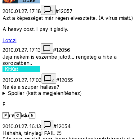
2010.01.27. 17:18
#
12057
1
Azt a képességet már régen elvesztette. (A vírus miatt.)
A heavy cost. I pay it gladly.
Lotczi
2010.01.27. 17:13
#
12056
Jaja nekem is eszembe jutott... rengeteg a hiba a
sorozatban..
2010.01.27. 17:03
#
12055
2
Na és a szuper hallása?
Spoiler (katt a megjelenítéshez)
F
2010.01.27. 16:13
#
12054
Háháhá, tényleg! FAIL 😊