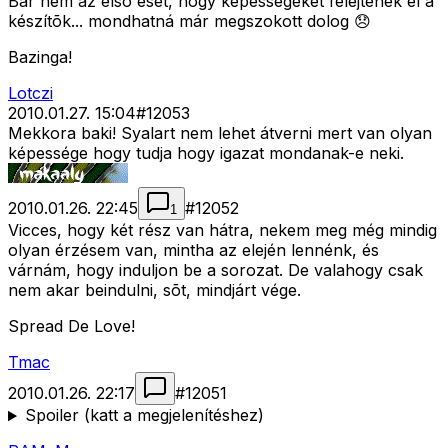
Bár nem az elsõ eset, hogy képességeket felejtenek el a
készítõk... mondhatná már megszokott dolog 😞
Bazinga!
Lotczi
2010.01.27. 15:04
#
12053
Mekkora baki! Syalart nem lehet átverni mert van olyan
képessége hogy tudja hogy igazat mondanak-e neki.
2010.01.26. 22:45
#
12052
1
Vicces, hogy két rész van hátra, nekem meg még mindig
olyan érzésem van, mintha az elején lennénk, és
várnám, hogy induljon be a sorozat. De valahogy csak
nem akar beindulni, sõt, mindjárt vége.
Spread De Love!
Tmac
2010.01.26. 22:17
#
12051
Spoiler (katt a megjelenítéshez)