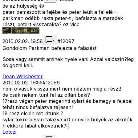
de ez hülyeség 😄
peter bemászott a fejébe és peter leült a fal elé --
parkman odébb rakta peter-t , befalazta a maradék
részt, petert visszarakta? ez vicc
2010.02.02. 19:58
#
12097
1
Gondolom Parkman befejezte a falazást.
Sose végy semmit aminek nyele van! Azzal valószín?leg
dolgozni kell.
Dean Winchester
2010.02.02. 19:55
#
12096
nem olvasok vissza mert nem néztem meg a részt!
de csak nekem tünt fel az oltári baki?
17rész végén peter megérinti sylart és bemegy a fejébe!
tehát nincs befalazva teljesen!
18 rész elején mit látunk ?
sylar tökre bevan falazva xD ennyire hülyék az alkotók
h ekkora hibát elkövetnek?:|
Lotczi