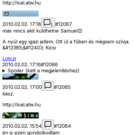
http://loal.atw.hu
2010.02.02. 17:18
#
12087
1
más nincs akit küldhetne Samuel😊
A nyúl egy igazi jellem. Ott ül a fűben és mégsem szívja.
&#12385;&#12403; Kicsi
Lotczi
2010.02.02. 17:16
#
12086
Spoiler (katt a megjelenítéshez)
2010.02.02. 17:00
#
12085
kész.
http://loal.atw.hu
2010.02.02. 15:54
#
12084
én is ezen gondolkodtam