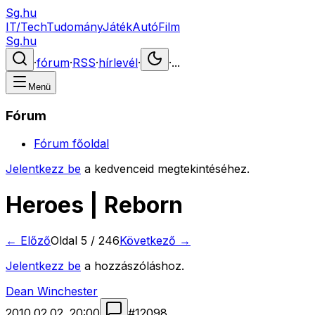
Sg.hu
IT/Tech
Tudomány
Játék
Autó
Film
Sg.hu
·
fórum
·
RSS
·
hírlevél
·
·
...
Menü
Fórum
Fórum főoldal
Jelentkezz be
a kedvenceid megtekintéséhez.
Heroes | Reborn
← Előző
Oldal
5
/
246
Következő →
Jelentkezz be
a hozzászóláshoz.
Dean Winchester
2010.02.02. 20:00
#
12098