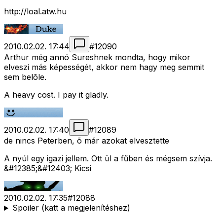
http://loal.atw.hu
2010.02.02. 17:44
#
12090
Arthur még annó Sureshnek mondta, hogy mikor
elveszi más képességét, akkor nem hagy meg semmit
sem belõle.
A heavy cost. I pay it gladly.
2010.02.02. 17:40
#
12089
de nincs Peterben, õ már azokat elvesztette
A nyúl egy igazi jellem. Ott ül a fűben és mégsem szívja.
&#12385;&#12403; Kicsi
2010.02.02. 17:35
#
12088
Spoiler (katt a megjelenítéshez)