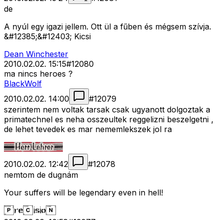
de
A nyúl egy igazi jellem. Ott ül a fűben és mégsem szívja.
&#12385;&#12403; Kicsi
Dean Winchester
2010.02.02. 15:15
#
12080
ma nincs heroes ?
BlackWolf
2010.02.02. 14:00
#
12079
szerintem nem voltak tarsak csak ugyanott dolgoztak a
primatechnel es neha osszeultek reggelizni beszelgetni ,
de lehet tevedek es mar nememlekszek jol ra
2010.02.02. 12:42
#
12078
nemtom de dugnám
Your suffers will be legendary even in hell!