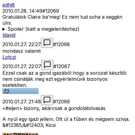
edhi8
2010.01.28. 14:49
#
12069
Gratulálok Claire ba'meg! Ez nem tud soha a seggén
ülni.
Spoiler (katt a megjelenítéshez)
ldavid
2010.01.27. 22:27
#
12068
mondasz valamit
Lotczi
2010.01.27. 22:07
#
12067
Ezzel csak az a gond igazából hogy a sorozat készítõi
nem csinálják meg ezt egyértelmûvé bizonyos
esetekben.
2010.01.27. 21:48
#
12066
<#eljen>
bizony, akárcsak a gondolatolvasás
A nyúl egy igazi jellem. Ott ül a fűben és mégsem szívja.
&#12385;&#12403; Kicsi