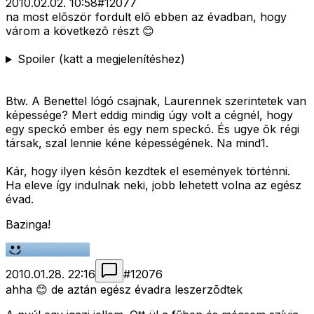
2010.02.02. 10:58
#
12077
na most elõször fordult elõ ebben az évadban, hogy
várom a következõ részt 😊
Spoiler (katt a megjelenítéshez)
Btw. A Benettel lógó csajnak, Laurennek szerintetek van
képessége? Mert eddig mindig úgy volt a cégnél, hogy
egy speckó ember és egy nem speckó. És ugye õk régi
társak, szal lennie kéne képességének. Na mind1.
Kár, hogy ilyen késõn kezdtek el események történni.
Ha eleve így indulnak neki, jobb lehetett volna az egész
évad.
Bazinga!
2010.01.28. 22:16
#
12076
ahha 😊 de aztán egész évadra leszerzõdtek