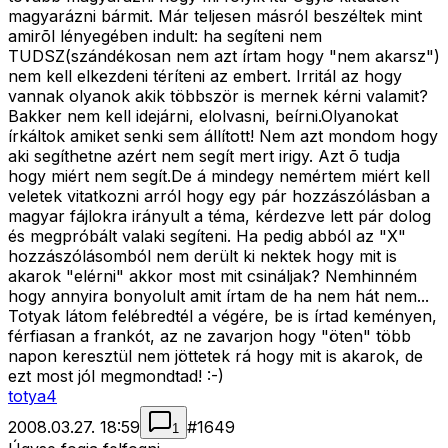
magyarázni bármit. Már teljesen másról beszéltek mint
amirõl lényegében indult: ha segíteni nem
TUDSZ(szándékosan nem azt írtam hogy "nem akarsz")
nem kell elkezdeni téríteni az embert. Irritál az hogy
vannak olyanok akik többször is mernek kérni valamit?
Bakker nem kell idejárni, elolvasni, beírni.Olyanokat
írkáltok amiket senki sem állított! Nem azt mondom hogy
aki segíthetne azért nem segít mert irigy. Azt õ tudja
hogy miért nem segít.De á mindegy nemértem miért kell
veletek vitatkozni arról hogy egy pár hozzászólásban a
magyar fájlokra irányult a téma, kérdezve lett pár dolog
és megpróbált valaki segíteni. Ha pedig abból az "X"
hozzászólásomból nem derült ki nektek hogy mit is
akarok "elérni" akkor most mit csináljak? Nemhinném
hogy annyira bonyolult amit írtam de ha nem hát nem...
Totyak látom felébredtél a végére, be is írtad keményen,
férfiasan a frankót, az ne zavarjon hogy "öten" több
napon keresztül nem jöttetek rá hogy mit is akarok, de
ezt most jól megmondtad! :-)
totya4
2008.03.27. 18:59
#
1649
1