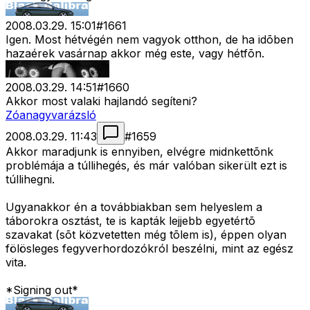
2008.03.29. 15:01
#
1661
Igen. Most hétvégén nem vagyok otthon, de ha idõben
hazaérek vasárnap akkor még este, vagy hétfõn.
2008.03.29. 14:51
#
1660
Akkor most valaki hajlandó segíteni?
Zóanagyvarázsló
2008.03.29. 11:43
#
1659
Akkor maradjunk is ennyiben, elvégre midnkettõnk
problémája a túllihegés, és már valóban sikerült ezt is
túllihegni.
Ugyanakkor én a továbbiakban sem helyeslem a
táborokra osztást, te is kapták lejjebb egyetértõ
szavakat (sõt közvetetten még tõlem is), éppen olyan
fölösleges fegyverhordozókról beszélni, mint az egész
vita.
*Signing out*