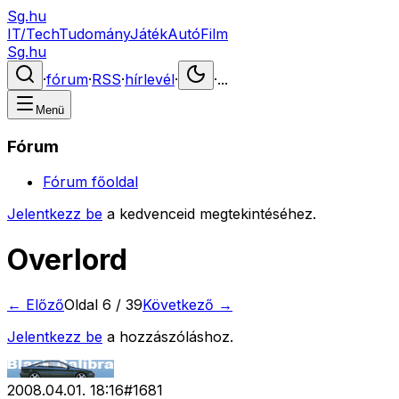
Sg.hu
IT/Tech
Tudomány
Játék
Autó
Film
Sg.hu
·
fórum
·
RSS
·
hírlevél
·
·
...
Menü
Fórum
Fórum főoldal
Jelentkezz be
a kedvenceid megtekintéséhez.
Overlord
← Előző
Oldal
6
/
39
Következő →
Jelentkezz be
a hozzászóláshoz.
2008.04.01. 18:16
#
1681