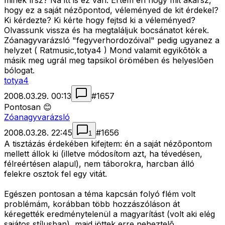
minek írsz? Na itt is ez van. Értem én hogy mit akarsz,
hogy ez a saját nézõpontod, véleményed de kit érdekel?
Ki kérdezte? Ki kérte hogy fejtsd ki a véleményed?
Olvassunk vissza és ha megtaláljuk bocsánatot kérek.
Zóanagyvarázsló "fegyverhordozóival" pedig ugyanez a
helyzet ( Ratmusic,totya4 ) Mond valamit egyikõtök a
másik meg ugrál meg tapsikol örömében és helyeslõen
bólogat.
totya4
2008.03.29. 00:13
#
1657
Pontosan 😊
Zóanagyvarázsló
2008.03.28. 22:45
#
1656
1
A tisztázás érdekében kifejtem: én a saját nézõpontom
mellett állok ki (illetve módosítom azt, ha tévedésen,
félreértésen alapul), nem táborokra, harcban álló
felekre osztok fel egy vitát.
Egészen pontosan a téma kapcsán folyó flém volt
problémám, korábban több hozzászóláson át
kéregették eredménytelenül a magyarítást (volt aki elég
sajátos stílusban), majd jöttek erre neheztelõ