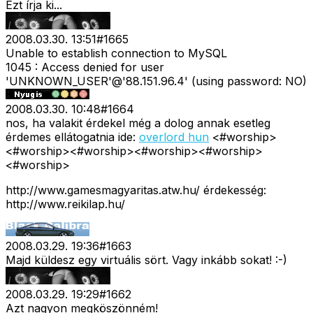
Ezt írja ki...
2008.03.30. 13:51
#
1665
Unable to establish connection to MySQL
1045 : Access denied for user
'UNKNOWN_USER'@'88.151.96.4' (using password: NO)
2008.03.30. 10:48
#
1664
nos, ha valakit érdekel még a dolog annak esetleg
érdemes ellátogatnia ide:
overlord hun
<#worship>
<#worship>
<#worship>
<#worship>
<#worship>
<#worship>
http://www.gamesmagyaritas.atw.hu/ érdekesség:
http://www.reikilap.hu/
2008.03.29. 19:36
#
1663
Majd küldesz egy virtuális sört. Vagy inkább sokat! :-)
2008.03.29. 19:29
#
1662
Azt nagyon megköszönném!