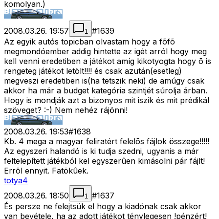
komolyan.)
2008.03.26. 19:57
#
1639
1
Az egyik autós topicban olvastam hogy a fõfõ
megmondóember addig hintette az igét arról hogy meg
kell venni eredetiben a játékot amíg kikotyogta hogy õ is
rengeteg játékot letölt!!!! és csak azután(esetleg)
megveszi eredetiben is(ha tetszik neki) de amúgy csak
akkor ha már a budget kategória szintjét súrolja árban.
Hogy is mondják azt a bizonyos mit iszik és mit prédikál
szöveget? :-) Nem nehéz rájönni!
2008.03.26. 19:53
#
1638
Kb. 4 mega a magyar feliratért felelõs fájlok összege!!!!!
Az egyszeri halandó is ki tudja szedni, ugyanis a már
feltelepített játékból kel egyszerûen kimásolni pár fájlt!
Errõl ennyit. Fatökûek.
totya4
2008.03.26. 18:50
#
1637
1
És persze ne felejtsük el hogy a kiadónak csak akkor
van bevétele, ha az adott játékot ténylegesen !pénzért!