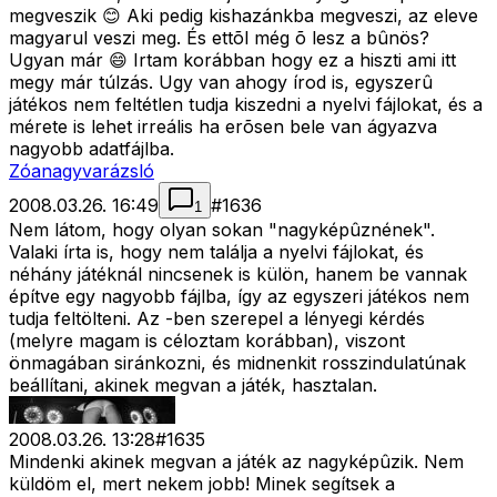
megveszik 😊 Aki pedig kishazánkba megveszi, az eleve
magyarul veszi meg. És ettõl még õ lesz a bûnös?
Ugyan már 😄 Irtam korábban hogy ez a hiszti ami itt
megy már túlzás. Ugy van ahogy írod is, egyszerû
játékos nem feltétlen tudja kiszedni a nyelvi fájlokat, és a
mérete is lehet irreális ha erõsen bele van ágyazva
nagyobb adatfájlba.
Zóanagyvarázsló
2008.03.26. 16:49
#
1636
1
Nem látom, hogy olyan sokan "nagyképûznének".
Valaki írta is, hogy nem találja a nyelvi fájlokat, és
néhány játéknál nincsenek is külön, hanem be vannak
építve egy nagyobb fájlba, így az egyszeri játékos nem
tudja feltölteni. Az
-ben szerepel a lényegi kérdés
(melyre magam is céloztam korábban), viszont
önmagában siránkozni, és midnenkit rosszindulatúnak
beállítani, akinek megvan a játék, hasztalan.
2008.03.26. 13:28
#
1635
Mindenki akinek megvan a játék az nagyképûzik. Nem
küldöm el, mert nekem jobb! Minek segítsek a