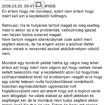
2008.03.29. 09:41
#
1658
1
Én értem hogy mit mondasz, ezért nem értem hogy
miért kell ezt a kezdetektõl túllihegni.
Ratmusic: Ha te hülyének tartod magad és még esetleg
mást is akkor az a te problémád, valószinüleg igazad
van hiszen biztos ismered magad.
Nem tartom magam istenkirálynak csak azért mert
segíteni akarok, de ha engem ezzel a jelzõvel illettél
akkor minek is neveznéd azokat akik(bármilyen okból)
nem.
Mondok egy konkrét példát hátha így végre meg lehet
érteni azt hogy miért nem vágom azt hogy nektek minek
kellett beleszólni már a kezdetektõl azon túl hogy(más
szóhasználatával élve) túl érzékenyen reagált arra hogy
egy szinte teljesen nulla hozzászólással rendelkezõ
topicban egymásutánban ugyanazzal volt
foglalkozva(ami nem azt jelenti hogy ezt a topicot senki
sem látogatja): ha valaki elakad az adott játékban és
segítséget kér de te mondjuk nem tudsz segíteni akkor