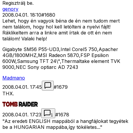
Regisztrálj be.
genory
2008.04.01. 18:10
#
1680
Lehet, hogy én vagyok béna de én nem tudom mert
nem találom, hogy hol kell letölteni a nyelvi fájlt!
Ráklikeltem arra a linkre amit írtak de ott én nem
találom! Valaki help!
Gigabyte SM56 P55-UD3,Intel CoreI5 750,Apacher
4GB/1800MHZ,MSI Radeon 5870,FSP Epsilion
600W,Samsung TFT 24\",Thermaltake element TVK
9000,NEC Sony optiarc AD 7243
Madmano
2008.04.01. 17:45
#
1679
THX.
2008.04.01. 17:23
#
1678
1
"Az eredeti ENGLISH mappából a hangfájlokat tegyétek
be a HUNGARIAN mappába,így tökéletes..."