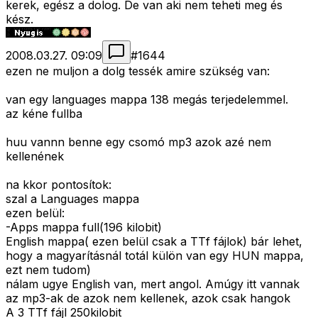
kerek, egész a dolog. De van aki nem teheti meg és
kész.
2008.03.27. 09:09
#
1644
ezen ne muljon a dolg tessék amire szükség van:
van egy languages mappa 138 megás terjedelemmel.
az kéne fullba
huu vannn benne egy csomó mp3 azok azé nem
kellenének
na kkor pontosítok:
szal a Languages mappa
ezen belül:
-Apps mappa full(196 kilobit)
English mappa( ezen belül csak a TTf fájlok) bár lehet,
hogy a magyarításnál totál külön van egy HUN mappa,
ezt nem tudom)
nálam ugye English van, mert angol. Amúgy itt vannak
az mp3-ak de azok nem kellenek, azok csak hangok
A 3 TTf fájl 250kilobit