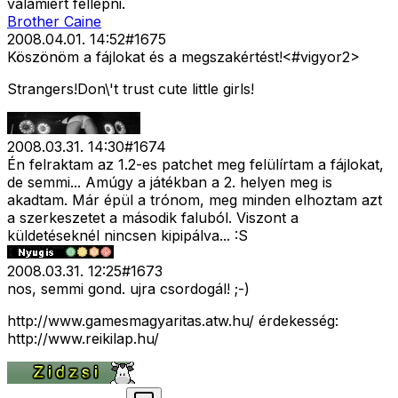
valamiért fellépni.
Brother Caine
2008.04.01. 14:52
#
1675
Köszönöm a fájlokat és a megszakértést!<#vigyor2>
Strangers!Don\'t trust cute little girls!
2008.03.31. 14:30
#
1674
Én felraktam az 1.2-es patchet meg felülírtam a fájlokat,
de semmi... Amúgy a játékban a 2. helyen meg is
akadtam. Már épül a trónom, meg minden elhoztam azt
a szerkeszetet a második faluból. Viszont a
küldetéseknél nincsen kipipálva... :S
2008.03.31. 12:25
#
1673
nos, semmi gond. ujra csordogál! ;-)
http://www.gamesmagyaritas.atw.hu/ érdekesség:
http://www.reikilap.hu/