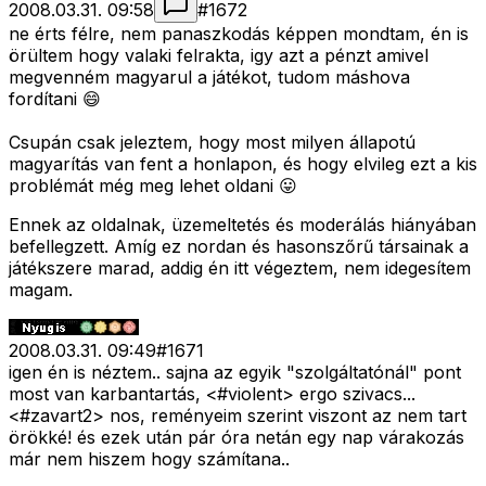
2008.03.31. 09:58
#
1672
ne érts félre, nem panaszkodás képpen mondtam, én is
örültem hogy valaki felrakta, igy azt a pénzt amivel
megvenném magyarul a játékot, tudom máshova
fordítani 😄
Csupán csak jeleztem, hogy most milyen állapotú
magyarítás van fent a honlapon, és hogy elvileg ezt a kis
problémát még meg lehet oldani 😛
Ennek az oldalnak, üzemeltetés és moderálás hiányában
befellegzett. Amíg ez nordan és hasonszőrű társainak a
játékszere marad, addig én itt végeztem, nem idegesítem
magam.
2008.03.31. 09:49
#
1671
igen én is néztem.. sajna az egyik "szolgáltatónál" pont
most van karbantartás, <#violent>
ergo szivacs...
<#zavart2>
nos, reményeim szerint viszont az nem tart
örökké! és ezek után pár óra netán egy nap várakozás
már nem hiszem hogy számítana..