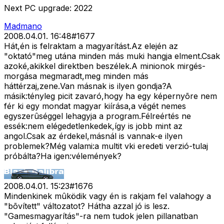
Next PC upgrade: 2022
Madmano
2008.04.01. 16:48
#
1677
Hát,én is felraktam a magyarítást.Az elején az
"oktató"meg utána minden más muki hangja elment.Csak
azoké,akikkel direktben beszélek.A minionok mirgés-
morgása megmaradt,meg minden más
háttérzaj,zene.Van másnak is ilyen gondja?A
másik:tényleg picit zavaró,hogy ha egy képernyõre nem
fér ki egy mondat magyar kiírása,a végét nemes
egyszerûséggel lehagyja a program.Félreértés ne
essék:nem elégedetlenkedek,így is jobb mint az
angol.Csak az érdekel,másnál is vannak-e ilyen
problemek?Még valami:a multit vki eredeti verzió-tulaj
próbálta?Ha igen:vélemények?
2008.04.01. 15:23
#
1676
Mindenkinek mûködik vagy én is rakjam fel valahogy a
"bõvített" változatot? Hátha azzal jó is lesz.
"Gamesmagyarítás"-ra nem tudok jelen pillanatban