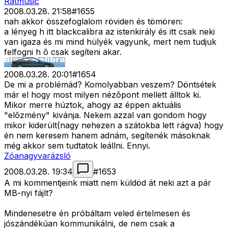
Ratmusic
2008.03.28. 21:58
#
1655
nah akkor összefoglalom röviden és tömören:
a lényeg h itt blackcalibra az istenkirály és itt csak neki
van igaza és mi mind hülyék vagyunk, mert nem tudjuk
felfogni h õ csak segíteni akar.
2008.03.28. 20:01
#
1654
De mi a problémád? Komolyabban veszem? Döntsétek
már el hogy most milyen nézõpont mellett álltok ki.
Mikor merre húztok, ahogy az éppen aktuális
"elõzmény" kivánja. Nekem azzal van gondom hogy
mikor kiderült(nagy nehezen a szátokba lett rágva) hogy
én nem keresem hanem adnám, segítenék másoknak
még akkor sem tudtatok leállni. Ennyi.
Zóanagyvarázsló
2008.03.28. 19:34
#
1653
A mi kommentjeink miatt nem küldöd át neki azt a pár
MB-nyi fájlt?
Mindenesetre én próbáltam veled értelmesen és
jószándékúan kommunikálni, de nem csak a