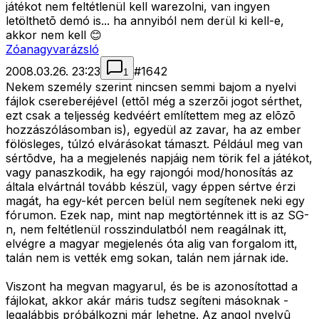
játékot nem feltétlenül kell warezolni, van ingyen
letölthetõ demó is... ha annyiból nem derül ki kell-e,
akkor nem kell 😊
Zóanagyvarázsló
2008.03.26. 23:23
#
1642
1
Nekem személy szerint nincsen semmi bajom a nyelvi
fájlok csereberéjével (ettõl még a szerzõi jogot sérthet,
ezt csak a teljesség kedvéért említettem meg az elõzõ
hozzászólásomban is), egyedül az zavar, ha az ember
fölösleges, túlzó elvárásokat támaszt. Például meg van
sértõdve, ha a megjelenés napjáig nem törik fel a játékot,
vagy panaszkodik, ha egy rajongói mod/honosítás az
általa elvártnál tovább készül, vagy éppen sértve érzi
magát, ha egy-két percen belül nem segítenek neki egy
fórumon. Ezek nap, mint nap megtörténnek itt is az SG-
n, nem feltétlenül rosszindulatból nem reagálnak itt,
elvégre a magyar megjelenés óta alig van forgalom itt,
talán nem is vették emg sokan, talán nem járnak ide.
Viszont ha megvan magyarul, és be is azonosítottad a
fájlokat, akkor akár máris tudsz segíteni másoknak -
legalábbis próbálkozni már lehetne. Az angol nyelvû