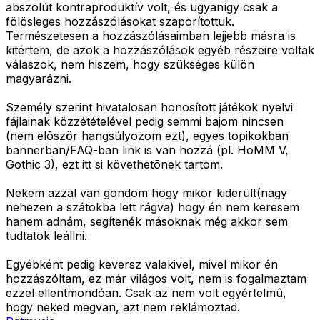
abszolút kontraproduktív volt, és ugyanígy csak a
fölösleges hozzászólásokat szaporítottuk.
Természetesen a hozzászólásaimban lejjebb másra is
kitértem, de azok a hozzászólások egyéb részeire voltak
válaszok, nem hiszem, hogy szükséges külön
magyarázni.
Személy szerint hivatalosan honosított játékok nyelvi
fájlainak közzétételével pedig semmi bajom nincsen
(nem elõször hangsúlyozom ezt), egyes topikokban
bannerban/FAQ-ban link is van hozzá (pl. HoMM V,
Gothic 3), ezt itt si követhetõnek tartom.
Nekem azzal van gondom hogy mikor kiderült(nagy
nehezen a szátokba lett rágva) hogy én nem keresem
hanem adnám, segítenék másoknak még akkor sem
tudtatok leállni.
Egyébként pedig keversz valakivel, mivel mikor én
hozzászóltam, ez már világos volt, nem is fogalmaztam
ezzel ellentmondóan. Csak az nem volt egyértelmû,
hogy neked megvan, azt nem reklámoztad.