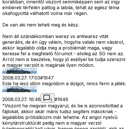
korábban, innentõl viszont semmiképpen sem az irigy
emberek térfelén pattog a labda, tehát az egész téma
okafogyottá válhatott volna már régen.
De van aki nem teheti meg és kész.
Nem áll szándékomban warez vs antiwarez vitát
generálni, de én úgy vélem, hogyha valaki nem vásárol,
akkor legalább oldja meg a problémáit maga, vagy
keresse fel a megfelelõ fórumot - elvileg az SG nem az.
Arról nem is beszélve, hogy jó eséllyel be tudja szerezni
a magyar verziót is magának ilyen módon.
2008.03.27. 17:03
#
1647
Este ha lesz idõm megoldom a dolgot, nincs fenn a játék.
2008.03.27. 16:48
#
1646
1
"Viszont ha megvan magyarul, és be is azonosítottad a
fájlokat, akkor akár máris tudsz segíteni másoknak -
legalábbis próbálkozni már lehetne. Az angol nyelvû
könytárstruktúrát pedig nem a magyar verzió
tulajdonosaitól kell várni, hanem éppen azoktól, akik az