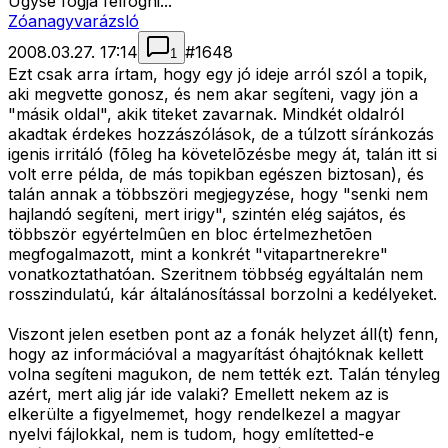
Úgyse fogja felfogni...
Zóanagyvarázsló
2008.03.27. 17:14
#
1648
1
Ezt csak arra írtam, hogy egy jó ideje arról szól a topik,
aki megvette gonosz, és nem akar segíteni, vagy jön a
"másik oldal", akik titeket zavarnak. Mindkét oldalról
akadtak érdekes hozzászólások, de a túlzott síránkozás
igenis irritáló (fõleg ha követelõzésbe megy át, talán itt si
volt erre példa, de más topikban egészen biztosan), és
talán annak a többszöri megjegyzése, hogy "senki nem
hajlandó segíteni, mert irigy", szintén elég sajátos, és
többször egyértelmûen en bloc értelmezhetõen
megfogalmazott, mint a konkrét "vitapartnerekre"
vonatkoztathatóan. Szeritnem többség egyáltalán nem
rosszindulatú, kár általánosítással borzolni a kedélyeket.
Viszont jelen esetben pont az a fonák helyzet áll(t) fenn,
hogy az információval a magyarítást óhajtóknak kellett
volna segíteni magukon, de nem tették ezt. Talán tényleg
azért, mert alig jár ide valaki? Emellett nekem az is
elkerülte a figyelmemet, hogy rendelkezel a magyar
nyelvi fájlokkal, nem is tudom, hogy említetted-e