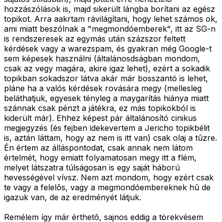
hozzászólások is, majd sikerült lángba borítani az egész
topikot. Arra aakrtam rávilágítani, hogy lehet számos ok,
ami miatt beszólnak a "megmondóemberek", itt az SG-n
is rendszeresek az egymás után százszor feltett
kérdések vagy a warezspam, és gyakran még Google-t
sem képesek használni (általánosdságban mondom,
csak az vegy magára, akire igaz lehet), ezért a sokadik
topikban sokadszor látva akár már bosszantó is lehet,
pláne ha a valós kérdések rovására megy (mellesleg
beláthatjuk, egyesek tényleg a maygarítás hiánya miatt
szánnak csak pénzt a játékra, ez más topikokból is
kiderült már). Ehhez képest pár általánosító cinikus
megjegyzés (és fejben idekevertem a Jericho topikbélit
is, aztán láttam, hogy az nem is itt van) csak olaj a tûzre.
Én értem az álláspontodat, csak annak nem látom
értelmét, hogy emiatt folyamatosan megy itt a flém,
melyet látszatra túlságosan is egy saját háború
hevességével vívsz. Nem azt mondom, hogy ezért csak
te vagy a felelõs, vagy a megmondóembereknek hû de
igazuk van, de az eredményét látjuk.
Remélem így már érthetõ, sajnos eddig a törekvésem