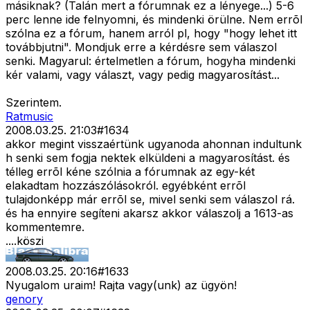
másiknak? (Talán mert a fórumnak ez a lényege...) 5-6
perc lenne ide felnyomni, és mindenki örülne. Nem errõl
szólna ez a fórum, hanem arról pl, hogy "hogy lehet itt
továbbjutni". Mondjuk erre a kérdésre sem válaszol
senki. Magyarul: értelmetlen a fórum, hogyha mindenki
kér valami, vagy választ, vagy pedig magyarosítást...
Szerintem.
Ratmusic
2008.03.25. 21:03
#
1634
akkor megint visszaértünk ugyanoda ahonnan indultunk
h senki sem fogja nektek elküldeni a magyarosítást. és
télleg errõl kéne szólnia a fórumnak az egy-két
elakadtam hozzászólásokról. egyébként errõl
tulajdonképp már errõl se, mivel senki sem válaszol rá.
és ha ennyire segíteni akarsz akkor válaszolj a 1613-as
kommentemre.
....köszi
2008.03.25. 20:16
#
1633
Nyugalom uraim! Rajta vagy(unk) az ügyön!
genory