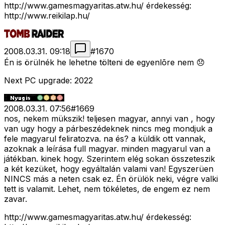
http://www.gamesmagyaritas.atw.hu/ érdekesség:
http://www.reikilap.hu/
2008.03.31. 09:18
#
1670
Én is örülnék he lehetne tölteni de egyenlõre nem 😞
Next PC upgrade: 2022
2008.03.31. 07:56
#
1669
nos, nekem mükszik! teljesen magyar, annyi van , hogy
van ugy hogy a párbeszédeknek nincs meg mondjuk a
fele magyarul feliratozva. na és? a küldik ott vannak,
azoknak a leírása full magyar. minden magyarul van a
játékban. kinek hogy. Szerintem elég sokan összeteszik
a két kezüket, hogy egyáltalán valami van! Egyszerüen
NINCS más a neten csak ez. Én örülök neki, végre valki
tett is valamit. Lehet, nem tökéletes, de engem ez nem
zavar.
http://www.gamesmagyaritas.atw.hu/ érdekesség: