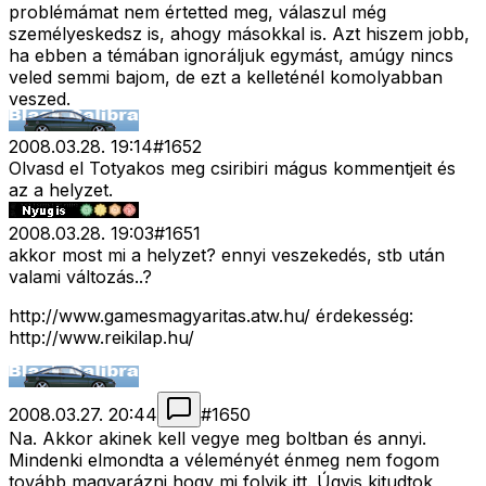
problémámat nem értetted meg, válaszul még
személyeskedsz is, ahogy másokkal is. Azt hiszem jobb,
ha ebben a témában ignoráljuk egymást, amúgy nincs
veled semmi bajom, de ezt a kelleténél komolyabban
veszed.
2008.03.28. 19:14
#
1652
Olvasd el Totyakos meg csiribiri mágus kommentjeit és
az a helyzet.
2008.03.28. 19:03
#
1651
akkor most mi a helyzet? ennyi veszekedés, stb után
valami változás..?
http://www.gamesmagyaritas.atw.hu/ érdekesség:
http://www.reikilap.hu/
2008.03.27. 20:44
#
1650
Na. Akkor akinek kell vegye meg boltban és annyi.
Mindenki elmondta a véleményét énmeg nem fogom
tovább magyarázni hogy mi folyik itt. Úgyis kitudtok