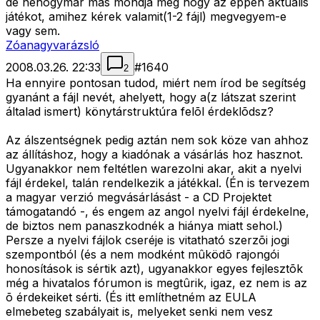
de nehogymár más mondja meg hogy az éppen aktuális
játékot, amihez kérek valamit(1-2 fájl) megvegyem-e
vagy sem.
Zóanagyvarázsló
2008.03.26. 22:33
#
1640
2
Ha ennyire pontosan tudod, miért nem írod be segítség
gyanánt a fájl nevét, ahelyett, hogy a(z látszat szerint
általad ismert) könytárstruktúra felõl érdeklõdsz?
Az álszentségnek pedig aztán nem sok köze van ahhoz
az állításhoz, hogy a kiadónak a vásárlás hoz hasznot.
Ugyanakkor nem feltétlen warezolni akar, akit a nyelvi
fájl érdekel, talán rendelkezik a játékkal. (Én is tervezem
a magyar verzió megvásárlásást - a CD Projektet
támogatandó -, és engem az angol nyelvi fájl érdekelne,
de biztos nem panaszkodnék a hiánya miatt sehol.)
Persze a nyelvi fájlok cseréje is vitatható szerzõi jogi
szempontból (és a nem modként mûködõ rajongói
honosítások is sértik azt), ugyanakkor egyes fejlesztõk
még a hivatalos fórumon is megtûrik, igaz, ez nem is az
õ érdekeiket sérti. (És itt említhetném az EULA
elmebeteg szabályait is, melyeket senki nem vesz