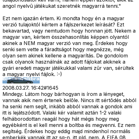
angol nyelvû játékukat szeretnék magyarrá tenni."
Ezt nem igazán értem. Ki mondta hogy én a magyar
verzió tulajoktól kértem a fájlszerkezet leírását? Ezt
bekavartad, vagy nemtudom hogy honnan jött. Nekem a
magyar van, kértem összehasonlítás képpen olyantól
akinek a NEM magyar verzió van meg. Érdekes hogy
senki sem vette a fáradtságot hogy megnézze, még
olyan sem akinek kellene a magyarítás. De gondolom
csak olyanok használnák az adott fájlokat akiknek a
gyári eredeti magyar játékukkal valami zûr van, sérültek
a magyar nyelvi fájlok. :-)
2008.03.27. 16:42
#
1645
Mindegy. Látom hogy bárhogyan is írom a lényeget,
vannak akik nem értenek belõle. Nincs itt sértõdés abból
ha senki nem segít, inkább abból vannak a gondok ami
itt is lejátszódott. Valaki kér valamit aztán 1-2 valaki
felháborodottan reagál hogy hát mégis hogy meg
egyébként is el kell menni a boltba és megvenni. Ez nem
segítség. Érdekes hogy eddig majd mindenhol normális
emberkék vannak itt az sg-n, itt pld. nem. A FIFA 08