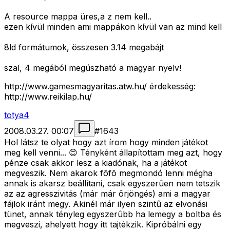
A resource mappa üres,a z nem kell..
ezen kívül minden ami mappákon kívül van az mind kell
8ld formátumok, összesen 3.14 megabájt
szal, 4 megából megúszható a magyar nyelv!
http://www.gamesmagyaritas.atw.hu/ érdekesség:
http://www.reikilap.hu/
totya4
2008.03.27. 00:07
#
1643
Hol látsz te olyat hogy azt írom hogy minden játékot
meg kell venni... 😊 Tényként állapítottam meg azt, hogy
pénze csak akkor lesz a kiadónak, ha a játékot
megveszik. Nem akarok fõfõ megmondó lenni mégha
annak is akarsz beállítani, csak egyszerûen nem tetszik
az az agresszivitás (már már õrjöngés) ami a magyar
fájlok iránt megy. Akinél már ilyen szintû az elvonási
tünet, annak tényleg egyszerûbb ha lemegy a boltba és
megveszi, ahelyett hogy itt tajtékzik. Kipróbálni egy