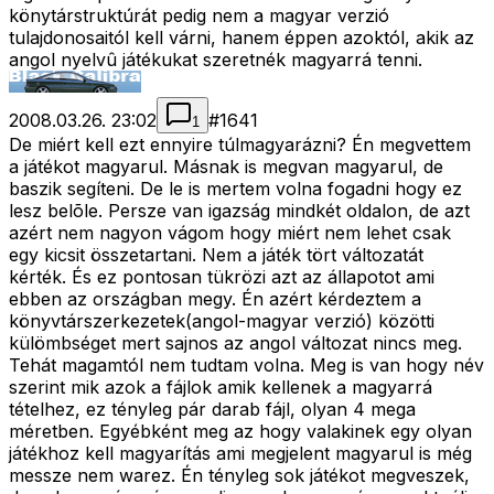
könytárstruktúrát pedig nem a magyar verzió
tulajdonosaitól kell várni, hanem éppen azoktól, akik az
angol nyelvû játékukat szeretnék magyarrá tenni.
2008.03.26. 23:02
#
1641
1
De miért kell ezt ennyire túlmagyarázni? Én megvettem
a játékot magyarul. Másnak is megvan magyarul, de
baszik segíteni. De le is mertem volna fogadni hogy ez
lesz belõle. Persze van igazság mindkét oldalon, de azt
azért nem nagyon vágom hogy miért nem lehet csak
egy kicsit összetartani. Nem a játék tört változatát
kérték. És ez pontosan tükrözi azt az állapotot ami
ebben az országban megy. Én azért kérdeztem a
könyvtárszerkezetek(angol-magyar verzió) közötti
külömbséget mert sajnos az angol változat nincs meg.
Tehát magamtól nem tudtam volna. Meg is van hogy név
szerint mik azok a fájlok amik kellenek a magyarrá
tételhez, ez tényleg pár darab fájl, olyan 4 mega
méretben. Egyébként meg az hogy valakinek egy olyan
játékhoz kell magyarítás ami megjelent magyarul is még
messze nem warez. Én tényleg sok játékot megveszek,