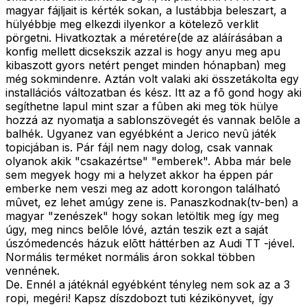
magyar fájljait is kérték sokan, a lustábbja beleszart, a
hülyébbje meg elkezdi ilyenkor a kötelezõ verklit
pörgetni. Hivatkoztak a méretére(de az aláírásában a
konfig mellett dicsekszik azzal is hogy anyu meg apu
kibaszott gyors netért penget minden hónapban) meg
még sokmindenre. Aztán volt valaki aki összetákolta egy
installációs változatban és kész. Itt az a fõ gond hogy aki
segíthetne lapul mint szar a fûben aki meg tök hülye
hozzá az nyomatja a sablonszövegét és vannak belõle a
balhék. Ugyanez van egyébként a Jerico nevû játék
topicjában is. Pár fájl nem nagy dolog, csak vannak
olyanok akik "csakazértse" "emberek". Abba már bele
sem megyek hogy mi a helyzet akkor ha éppen pár
emberke nem veszi meg az adott korongon található
mûvet, ez lehet amúgy zene is. Panaszkodnak(tv-ben) a
magyar "zenészek" hogy sokan letöltik meg így meg
úgy, meg nincs belõle lóvé, aztán teszik ezt a saját
úszómedencés házuk elõtt háttérben az Audi TT -jével.
Normális terméket normális áron sokkal többen
vennének.
De. Ennél a játéknál egyébként tényleg nem sok az a 3
ropi, megéri! Kapsz díszdobozt tuti kézikönyvet, így