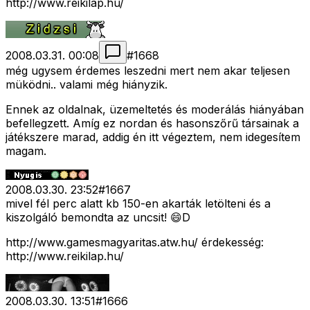
http://www.reikilap.hu/
2008.03.31. 00:08
#
1668
még ugysem érdemes leszedni mert nem akar teljesen
müködni.. valami még hiányzik.
Ennek az oldalnak, üzemeltetés és moderálás hiányában
befellegzett. Amíg ez nordan és hasonszőrű társainak a
játékszere marad, addig én itt végeztem, nem idegesítem
magam.
2008.03.30. 23:52
#
1667
mivel fél perc alatt kb 150-en akarták letölteni és a
kiszolgáló bemondta az uncsit! 😄D
http://www.gamesmagyaritas.atw.hu/ érdekesség:
http://www.reikilap.hu/
2008.03.30. 13:51
#
1666