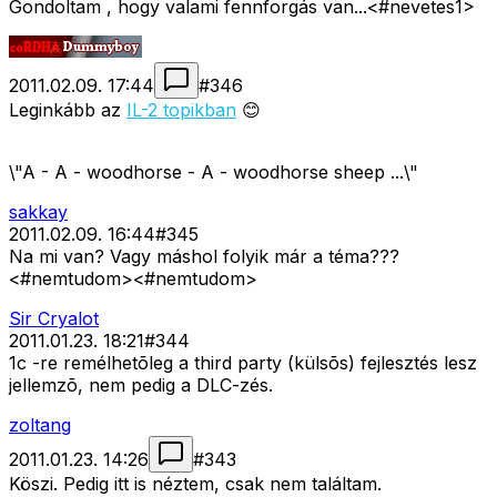
Gondoltam , hogy valami fennforgás van...<#nevetes1>
2011.02.09. 17:44
#
346
Leginkább az
IL-2 topikban
😊
\"A - A - woodhorse - A - woodhorse sheep ...\"
sakkay
2011.02.09. 16:44
#
345
Na mi van? Vagy máshol folyik már a téma???
<#nemtudom>
<#nemtudom>
Sir Cryalot
2011.01.23. 18:21
#
344
1c -re remélhetõleg a third party (külsõs) fejlesztés lesz
jellemzõ, nem pedig a DLC-zés.
zoltang
2011.01.23. 14:26
#
343
Köszi. Pedig itt is néztem, csak nem találtam.