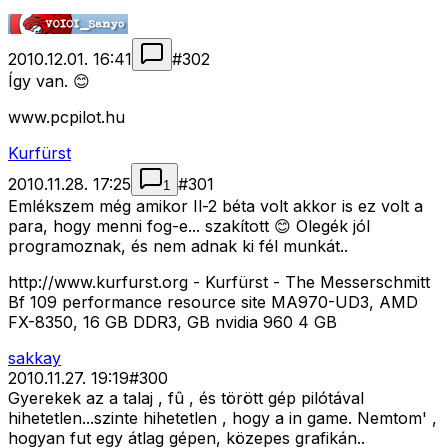
2010.12.01. 16:41
#
302
Így van. 😊
www.pcpilot.hu
Kurfürst
2010.11.28. 17:25
#
301
1
Emlékszem még amikor Il-2 béta volt akkor is ez volt a
para, hogy menni fog-e... szakított 😊 Olegék jól
programoznak, és nem adnak ki fél munkát..
http://www.kurfurst.org - Kurfürst - The Messerschmitt
Bf 109 performance resource site MA970-UD3, AMD
FX-8350, 16 GB DDR3, GB nvidia 960 4 GB
sakkay
2010.11.27. 19:19
#
300
Gyerekek az a talaj , fû , és törött gép pilótával
hihetetlen...szinte hihetetlen , hogy a in game. Nemtom' ,
hogyan fut egy átlag gépen, közepes grafikán..