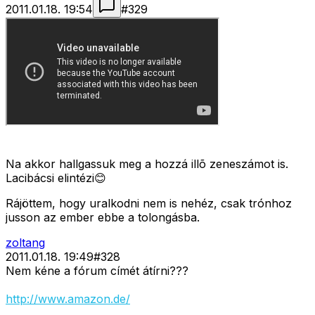
2011.01.18. 19:54
#
329
Na akkor hallgassuk meg a hozzá illõ zeneszámot is.
Lacibácsi elintézi😊
Rájöttem, hogy uralkodni nem is nehéz, csak trónhoz
jusson az ember ebbe a tolongásba.
zoltang
2011.01.18. 19:49
#
328
Nem kéne a fórum címét átírni???
http://www.amazon.de/