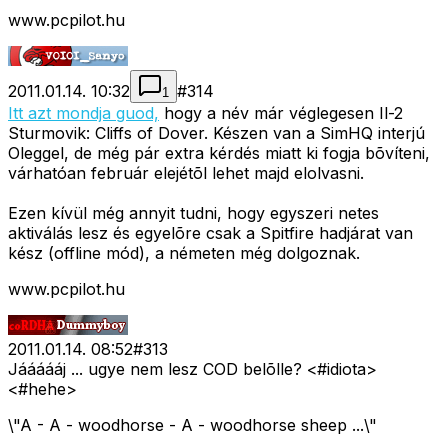
www.pcpilot.hu
2011.01.14. 10:32
#
314
1
Itt azt mondja guod,
hogy a név már véglegesen Il-2
Sturmovik: Cliffs of Dover. Készen van a SimHQ interjú
Oleggel, de még pár extra kérdés miatt ki fogja bõvíteni,
várhatóan február elejétõl lehet majd elolvasni.
Ezen kívül még annyit tudni, hogy egyszeri netes
aktiválás lesz és egyelõre csak a Spitfire hadjárat van
kész (offline mód), a németen még dolgoznak.
www.pcpilot.hu
2011.01.14. 08:52
#
313
Jáááááj ... ugye nem lesz COD belõlle? <#idiota>
<#hehe>
\"A - A - woodhorse - A - woodhorse sheep ...\"