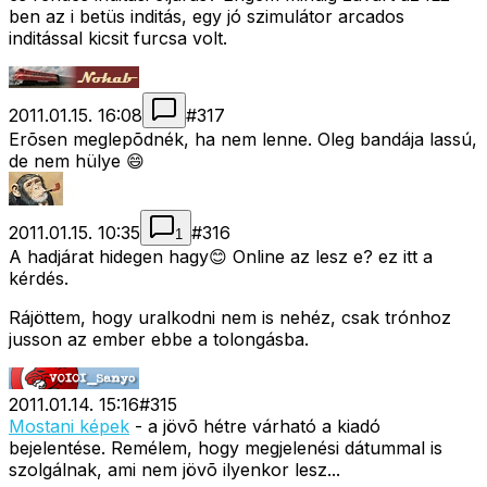
ben az i betüs inditás, egy jó szimulátor arcados
inditással kicsit furcsa volt.
2011.01.15. 16:08
#
317
Erõsen meglepõdnék, ha nem lenne. Oleg bandája lassú,
de nem hülye 😄
2011.01.15. 10:35
#
316
1
A hadjárat hidegen hagy😊 Online az lesz e? ez itt a
kérdés.
Rájöttem, hogy uralkodni nem is nehéz, csak trónhoz
jusson az ember ebbe a tolongásba.
2011.01.14. 15:16
#
315
Mostani képek
- a jövõ hétre várható a kiadó
bejelentése. Remélem, hogy megjelenési dátummal is
szolgálnak, ami nem jövõ ilyenkor lesz...