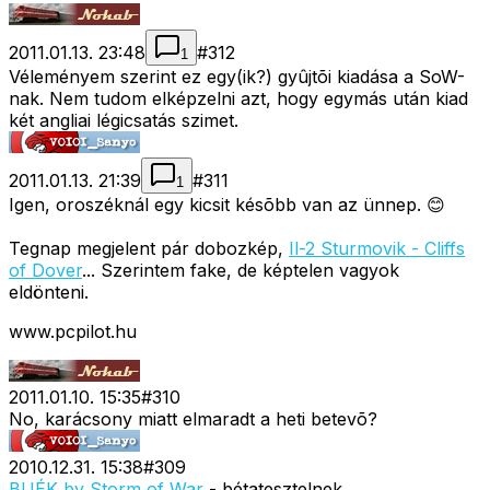
2011.01.13. 23:48
#
312
1
Véleményem szerint ez egy(ik?) gyûjtõi kiadása a SoW-
nak. Nem tudom elképzelni azt, hogy egymás után kiad
két angliai légicsatás szimet.
2011.01.13. 21:39
#
311
1
Igen, oroszéknál egy kicsit késõbb van az ünnep. 😊
Tegnap megjelent pár dobozkép,
Il-2 Sturmovik - Cliffs
of Dover
... Szerintem fake, de képtelen vagyok
eldönteni.
www.pcpilot.hu
2011.01.10. 15:35
#
310
No, karácsony miatt elmaradt a heti betevõ?
2010.12.31. 15:38
#
309
BUÉK by Storm of War
- bétatesztelnek...