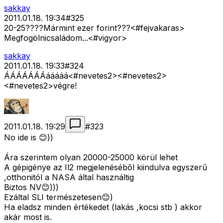
sakkay
2011.01.18. 19:34
#
325
20-25????Mármint ezer forint???<#fejvakaras>
Megfogölnicsaládom...<#vigyor>
sakkay
2011.01.18. 19:33
#
324
ÁÁÁÁÁÁÁááááá<#nevetes2>
<#nevetes2>
<#nevetes2>
végre!
2011.01.18. 19:29
#
323
No ide is 😊))
Ára szerintem olyan 20000-25000 körül lehet
A gépigénye az Il2 megjelenésébõl kiindulva egyszerû
,otthonitól a NASA által használtig
Biztos NV😊)))
Ezáltal SLI természetesen😊)
Ha eladsz minden értékedet (lakás ,kocsi stb ) akkor
akár most is.