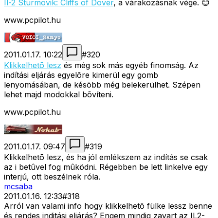
Il-2 Sturmovik: Cliffs of Dover
, a várakozásnak vége. 😊
www.pcpilot.hu
2011.01.17. 10:22
#
320
Klikkelhetõ lesz
és még sok más egyéb finomság. Az
indítási eljárás egyelõre kimerül egy gomb
lenyomásában, de késõbb még belekerülhet. Szépen
lehet majd modokkal bõvíteni.
www.pcpilot.hu
2011.01.17. 09:47
#
319
Klikkelhetõ lesz, és ha jól emlékszem az indítás se csak
az i betûvel fog mûködni. Régebben be lett linkelve egy
interjú, ott beszélnek róla.
mcsaba
2011.01.16. 12:33
#
318
Arról van valami info hogy klikkelhetõ fülke lessz benne
és rendes inditási eljárás? Engem mindig zavart az IL2-