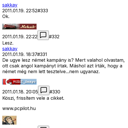
sakkay
2011.01.19. 22:52
#
333
Ok.
2011.01.19. 22:22
#
332
Lesz.
sakkay
2011.01.19. 18:37
#
331
De ugye lesz német kampány is? Mert valahol olvastam,
ott csak angol kampányt írtak. Máshol azt írták, hogy a
német még nem lett tesztelve...nem ugyanaz.
2011.01.18. 20:05
#
330
Köszi, frissítem vele a cikket.
www.pcpilot.hu