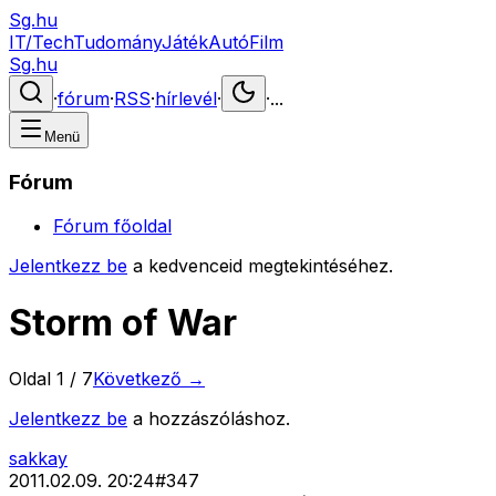
Sg.hu
IT/Tech
Tudomány
Játék
Autó
Film
Sg.hu
·
fórum
·
RSS
·
hírlevél
·
·
...
Menü
Fórum
Fórum főoldal
Jelentkezz be
a kedvenceid megtekintéséhez.
Storm of War
Oldal
1
/
7
Következő →
Jelentkezz be
a hozzászóláshoz.
sakkay
2011.02.09. 20:24
#
347