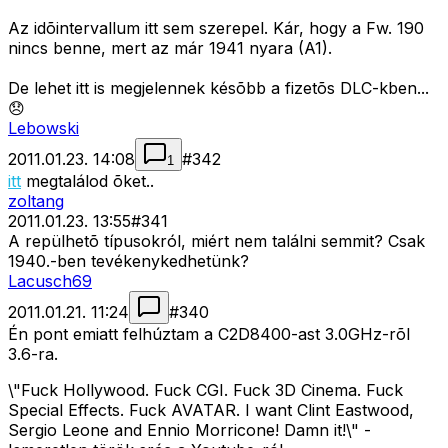
Az idõintervallum itt sem szerepel. Kár, hogy a Fw. 190
nincs benne, mert az már 1941 nyara (A1).
De lehet itt is megjelennek késõbb a fizetõs DLC-kben...
😞
Lebowski
2011.01.23. 14:08
#
342
1
itt
megtalálod õket..
zoltang
2011.01.23. 13:55
#
341
A repülhetõ típusokról, miért nem találni semmit? Csak
1940.-ben tevékenykedhetünk?
Lacusch69
2011.01.21. 11:24
#
340
Én pont emiatt felhúztam a C2D8400-ast 3.0GHz-rõl
3.6-ra.
\"Fuck Hollywood. Fuck CGI. Fuck 3D Cinema. Fuck
Special Effects. Fuck AVATAR. I want Clint Eastwood,
Sergio Leone and Ennio Morricone! Damn it!\" -