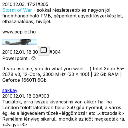
2010.12.03. 17:21
#
305
Storm of War
- sokkal részletesebb és nagyon jól
finomhangolható FMB, gépenként egyedi lõszerkészlet,
elhasználódás, hívójel.
www.pcpilot.hu
2010.12.01. 18:30
#
304
Powerpoint.. 😊
If you ask me, you do what you want... :) Intel Xeon E5-
2678 v3, 12-Core, 3300 MHz (33 x 100) | 32 Gb RAM |
Geforce 1660Ti 6Gb
sakkay
2010.12.01. 18:08
#
303
Tudjátok, arra leszek kíváncsi mi van akkor ha, ha
London fölött látótávon belül 250 gép nyomul, a város
ég, és a légvédelem tüzel(+léggömbzár etc...<#csodalk>
Remélem tényleg sikerül...mondjuk az idõt megkapták rá.
<#vigyor3>