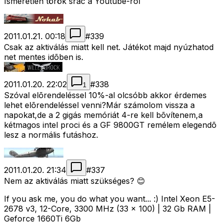
Ismeretlen török srác a Youtube-ról
2011.01.21. 00:18
#
339
Csak az aktiválás miatt kell net. Játékot majd nyúzhatod
net mentes idõben is.
2011.01.20. 22:02
#
338
1
Szóval elõrendeléssel 10%-al olcsóbb akkor érdemes
lehet elõrendeléssel venni?Már számolom vissza a
napokat,de a 2 gigás memóriát 4-re kell bõvítenem,a
kétmagos intel proci és a GF 9800GT remélem elegendõ
lesz a normális futáshoz.
2011.01.20. 21:34
#
337
Nem az aktiválás miatt szükséges? 😊
If you ask me, you do what you want... :) Intel Xeon E5-
2678 v3, 12-Core, 3300 MHz (33 x 100) | 32 Gb RAM |
Geforce 1660Ti 6Gb