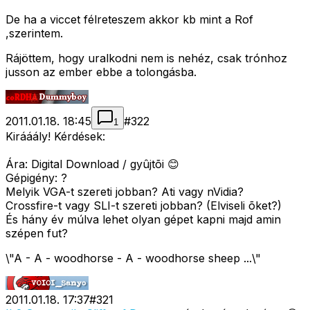
De ha a viccet félreteszem akkor kb mint a Rof
,szerintem.
Rájöttem, hogy uralkodni nem is nehéz, csak trónhoz
jusson az ember ebbe a tolongásba.
2011.01.18. 18:45
#
322
1
Kirááály! Kérdések:
Ára: Digital Download / gyûjtõi 😊
Gépigény: ?
Melyik VGA-t szereti jobban? Ati vagy nVidia?
Crossfire-t vagy SLI-t szereti jobban? (Elviseli õket?)
És hány év múlva lehet olyan gépet kapni majd amin
szépen fut?
\"A - A - woodhorse - A - woodhorse sheep ...\"
2011.01.18. 17:37
#
321