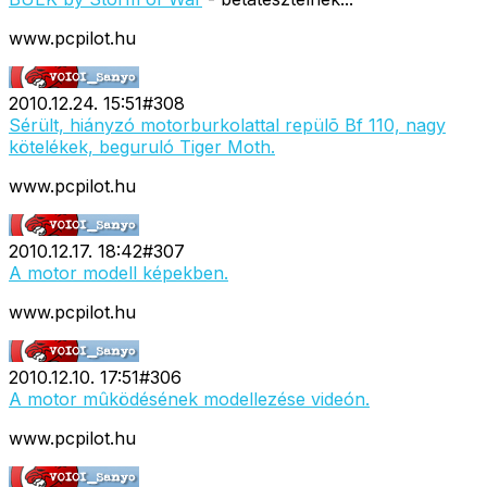
www.pcpilot.hu
2010.12.24. 15:51
#
308
Sérült, hiányzó motorburkolattal repülõ Bf 110, nagy
kötelékek, beguruló Tiger Moth.
www.pcpilot.hu
2010.12.17. 18:42
#
307
A motor modell képekben.
www.pcpilot.hu
2010.12.10. 17:51
#
306
A motor mûködésének modellezése videón.
www.pcpilot.hu