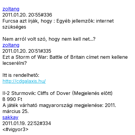
zoltang
2011.01.20. 20:55
#
336
Furcsa azt írják, hogy : Egyéb jellemzõk: internet
szükséges
Nem arról volt szó, hogy nem kell net...?
zoltang
2011.01.20. 20:51
#
335
Ezt a Storm of War: Battle of Britain címet nem kellene
lecserélni?
Itt is rendelhetõ:
http://cdgalaxis.hu/
Il-2 Sturmovik: Cliffs of Dover (Megjelenés elõtt)
8 990 Ft
A játék várható magyarországi megjelenése: 2011.
március 25.
sakkay
2011.01.19. 22:52
#
334
<#vigyor3>