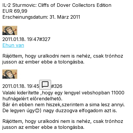
IL-2 Sturmovic: Cliffs of Dover Collectors Edition
EUR 69,99
Erscheinungsdatum: 31. März 2011
2011.01.18. 19:47
#
327
Ehun van
Rájöttem, hogy uralkodni nem is nehéz, csak trónhoz
jusson az ember ebbe a tolongásba.
2011.01.18. 19:45
#
326
Valaki kiderítette ,hogy egy lengyel vebshopban 11000
hufnágelért elõrendelhetõ.
Bár én ebben nem hiszek,szerintem a sima lesz annyi.
De legyen úgy😊) nagy duzzogva elfogadom azt is.
Rájöttem, hogy uralkodni nem is nehéz, csak trónhoz
jusson az ember ebbe a tolongásba.