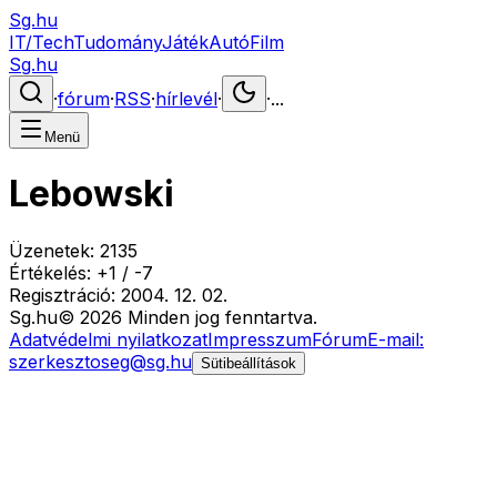
Sg.hu
IT/Tech
Tudomány
Játék
Autó
Film
Sg.hu
·
fórum
·
RSS
·
hírlevél
·
·
...
Menü
Lebowski
Üzenetek:
2135
Értékelés:
+
1
/
-
7
Regisztráció:
2004. 12. 02.
Sg
.hu
©
2026
Minden jog fenntartva.
Adatvédelmi nyilatkozat
Impresszum
Fórum
E-mail:
szerkesztoseg@sg.hu
Sütibeállítások