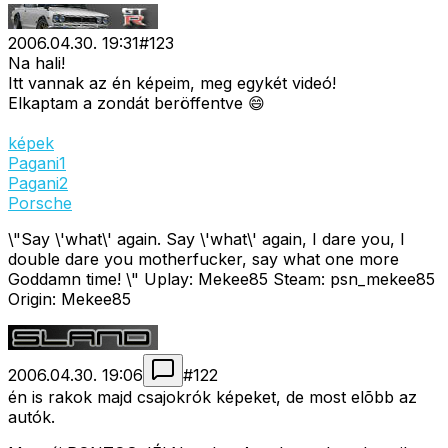
2006.04.30. 19:31
#
123
Na hali!
Itt vannak az én képeim, meg egykét videó!
Elkaptam a zondát beröffentve 😄
képek
Pagani1
Pagani2
Porsche
\"Say \'what\' again. Say \'what\' again, I dare you, I
double dare you motherfucker, say what one more
Goddamn time! \" Uplay: Mekee85 Steam: psn_mekee85
Origin: Mekee85
2006.04.30. 19:06
#
122
én is rakok majd csajokrók képeket, de most elõbb az
autók.