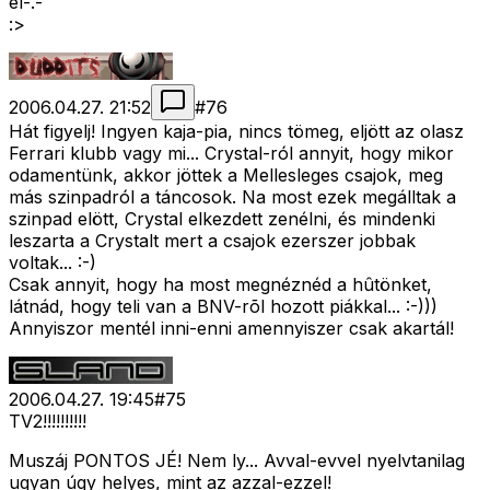
el-.-
:>
2006.04.27. 21:52
#
76
Hát figyelj! Ingyen kaja-pia, nincs tömeg, eljött az olasz
Ferrari klubb vagy mi... Crystal-ról annyit, hogy mikor
odamentünk, akkor jöttek a Mellesleges csajok, meg
más szinpadról a táncosok. Na most ezek megálltak a
szinpad elött, Crystal elkezdett zenélni, és mindenki
leszarta a Crystalt mert a csajok ezerszer jobbak
voltak... :-)
Csak annyit, hogy ha most megnéznéd a hûtönket,
látnád, hogy teli van a BNV-rõl hozott piákkal... :-)))
Annyiszor mentél inni-enni amennyiszer csak akartál!
2006.04.27. 19:45
#
75
TV2!!!!!!!!!!
Muszáj PONTOS JÉ! Nem ly... Avval-evvel nyelvtanilag
ugyan úgy helyes, mint az azzal-ezzel!