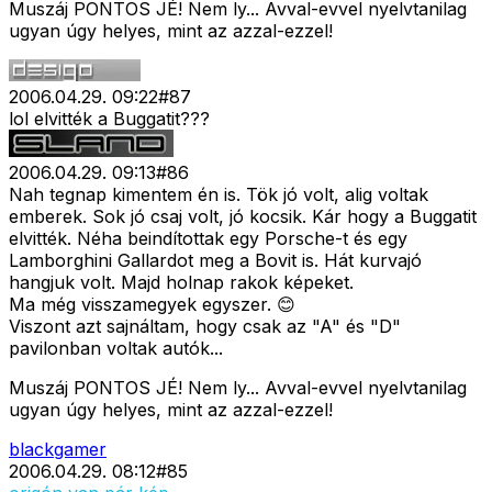
Muszáj PONTOS JÉ! Nem ly... Avval-evvel nyelvtanilag
ugyan úgy helyes, mint az azzal-ezzel!
2006.04.29. 09:22
#
87
lol elvitték a Buggatit???
2006.04.29. 09:13
#
86
Nah tegnap kimentem én is. Tök jó volt, alig voltak
emberek. Sok jó csaj volt, jó kocsik. Kár hogy a Buggatit
elvitték. Néha beindítottak egy Porsche-t és egy
Lamborghini Gallardot meg a Bovit is. Hát kurvajó
hangjuk volt. Majd holnap rakok képeket.
Ma még visszamegyek egyszer. 😊
Viszont azt sajnáltam, hogy csak az "A" és "D"
pavilonban voltak autók...
Muszáj PONTOS JÉ! Nem ly... Avval-evvel nyelvtanilag
ugyan úgy helyes, mint az azzal-ezzel!
blackgamer
2006.04.29. 08:12
#
85