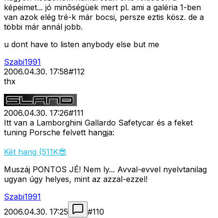
képeimet... jó minõségüek mert pl. ami a galéria 1-ben
van azok elég tré-k már bocsi, persze eztis kösz. de a
többi már annál jobb.
u dont have to listen anybody else but me
Szabi1991
2006.04.30. 17:58
#
112
thx
2006.04.30. 17:26
#
111
Itt van a Lamborghini Gallardo Safetycar és a feket
tuning Porsche felvett hangja:
Két hang (511K😎
Muszáj PONTOS JÉ! Nem ly... Avval-evvel nyelvtanilag
ugyan úgy helyes, mint az azzal-ezzel!
Szabi1991
2006.04.30. 17:25
#
110