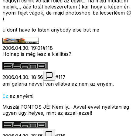
nagoyn csinik voltak fõleg az egyik... na majd mutatom
melyik,,, ááá totál beleszerettem ( kár hogy a képen én
nyomi fejet vágok, de majd photoshop-ba lecserléem 😄
)
u dont have to listen anybody else but me
2006.04.30. 19:01
#
118
Holnap is még lesz a kiállítás?
2006.04.30. 18:56
#
117
ami galéria névvel van ellátva az nem az enyém.
Ez
az enyém!
Muszáj PONTOS JÉ! Nem ly... Avval-evvel nyelvtanilag
ugyan úgy helyes, mint az azzal-ezzel!