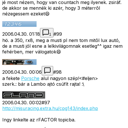
jé most nézem, hogy van countach meg ilyenek. zsiráf.
de akkor se mennék ki azér, hogy 3 méterrõl
nézegessem ezeket😄
2006.04.30. 01:18
#
99
1
hö. a 350, rx8, meg a musti pl nem tom mitõl lux autó,
de a musti jól esne a lelkivilágomnak esetleg^^ igaz nem
fehérben, mer válogatok😄
2006.04.30. 00:06
#
98
a fekete
Porsche
alul nagyon szép!<#eljen>
szerk.: bár a Lambo ajtó csúfít rajta! :\
2006.04.30. 00:02
#
97
http://misuracing.extra.hu/cpg143/index.php
Ingy linkelte az rFACTOR topicba.