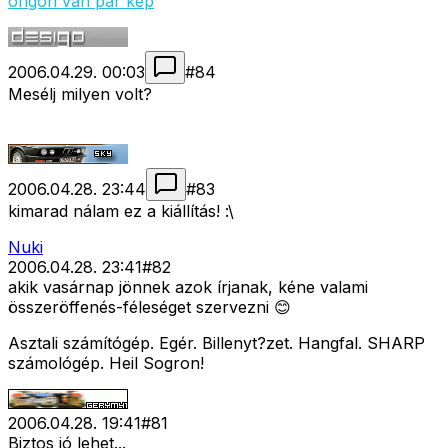
origón van pár kép
2006.04.29. 00:03
#
84
Mesélj milyen volt?
2006.04.28. 23:44
#
83
kimarad nálam ez a kiállítás! :\
Nuki
2006.04.28. 23:41
#
82
akik vasárnap jönnek azok írjanak, kéne valami
összeröffenés-féleséget szervezni 😊
Asztali számítógép. Egér. Billenyt?zet. Hangfal. SHARP
számológép. Heil Sogron!
2006.04.28. 19:41
#
81
Biztos jó lehet...