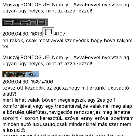
Muszáj PONTOS JÉ! Nem ly... Avval-evvel nyelvtanilag
ugyan úgy helyes, mint az azzal-ezzel!
2006.04.30. 16:13
#
107
én rakok, csak most avval szenvedek hogy hova rakjam
fel
Muszáj PONTOS JÉ! Nem ly... Avval-evvel nyelvtanilag
ugyan úgy helyes, mint az azzal-ezzel!
2006.04.30. 15:51
#
106
szvsz ott kezdõdik az egész,hogy mit értünk luxusautó
alatt?!
mert lehet valaki bõven megelégszik egy 2es golf
komfortjával,vagy egy trabantéval,de valakinél meg alap
a bõrülés,ülésfûtés,navigációs rendszer,és még lehetne
sorolni 4 soron keresztül...szóval ennyi erõvel szerintem
minden autó luxusautó,csak mindenkinél más szerintem
a luxus!😊