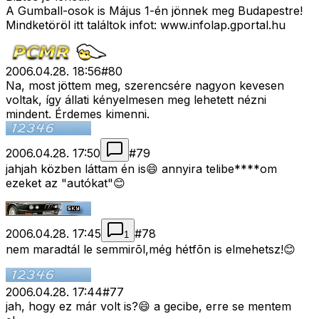
A Gumball-osok is Május 1-én jönnek meg Budapestre!
Mindketöröl itt találtok infot: www.infolap.gportal.hu
2006.04.28. 18:56
#
80
Na, most jöttem meg, szerencsére nagyon kevesen
voltak, így állati kényelmesen meg lehetett nézni
mindent. Érdemes kimenni.
2006.04.28. 17:50
#
79
jahjah közben láttam én is😄 annyira telibe****om
ezeket az "autókat"😊
2006.04.28. 17:45
#
78
1
nem maradtál le semmirõl,még hétfõn is elmehetsz!😊
2006.04.28. 17:44
#
77
jah, hogy ez már volt is?😄 a gecibe, erre se mentem