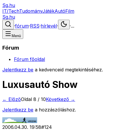
Sg.hu
IT/Tech
Tudomány
Játék
Autó
Film
Sg.hu
·
fórum
·
RSS
·
hírlevél
·
·
...
Menü
Fórum
Fórum főoldal
Jelentkezz be
a kedvenceid megtekintéséhez.
Luxusautó Show
← Előző
Oldal
8
/
10
Következő →
Jelentkezz be
a hozzászóláshoz.
2006.04.30. 19:58
#
124