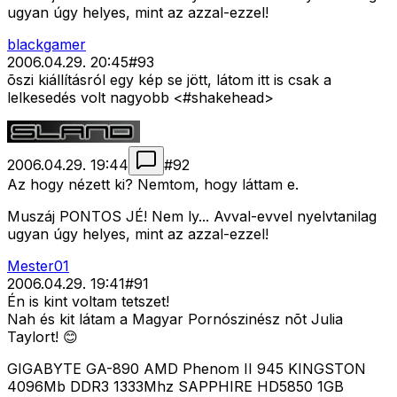
ugyan úgy helyes, mint az azzal-ezzel!
blackgamer
2006.04.29. 20:45
#
93
õszi kiállításról egy kép se jött, látom itt is csak a
lelkesedés volt nagyobb <#shakehead>
2006.04.29. 19:44
#
92
Az hogy nézett ki? Nemtom, hogy láttam e.
Muszáj PONTOS JÉ! Nem ly... Avval-evvel nyelvtanilag
ugyan úgy helyes, mint az azzal-ezzel!
Mester01
2006.04.29. 19:41
#
91
Én is kint voltam tetszet!
Nah és kit látam a Magyar Pornószinész nõt Julia
Taylort! 😊
GIGABYTE GA-890 AMD Phenom II 945 KINGSTON
4096Mb DDR3 1333Mhz SAPPHIRE HD5850 1GB