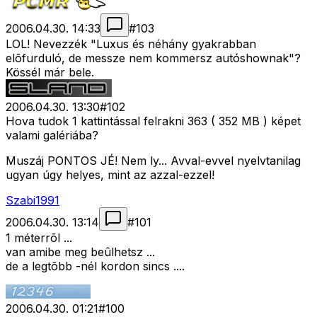
2006.04.30. 14:33
#
103
LOL! Nevezzék "Luxus és néhány gyakrabban
elõfurduló, de messze nem kommersz autóshownak"?
Kössél már bele.
2006.04.30. 13:30
#
102
Hova tudok 1 kattintással felrakni 363 ( 352 MB ) képet
valami galériába?
Muszáj PONTOS JÉ! Nem ly... Avval-evvel nyelvtanilag
ugyan úgy helyes, mint az azzal-ezzel!
Szabi1991
2006.04.30. 13:14
#
101
1 méterrõl ...
van amibe meg beûlhetsz ...
de a legtõbb -nél kordon sincs ....
2006.04.30. 01:21
#
100