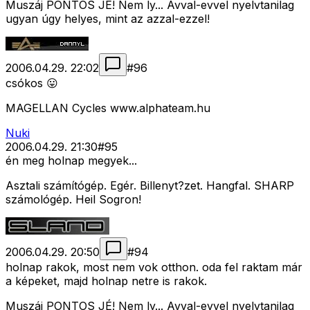
Muszáj PONTOS JÉ! Nem ly... Avval-evvel nyelvtanilag
ugyan úgy helyes, mint az azzal-ezzel!
2006.04.29. 22:02
#
96
csókos 😛
MAGELLAN Cycles www.alphateam.hu
Nuki
2006.04.29. 21:30
#
95
én meg holnap megyek...
Asztali számítógép. Egér. Billenyt?zet. Hangfal. SHARP
számológép. Heil Sogron!
2006.04.29. 20:50
#
94
holnap rakok, most nem vok otthon. oda fel raktam már
a képeket, majd holnap netre is rakok.
Muszáj PONTOS JÉ! Nem ly... Avval-evvel nyelvtanilag