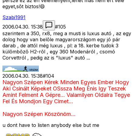
persze ez az én véleményem,lehet más nem ért vele
egyet,sõt biztos!😄
Szabi1991
2006.04.30. 15:38
#
105
szerintem a 350, rx8, meg a musti is luxus autó , az egy
dolog hogy van belõle magyarországom egy jó pár
darab , de attól még luxus , pl: a 18. kerbe tudok 3
külõmbõzõ H2-rõl , egy 360 Modenáról , csomó
Corvettról , pedig az is "luxus" autó ...
2006.04.30. 15:38
#
104
Nagyon Szépen Kérek Minden Egyes Ember Hogy
Aki Csinált Képeket OSssza Meg Énis Igy Teszek
Amint Felment A Gépre... Valamilyen Oldalra Tegye
Fel És Mondjon Egy Cimet...
Nagyon Szépen Köszönöm...
u dont have to listen anybody else but me