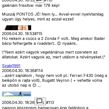
2006.04.30. 18:55
#
116
galériám frissítve: már 178 kép!
Muszáj PONTOS JÉ! Nem ly... Avval-evvel nyelvtanilag
ugyan úgy helyes, mint az azzal-ezzel!
2006.04.30. 18:53
#
115
Hú nekem a csúcs a 2 Zonda F volt.. Meg amikor Bader
bácsi felhergelte a roadstert.. 😊 nyaámi..
\"Nem azért vagyok vegetáriánus mert szeretem az
állatokat. Azért vagyok az, mert utálom a növényeket.\"
Szabi1991
2006.04.30. 18:36
#
114
...azért sajnálom , hogy nem volt pl.: Ferrari F430 (még a
belépõn is rajta volt), Bugatit Veyron ( + vehette volna
az utolsó nap is 😊 ...
2006.04.30. 18:26
#
113
1
nagyon köszönöm hamarosan énis feldobon a