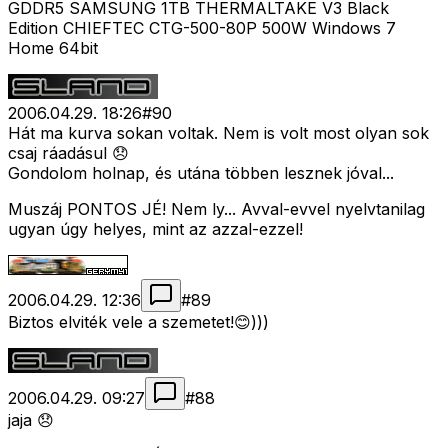
GDDR5 SAMSUNG 1TB THERMALTAKE V3 Black
Edition CHIEFTEC CTG-500-80P 500W Windows 7
Home 64bit
2006.04.29. 18:26
#
90
Hát ma kurva sokan voltak. Nem is volt most olyan sok
csaj ráadásul 😞
Gondolom holnap, és utána többen lesznek jóval...
Muszáj PONTOS JÉ! Nem ly... Avval-evvel nyelvtanilag
ugyan úgy helyes, mint az azzal-ezzel!
2006.04.29. 12:36
#
89
Biztos elviték vele a szemetet!😊)))
2006.04.29. 09:27
#
88
jaja 😞