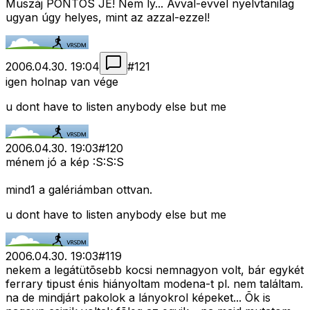
Muszáj PONTOS JÉ! Nem ly... Avval-evvel nyelvtanilag
ugyan úgy helyes, mint az azzal-ezzel!
2006.04.30. 19:04
#
121
igen holnap van vége
u dont have to listen anybody else but me
2006.04.30. 19:03
#
120
ménem jó a kép :S:S:S
mind1 a galériámban ottvan.
u dont have to listen anybody else but me
2006.04.30. 19:03
#
119
nekem a legátütõsebb kocsi nemnagyon volt, bár egykét
ferrary tipust énis hiányoltam modena-t pl. nem találtam.
na de mindjárt pakolok a lányokrol képeket... Õk is