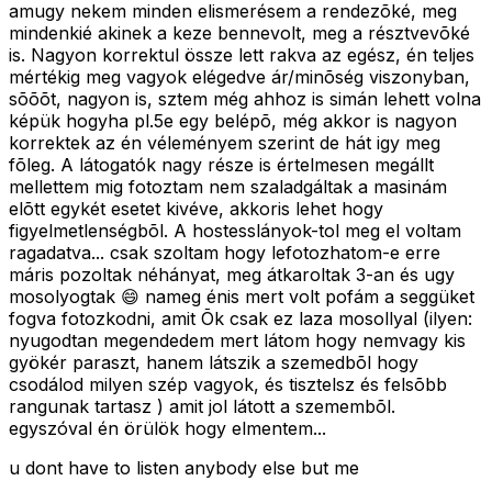
amugy nekem minden elismerésem a rendezõké, meg
mindenkié akinek a keze bennevolt, meg a résztvevõké
is. Nagyon korrektul össze lett rakva az egész, én teljes
mértékig meg vagyok elégedve ár/minõség viszonyban,
sõõõt, nagyon is, sztem még ahhoz is simán lehett volna
képük hogyha pl.5e egy belépõ, még akkor is nagyon
korrektek az én véleményem szerint de hát igy meg
fõleg. A látogatók nagy része is értelmesen megállt
mellettem mig fotoztam nem szaladgáltak a masinám
elõtt egykét esetet kivéve, akkoris lehet hogy
figyelmetlenségbõl. A hostesslányok-tol meg el voltam
ragadatva... csak szoltam hogy lefotozhatom-e erre
máris pozoltak néhányat, meg átkaroltak 3-an és ugy
mosolyogtak 😄 nameg énis mert volt pofám a seggüket
fogva fotozkodni, amit Õk csak ez laza mosollyal (ilyen:
nyugodtan megendedem mert látom hogy nemvagy kis
gyökér paraszt, hanem látszik a szemedbõl hogy
csodálod milyen szép vagyok, és tisztelsz és felsõbb
rangunak tartasz ) amit jol látott a szemembõl.
egyszóval én örülök hogy elmentem...
u dont have to listen anybody else but me