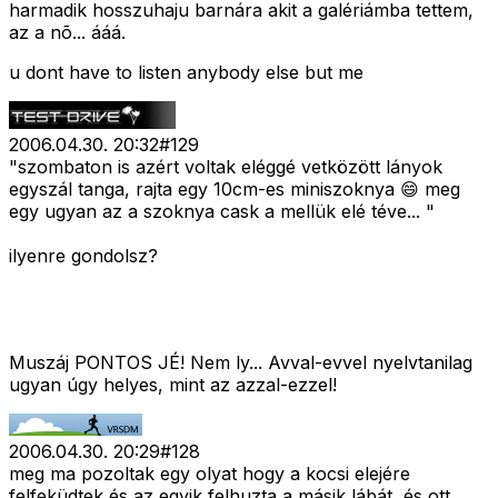
harmadik hosszuhaju barnára akit a galériámba tettem,
az a nõ... ááá.
u dont have to listen anybody else but me
2006.04.30. 20:32
#
129
"szombaton is azért voltak eléggé vetközött lányok
egyszál tanga, rajta egy 10cm-es miniszoknya 😄 meg
egy ugyan az a szoknya cask a mellük elé téve... "
ilyenre gondolsz?
Muszáj PONTOS JÉ! Nem ly... Avval-evvel nyelvtanilag
ugyan úgy helyes, mint az azzal-ezzel!
2006.04.30. 20:29
#
128
meg ma pozoltak egy olyat hogy a kocsi elejére
felfeküdtek és az egyik felhuzta a másik lábát, és ott