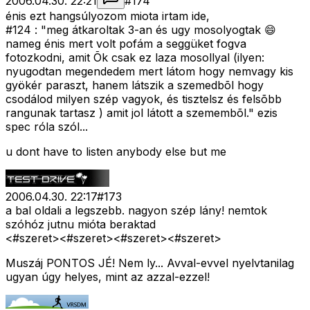
2006.04.30. 22:21
#
174
énis ezt hangsúlyozom miota irtam ide,
#124 : "meg átkaroltak 3-an és ugy mosolyogtak 😄
nameg énis mert volt pofám a seggüket fogva
fotozkodni, amit Õk csak ez laza mosollyal (ilyen:
nyugodtan megendedem mert látom hogy nemvagy kis
gyökér paraszt, hanem látszik a szemedbõl hogy
csodálod milyen szép vagyok, és tisztelsz és felsõbb
rangunak tartasz ) amit jol látott a szemembõl." ezis
spec róla szól...
u dont have to listen anybody else but me
2006.04.30. 22:17
#
173
a bal oldali a legszebb. nagyon szép lány! nemtok
szóhóz jutnu mióta beraktad
<#szeret>
<#szeret>
<#szeret>
<#szeret>
Muszáj PONTOS JÉ! Nem ly... Avval-evvel nyelvtanilag
ugyan úgy helyes, mint az azzal-ezzel!