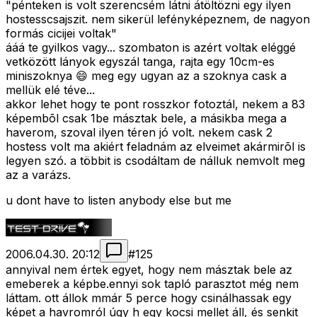
"pénteken is volt szerencsém látni átöltözni egy ilyen
hostesscsajszit. nem sikerül lefényképeznem, de nagyon
formás cicijei voltak"
ááá te gyilkos vagy... szombaton is azért voltak eléggé
vetközött lányok egyszál tanga, rajta egy 10cm-es
miniszoknya 😄 meg egy ugyan az a szoknya cask a
mellük elé téve...
akkor lehet hogy te pont rosszkor fotoztál, nekem a 83
képembõl csak 1be másztak bele, a másikba mega a
haverom, szoval ilyen téren jó volt. nekem cask 2
hostess volt ma akiért feladnám az elveimet akármirõl is
legyen szó. a többit is csodáltam de nálluk nemvolt meg
az a varázs.
u dont have to listen anybody else but me
2006.04.30. 20:12
#
125
annyival nem értek egyet, hogy nem másztak bele az
emeberek a képbe.ennyi sok tapló parasztot még nem
láttam. ott állok mmár 5 perce hogy csinálhassak egy
képet a havromról úgy h egy kocsi mellet áll, és senkit