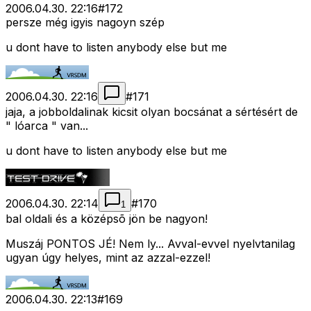
2006.04.30. 22:16
#
172
persze még igyis nagoyn szép
u dont have to listen anybody else but me
2006.04.30. 22:16
#
171
jaja, a jobboldalinak kicsit olyan bocsánat a sértésért de
" lóarca " van...
u dont have to listen anybody else but me
2006.04.30. 22:14
#
170
1
bal oldali és a középsõ jön be nagyon!
Muszáj PONTOS JÉ! Nem ly... Avval-evvel nyelvtanilag
ugyan úgy helyes, mint az azzal-ezzel!
2006.04.30. 22:13
#
169