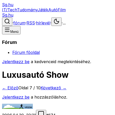
Sg.hu
IT/Tech
Tudomány
Játék
Autó
Film
Sg.hu
·
fórum
·
RSS
·
hírlevél
·
·
...
Menü
Fórum
Fórum főoldal
Jelentkezz be
a kedvenceid megtekintéséhez.
Luxusautó Show
← Előző
Oldal
7
/
10
Következő →
Jelentkezz be
a hozzászóláshoz.