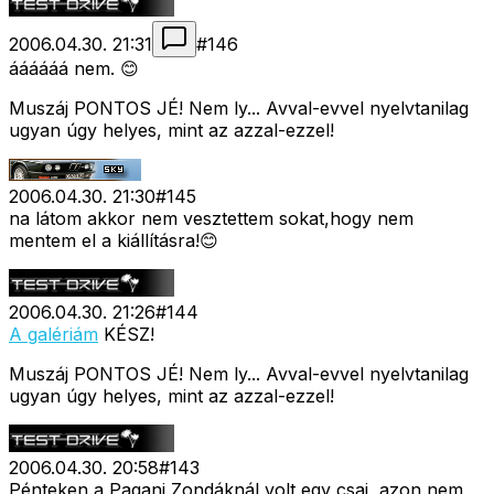
2006.04.30. 21:31
#
146
áááááá nem. 😊
Muszáj PONTOS JÉ! Nem ly... Avval-evvel nyelvtanilag
ugyan úgy helyes, mint az azzal-ezzel!
2006.04.30. 21:30
#
145
na látom akkor nem vesztettem sokat,hogy nem
mentem el a kiállításra!😊
2006.04.30. 21:26
#
144
A galériám
KÉSZ!
Muszáj PONTOS JÉ! Nem ly... Avval-evvel nyelvtanilag
ugyan úgy helyes, mint az azzal-ezzel!
2006.04.30. 20:58
#
143
Pénteken a Pagani Zondáknál volt egy csaj, azon nem