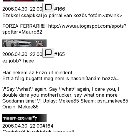
2006.04.30. 22:00
#
166
Ezekkel csajokkal jó párral van közös fotóm.<#wink>
FORZA FERRARI!!!!! http://www.autogespot.com/spots?
spotter=Mauro82
2006.04.30. 22:00
#
165
ez jobb? heee
Hár nekem az Enzo üt mindent...
Ezt a félig bugattit meg nem is hasonlítanám hozzá...
\"Say \'what\' again. Say \'what\' again, I dare you, I
double dare you motherfucker, say what one more
Goddamn time! \" Uplay: Mekee85 Steam: psn_mekee85
Origin: Mekee85
2006.04.30. 22:00
#
164
Csajokról is rakjatok képeket!