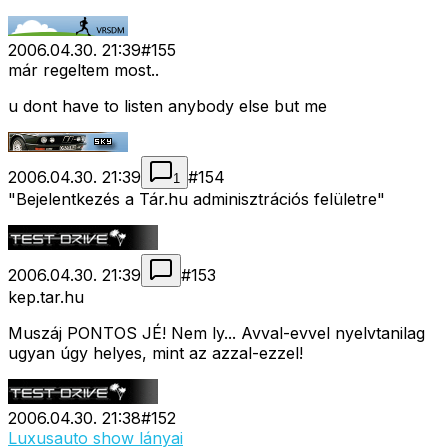
2006.04.30. 21:39
#
155
már regeltem most..
u dont have to listen anybody else but me
2006.04.30. 21:39
#
154
1
"Bejelentkezés a Tár.hu adminisztrációs felületre"
2006.04.30. 21:39
#
153
kep.tar.hu
Muszáj PONTOS JÉ! Nem ly... Avval-evvel nyelvtanilag
ugyan úgy helyes, mint az azzal-ezzel!
2006.04.30. 21:38
#
152
Luxusauto show lányai