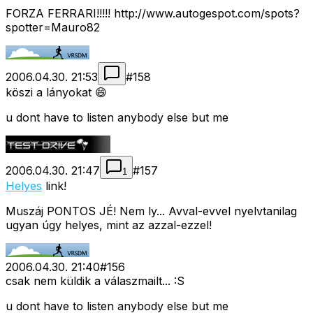
FORZA FERRARI!!!!! http://www.autogespot.com/spots?
spotter=Mauro82
2006.04.30. 21:53
#
158
köszi a lányokat 😄
u dont have to listen anybody else but me
2006.04.30. 21:47
#
157
1
Helyes
link!
Muszáj PONTOS JÉ! Nem ly... Avval-evvel nyelvtanilag
ugyan úgy helyes, mint az azzal-ezzel!
2006.04.30. 21:40
#
156
csak nem küldik a válaszmailt... :S
u dont have to listen anybody else but me