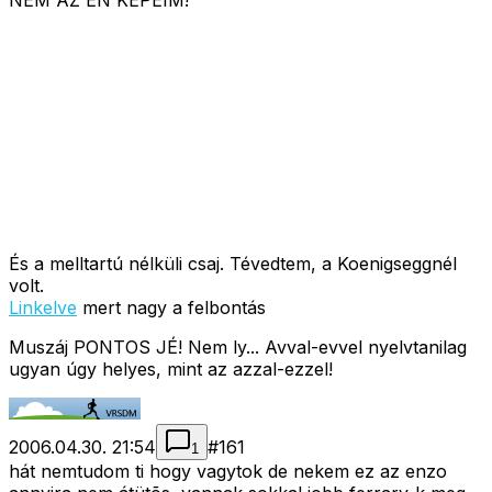
NEM AZ ÉN KÉPEIM!
És a melltartú nélküli csaj. Tévedtem, a Koenigseggnél
volt.
Linkelve
mert nagy a felbontás
Muszáj PONTOS JÉ! Nem ly... Avval-evvel nyelvtanilag
ugyan úgy helyes, mint az azzal-ezzel!
2006.04.30. 21:54
#
161
1
hát nemtudom ti hogy vagytok de nekem ez az enzo