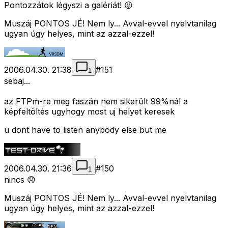
Pontozzátok légyszi a galériát! 😛
Muszáj PONTOS JÉ! Nem ly... Avval-evvel nyelvtanilag
ugyan úgy helyes, mint az azzal-ezzel!
2006.04.30. 21:38
#
151
1
sebaj...
az FTPm-re meg faszán nem sikerült 99%nál a
képfeltöltés ugyhogy most uj helyet keresek
u dont have to listen anybody else but me
2006.04.30. 21:36
#
150
1
nincs 😞
Muszáj PONTOS JÉ! Nem ly... Avval-evvel nyelvtanilag
ugyan úgy helyes, mint az azzal-ezzel!