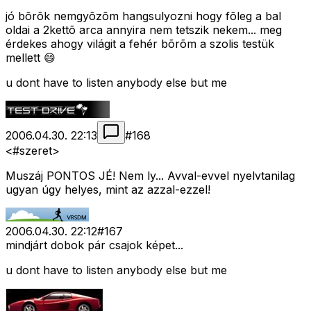
jó bõrõk nemgyõzõm hangsulyozni hogy fõleg a bal
oldai a 2kettõ arca annyira nem tetszik nekem... meg
érdekes ahogy világit a fehér bõrõm a szolis testük
mellett 😄
u dont have to listen anybody else but me
2006.04.30. 22:13
#
168
<#szeret>
Muszáj PONTOS JÉ! Nem ly... Avval-evvel nyelvtanilag
ugyan úgy helyes, mint az azzal-ezzel!
2006.04.30. 22:12
#
167
mindjárt dobok pár csajok képet...
u dont have to listen anybody else but me