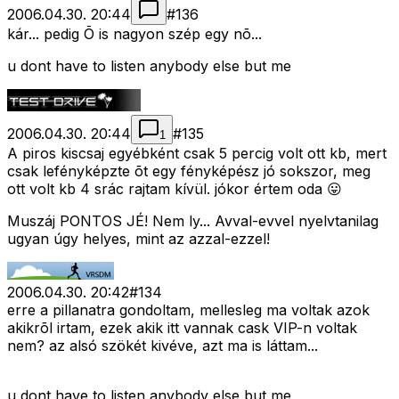
2006.04.30. 20:44
#
136
kár... pedig Õ is nagyon szép egy nõ...
u dont have to listen anybody else but me
2006.04.30. 20:44
#
135
1
A piros kiscsaj egyébként csak 5 percig volt ott kb, mert
csak lefényképzte õt egy fényképész jó sokszor, meg
ott volt kb 4 srác rajtam kívül. jókor értem oda 😛
Muszáj PONTOS JÉ! Nem ly... Avval-evvel nyelvtanilag
ugyan úgy helyes, mint az azzal-ezzel!
2006.04.30. 20:42
#
134
erre a pillanatra gondoltam, mellesleg ma voltak azok
akikrõl irtam, ezek akik itt vannak cask VIP-n voltak
nem? az alsó szökét kivéve, azt ma is láttam...
u dont have to listen anybody else but me