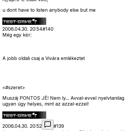
u dont have to listen anybody else but me
2006.04.30. 20:54
#
140
Még egy kör:
A jobb oldali csaj a Vivára emlékeztet
<#szeret>
Muszáj PONTOS JÉ! Nem ly... Avval-evvel nyelvtanilag
ugyan úgy helyes, mint az azzal-ezzel!
2006.04.30. 20:52
#
139