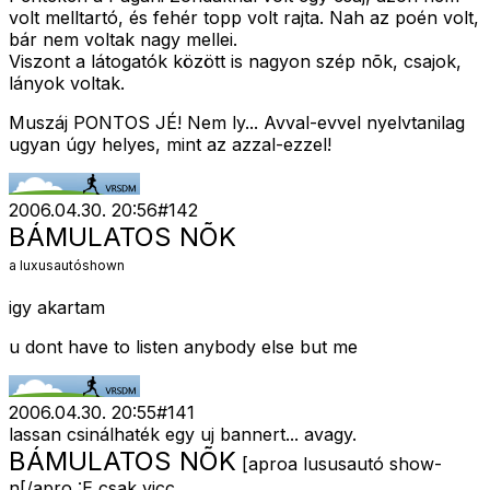
volt melltartó, és fehér topp volt rajta. Nah az poén volt,
bár nem voltak nagy mellei.
Viszont a látogatók között is nagyon szép nõk, csajok,
lányok voltak.
Muszáj PONTOS JÉ! Nem ly... Avval-evvel nyelvtanilag
ugyan úgy helyes, mint az azzal-ezzel!
2006.04.30. 20:56
#
142
BÁMULATOS NÕK
a luxusautóshown
igy akartam
u dont have to listen anybody else but me
2006.04.30. 20:55
#
141
lassan csinálhaték egy uj bannert... avagy.
BÁMULATOS NÕK
[aproa lususautó show-
n[/apro :E csak vicc,