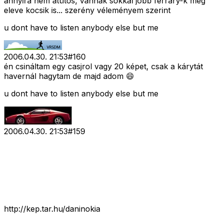
annyira nem átütõs, vannak sokkal jobb ferrary-k meg
eleve kocsik is... szerény véleményem szerint
u dont have to listen anybody else but me
2006.04.30. 21:53
#
160
én csináltam egy casjrol vagy 20 képet, csak a kárytát
havernál hagytam de majd adom 😄
u dont have to listen anybody else but me
2006.04.30. 21:53
#
159
http://kep.tar.hu/daninokia