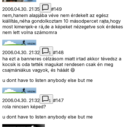
2006.04.30. 21:35
#
149
nem,hanem alapjába véve nem érdekelt az egész
kiállítás,néha gondolkoztam 10 másodpercet rajta,hogy
most kimenjek-e rá,de a képeket nézegetve sok érdekes
nem lett volna számomra
2006.04.30. 21:32
#
148
1
ha ezt a banneres célzásom miatt irtad akkor tévedsz a
kocsik is oda tették magukat rendesen csak én meg
csajmániákus vagyok, és hááát 😄
u dont have to listen anybody else but me
2006.04.30. 21:32
#
147
1
rola nincsen képed?
u dont have to listen anybody else but me