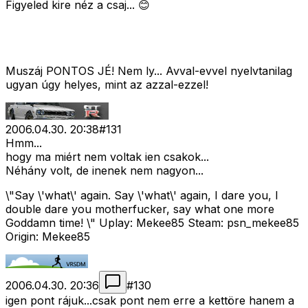
Figyeled kire néz a csaj... 😊
Muszáj PONTOS JÉ! Nem ly... Avval-evvel nyelvtanilag
ugyan úgy helyes, mint az azzal-ezzel!
2006.04.30. 20:38
#
131
Hmm...
hogy ma miért nem voltak ien csakok...
Néhány volt, de inenek nem nagyon...
\"Say \'what\' again. Say \'what\' again, I dare you, I
double dare you motherfucker, say what one more
Goddamn time! \" Uplay: Mekee85 Steam: psn_mekee85
Origin: Mekee85
2006.04.30. 20:36
#
130
igen pont rájuk...csak pont nem erre a kettöre hanem a