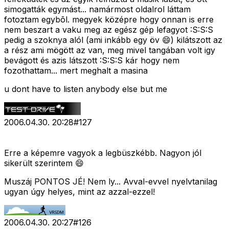
simogatták egymást... namármost oldalrol láttam
fotoztam egybõl. megyek középre hogy onnan is erre
nem beszart a vaku meg az egész gép lefagyot :S:S:S
pedig a szoknya alól (ami inkább egy öv 😄) kilátszott az
a rész ami mögött az van, meg mivel tangában volt igy
bevágott és azis látszott :S:S:S kár hogy nem
fozothattam... mert meghalt a masina
u dont have to listen anybody else but me
2006.04.30. 20:28
#
127
Erre a képemre vagyok a legbüszkébb. Nagyon jól
sikerült szerintem 😄
Muszáj PONTOS JÉ! Nem ly... Avval-evvel nyelvtanilag
ugyan úgy helyes, mint az azzal-ezzel!
2006.04.30. 20:27
#
126