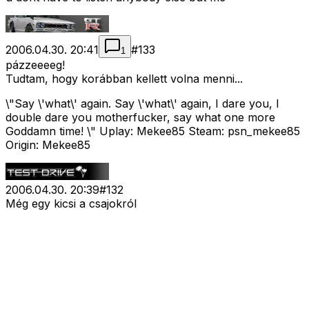
2006.04.30. 20:41
#
133
1
pázzeeeeg!
Tudtam, hogy korábban kellett volna menni...
\"Say \'what\' again. Say \'what\' again, I dare you, I
double dare you motherfucker, say what one more
Goddamn time! \" Uplay: Mekee85 Steam: psn_mekee85
Origin: Mekee85
2006.04.30. 20:39
#
132
Még egy kicsi a csajokról