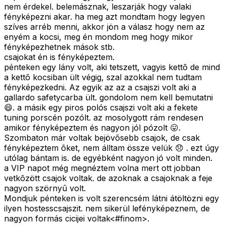
nem érdekel. belemásznak, leszarják hogy valaki
fényképezni akar. ha meg azt mondtam hogy legyen
szíves arréb menni, akkor jön a válasz hogy nem az
enyém a kocsi, meg én mondom meg hogy mikor
fényképezhetnek mások stb.
csajokat én is fényképeztem.
pénteken egy lány volt, aki tetszett, vagyis kettõ de mind
a kettõ kocsiban ült végig, szal azokkal nem tudtam
fényképezkedni. Az egyik az az a csajszi volt aki a
gallardo safetycarba ült. gondolom nem kell bemutatni
😄. a másik egy piros polós csajszi volt aki a fekete
tuning porscén pozólt. az mosolygott rám rendesen
amikor fényképeztem és nagyon jól pózolt 😛.
Szombaton már voltak bejövõsebb csajok, de csak
fényképeztem õket, nem álltam össze velük 😞 . ezt úgy
utólag bántam is. de egyébként nagyon jó volt minden.
a VIP napot még megnéztem volna mert ott jobban
vetkõzött csajok voltak. de azoknak a csajoknak a feje
nagyon szörnyû volt.
Mondjuk pénteken is volt szerencsém látni átöltözni egy
ilyen hostesscsajszit. nem sikerül lefényképeznem, de
nagyon formás cicijei voltak<#finom>
.