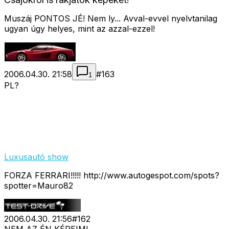
Muszáj PONTOS JÉ! Nem ly... Avval-evvel nyelvtanilag
ugyan úgy helyes, mint az azzal-ezzel!
2006.04.30. 21:58
#
163
1
PL?
Luxusautó show
FORZA FERRARI!!!!! http://www.autogespot.com/spots?
spotter=Mauro82
2006.04.30. 21:56
#
162