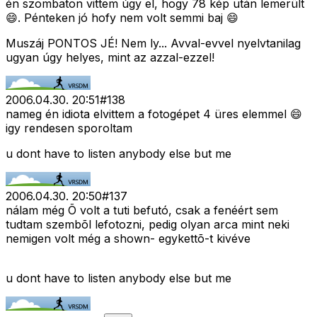
én szombaton vittem úgy el, hogy 78 kép után lemerült
😄. Pénteken jó hofy nem volt semmi baj 😄
Muszáj PONTOS JÉ! Nem ly... Avval-evvel nyelvtanilag
ugyan úgy helyes, mint az azzal-ezzel!
2006.04.30. 20:51
#
138
nameg én idiota elvittem a fotogépet 4 üres elemmel 😄
igy rendesen sporoltam
u dont have to listen anybody else but me
2006.04.30. 20:50
#
137
nálam még Õ volt a tuti befutó, csak a fenéért sem
tudtam szembõl lefotozni, pedig olyan arca mint neki
nemigen volt még a shown- egykettõ-t kivéve
u dont have to listen anybody else but me