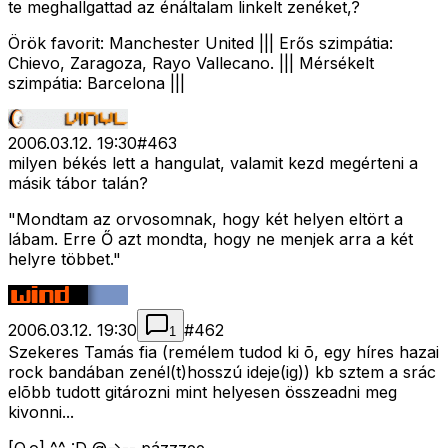
te meghallgattad az énáltalam linkelt zenéket,?
Örök favorit: Manchester United ||| Erős szimpátia:
Chievo, Zaragoza, Rayo Vallecano. ||| Mérsékelt
szimpátia: Barcelona |||
2006.03.12. 19:30
#
463
milyen békés lett a hangulat, valamit kezd megérteni a
másik tábor talán?
"Mondtam az orvosomnak, hogy két helyen eltört a
lábam. Erre Ő azt mondta, hogy ne menjek arra a két
helyre többet."
2006.03.12. 19:30
#
462
1
Szekeres Tamás fia (remélem tudod ki õ, egy híres hazai
rock bandában zenél(t)hosszú ideje(ig)) kb sztem a srác
elõbb tudott gitározni mint helyesen összeadni meg
kivonni...