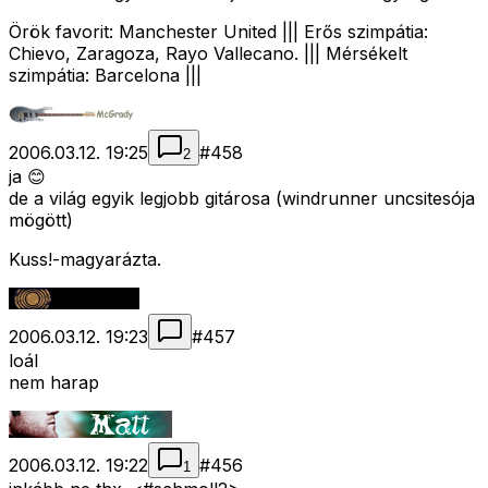
Örök favorit: Manchester United ||| Erős szimpátia:
Chievo, Zaragoza, Rayo Vallecano. ||| Mérsékelt
szimpátia: Barcelona |||
2006.03.12. 19:25
#
458
2
ja 😊
de a világ egyik legjobb gitárosa (windrunner uncsitesója
mögött)
Kuss!-magyarázta.
2006.03.12. 19:23
#
457
loál
nem harap
2006.03.12. 19:22
#
456
1