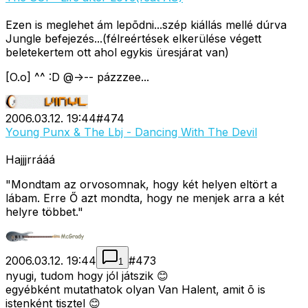
Ezen is meglehet ám lepõdni...szép kiállás mellé dúrva
Jungle befejezés...(félreértések elkerülése végett
beletekertem ott ahol egykis üresjárat van)
[O.o] ^^ :D @->-- pázzzee...
2006.03.12. 19:44
#
474
Young Punx & The Lbj - Dancing With The Devil
Hajjjrrááá
"Mondtam az orvosomnak, hogy két helyen eltört a
lábam. Erre Ő azt mondta, hogy ne menjek arra a két
helyre többet."
2006.03.12. 19:44
#
473
1
nyugi, tudom hogy jól játszik 😊
egyébként mutathatok olyan Van Halent, amit õ is
istenként tisztel 😊