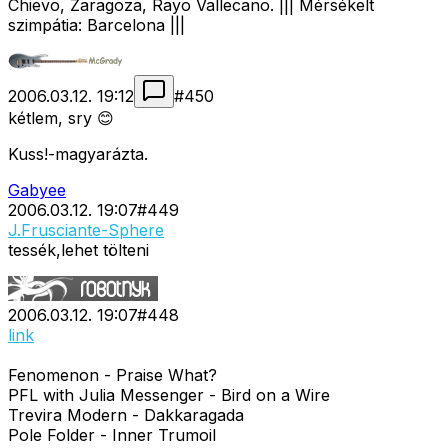
Chievo, Zaragoza, Rayo Vallecano. ||| Mérsékelt
szimpátia: Barcelona |||
2006.03.12. 19:12
#
450
kétlem, sry 😊
Kuss!-magyarázta.
Gabyee
2006.03.12. 19:07
#
449
J.Frusciante-Sphere
tessék,lehet tölteni
2006.03.12. 19:07
#
448
link
Fenomenon - Praise What?
PFL with Julia Messenger - Bird on a Wire
Trevira Modern - Dakkaragada
Pole Folder - Inner Trumoil