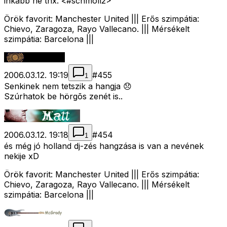
inkább ne thx. <#schmoll2>
Örök favorit: Manchester United ||| Erős szimpátia:
Chievo, Zaragoza, Rayo Vallecano. ||| Mérsékelt
szimpátia: Barcelona |||
2006.03.12. 19:19
#
455
1
Senkinek nem tetszik a hangja 😞
Szúrhatok be hörgõs zenét is..
2006.03.12. 19:18
#
454
1
és még jó holland dj-zés hangzása is van a nevének
nekije xD
Örök favorit: Manchester United ||| Erős szimpátia:
Chievo, Zaragoza, Rayo Vallecano. ||| Mérsékelt
szimpátia: Barcelona |||