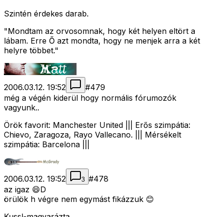
Szintén érdekes darab.
"Mondtam az orvosomnak, hogy két helyen eltört a
lábam. Erre Ő azt mondta, hogy ne menjek arra a két
helyre többet."
2006.03.12. 19:52
#
479
még a végén kiderül hogy normális fórumozók
vagyunk..
Örök favorit: Manchester United ||| Erős szimpátia:
Chievo, Zaragoza, Rayo Vallecano. ||| Mérsékelt
szimpátia: Barcelona |||
2006.03.12. 19:52
#
478
3
az igaz 😄D
örülök h végre nem egymást fikázzuk 😊
Kuss!-magyarázta.