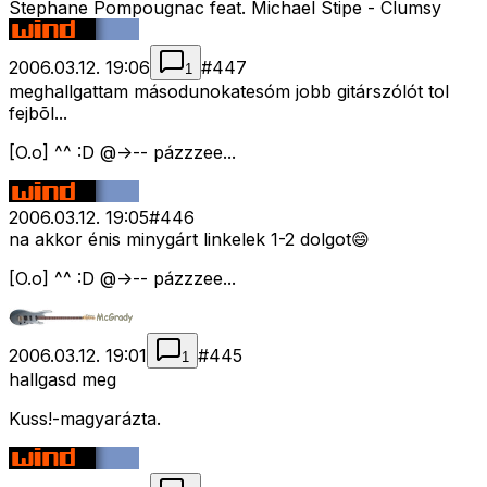
Stephane Pompougnac feat. Michael Stipe - Clumsy
2006.03.12. 19:06
#
447
1
meghallgattam másodunokatesóm jobb gitárszólót tol
fejbõl...
[O.o] ^^ :D @->-- pázzzee...
2006.03.12. 19:05
#
446
na akkor énis minygárt linkelek 1-2 dolgot😄
[O.o] ^^ :D @->-- pázzzee...
2006.03.12. 19:01
#
445
1
hallgasd meg
Kuss!-magyarázta.