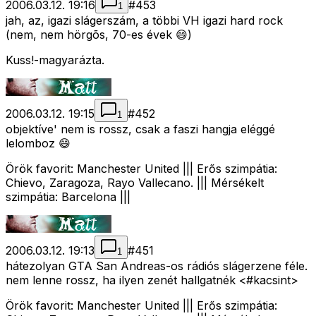
2006.03.12. 19:16
#
453
1
jah, az, igazi slágerszám, a többi VH igazi hard rock
(nem, nem hörgõs, 70-es évek 😄)
Kuss!-magyarázta.
2006.03.12. 19:15
#
452
1
objektíve' nem is rossz, csak a faszi hangja eléggé
lelomboz 😄
Örök favorit: Manchester United ||| Erős szimpátia:
Chievo, Zaragoza, Rayo Vallecano. ||| Mérsékelt
szimpátia: Barcelona |||
2006.03.12. 19:13
#
451
1
hátezolyan GTA San Andreas-os rádiós slágerzene féle.
nem lenne rossz, ha ilyen zenét hallgatnék <#kacsint>
Örök favorit: Manchester United ||| Erős szimpátia: