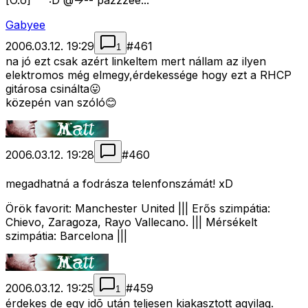
[O.o] ^^ :D @->-- pázzzee...
Gabyee
2006.03.12. 19:29
#
461
1
na jó ezt csak azért linkeltem mert nállam az ilyen
elektromos még elmegy,érdekessége hogy ezt a RHCP
gitárosa csinálta😛
közepén van szóló😊
2006.03.12. 19:28
#
460
megadhatná a fodrásza telenfonszámát! xD
Örök favorit: Manchester United ||| Erős szimpátia:
Chievo, Zaragoza, Rayo Vallecano. ||| Mérsékelt
szimpátia: Barcelona |||
2006.03.12. 19:25
#
459
1
érdekes de egy idõ után teljesen kiakasztott agyilag.