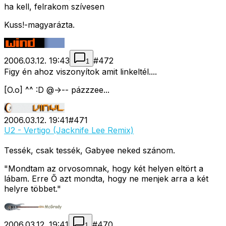
ha kell, felrakom szívesen
Kuss!-magyarázta.
2006.03.12. 19:43
#
472
1
Figy én ahoz viszonyítok amit linkeltél....
[O.o] ^^ :D @->-- pázzzee...
2006.03.12. 19:41
#
471
U2 - Vertigo (Jacknife Lee Remix)
Tessék, csak tessék, Gabyee neked szánom.
"Mondtam az orvosomnak, hogy két helyen eltört a
lábam. Erre Ő azt mondta, hogy ne menjek arra a két
helyre többet."
2006.03.12. 19:41
#
470
1