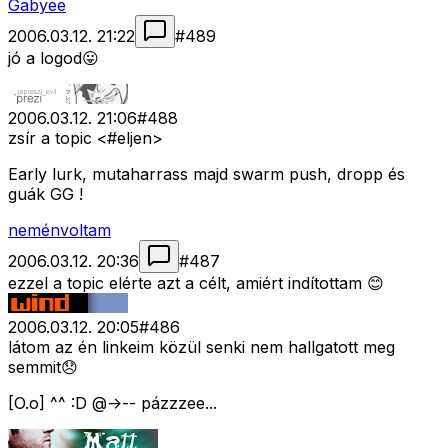
Gabyee
2006.03.12. 21:22
#
489
jó a logod😛
2006.03.12. 21:06
#
488
zsír a topic <#eljen>
Early lurk, mutaharrass majd swarm push, dropp és
guák GG !
neménvoltam
2006.03.12. 20:36
#
487
ezzel a topic elérte azt a célt, amiért indítottam 😊
2006.03.12. 20:05
#
486
látom az én linkeim közül senki nem hallgatott meg
semmit😞
[O.o] ^^ :D @->-- pázzzee...