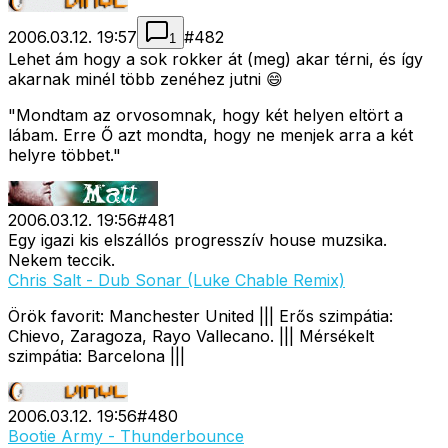
2006.03.12. 19:57
#
482
1
Lehet ám hogy a sok rokker át (meg) akar térni, és így
akarnak minél több zenéhez jutni 😄
"Mondtam az orvosomnak, hogy két helyen eltört a
lábam. Erre Ő azt mondta, hogy ne menjek arra a két
helyre többet."
2006.03.12. 19:56
#
481
Egy igazi kis elszállós progresszív house muzsika.
Nekem teccik.
Chris Salt - Dub Sonar (Luke Chable Remix)
Örök favorit: Manchester United ||| Erős szimpátia:
Chievo, Zaragoza, Rayo Vallecano. ||| Mérsékelt
szimpátia: Barcelona |||
2006.03.12. 19:56
#
480
Bootie Army - Thunderbounce