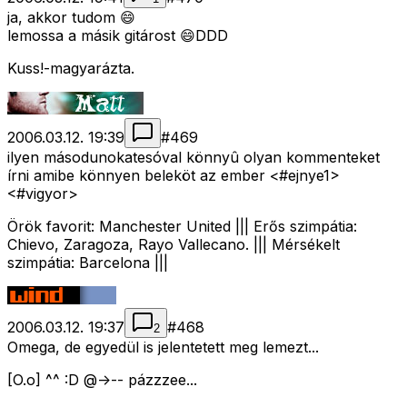
ja, akkor tudom 😄
lemossa a másik gitárost 😄DDD
Kuss!-magyarázta.
2006.03.12. 19:39
#
469
ilyen másodunokatesóval könnyû olyan kommenteket
írni amibe könnyen beleköt az ember <#ejnye1>
<#vigyor>
Örök favorit: Manchester United ||| Erős szimpátia:
Chievo, Zaragoza, Rayo Vallecano. ||| Mérsékelt
szimpátia: Barcelona |||
2006.03.12. 19:37
#
468
2
Omega, de egyedül is jelentetett meg lemezt...
[O.o] ^^ :D @->-- pázzzee...