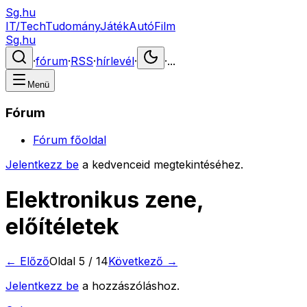
Sg.hu
IT/Tech
Tudomány
Játék
Autó
Film
Sg.hu
·
fórum
·
RSS
·
hírlevél
·
·
...
Menü
Fórum
Fórum főoldal
Jelentkezz be
a kedvenceid megtekintéséhez.
Elektronikus zene,
előítéletek
← Előző
Oldal
5
/
14
Következő →
Jelentkezz be
a hozzászóláshoz.