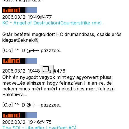
2006.03.12. 19:49
#
477
KC - Angel of Destruction(Counterstrike rmx)
Gitár betéttel megtoldott HC drumandbass, csakis erõs
idegzetûeknek😄
[O.o] ^^ :D @->-- pázzzee...
2006.03.12. 19:48
#
476
1
Ohh én nyugodt vagyok mint egy agyonvert plüss
medve...és elhiszem hogy felnéz Van Halen-re, de
nekem nincs miért amiért neked sincs miért felnézni
Palotai-ra...
[O.o] ^^ :D @->-- pázzzee...
2006.03.12. 19:46
#
475
The SOI - Life after Love(feat AG)