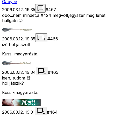
Gabyee
2006.03.12. 19:35
#
467
ööö...nem mindet,a #424 megvolt,egyszer meg lehet
hallgatni😊
2006.03.12. 19:35
#
466
1
izé hol játszott
Kuss!-magyarázta.
2006.03.12. 19:34
#
465
1
igen, tudom 😊
hol játszik?
Kuss!-magyarázta.
2006.03.12. 19:31
#
464
1