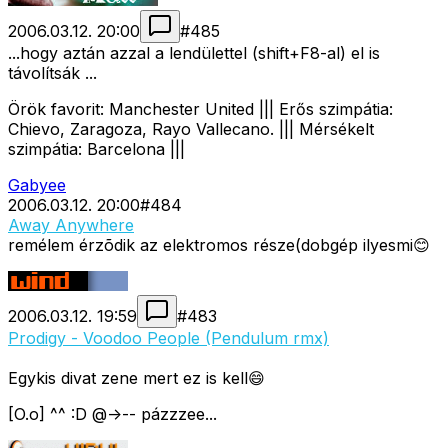
2006.03.12. 20:00
#
485
...hogy aztán azzal a lendülettel (shift+F8-al) el is
távolítsák ...
Örök favorit: Manchester United ||| Erős szimpátia:
Chievo, Zaragoza, Rayo Vallecano. ||| Mérsékelt
szimpátia: Barcelona |||
Gabyee
2006.03.12. 20:00
#
484
Away Anywhere
remélem érzõdik az elektromos része(dobgép ilyesmi😊
2006.03.12. 19:59
#
483
Prodigy - Voodoo People (Pendulum rmx)
Egykis divat zene mert ez is kell😄
[O.o] ^^ :D @->-- pázzzee...