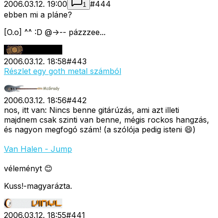
2006.03.12. 19:00
#
444
1
ebben mi a pláne?
[O.o] ^^ :D @->-- pázzzee...
2006.03.12. 18:58
#
443
Részlet egy goth metal számból
2006.03.12. 18:56
#
442
nos, itt van: Nincs benne gitárúzás, ami azt illeti
majdnem csak szinti van benne, mégis rockos hangzás,
és nagyon megfogó szám! (a szólója pedig isteni 😄)
Van Halen - Jump
véleményt 😊
Kuss!-magyarázta.
2006.03.12. 18:55
#
441