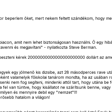
kor beperlem õket, mert nekem feltett szándékom, hogy meg
piacon, amit nem lehet biztonságosan használni. Õ egy hib
szavenni és megjavítani" - nyilatkozta Steve Berman.
 repeszteni kérek 20000000000000000000000 dollárt az amer
gyek egy jólmenõ kis dizsibe, azt 28 másodperces rave utá
ént valamelyik fõiskolai tanárom mondta, ha az usában ros
enki nem fog segíteni, mindenki attól tart, hogy utána be f
a fel van tüntve, hogy kisállatot ne szárítsunk benne, va
milyen és mennyire debil egy "nemzet"!!!
erõsebb hatalom a világon!