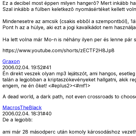
Ez a decibel most éppen milyen hangerõ? Mert inkább han
Szal inkább a fülben keletkezõ nyomásértéket kellett volna
Mindenesetre az amcsik (csakis ebbõl a szempontból), 1á
Pont h az a hülye, aki ezt a jogi kavalkádot nem használja
Ha lett volna már Mo-n is néhány ilyen per és lenne pár s
https://www.youtube.com/shorts/zECTF2H8Jp8
Graxon
2006.02.04. 19:52
#
41
Én direkt veszek olyan mp3 lejátszót, ami hangos, esetle
talán a legjobban a kriptaszökevényeket hallgatni, akik 
engem, ne én õket! <#eplus2>
<#mf1>
A dead world, a dark path, not even crossroads to choose
MacrosTheBlack
2006.02.04. 18:31
#
40
De a legjobb:
ami már 28 másodperc után komoly károsodáshoz vezet