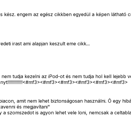
és kész. engem az egész cikkben egyedül a képen látható 
ti irast ami alapjan keszult eme cikk...
nem tudja kezelni az iPod-ot és nem tudja hol kell lejebb v
!!!!!!!!!!!!!<#mf3>
<#mf3>
<#mf3>
<#mf3>
<#mf3>
<#mf3>
piacon, amit nem lehet biztonságosan használni. Õ egy hib
zavenni és megjavítani"
 a szomszedot is agyon lehet vele loni, nemcsak a celtabl