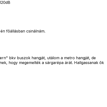
~120dB
 én fõállásban csinálnám.
dern" bkv buszok hangját, utálom a metro hangját, de
ninek, hogy megemelték a sárgarépa árát. Hallgassanak õk