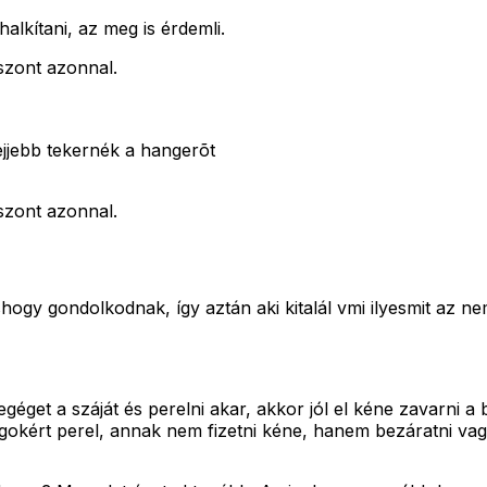
alkítani, az meg is érdemli.
szont azonnal.
ejjebb tekernék a hangerõt
szont azonnal.
shogy gondolkodnak, így aztán aki kitalál vmi ilyesmit az n
et a száját és perelni akar, akkor jól el kéne zavarni a 
kért perel, annak nem fizetni kéne, hanem bezáratni vagy k