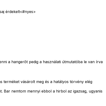
csaj érdekelt<#nyes>
enni a hangerõt pedig a használati útmutatóba le van írva
ás terméket vásárolt meg és a hatályos törvény elég
at. Bar nemtom mennyi ebbol a hirbol az igazsag, ugyanis