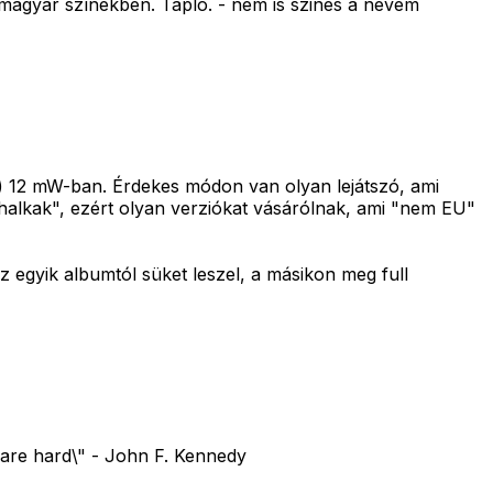
 magyar színekben. Tapló. - nem is szines a nevem
) 12 mW-ban. Érdekes módon van olyan lejátszó, ami
halkak", ezért olyan verziókat vásárólnak, ami "nem EU"
 egyik albumtól süket leszel, a másikon meg full
 are hard\" - John F. Kennedy