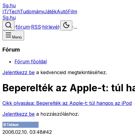
Sg.hu
IT/Tech
Tudomány
Játék
Autó
Film
Sg.hu
·
fórum
·
RSS
·
hírlevél
·
·
...
Menü
Fórum
Fórum főoldal
Jelentkezz be
a kedvenceid megtekintéséhez.
Beperelték az Apple-t: túl 
Cikk olvasása:
Beperelték az Apple-t: túl hangos az iPod
Jelentkezz be
a hozzászóláshoz.
2006.02.10. 03:48
#
42