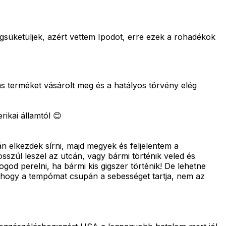
süketüljek, azért vettem Ipodot, erre ezek a rohadékok
ás terméket vásárolt meg és a hatályos törvény elég
ikai államtól 😊
n elkezdek sírni, majd megyek és feljelentem a
szúl leszel az utcán, vagy bármi történik veled és
ogod perelni, ha bármi kis gigszer történik! De lehetne
gy hogy a tempómat csupán a sebességet tartja, nem az