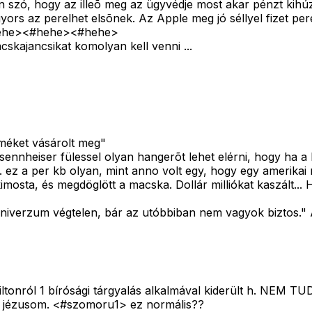
an szó, hogy az illeõ meg az ügyvédje most akar pénzt kihú
yors az perelhet elsõnek. Az Apple meg jó séllyel fizet pe
hehe>
<#hehe>
<#hehe>
skajancsikat komolyan kell venni ...
rméket vásárolt meg"
ennheiser fülessel olyan hangerõt lehet elérni, hogy ha a 
ez a per kb olyan, mint anno volt egy, hogy egy amerikai 
ta, és megdöglött a macska. Dollár milliókat kaszált... Ha
niverzum végtelen, bár az utóbbiban nem vagyok biztos." A
s Hiltonról 1 bírósági tárgyalás alkalmával kiderült h. 
jézusom. <#szomoru1>
ez normális??