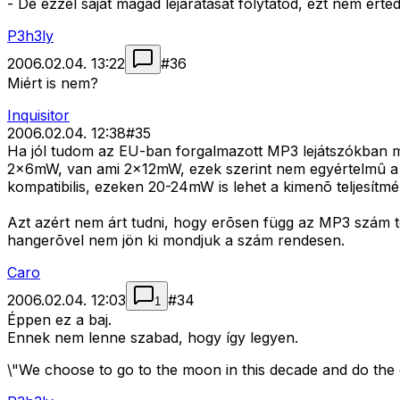
- De ezzel saját magad lejáratását folytatod, ezt nem é
P3h3ly
2006.02.04. 13:22
#
36
Miért is nem?
Inquisitor
2006.02.04. 12:38
#
35
Ha jól tudom az EU-ban forgalmazott MP3 lejátszókban m
2x6mW, van ami 2x12mW, ezek szerint nem egyértelmû a tö
kompatibilis, ezeken 20-24mW is lehet a kimenõ teljesítmé
Azt azért nem árt tudni, hogy erõsen függ az MP3 szám tö
hangerõvel nem jön ki mondjuk a szám rendesen.
Caro
2006.02.04. 12:03
#
34
1
Éppen ez a baj.
Ennek nem lenne szabad, hogy így legyen.
\"We choose to go to the moon in this decade and do the 