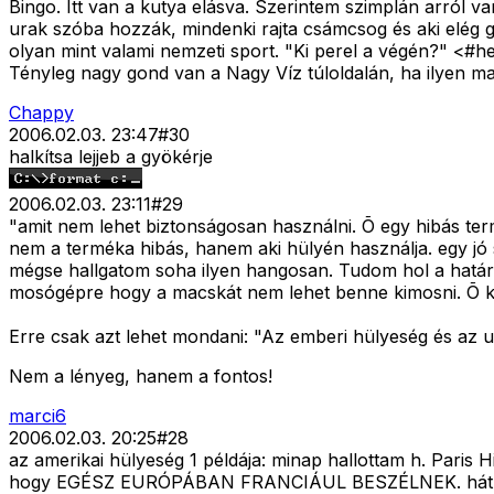
Bingo. Itt van a kutya elásva. Szerintem szimplán arról v
urak szóba hozzák, mindenki rajta csámcsog és aki elég g
olyan mint valami nemzeti sport. "Ki perel a végén?" <#
Tényleg nagy gond van a Nagy Víz túloldalán, ha ilyen mac
Chappy
2006.02.03. 23:47
#
30
halkítsa lejjeb a gyökérje
2006.02.03. 23:11
#
29
"amit nem lehet biztonságosan használni. Õ egy hibás te
nem a terméka hibás, hanem aki hülyén használja. egy jó s
mégse hallgatom soha ilyen hangosan. Tudom hol a határ. 
mosógépre hogy a macskát nem lehet benne kimosni. Õ kimos
Erre csak azt lehet mondani: "Az emberi hülyeség és az u
Nem a lényeg, hanem a fontos!
marci6
2006.02.03. 20:25
#
28
az amerikai hülyeség 1 példája: minap hallottam h. Pari
hogy EGÉSZ EURÓPÁBAN FRANCIÁUL BESZÉLNEK. hát 