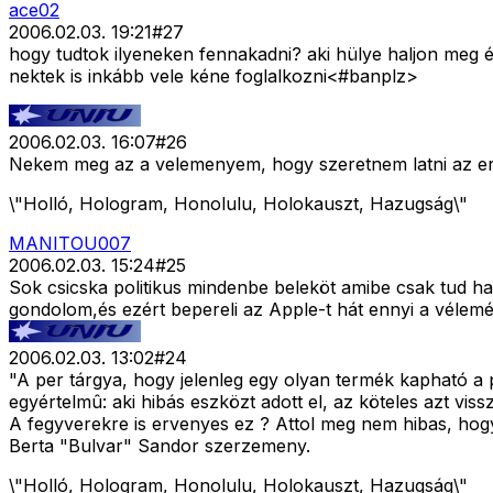
ace02
2006.02.03. 19:21
#
27
hogy tudtok ilyeneken fennakadni? aki hülye haljon meg 
nektek is inkább vele kéne foglalkozni<#banplz>
2006.02.03. 16:07
#
26
Nekem meg az a velemenyem, hogy szeretnem latni az erede
\"Holló, Hologram, Honolulu, Holokauszt, Hazugság\"
MANITOU007
2006.02.03. 15:24
#
25
Sok csicska politikus mindenbe beleköt amibe csak tud ha 
gondolom,és ezért bepereli az Apple-t hát ennyi a véleményt
2006.02.03. 13:02
#
24
"A per tárgya, hogy jelenleg egy olyan termék kapható a 
egyértelmû: aki hibás eszközt adott el, az köteles azt viss
A fegyverekre is ervenyes ez ? Attol meg nem hibas, hogy
Berta "Bulvar" Sandor szerzemeny.
\"Holló, Hologram, Honolulu, Holokauszt, Hazugság\"