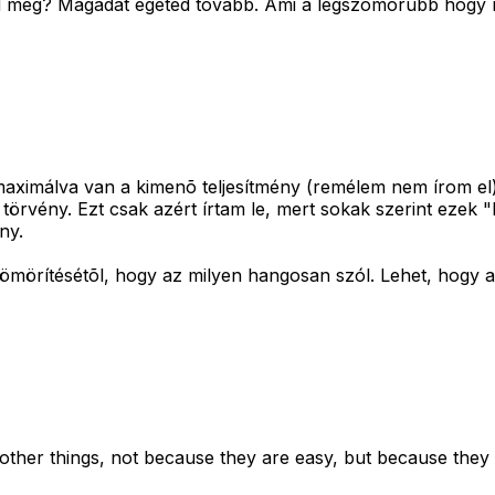
rted meg? Magadat égeted tovább. Ami a legszomorúbb hogy
aximálva van a kimenõ teljesítmény (remélem nem írom el
rvény. Ezt csak azért írtam le, mert sokak szerint ezek "
ny.
mörítésétõl, hogy az milyen hangosan szól. Lehet, hogy az
other things, not because they are easy, but because they