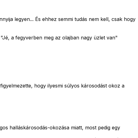
annyija legyen... És ehhez semmi tudás nem kell, csak hogy
"Jé, a fegyverben meg az olajban nagy üzlet van"
 figyelmezette, hogy ilyesmi súlyos károsodást okoz a
agos halláskárosodás-okozása miatt, most pedig egy