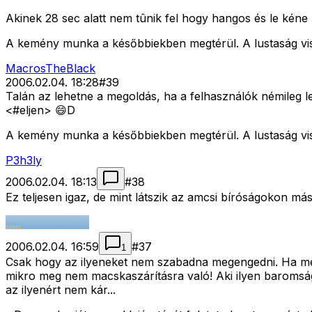
Akinek 28 sec alatt nem tûnik fel hogy hangos és le kéne h
A kemény munka a későbbiekben megtérül. A lustaság vi
MacrosTheBlack
2006.02.04. 18:28
#
39
Talán az lehetne a megoldás, ha a felhasználók némileg l
<#eljen>
😄D
A kemény munka a későbbiekben megtérül. A lustaság vi
P3h3ly
2006.02.04. 18:13
#
38
Ez teljesen igaz, de mint látszik az amcsi bíróságokon má
2006.02.04. 16:59
#
37
1
Csak hogy az ilyeneket nem szabadna megengedni. Ha megég
mikro meg nem macskaszárításra való! Aki ilyen baromságo
az ilyenért nem kár...