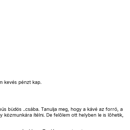
em kevés pénzt kap.
bús büdös ..csába. Tanulja meg, hogy a kávé az forró, a
özmunkára ítélni. De felõlem ott helyben le is lõhetik,