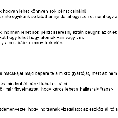
ek hogyan lehet könnyen sok pénzt csinálni!
 szinte egyikünk se látott annyi dellát egyszerre, nemhogy 
onnan lehet sok pénzt szerezni, aztán beugrik az ötlet: 
rakot hogy lehet hogy atomuk van vagy vmi.
gy amcsi bábkormány Irak élén.
 a macskáját majd beperelte a mikro gyártóját, mert az nem
 és mindenbõl pénzt lehet csinálni.
8) már figyelmeztet, hogy káros lehet a hallásra!<#taps>
eményezte, hogy indítsanak vizsgálatot az eszköz állítól