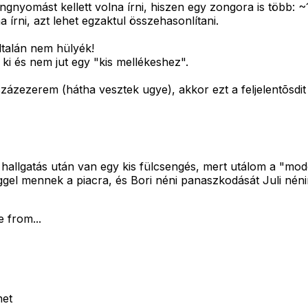
gnyomást kellett volna írni, hiszen egy zongora is több: 
 írni, azt lehet egzaktul összehasonlítani.
ltalán nem hülyék!
 ki és nem jut egy "kis mellékeshez".
zázezerem (hátha vesztek ugye), akkor ezt a feljelentõsdit
g hallgatás után van egy kis fülcsengés, mert utálom a "mo
reggel mennek a piacra, és Bori néni panaszkodását Juli né
 from...
het