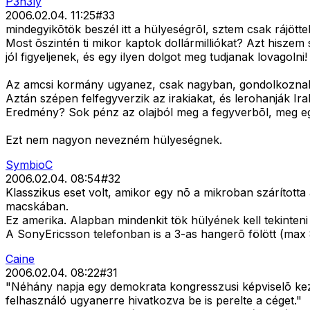
P3h3ly
2006.02.04. 11:25
#
33
mindegyikõtök beszél itt a hülyeségrõl, sztem csak rájött
Most õszintén ti mikor kaptok dollármilliókat? Azt hiszem
jól figyeljenek, és egy ilyen dolgot meg tudjanak lovagolni!
Az amcsi kormány ugyanez, csak nagyban, gondolkoznak, h
Aztán szépen felfegyverzik az irakiakat, és lerohanják I
Eredmény? Sok pénz az olajból meg a fegyverbõl, meg e
Ezt nem nagyon nevezném hülyeségnek.
SymbioC
2006.02.04. 08:54
#
32
Klasszikus eset volt, amikor egy nõ a mikroban szárította
macskában.
Ez amerika. Alapban mindenkit tök hülyének kell tekinteni
A SonyEricsson telefonban is a 3-as hangerõ fölött (max 
Caine
2006.02.04. 08:22
#
31
"Néhány napja egy demokrata kongresszusi képviselõ kezd
felhasználó ugyanerre hivatkozva be is perelte a céget."