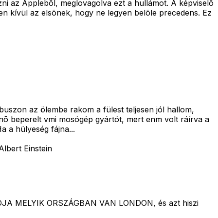
zni az Applebõl, meglovagolva ezt a hullámot. A képviselõ
ren kívül az elsõnek, hogy ne legyen belõle precedens. Ez
buszon az ölembe rakom a fülest teljesen jól hallom,
nõ beperelt vmi mosógép gyártót, mert enm volt ráírva a
 a hülyeség fájna...
lbert Einstein
NEM TUDJA MELYIK ORSZÁGBAN VAN LONDON, és azt hiszi