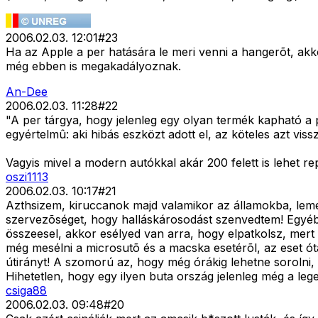
2006.02.03. 12:01
#
23
Ha az Apple a per hatására le meri venni a hangerõt, ak
még ebben is megakadályoznak.
An-Dee
2006.02.03. 11:28
#
22
"A per tárgya, hogy jelenleg egy olyan termék kapható a 
egyértelmû: aki hibás eszközt adott el, az köteles azt vis
Vagyis mivel a modern autókkal akár 200 felett is lehet
oszi1113
2006.02.03. 10:17
#
21
Azthsizem, kiruccanok majd valamikor az államokba, leme
szervezõséget, hogy halláskárosodást szenvedtem! Egyébk
összeesel, akkor esélyed van arra, hogy elpatkolsz, mert s
még mesélni a microsutõ és a macska esetérõl, az eset ót
útirányt! A szomorú az, hogy még órákig lehetne sorolni, 
Hihetetlen, hogy egy ilyen buta ország jelenleg még a leg
csiga88
2006.02.03. 09:48
#
20