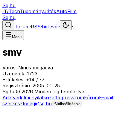
Sg.hu
IT/Tech
Tudomány
Játék
Autó
Film
Sg.hu
·
fórum
·
RSS
·
hírlevél
·
·
...
Menü
smv
Város:
Nincs megadva
Üzenetek:
1723
Értékelés:
+
14
/
-
7
Regisztráció:
2005. 01. 25.
Sg
.hu
©
2026
Minden jog fenntartva.
Adatvédelmi nyilatkozat
Impresszum
Fórum
E-mail:
szerkesztoseg@sg.hu
Sütibeállítások