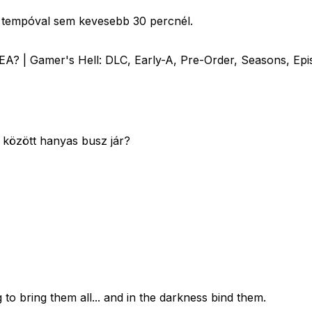
s tempóval sem kevesebb 30 percnél.
A? | Gamer's Hell: DLC, Early-A, Pre-Order, Seasons, Epi
 között hanyas busz jár?
 to bring them all... and in the darkness bind them.