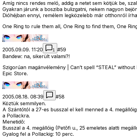
Amíg nincs rendes meló, addig a netet sem kötjük be, szal
Gyakran járunk a bosziba bulizgatni, nekem nagyon bejön a
Dióhéjban ennyi, remélem legközelebb már otthonról írhat
One Ring to rule them all, One Ring to find them, One Ring
2005.09.09. 11:20
#
59
1
Bandew: na, sikerült valami?!
Szigorúan magánvélemény | Can’t spell “STEAL” without E
Epic Store.
2005.08.18. 08:39
#
58
Köztük semmilyen.
A Szántótól a 27-es busszal el kell menned a 4. megállóig
a Pollackra.
Menetidõ:
Busszal a 4. megállóig (Petõfi u., 25 emeletes alatti megáll
Gyalog fel a Pollackig: 10 perc.