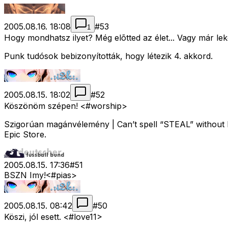
2005.08.16. 18:08
#
53
1
Hogy mondhatsz ilyet? Még elõtted az élet... Vagy már le
Punk tudósok bebizonyították, hogy létezik 4. akkord.
2005.08.15. 18:02
#
52
Köszönöm szépen! <#worship>
Szigorúan magánvélemény | Can’t spell “STEAL” without E
Epic Store.
2005.08.15. 17:36
#
51
BSZN Imy!<#pias>
2005.08.15. 08:42
#
50
Köszi, jól esett. <#love11>