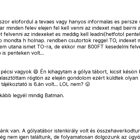
zor elofordul a tevaes vagy hanyos informalas es persze u
minden felev elejen fel kell venni az indexet majd beirni a
het felvenni az indexeket es meddig kell leadni(hetfotol pent
zo mondta h holnap. rendben csutortok reggel TO, indexet 
m utana ismet TO-ra, de ekkor mar 800FT kesedelmi felvetel
 is penteken volt...
csi vagyok 😄 Én kihagytam a gólya tábort, kicsit késön k
halasztóttam rögtön az elején gondolom ezért küldtek olyan 
tájékoztató is 6.án volt... LOL nem? 😛
kább legyél mindig Batman.
ránk van. A gólyatábor istenkirály volt és összehaverkodtu
g nem igen találtunk, de folyamatosan dolgozunk az ügyön,