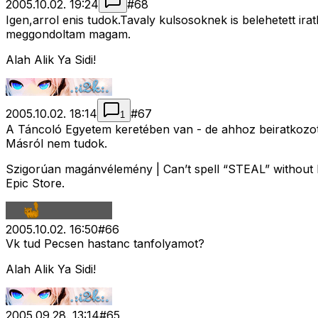
2005.10.02. 19:24
#
68
Igen,arrol enis tudok.Tavaly kulsosoknek is belehetett ir
meggondoltam magam.
Alah Alik Ya Sidi!
2005.10.02. 18:14
#
67
1
A Táncoló Egyetem keretében van - de ahhoz beiratkozott
Másról nem tudok.
Szigorúan magánvélemény | Can’t spell “STEAL” without E
Epic Store.
2005.10.02. 16:50
#
66
Vk tud Pecsen hastanc tanfolyamot?
Alah Alik Ya Sidi!
2005.09.28. 13:14
#
65