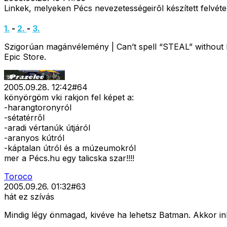
Linkek, melyeken Pécs nevezetességeirõl készített felvétel
1.
-
2.
-
3.
Szigorúan magánvélemény | Can’t spell “STEAL” without E
Epic Store.
2005.09.28. 12:42
#
64
könyörgöm vki rakjon fel képet a:
-harangtoronyról
-sétatérrõl
-aradi vértanúk útjáról
-aranyos kútról
-káptalan útról és a múzeumokról
mer a Pécs.hu egy talicska szar!!!!
Toroco
2005.09.26. 01:32
#
63
hát ez szívás
Mindig légy önmagad, kivéve ha lehetsz Batman. Akkor in