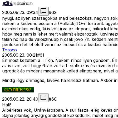
2005.09.23. 09:34
#
62
nyugi. az ilyen szarsagokba majd beleszoksz. nagyon soks
nekem a kedvenc esetem a (Pollack)TO-n tortrent. ugyebar 
ez mind okes eddig, ki is volt irva az idopont, mikortol le
hogy meg nem is lehet mert valamit elszaroztak, ugyinte
talan holnap de valoszinubb h csak jovo 7n. kedden mente
penteken fel lehetett venni az indexet es a leadasi hatarido
Toroco
2005.09.23. 00:21
#
61
Én most kezdtem a TTKn. Nekem nincs ilyen gondom. Én pé
az is szar volt hogy 6. án volt a beiratkozás és mivel én 
ugrottak és mindent magamnak kellett elintéznem, mivel a 
Mindig légy önmagad, kivéve ha lehetsz Batman. Akkor in
2005.09.22. 20:40
#
60
Hali!
Albérletes vok, Uránvárosban. A suli fasza, elég kevés ó
Sajna jelenleg anyagi gondokkal küzködünk, melót meg mé