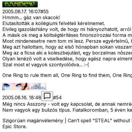
2005.08.17. 16:07
#
55
Hmmm... gáz van skacok!
Elutasították a kollégiumi felvételi kérelmemet.
Elvileg igazoláshiány volt, de hogy mi hiányozhatott, arró
A másik ok meg a költségtérítéses finonszírozási forma m
Most mindenesetre nem tom mi lesz. Persze egyértelmû, h
Meg azt hallottam, hogy az elsõ hónapban sokan visszamo
Meg az a ficsa aki a koleszbejutást, egy borzalmas nõszem
Olyan lenézõ volt a viselkedése, hogy egész napra elmen
Szal most el vagyok szontyolódva... :-(
One Ring to rule them all, One Ring to find them, One Ring
2005.08.16. 18:48
#
54
Még nincs Asszony - volt egy kapcsolat, de annak nemrég
Nem vagyok egy bulizós típus. Fiatalkoromban, 5 éven ker
Szigorúan magánvélemény | Can’t spell “STEAL” without E
Epic Store.