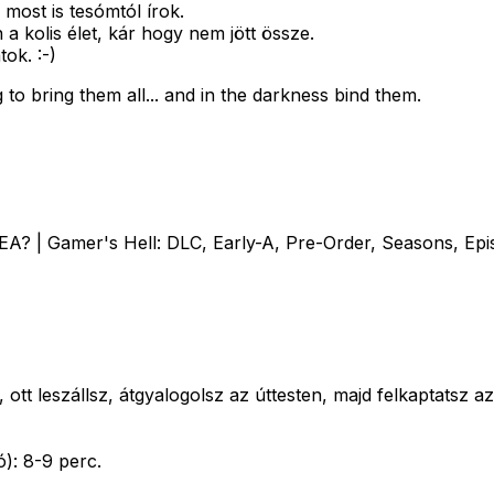
 most is tesómtól írok.
 kolis élet, kár hogy nem jött össze.
ok. :-)
 to bring them all... and in the darkness bind them.
A? | Gamer's Hell: DLC, Early-A, Pre-Order, Seasons, Epi
, ott leszállsz, átgyalogolsz az úttesten, majd felkaptatsz
ó): 8-9 perc.