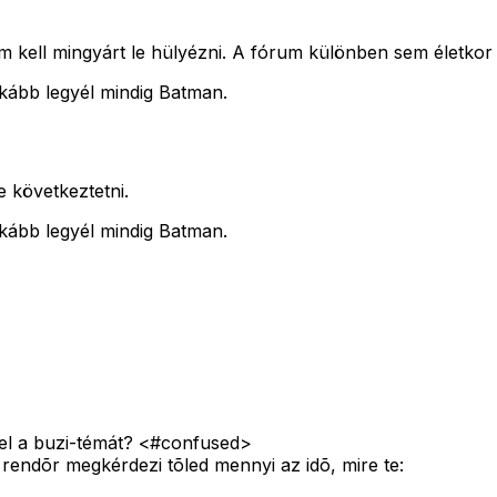
m kell mingyárt le hülyézni. A fórum különben sem életkor
kább legyél mindig Batman.
e következtetni.
kább legyél mindig Batman.
fel a buzi-témát? <#confused>
 rendõr megkérdezi tõled mennyi az idõ, mire te: