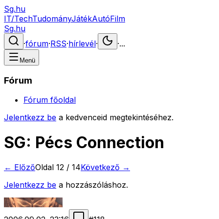
Sg.hu
IT/Tech
Tudomány
Játék
Autó
Film
Sg.hu
·
fórum
·
RSS
·
hírlevél
·
·
...
Menü
Fórum
Fórum főoldal
Jelentkezz be
a kedvenceid megtekintéséhez.
SG: Pécs Connection
← Előző
Oldal
12
/
14
Következő →
Jelentkezz be
a hozzászóláshoz.