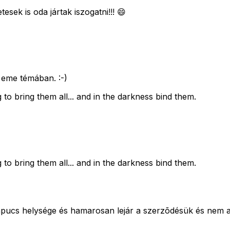
sek is oda jártak iszogatni!!! 😄
 eme témában. :-)
 to bring them all... and in the darkness bind them.
 to bring them all... and in the darkness bind them.
Papucs helysége és hamarosan lejár a szerzõdésük és nem a