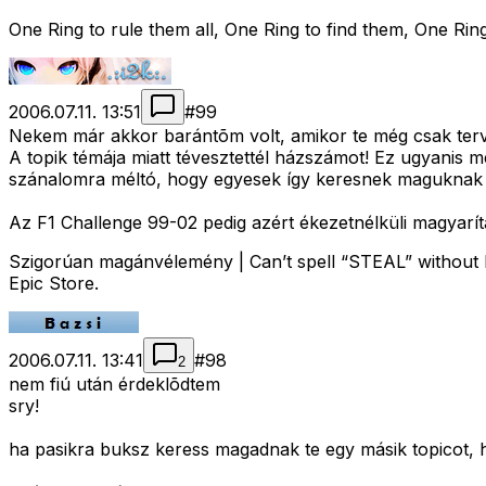
One Ring to rule them all, One Ring to find them, One Ring
2006.07.11. 13:51
#
99
Nekem már akkor barántõm volt, amikor te még csak tervbe
A topik témája miatt tévesztettél házszámot! Ez ugyanis 
szánalomra méltó, hogy egyesek így keresnek maguknak 
Az F1 Challenge 99-02 pedig azért ékezetnélküli magyarítá
Szigorúan magánvélemény | Can’t spell “STEAL” without E
Epic Store.
2006.07.11. 13:41
#
98
2
nem fiú után érdeklõdtem
sry!
ha pasikra buksz keress magadnak te egy másik topicot, h