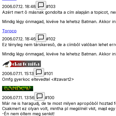
2006.07.12. 18:48
#
103
Azért mert õ másnak gondolta a cím alapján a topicot, ne
Mindig légy önmagad, kivéve ha lehetsz Batman. Akkor in
Toroco
2006.07.12. 18:46
#
102
Ez tényleg nem társkeresõ, de a címbõl valóban lehet err
Mindig légy önmagad, kivéve ha lehetsz Batman. Akkor in
2006.07.11. 15:13
#
101
Omfg gyerkoc eltevedtel <#zavart2>
2006.07.11. 13:56
#
100
Már ne is haragudj, de te most milyen apropóból hoztad 
Csakmert ez olyan volt, mintha pl megölnél vkit, majd egy
-Én nem öltem meg senkit!