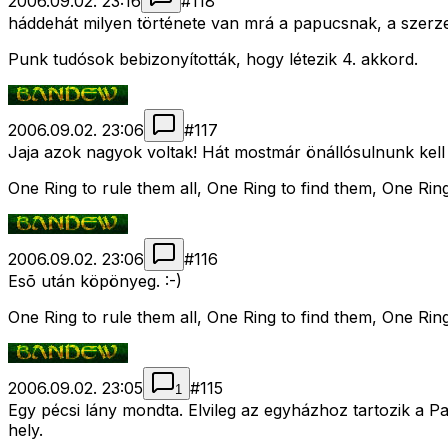
2006.09.02. 23:16
#
118
háddehát milyen története van mrá a papucsnak, a szerzete
Punk tudósok bebizonyították, hogy létezik 4. akkord.
2006.09.02. 23:06
#
117
Jaja azok nagyok voltak! Hát mostmár önállósulnunk kell
One Ring to rule them all, One Ring to find them, One Ring
2006.09.02. 23:06
#
116
Esõ után köpönyeg. :-)
One Ring to rule them all, One Ring to find them, One Ring
2006.09.02. 23:05
#
115
1
Egy pécsi lány mondta. Elvileg az egyházhoz tartozik a 
hely.