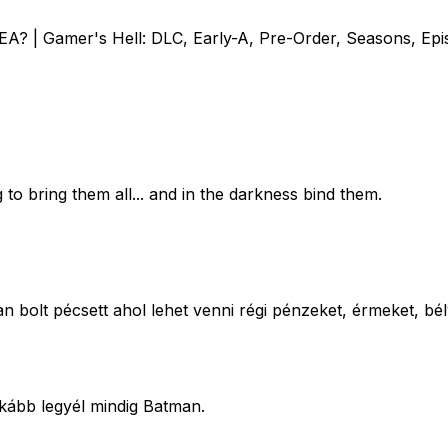
A? | Gamer's Hell: DLC, Early-A, Pre-Order, Seasons, Epi
 to bring them all... and in the darkness bind them.
n bolt pécsett ahol lehet venni régi pénzeket, érmeket, bé
kább legyél mindig Batman.