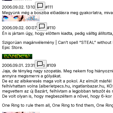
2006.09.02. 13:10
#
111
Megyünk még a bosziba elõadásra meg gyakorlatra, mival az
2006.09.02. 00:07
#
110
Én is jártam úgy, hogy elõttem kiadta, pedig válltig állította
Szigorúan magánvélemény | Can’t spell “STEAL” without E
Epic Store.
2006.09.01. 23:31
#
109
3
Jaja, de tényleg nagy szopatás. Meg nekem fog hiányozni 
annyira megismerni a gólyákat.
De ez az albikeresés maga volt a pokol. Az elmúlt másfé
felhívhattam volna (alberletpecs.hu, ingatlanbazar.hu, KÖ
megvettem az új Bazárt, felhívtam a legjobban tetszõt és
De volt olyan is, hogy megbeszéltem a nõvel, hogy 6-kor 
One Ring to rule them all, One Ring to find them, One Ring