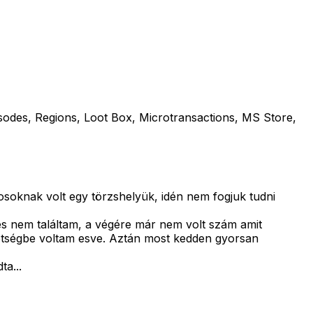
sodes, Regions, Loot Box, Microtransactions, MS Store,
kosoknak volt egy törzshelyük, idén nem fogjuk tudni
és nem találtam, a végére már nem volt szám amit
n kétségbe voltam esve. Aztán most kedden gyorsan
a...