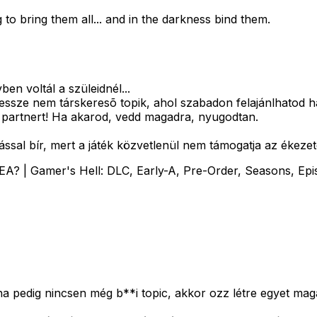
 to bring them all... and in the darkness bind them.
n voltál a szüleidnél...
messze nem társkeresõ topik, ahol szabadon felajánlhatod h
partnert! Ha akarod, vedd magadra, nyugodtan.
ssal bír, mert a játék közvetlenül nem támogatja az ékezet
A? | Gamer's Hell: DLC, Early-A, Pre-Order, Seasons, Epi
a pedig nincsen még b**i topic, akkor ozz létre egyet mag