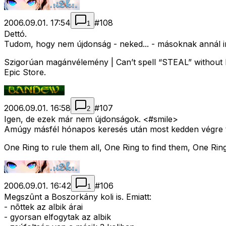
2006.09.01. 17:54
#
108
1
Dettó.
Tudom, hogy nem újdonság - neked... - másoknak annál i
Szigorúan magánvélemény | Can’t spell “STEAL” without E
Epic Store.
2006.09.01. 16:58
#
107
2
Igen, de ezek már nem újdonságok. <#smile>
Amúgy másfél hónapos keresés után most kedden végre tal
One Ring to rule them all, One Ring to find them, One Ring
2006.09.01. 16:42
#
106
1
Megszûnt a Boszorkány koli is. Emiatt:
- nõttek az albik árai
- gyorsan elfogytak az albik