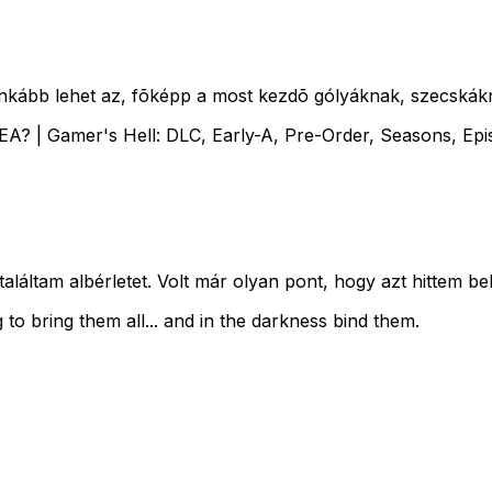
nkább lehet az, fõképp a most kezdõ gólyáknak, szecskákn
A? | Gamer's Hell: DLC, Early-A, Pre-Order, Seasons, Epi
áltam albérletet. Volt már olyan pont, hogy azt hittem be
 to bring them all... and in the darkness bind them.