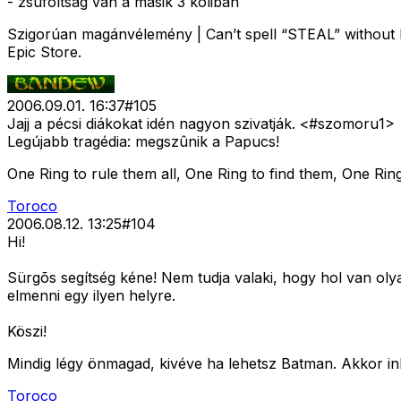
- zsúfoltság van a másik 3 koliban
Szigorúan magánvélemény | Can’t spell “STEAL” without E
Epic Store.
2006.09.01. 16:37
#
105
Jajj a pécsi diákokat idén nagyon szivatják. <#szomoru1>
Legújabb tragédia: megszûnik a Papucs!
One Ring to rule them all, One Ring to find them, One Ring
Toroco
2006.08.12. 13:25
#
104
Hi!
Sürgõs segítség kéne! Nem tudja valaki, hogy hol van olya
elmenni egy ilyen helyre.
Köszi!
Mindig légy önmagad, kivéve ha lehetsz Batman. Akkor in
Toroco