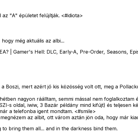
 "A" épületet felújítják. <#idiota>
, hogy még aktuális az albi...
A? | Gamer's Hell: DLC, Early-A, Pre-Order, Seasons, Epi
a Boszi, mert azért jó kis közösség volt ott, meg a Pollac
l hétben nagyon ráálltam, semmi mással nem foglalkoztam 
SZI-s oldal, iwiw, 3 Bazár példány mind kifújt) és teljese
 már a telefonba igent mondtam. <#smile>
megnézem az albit, ott várom aztán jön oda, hogy már kiadt
 to bring them all... and in the darkness bind them.