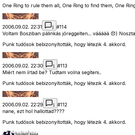
One Ring to rule them all, One Ring to find them, One Ring
2006.09.02. 22:31
#
114
1
Voltam Bosziban pálinkás jóreggelten... vááááá 😞) Nosztalg
Punk tudósok bebizonyították, hogy létezik 4. akkord.
2006.09.02. 22:30
#
113
1
Miért nem írtad be? Tudtam volna segíteni..
Punk tudósok bebizonyították, hogy létezik 4. akkord.
2006.09.02. 22:29
#
112
1
nane, ezt hol hallottad????
Punk tudósok bebizonyították, hogy létezik 4. akkord.