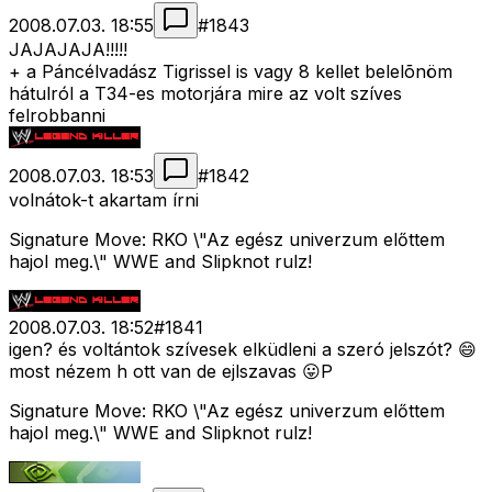
2008.07.03. 18:55
#
1843
JAJAJAJA!!!!!
+ a Páncélvadász Tigrissel is vagy 8 kellet belelõnöm
hátulról a T34-es motorjára mire az volt szíves
felrobbanni
2008.07.03. 18:53
#
1842
volnátok-t akartam írni
Signature Move: RKO \"Az egész univerzum előttem
hajol meg.\" WWE and Slipknot rulz!
2008.07.03. 18:52
#
1841
igen? és voltántok szívesek elküdleni a szeró jelszót? 😄
most nézem h ott van de ejlszavas 😛P
Signature Move: RKO \"Az egész univerzum előttem
hajol meg.\" WWE and Slipknot rulz!