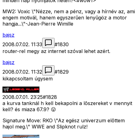
minden nap nyomjátok neten?<#wow1>
MW2: Voxic \"Nézze, nem a pénz, vagy a hírnév az, ami
engem motivál, hanem egyszerűen lenyűgöz a motor
hangja...\"-Jean-Pierre Wimille
bajsz
2008.07.02. 11:33
#
1830
router-rel megy az internet szóval lehet azért.
bajsz
2008.07.02. 11:32
#
1829
kikapcsoltam úgysem
2008.07.01. 23:25
#
1828
a kurva tanknál h kell bekapolni a lõszereket v mennyit
kell? és miaza 67.9? 😛
Signature Move: RKO \"Az egész univerzum előttem
hajol meg.\" WWE and Slipknot rulz!