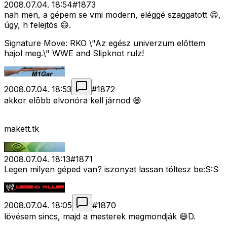
2008.07.04. 18:54
#
1873
nah men, a gépem se vmi modern, eléggé szaggatott 😄,
úgy, h felejtõs 😄.
Signature Move: RKO \"Az egész univerzum előttem
hajol meg.\" WWE and Slipknot rulz!
2008.07.04. 18:53
#
1872
akkor elõbb elvonóra kell járnod 😄
makett.tk
2008.07.04. 18:13
#
1871
Legen milyen géped van? iszonyat lassan töltesz be:S:S
2008.07.04. 18:05
#
1870
lövésem sincs, majd a mesterek megmondják 😄D.