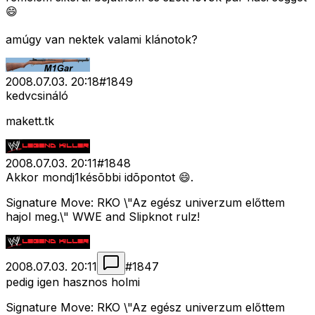
😄
amúgy van nektek valami klánotok?
2008.07.03. 20:18
#
1849
kedvcsináló
makett.tk
2008.07.03. 20:11
#
1848
Akkor mondj1késõbbi idõpontot 😄.
Signature Move: RKO \"Az egész univerzum előttem
hajol meg.\" WWE and Slipknot rulz!
2008.07.03. 20:11
#
1847
pedig igen hasznos holmi
Signature Move: RKO \"Az egész univerzum előttem