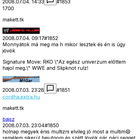
2008.07.04. 14:33
#
1853
1700
makett.tk
2008.07.04. 09:17
#
1852
Monnyátok má meg ma h mikor lesztek és én is úgy
jövök
Signature Move: RKO \"Az egész univerzum előttem
hajol meg.\" WWE and Slipknot rulz!
2008.07.03. 23:28
#
1851
cordha.extra.hu
makett.tk
bajsz
2008.07.03. 23:04
#
1850
holnap megyek énis multizni elvileg jó most a multim😄
remélem sikerül bejutnom és szétt lövök pár náci segget