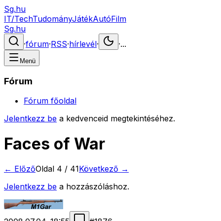
Sg.hu
IT/Tech
Tudomány
Játék
Autó
Film
Sg.hu
·
fórum
·
RSS
·
hírlevél
·
·
...
Menü
Fórum
Fórum főoldal
Jelentkezz be
a kedvenceid megtekintéséhez.
Faces of War
← Előző
Oldal
4
/
41
Következő →
Jelentkezz be
a hozzászóláshoz.