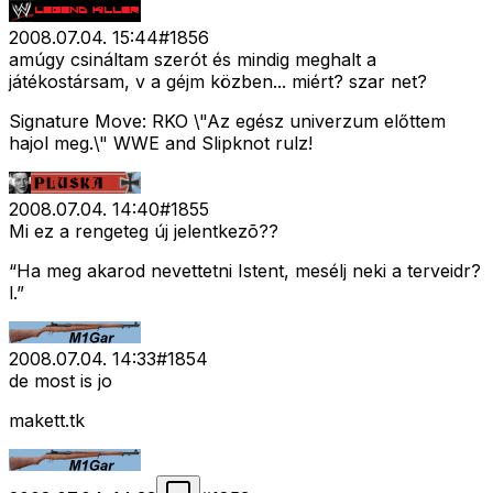
2008.07.04. 15:44
#
1856
amúgy csináltam szerót és mindig meghalt a
játékostársam, v a géjm közben... miért? szar net?
Signature Move: RKO \"Az egész univerzum előttem
hajol meg.\" WWE and Slipknot rulz!
2008.07.04. 14:40
#
1855
Mi ez a rengeteg új jelentkezõ??
“Ha meg akarod nevettetni Istent, mesélj neki a terveidr?
l.”
2008.07.04. 14:33
#
1854
de most is jo
makett.tk