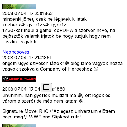
2008.07.04. 17:25
#
1862
mindenki jöhet, csak ne lépjetek ki játék
közben<#vigyor1>
<#vigyor1>
17:30-kor indul a game, coRDHA a szerver neve, ha
bejösztök valamit írjatok be hogy tudjuk hogy nem
ruszkik vagytok
Neoncsoves
2008.07.04. 17:21
#
1861
engem ugye szivesen láttok?😄 elég lame vagyok hozzá
vagyok szokva a Company of Heroeshoz 😊
2008.07.04. 17:04
#
1860
ühühmm, nah gyertek multizni má 😄, ott lógok és
várom a szerót de még nem láttam 😛.
Signature Move: RKO \"Az egész univerzum előttem
hajol meg.\" WWE and Slipknot rulz!