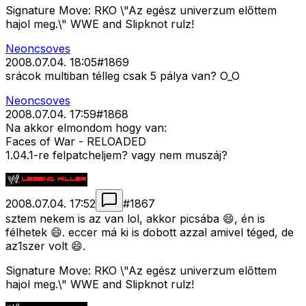
Signature Move: RKO \"Az egész univerzum előttem
hajol meg.\" WWE and Slipknot rulz!
Neoncsoves
2008.07.04. 18:05
#
1869
srácok multiban télleg csak 5 pálya van? O_O
Neoncsoves
2008.07.04. 17:59
#
1868
Na akkor elmondom hogy van:
Faces of War - RELOADED
1.04.1-re felpatcheljem? vagy nem muszáj?
2008.07.04. 17:52
#
1867
sztem nekem is az van lol, akkor picsába 😄, én is
félhetek 😄. eccer má ki is dobott azzal amivel téged, de
az1szer volt 😄.
Signature Move: RKO \"Az egész univerzum előttem
hajol meg.\" WWE and Slipknot rulz!