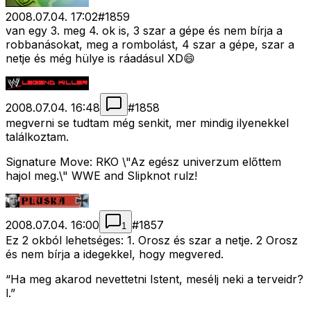
2008.07.04. 17:02
#
1859
van egy 3. meg 4. ok is, 3 szar a gépe és nem bírja a
robbanásokat, meg a rombolást, 4 szar a gépe, szar a
netje és még hülye is ráadásul XD😄
2008.07.04. 16:48
#
1858
megverni se tudtam még senkit, mer mindig ilyenekkel
találkoztam.
Signature Move: RKO \"Az egész univerzum előttem
hajol meg.\" WWE and Slipknot rulz!
2008.07.04. 16:00
#
1857
1
Ez 2 okból lehetséges: 1. Orosz és szar a netje. 2 Orosz
és nem bírja a idegekkel, hogy megvered.
“Ha meg akarod nevettetni Istent, mesélj neki a terveidr?
l.”