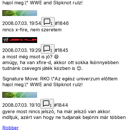
hajol meg.\" WWE and Slipknot rulz!
2008.07.03. 19:54
#
1846
1
nincs x-fire, nem szeretem
2008.07.03. 19:29
#
1845
1
a most még msot is jó? 😄
amúgy, ha van xfire-d, akkor ott sokka lkönnyebben
tudnánk csevegni játék közben is 😊.
Signature Move: RKO \"Az egész univerzum előttem
hajol meg.\" WWE and Slipknot rulz!
2008.07.03. 19:10
#
1844
1
gyere most nincs jelszó, ha már jelszó van akkor
indítjuk, azért van hogy ne tudjanak bejönni már többen
Robber