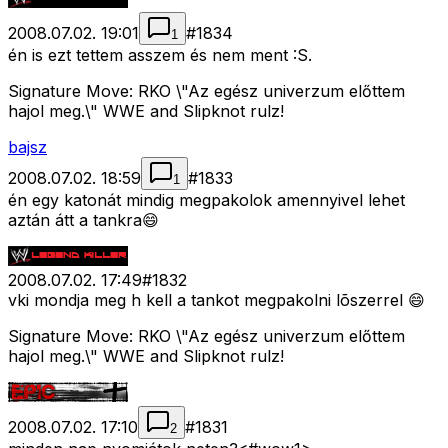
2008.07.02. 19:01
#
1834
1
én is ezt tettem asszem és nem ment :S.
Signature Move: RKO \"Az egész univerzum előttem
hajol meg.\" WWE and Slipknot rulz!
bajsz
2008.07.02. 18:59
#
1833
1
én egy katonát mindig megpakolok amennyivel lehet
aztán átt a tankra😄
2008.07.02. 17:49
#
1832
vki mondja meg h kell a tankot megpakolni lõszerrel 😄
Signature Move: RKO \"Az egész univerzum előttem
hajol meg.\" WWE and Slipknot rulz!
2008.07.02. 17:10
#
1831
2