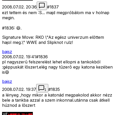
2008.07.02. 20:36
#
1837
ezt tettem és nem :S... majd megpróbálom ma v holnap
megin.
#1836: 😄.
Signature Move: RKO \"Az egész univerzum előttem
hajol meg.\" WWE and Slipknot rulz!
bajsz
2008.07.02. 19:41
#
1836
pl nagyszerû felszerelést lehet ellopni a tankokból
:géppuskát lõszert.elég nagy tûzerõ egy katona kezében
is😄
bajsz
2008.07.02. 19:37
#
1835
1
a lényeg ,hogy mikor a katonád megpakolod akkor nézz
bele a tankba azzal a szem inkonnal.utánna csak átkell
húznod a lõszert