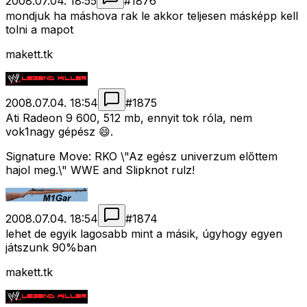
2008.07.04. 18:55
#
1876
mondjuk ha máshova rak le akkor teljesen másképp kell
tolni a mapot
makett.tk
2008.07.04. 18:54
#
1875
Ati Radeon 9 600, 512 mb, ennyit tok róla, nem
vok1nagy gépész 😄.
Signature Move: RKO \"Az egész univerzum előttem
hajol meg.\" WWE and Slipknot rulz!
2008.07.04. 18:54
#
1874
lehet de egyik lagosabb mint a másik, úgyhogy egyen
játszunk 90%ban
makett.tk