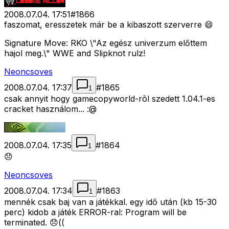
2008.07.04. 17:51
#
1866
faszomat, eresszetek már be a kibaszott szerverre 😄
Signature Move: RKO \"Az egész univerzum előttem
hajol meg.\" WWE and Slipknot rulz!
Neoncsoves
2008.07.04. 17:37
#
1865
1
csak annyit hogy gamecopyworld-rõl szedett 1.04.1-es
cracket használom... :@
2008.07.04. 17:35
#
1864
1
😞
Neoncsoves
2008.07.04. 17:34
#
1863
1
mennék csak baj van a játékkal. egy idõ után (kb 15-30
perc) kidob a játék ERROR-ral: Program will be
terminated. 😞((