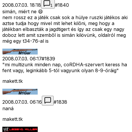
2008.07.03. 18:18
#
1840
1
simán, miért ne 😄
nem rossz ez a játék csak sok a hülye ruszki játékos aki
aztse tudja hogy mivel mit lehet kilõni, meg hogy a
játékban elbaszták a jagdtigert és így az csak egy nagy
doboz lett amit szembõl is simán kilövünk, oldalról meg
még egy t34-76-al is
2008.07.03. 06:17
#
1839
"mi multizunk minden nap, coRDHA-szervert keress ha
fent vagy, leginkább 5-tól vagyunk olyan 8-9-óráig"
makett.tk
2008.07.03. 06:16
#
1838
naná
makett.tk